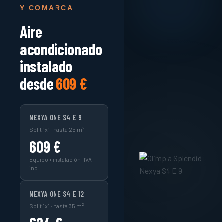
Y COMARCA
Aire
acondicionado
instalado
desde
609 €
NEXYA ONE S4 E 9
Split 1x1 · hasta 25 m²
609 €
Equipo + instalación · IVA
incl.
NEXYA ONE S4 E 12
Split 1x1 · hasta 35 m²