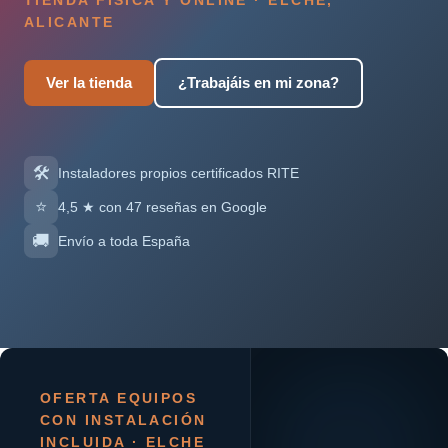
TIENDA FÍSICA Y ONLINE · ELCHE,
ALICANTE
Ver la tienda
¿Trabajáis en mi zona?
🛠️
Instaladores propios certificados RITE
⭐
4,5 ★ con 47 reseñas en Google
🚚
Envío a toda España
OFERTA EQUIPOS
CON INSTALACIÓN
INCLUIDA · ELCHE