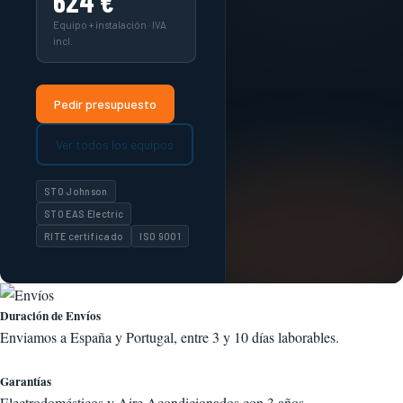
624 €
Equipo + instalación · IVA
incl.
Pedir presupuesto
Ver todos los equipos
STO Johnson
STO EAS Electric
RITE certificado
ISO 9001
Duración de Envíos
Enviamos a España y Portugal, entre 3 y 10 días laborables.
Garantías
Electrodomésticos y Aire Acondicionados con 3 años.