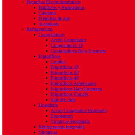
Pequeños Electrodomésticos
Batidoras y Amasadoras
Cafeteras
Freidoras de aire
Tostadoras
Refrigeración
Congeladores
Arcón Congelador
Congeladores 1P
Congeladores Bajo Encimera
Frigoríficos
Combis
Frigoríficos 1P
Frigoríficos 2P
Frigoríficos 4P
Frigoríficos Americanos
Frigoríficos Bajo Encimera
Frigoríficos Francés
Side By Side
Hostelería
Arcón Congelador Hostelería
Expositores
Vinotecas Hostelería
Refrigeración Integrable
Vinotecas