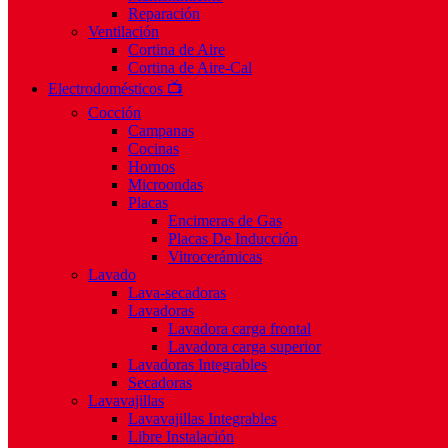
Reparación
Ventilación
Cortina de Aire
Cortina de Aire-Cal
Electrodomésticos 📺
Cocción
Campanas
Cocinas
Hornos
Microondas
Placas
Encimeras de Gas
Placas De Inducción
Vitrocerámicas
Lavado
Lava-secadoras
Lavadoras
Lavadora carga frontal
Lavadora carga superior
Lavadoras Integrables
Secadoras
Lavavajillas
Lavavajillas Integrables
Libre Instalación