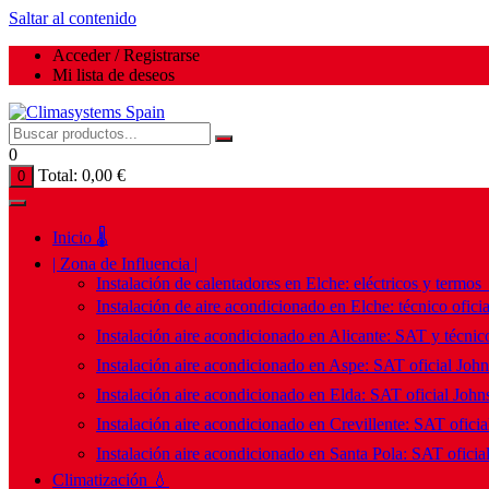
Saltar al contenido
Acceder / Registrarse
Mi lista de deseos
0
Total:
0,00
€
0
Inicio 🌡️
| Zona de Influencia |
Instalación de calentadores en Elche: eléctricos y termos
Instalación de aire acondicionado en Elche: técnico ofici
Instalación aire acondicionado en Alicante: SAT y técnico
Instalación aire acondicionado en Aspe: SAT oficial Joh
Instalación aire acondicionado en Elda: SAT oficial John
Instalación aire acondicionado en Crevillente: SAT ofici
Instalación aire acondicionado en Santa Pola: SAT oficia
Climatización 💧