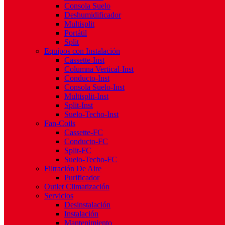
Consola Suelo
Deshumidificador
Multisplit
Portátil
Split
Equipos con Instalación
Cassette-Inst
Columna Vertical-Inst
Conducto-Inst
Consola Suelo-Inst
Multisplit-Inst
Split-Inst
Suelo-Techo-Inst
Fan-Coils
Cassette-FC
Conducto-FC
Split-FC
Suelo-Techo-FC
Filtración De Aire
Purificador
Outlet Climatización
Servicios
Desinstalación
Instalación
Mantenimiento