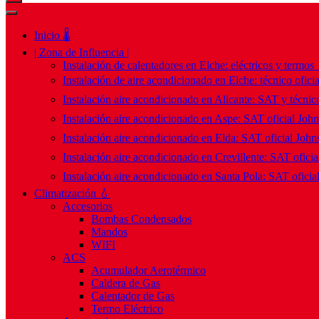
Inicio 🌡️
| Zona de Influencia |
Instalación de calentadores en Elche: eléctricos y termos
Instalación de aire acondicionado en Elche: técnico ofici
Instalación aire acondicionado en Alicante: SAT y técnico
Instalación aire acondicionado en Aspe: SAT oficial Joh
Instalación aire acondicionado en Elda: SAT oficial John
Instalación aire acondicionado en Crevillente: SAT ofici
Instalación aire acondicionado en Santa Pola: SAT oficia
Climatización 💧
Accesorios
Bombas Condensados
Mandos
WIFI
ACS
Acumulador Aerotérmico
Caldera de Gas
Calentador de Gas
Termo Eléctrico