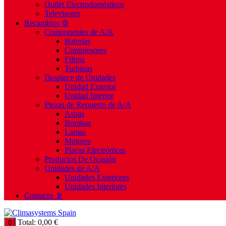
Outlet Electrodomésticos
Televisores
Recambios ⚙️
Componentes de A/A
Baterías
Compresores
Filtros
Turbinas
Despiece de Unidades
Unidad Exterior
Unidad Interior
Piezas de Repuesto de A/A
Aspas
Bombas
Lamas
Motores
Placas Electrónicas
Productos De Ocasión
Unidades de A/A
Unidades Exteriores
Unidades Interiores
Contacto 📡
Total:
0,00
€
0