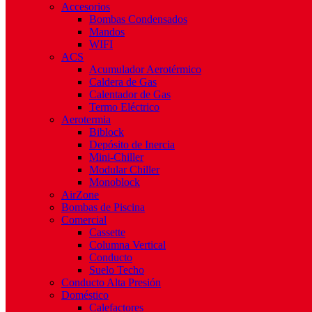
Accesorios
Bombas Condensados
Mandos
WIFI
ACS
Acumulador Aerotérmico
Caldera de Gas
Calentador de Gas
Termo Eléctrico
Aerotermia
Biblock
Depósito de Inercia
Mini-Chiller
Modular Chiller
Monoblock
AirZone
Bombas de Piscina
Comercial
Cassette
Columna Vertical
Conducto
Suelo Techo
Conducto Alta Presión
Doméstico
Calefactores