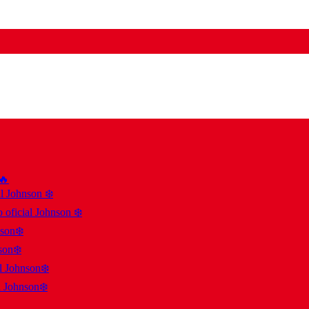
 🔥
al Johnson ❄️
 oficial Johnson ❄️
nson❄️
son❄️
al Johnson❄️
l Johnson❄️