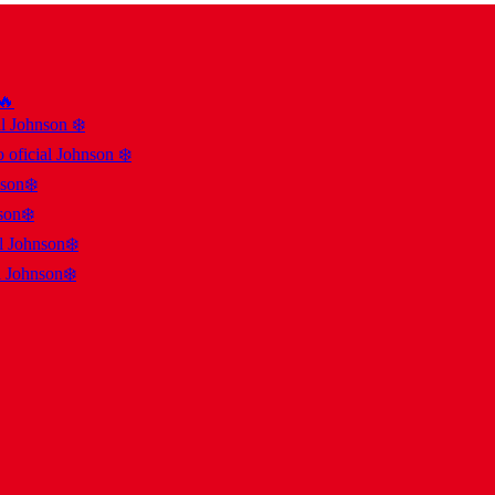
 🔥
al Johnson ❄️
 oficial Johnson ❄️
nson❄️
son❄️
al Johnson❄️
l Johnson❄️