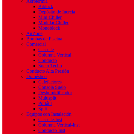
Aerotermia
Biblock
Depósito de Inercia
Mini-Chiller
Modular Chiller
Monoblock
AirZone
Bombas de Piscina
Comercial
Cassette
Columna Vertical
Conducto
Suelo Techo
Conducto Alta Presión
Doméstico
Calefactores
Consola Suelo
Deshumidificador
Multisplit
Portátil
Split
Equipos con Instalación
Cassette-Inst
Columna Vertical-Inst
Conducto-Inst