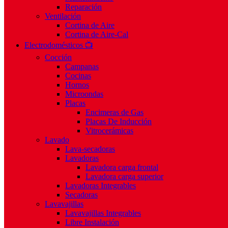
Reparación
Ventilación
Cortina de Aire
Cortina de Aire-Cal
Electrodomésticos 📺
Cocción
Campanas
Cocinas
Hornos
Microondas
Placas
Encimeras de Gas
Placas De Inducción
Vitrocerámicas
Lavado
Lava-secadoras
Lavadoras
Lavadora carga frontal
Lavadora carga superior
Lavadoras Integrables
Secadoras
Lavavajillas
Lavavajillas Integrables
Libre Instalación