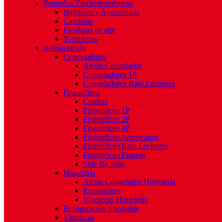
Pequeños Electrodomésticos
Batidoras y Amasadoras
Cafeteras
Freidoras de aire
Tostadoras
Refrigeración
Congeladores
Arcón Congelador
Congeladores 1P
Congeladores Bajo Encimera
Frigoríficos
Combis
Frigoríficos 1P
Frigoríficos 2P
Frigoríficos 4P
Frigoríficos Americanos
Frigoríficos Bajo Encimera
Frigoríficos Francés
Side By Side
Hostelería
Arcón Congelador Hostelería
Expositores
Vinotecas Hostelería
Refrigeración Integrable
Vinotecas