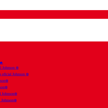
 🔥
al Johnson ❄️
 oficial Johnson ❄️
nson❄️
son❄️
al Johnson❄️
l Johnson❄️