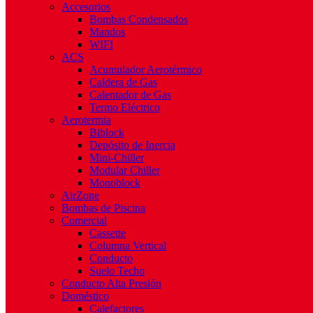
Accesorios
Bombas Condensados
Mandos
WIFI
ACS
Acumulador Aerotérmico
Caldera de Gas
Calentador de Gas
Termo Eléctrico
Aerotermia
Biblock
Depósito de Inercia
Mini-Chiller
Modular Chiller
Monoblock
AirZone
Bombas de Piscina
Comercial
Cassette
Columna Vertical
Conducto
Suelo Techo
Conducto Alta Presión
Doméstico
Calefactores