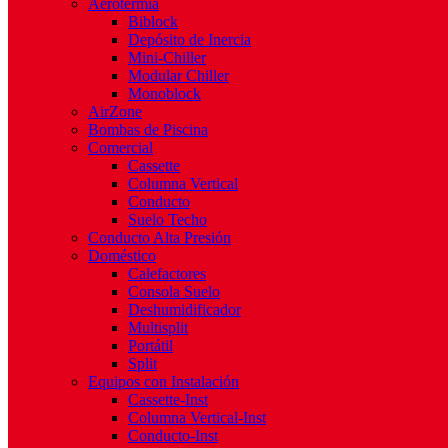
Aerotermia
Biblock
Depósito de Inercia
Mini-Chiller
Modular Chiller
Monoblock
AirZone
Bombas de Piscina
Comercial
Cassette
Columna Vertical
Conducto
Suelo Techo
Conducto Alta Presión
Doméstico
Calefactores
Consola Suelo
Deshumidificador
Multisplit
Portátil
Split
Equipos con Instalación
Cassette-Inst
Columna Vertical-Inst
Conducto-Inst