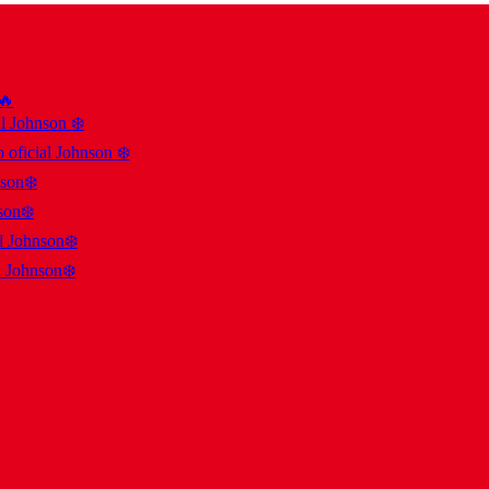
 🔥
al Johnson ❄️
 oficial Johnson ❄️
nson❄️
son❄️
al Johnson❄️
l Johnson❄️