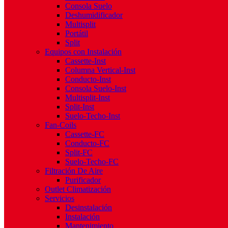
Consola Suelo
Deshumidificador
Multisplit
Portátil
Split
Equipos con Instalación
Cassette-Inst
Columna Vertical-Inst
Conducto-Inst
Consola Suelo-Inst
Multisplit-Inst
Split-Inst
Suelo-Techo-Inst
Fan-Coils
Cassette-FC
Conducto-FC
Split-FC
Suelo-Techo-FC
Filtración De Aire
Purificador
Outlet Climatización
Servicios
Desinstalación
Instalación
Mantenimiento