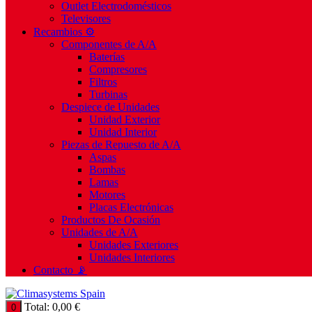
Outlet Electrodomésticos
Televisores
Recambios ⚙️
Componentes de A/A
Baterías
Compresores
Filtros
Turbinas
Despiece de Unidades
Unidad Exterior
Unidad Interior
Piezas de Repuesto de A/A
Aspas
Bombas
Lamas
Motores
Placas Electrónicas
Productos De Ocasión
Unidades de A/A
Unidades Exteriores
Unidades Interiores
Contacto 📡
Total:
0,00
€
0