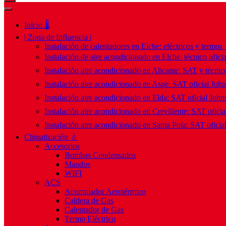
Inicio 🌡️
| Zona de Influencia |
Instalación de calentadores en Elche: eléctricos y termos
Instalación de aire acondicionado en Elche: técnico ofici
Instalación aire acondicionado en Alicante: SAT y técnico
Instalación aire acondicionado en Aspe: SAT oficial Joh
Instalación aire acondicionado en Elda: SAT oficial John
Instalación aire acondicionado en Crevillente: SAT ofici
Instalación aire acondicionado en Santa Pola: SAT oficia
Climatización 💧
Accesorios
Bombas Condensados
Mandos
WIFI
ACS
Acumulador Aerotérmico
Caldera de Gas
Calentador de Gas
Termo Eléctrico