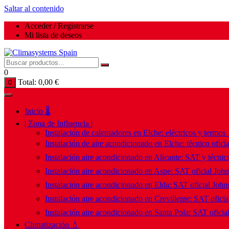
Saltar al contenido
Acceder / Registrarse
Mi lista de deseos
0
Total:
0,00
€
0
Inicio 🌡️
| Zona de Influencia |
Instalación de calentadores en Elche: eléctricos y termos
Instalación de aire acondicionado en Elche: técnico ofici
Instalación aire acondicionado en Alicante: SAT y técnico
Instalación aire acondicionado en Aspe: SAT oficial Joh
Instalación aire acondicionado en Elda: SAT oficial John
Instalación aire acondicionado en Crevillente: SAT ofici
Instalación aire acondicionado en Santa Pola: SAT oficia
Climatización 💧