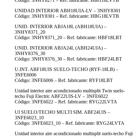
Código: 3NHY8271 – Ref. fabricante: HBG18LVTB
UNIDAD INTERIOR ABH18UIA-LV – 3NHY8301
Código: 3NHY8301 – Ref. fabricante: HBG18LVTB
UNID. INTERIOR ABJA18L (ABH18UIA) –
3NHY8371_20
Código: 3NHY8371_20 – Ref. fabricante: HBF18LBT
UNID. INTERIOR ABJA24L (ABH24UIA) –
3NHY8376_30
Código: 3NHY8376_30 – Ref. fabricante: HBF24LBT
U.INT. ABF18UIS SUELO-TECHO (RYF-18LB) –
3NFE6006
Código: 3NFE6006 – Ref. fabricante: RYF18LBT
Unidad interior aire acondicionado multisplit Twin suelo-
techo Fuji Electric ABF22UIS-LV – 3NFE6022
Código: 3NFE6022 – Ref. fabricante: RYG22LVTA
UI SUELO/TECHO MULTI SIM. ABF24UIS –
3NFE6023_10
Código: 3NFE6023_10 – Ref. fabricante: RYG24LVTA
Unidad interior aire acondicionado multisplit suelo-techo Fuji