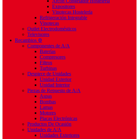
Arcón Congelador Hostelería
Expositores
Vinotecas Hostelería
Refrigeración Integrable
Vinotecas
Outlet Electrodomésticos
Televisores
Recambios ⚙️
Componentes de A/A
Baterías
Compresores
Filtros
Turbinas
Despiece de Unidades
Unidad Exterior
Unidad Interior
Piezas de Repuesto de A/A
Aspas
Bombas
Lamas
Motores
Placas Electrónicas
Productos De Ocasión
Unidades de A/A
Unidades Exteriores