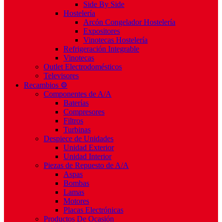
Side By Side
Hostelería
Arcón Congelador Hostelería
Expositores
Vinotecas Hostelería
Refrigeración Integrable
Vinotecas
Outlet Electrodomésticos
Televisores
Recambios ⚙️
Componentes de A/A
Baterías
Compresores
Filtros
Turbinas
Despiece de Unidades
Unidad Exterior
Unidad Interior
Piezas de Repuesto de A/A
Aspas
Bombas
Lamas
Motores
Placas Electrónicas
Productos De Ocasión