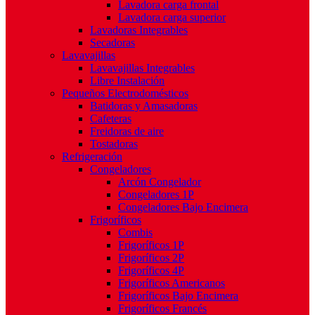
Lavadora carga frontal
Lavadora carga superior
Lavadoras Integrables
Secadoras
Lavavajillas
Lavavajillas Integrables
Libre Instalación
Pequeños Electrodomésticos
Batidoras y Amasadoras
Cafeteras
Freidoras de aire
Tostadoras
Refrigeración
Congeladores
Arcón Congelador
Congeladores 1P
Congeladores Bajo Encimera
Frigoríficos
Combis
Frigoríficos 1P
Frigoríficos 2P
Frigoríficos 4P
Frigoríficos Americanos
Frigoríficos Bajo Encimera
Frigoríficos Francés