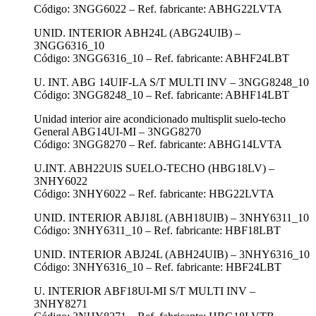
Código: 3NGG6022 – Ref. fabricante: ABHG22LVTA
UNID. INTERIOR ABH24L (ABG24UIB) –
3NGG6316_10
Código: 3NGG6316_10 – Ref. fabricante: ABHF24LBT
U. INT. ABG 14UIF-LA S/T MULTI INV – 3NGG8248_10
Código: 3NGG8248_10 – Ref. fabricante: ABHF14LBT
Unidad interior aire acondicionado multisplit suelo-techo
General ABG14UI-MI – 3NGG8270
Código: 3NGG8270 – Ref. fabricante: ABHG14LVTA
U.INT. ABH22UIS SUELO-TECHO (HBG18LV) –
3NHY6022
Código: 3NHY6022 – Ref. fabricante: HBG22LVTA
UNID. INTERIOR ABJ18L (ABH18UIB) – 3NHY6311_10
Código: 3NHY6311_10 – Ref. fabricante: HBF18LBT
UNID. INTERIOR ABJ24L (ABH24UIB) – 3NHY6316_10
Código: 3NHY6316_10 – Ref. fabricante: HBF24LBT
U. INTERIOR ABF18UI-MI S/T MULTI INV –
3NHY8271