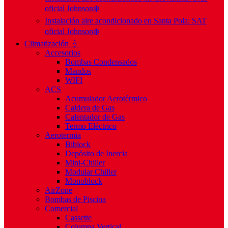
oficial Johnson❄️
Instalación aire acondicionado en Santa Pola: SAT
oficial Johnson❄️
Climatización 💧
Accesorios
Bombas Condensados
Mandos
WIFI
ACS
Acumulador Aerotérmico
Caldera de Gas
Calentador de Gas
Termo Eléctrico
Aerotermia
Biblock
Depósito de Inercia
Mini-Chiller
Modular Chiller
Monoblock
AirZone
Bombas de Piscina
Comercial
Cassette
Columna Vertical