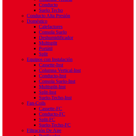
Conducto
Suelo Techo
Conducto Alta Presión
Doméstico
Calefactores
Consola Suelo
Deshumidificador
Multisplit
Portátil
Split
Equipos con Instalación
Cassette-Inst
Columna Vertical-Inst
Conducto-Inst
Consola Suelo-Inst
Multisplit-Inst
Split-Inst
Suelo-Techo-Inst
Fan-Coils
Cassette-FC
Conducto-FC
Split-FC
Suelo-Techo-FC
Filtración De Aire
Purificador