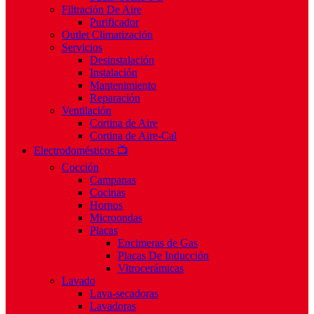
Filtración De Aire
Purificador
Outlet Climatización
Servicios
Desinstalación
Instalación
Mantenimiento
Reparación
Ventilación
Cortina de Aire
Cortina de Aire-Cal
Electrodomésticos 📺
Cocción
Campanas
Cocinas
Hornos
Microondas
Placas
Encimeras de Gas
Placas De Inducción
Vitrocerámicas
Lavado
Lava-secadoras
Lavadoras