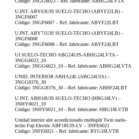
Código: 3NGG6023 – Ref. fabricante: ABHG24LVTA
U.INT. ABY63UIS SUELO-TECHO (ABYF22LB) –
3NGF6007
Código: 3NGF6007 – Ref. fabricante: ABYF22LBT
U.INT. ABY71UIS SUELO-TECHO (ABYF24LB) –
3NGF6008
Código: 3NGF6008 – Ref. fabricante: ABYF24LBT
UI SUELO-TECHO ABG24UIS-ABHG24LVTA –
3NGG6023_10
Código: 3NGG6023_10 – Ref. fabricante: ABHG24LVTA
UNID. INTERIOR ABHA24L (ABG24UIA) –
3NGG8376_30
Código: 3NGG8376_30 – Ref. fabricante: ABHF24LBT
U.INT. ABH18UIS SUELO-TECHO (HBG18LV) –
3NHY6021_10
Código: 3NHY6021_10 – Ref. fabricante: HBG18LVTB
Unidad interior aire acondicionado multisplit Twin suelo-
techo Fuji Electric ABF18UIS-LV – 3NFE6021
Código: 3NFE6021 – Ref. fabricante: RYG18LVTB