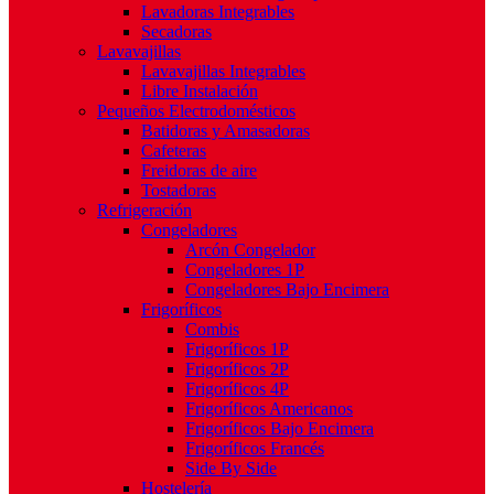
Lavadoras Integrables
Secadoras
Lavavajillas
Lavavajillas Integrables
Libre Instalación
Pequeños Electrodomésticos
Batidoras y Amasadoras
Cafeteras
Freidoras de aire
Tostadoras
Refrigeración
Congeladores
Arcón Congelador
Congeladores 1P
Congeladores Bajo Encimera
Frigoríficos
Combis
Frigoríficos 1P
Frigoríficos 2P
Frigoríficos 4P
Frigoríficos Americanos
Frigoríficos Bajo Encimera
Frigoríficos Francés
Side By Side
Hostelería