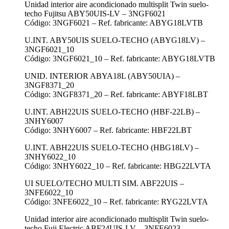
Unidad interior aire acondicionado multisplit Twin suelo-
techo Fujitsu ABY50UIS-LV – 3NGF6021
Código: 3NGF6021 – Ref. fabricante: ABYG18LVTB
U.INT. ABY50UIS SUELO-TECHO (ABYG18LV) –
3NGF6021_10
Código: 3NGF6021_10 – Ref. fabricante: ABYG18LVTB
UNID. INTERIOR ABYA18L (ABY50UIA) –
3NGF8371_20
Código: 3NGF8371_20 – Ref. fabricante: ABYF18LBT
U.INT. ABH22UIS SUELO-TECHO (HBF-22LB) –
3NHY6007
Código: 3NHY6007 – Ref. fabricante: HBF22LBT
U.INT. ABH22UIS SUELO-TECHO (HBG18LV) –
3NHY6022_10
Código: 3NHY6022_10 – Ref. fabricante: HBG22LVTA
UI SUELO/TECHO MULTI SIM. ABF22UIS –
3NFE6022_10
Código: 3NFE6022_10 – Ref. fabricante: RYG22LVTA
Unidad interior aire acondicionado multisplit Twin suelo-
techo Fuji Electric ABF24UIS-LV – 3NFE6023