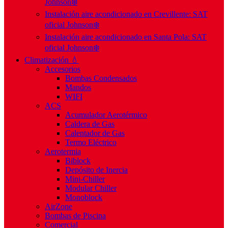
Johnson❄️
Instalación aire acondicionado en Crevillente: SAT
oficial Johnson❄️
Instalación aire acondicionado en Santa Pola: SAT
oficial Johnson❄️
Climatización 💧
Accesorios
Bombas Condensados
Mandos
WIFI
ACS
Acumulador Aerotérmico
Caldera de Gas
Calentador de Gas
Termo Eléctrico
Aerotermia
Biblock
Depósito de Inercia
Mini-Chiller
Modular Chiller
Monoblock
AirZone
Bombas de Piscina
Comercial