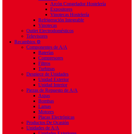
Arcón Congelador Hostelería
Expositores
Vinotecas Hostelería
Refrigeración Integrable
Vinotecas
Outlet Electrodomésticos
Televisores
Recambios ⚙️
Componentes de A/A
Baterías
Compresores
Filtros
Turbinas
Despiece de Unidades
Unidad Exterior
Unidad Interior
Piezas de Repuesto de A/A
Aspas
Bombas
Lamas
Motores
Placas Electrónicas
Productos De Ocasión
Unidades de A/A
Unidades Exteriores