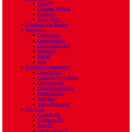
Cassette
Columna Vertical
Conducto
Suelo Techo
Conducto Alta Presión
Doméstico
Calefactores
Consola Suelo
Deshumidificador
Multisplit
Portátil
Split
Equipos con Instalación
Cassette-Inst
Columna Vertical-Inst
Conducto-Inst
Consola Suelo-Inst
Multisplit-Inst
Split-Inst
Suelo-Techo-Inst
Fan-Coils
Cassette-FC
Conducto-FC
Split-FC
Suelo-Techo-FC