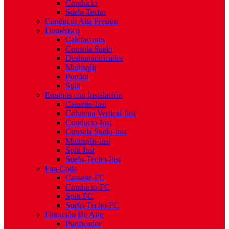
Conducto
Suelo Techo
Conducto Alta Presión
Doméstico
Calefactores
Consola Suelo
Deshumidificador
Multisplit
Portátil
Split
Equipos con Instalación
Cassette-Inst
Columna Vertical-Inst
Conducto-Inst
Consola Suelo-Inst
Multisplit-Inst
Split-Inst
Suelo-Techo-Inst
Fan-Coils
Cassette-FC
Conducto-FC
Split-FC
Suelo-Techo-FC
Filtración De Aire
Purificador