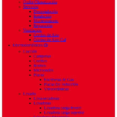
Outlet Climatización
Servicios
Desinstalación
Instalación
Mantenimiento
Reparación
Ventilación
Cortina de Aire
Cortina de Aire-Cal
Electrodomésticos 📺
Cocción
Campanas
Cocinas
Hornos
Microondas
Placas
Encimeras de Gas
Placas De Inducción
Vitrocerámicas
Lavado
Lava-secadoras
Lavadoras
Lavadora carga frontal
Lavadora carga superior