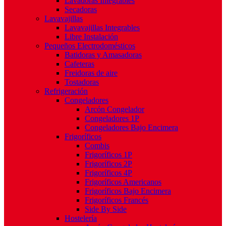
Lavadoras Integrables
Secadoras
Lavavajillas
Lavavajillas Integrables
Libre Instalación
Pequeños Electrodomésticos
Batidoras y Amasadoras
Cafeteras
Freidoras de aire
Tostadoras
Refrigeración
Congeladores
Arcón Congelador
Congeladores 1P
Congeladores Bajo Encimera
Frigoríficos
Combis
Frigoríficos 1P
Frigoríficos 2P
Frigoríficos 4P
Frigoríficos Americanos
Frigoríficos Bajo Encimera
Frigoríficos Francés
Side By Side
Hostelería