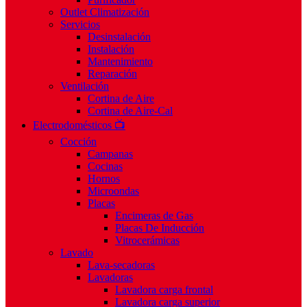
Outlet Climatización
Servicios
Desinstalación
Instalación
Mantenimiento
Reparación
Ventilación
Cortina de Aire
Cortina de Aire-Cal
Electrodomésticos 📺
Cocción
Campanas
Cocinas
Hornos
Microondas
Placas
Encimeras de Gas
Placas De Inducción
Vitrocerámicas
Lavado
Lava-secadoras
Lavadoras
Lavadora carga frontal
Lavadora carga superior