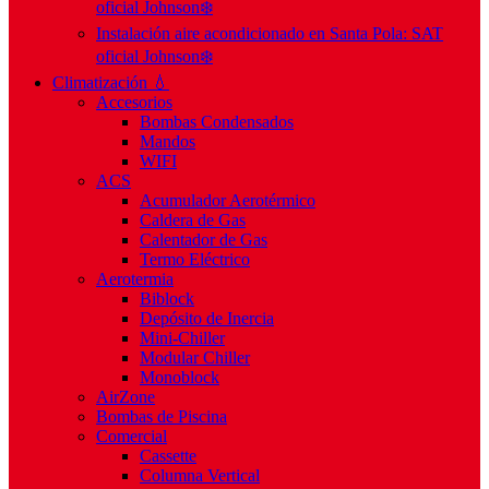
oficial Johnson❄️
Instalación aire acondicionado en Santa Pola: SAT
oficial Johnson❄️
Climatización 💧
Accesorios
Bombas Condensados
Mandos
WIFI
ACS
Acumulador Aerotérmico
Caldera de Gas
Calentador de Gas
Termo Eléctrico
Aerotermia
Biblock
Depósito de Inercia
Mini-Chiller
Modular Chiller
Monoblock
AirZone
Bombas de Piscina
Comercial
Cassette
Columna Vertical