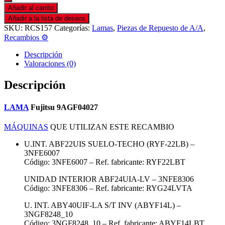
Añadir al carrito
Añadir a la lista de deseos
SKU:
RCS157
Categorías:
Lamas
,
Piezas de Repuesto de A/A
,
Recambios ⚙️
Descripción
Valoraciones (0)
Descripción
LAMA
Fujitsu 9AGF04027
MÁQUINAS
QUE UTILIZAN ESTE RECAMBIO
U.INT. ABF22UIS SUELO-TECHO (RYF-22LB) –
3NFE6007
Código: 3NFE6007 – Ref. fabricante: RYF22LBT
UNIDAD INTERIOR ABF24UIA-LV – 3NFE8306
Código: 3NFE8306 – Ref. fabricante: RYG24LVTA
U. INT. ABY40UIF-LA S/T INV (ABYF14L) –
3NGF8248_10
Código: 3NGF8248_10 – Ref. fabricante: ABYF14LBT