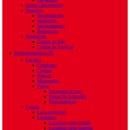
Outlet Climatización
Servicios
Desinstalación
Instalación
Mantenimiento
Reparación
Ventilación
Cortina de Aire
Cortina de Aire-Cal
Electrodomésticos 📺
Cocción
Campanas
Cocinas
Hornos
Microondas
Placas
Encimeras de Gas
Placas De Inducción
Vitrocerámicas
Lavado
Lava-secadoras
Lavadoras
Lavadora carga frontal
Lavadora carga superior