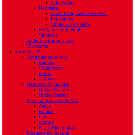
Side By Side
Hostelería
Arcón Congelador Hostelería
Expositores
Vinotecas Hostelería
Refrigeración Integrable
Vinotecas
Outlet Electrodomésticos
Televisores
Recambios ⚙️
Componentes de A/A
Baterías
Compresores
Filtros
Turbinas
Despiece de Unidades
Unidad Exterior
Unidad Interior
Piezas de Repuesto de A/A
Aspas
Bombas
Lamas
Motores
Placas Electrónicas
Productos De Ocasión