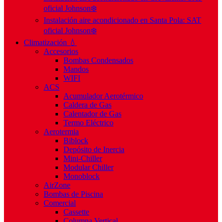
oficial Johnson❄️
Instalación aire acondicionado en Santa Pola: SAT
oficial Johnson❄️
Climatización 💧
Accesorios
Bombas Condensados
Mandos
WIFI
ACS
Acumulador Aerotérmico
Caldera de Gas
Calentador de Gas
Termo Eléctrico
Aerotermia
Biblock
Depósito de Inercia
Mini-Chiller
Modular Chiller
Monoblock
AirZone
Bombas de Piscina
Comercial
Cassette
Columna Vertical