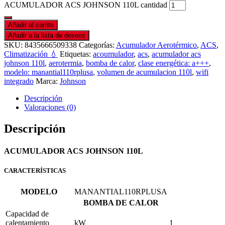
ACUMULADOR ACS JOHNSON 110L cantidad
Añadir al carrito
Añadir a la lista de deseos
SKU:
8435666509338
Categorías:
Acumulador Aerotérmico
,
ACS
,
Climatización 💧
Etiquetas:
acoumulador
,
acs
,
acumulador acs
johnson 110l
,
aerotermia
,
bomba de calor
,
clase energética: a+++
,
modelo: manantial110rplusa
,
volumen de acumulacion 110l
,
wifi
integrado
Marca:
Johnson
Descripción
Valoraciones (0)
Descripción
ACUMULADOR ACS JOHNSON 110L
CARACTERÍSTICAS
MODELO
MANANTIAL110RPLUSA
BOMBA DE CALOR
Capacidad de
calentamiento
kW
1