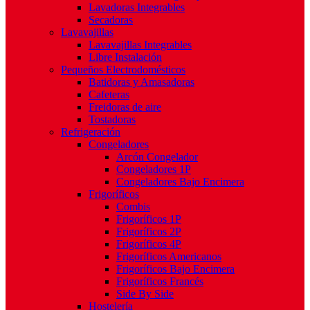
Lavadoras Integrables
Secadoras
Lavavajillas
Lavavajillas Integrables
Libre Instalación
Pequeños Electrodomésticos
Batidoras y Amasadoras
Cafeteras
Freidoras de aire
Tostadoras
Refrigeración
Congeladores
Arcón Congelador
Congeladores 1P
Congeladores Bajo Encimera
Frigoríficos
Combis
Frigoríficos 1P
Frigoríficos 2P
Frigoríficos 4P
Frigoríficos Americanos
Frigoríficos Bajo Encimera
Frigoríficos Francés
Side By Side
Hostelería