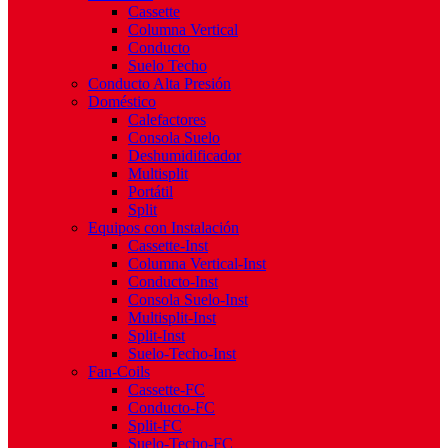
Cassette
Columna Vertical
Conducto
Suelo Techo
Conducto Alta Presión
Doméstico
Calefactores
Consola Suelo
Deshumidificador
Multisplit
Portátil
Split
Equipos con Instalación
Cassette-Inst
Columna Vertical-Inst
Conducto-Inst
Consola Suelo-Inst
Multisplit-Inst
Split-Inst
Suelo-Techo-Inst
Fan-Coils
Cassette-FC
Conducto-FC
Split-FC
Suelo-Techo-FC