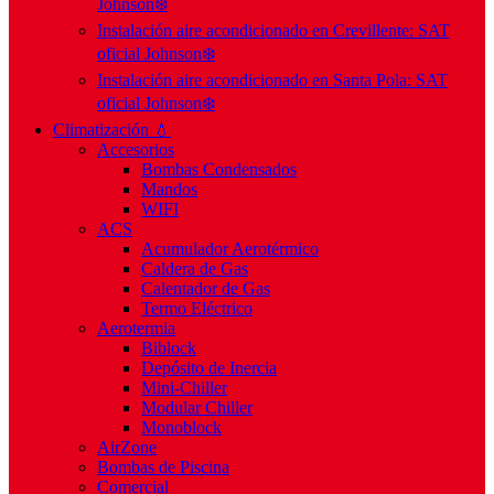
Johnson❄️
Instalación aire acondicionado en Crevillente: SAT
oficial Johnson❄️
Instalación aire acondicionado en Santa Pola: SAT
oficial Johnson❄️
Climatización 💧
Accesorios
Bombas Condensados
Mandos
WIFI
ACS
Acumulador Aerotérmico
Caldera de Gas
Calentador de Gas
Termo Eléctrico
Aerotermia
Biblock
Depósito de Inercia
Mini-Chiller
Modular Chiller
Monoblock
AirZone
Bombas de Piscina
Comercial