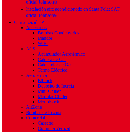
oficial Johnson❄️
Instalación aire acondicionado en Santa Pola: SAT
oficial Johnson❄️
Climatización 💧
Accesorios
Bombas Condensados
Mandos
WIFI
ACS
Acumulador Aerotérmico
Caldera de Gas
Calentador de Gas
Termo Eléctrico
Aerotermia
Biblock
Depósito de Inercia
Mini-Chiller
Modular Chiller
Monoblock
AirZone
Bombas de Piscina
Comercial
Cassette
Columna Vertical