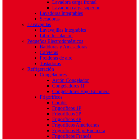
Lavadora carga frontal
Lavadora carga superior
Lavadoras Integrables
Secadoras
Lavavajillas
Lavavajillas Integrables
Libre Instalación
Pequeños Electrodomésticos
Batidoras y Amasadoras
Cafeteras
Freidoras de aire
Tostadoras
Refrigeración
Congeladores
Arcón Congelador
Congeladores 1P
Congeladores Bajo Encimera
Frigoríficos
Combis
Frigoríficos 1P
Frigoríficos 2P
Frigoríficos 4P
Frigoríficos Americanos
Frigoríficos Bajo Encimera
Frigoríficos Francés