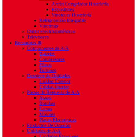
Arcón Congelador Hostelería
Expositores
Vinotecas Hostelería
Refrigeración Integrable
Vinotecas
Outlet Electrodomésticos
Televisores
Recambios ⚙️
Componentes de A/A
Baterías
Compresores
Filtros
Turbinas
Despiece de Unidades
Unidad Exterior
Unidad Interior
Piezas de Repuesto de A/A
Aspas
Bombas
Lamas
Motores
Placas Electrónicas
Productos De Ocasión
Unidades de A/A
Unidades Exteriores