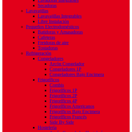
Lavadoras Integrables
Secadoras
Lavavajillas
Lavavajillas Integrables
Libre Instalación
Pequeños Electrodomésticos
Batidoras y Amasadoras
Cafeteras
Freidoras de aire
Tostadoras
Refrigeración
Congeladores
Arcón Congelador
Congeladores 1P
Congeladores Bajo Encimera
Frigoríficos
Combis
Frigoríficos 1P
Frigoríficos 2P
Frigoríficos 4P
Frigoríficos Americanos
Frigoríficos Bajo Encimera
Frigoríficos Francés
Side By Side
Hostelería