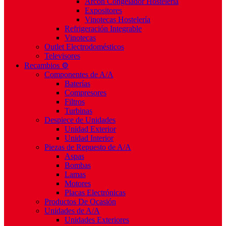
Arcón Congelador Hostelería
Expositores
Vinotecas Hostelería
Refrigeración Integrable
Vinotecas
Outlet Electrodomésticos
Televisores
Recambios ⚙️
Componentes de A/A
Baterías
Compresores
Filtros
Turbinas
Despiece de Unidades
Unidad Exterior
Unidad Interior
Piezas de Repuesto de A/A
Aspas
Bombas
Lamas
Motores
Placas Electrónicas
Productos De Ocasión
Unidades de A/A
Unidades Exteriores