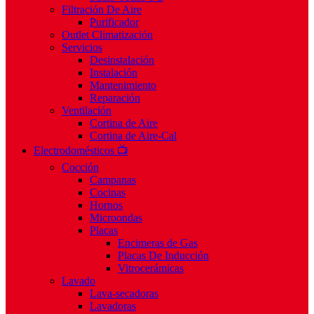
Filtración De Aire
Purificador
Outlet Climatización
Servicios
Desinstalación
Instalación
Mantenimiento
Reparación
Ventilación
Cortina de Aire
Cortina de Aire-Cal
Electrodomésticos 📺
Cocción
Campanas
Cocinas
Hornos
Microondas
Placas
Encimeras de Gas
Placas De Inducción
Vitrocerámicas
Lavado
Lava-secadoras
Lavadoras