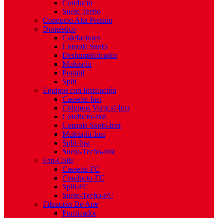
Conducto
Suelo Techo
Conducto Alta Presión
Doméstico
Calefactores
Consola Suelo
Deshumidificador
Multisplit
Portátil
Split
Equipos con Instalación
Cassette-Inst
Columna Vertical-Inst
Conducto-Inst
Consola Suelo-Inst
Multisplit-Inst
Split-Inst
Suelo-Techo-Inst
Fan-Coils
Cassette-FC
Conducto-FC
Split-FC
Suelo-Techo-FC
Filtración De Aire
Purificador