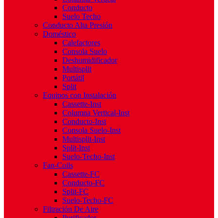
Conducto
Suelo Techo
Conducto Alta Presión
Doméstico
Calefactores
Consola Suelo
Deshumidificador
Multisplit
Portátil
Split
Equipos con Instalación
Cassette-Inst
Columna Vertical-Inst
Conducto-Inst
Consola Suelo-Inst
Multisplit-Inst
Split-Inst
Suelo-Techo-Inst
Fan-Coils
Cassette-FC
Conducto-FC
Split-FC
Suelo-Techo-FC
Filtración De Aire
Purificador