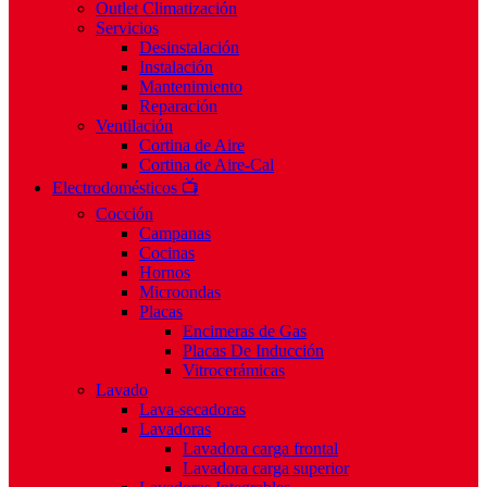
Outlet Climatización
Servicios
Desinstalación
Instalación
Mantenimiento
Reparación
Ventilación
Cortina de Aire
Cortina de Aire-Cal
Electrodomésticos 📺
Cocción
Campanas
Cocinas
Hornos
Microondas
Placas
Encimeras de Gas
Placas De Inducción
Vitrocerámicas
Lavado
Lava-secadoras
Lavadoras
Lavadora carga frontal
Lavadora carga superior