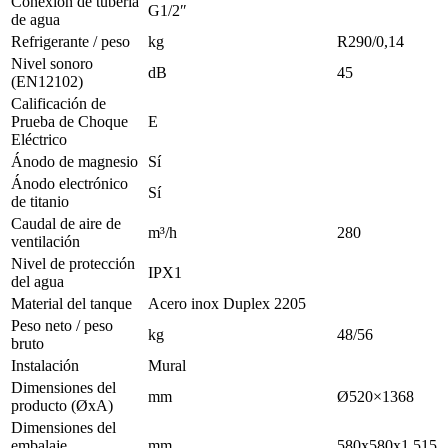
Conexión de tubería
G1/2″
de agua
Refrigerante / peso
kg
R290/0,14
Nivel sonoro
dB
45
(EN12102)
Calificación de
Prueba de Choque
E
Eléctrico
Ánodo de magnesio
Sí
Ánodo electrónico
Sí
de titanio
Caudal de aire de
m³/h
280
ventilación
Nivel de protección
IPX1
del agua
Material del tanque
Acero inox Duplex 2205
Peso neto / peso
kg
48/56
bruto
Instalación
Mural
Dimensiones del
mm
Ø520×1368
producto (ØxA)
Dimensiones del
embalaje
mm
580x580x1.515