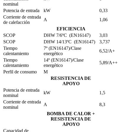
nominal
Potencia de entrada
kW
0,33
Corriente de entrada
A
1,06
de calefacción
EFICIENCIA
SCOP
DHW 7/6ºC (EN16147)
3,03
SCOP
DHW 14/13ºC (EN16147)
3,737
Tiempo
7º (EN16147)/Clase
6,52/A+
calentamiento
energético
Tiempo
14º (EN16147)/Clase
5,89/A++
calentamiento
energético
Perfil de consumo
M
RESISTENCIA DE
APOYO
Potencia de entrada
kW
1,5
nominal
Corriente de entrada
A
8,3
nominal
BOMBA DE CALOR +
RESISTENCIA DE
APOYO
Capacidad de