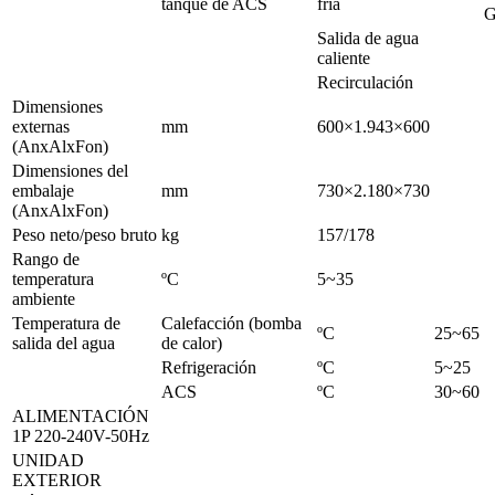
tanque de ACS
fría
G
Salida de agua
caliente
Recirculación
Dimensiones
externas
mm
600×1.943×600
(AnxAlxFon)
Dimensiones del
embalaje
mm
730×2.180×730
(AnxAlxFon)
Peso neto/peso bruto
kg
157/178
Rango de
temperatura
ºC
5~35
ambiente
Temperatura de
Calefacción (bomba
ºC
25~65
salida del agua
de calor)
Refrigeración
ºC
5~25
ACS
ºC
30~60
ALIMENTACIÓN
1P 220-240V-50Hz
UNIDAD
EXTERIOR