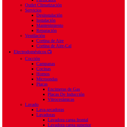
Outlet Climatización
Servicios
Desinstalación
Instalación
Mantenimiento
Reparación
Ventilación
Cortina de Aire
Cortina de Aire-Cal
Electrodomésticos 📺
Cocción
Campanas
Cocinas
Hornos
Microondas
Placas
Encimeras de Gas
Placas De Inducción
Vitrocerámicas
Lavado
Lava-secadoras
Lavadoras
Lavadora carga frontal
Lavadora carga superior