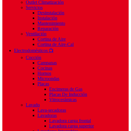
Outlet Climatización
Servicios
Desinstalación
Instalación
Mantenimiento
Reparación
Ventilación
Cortina de Aire
Cortina de Aire-Cal
Electrodomésticos 📺
Cocción
Campanas
Cocinas
Hornos
Microondas
Placas
Encimeras de Gas
Placas De Inducción
Vitrocerámicas
Lavado
Lava-secadoras
Lavadoras
Lavadora carga frontal
Lavadora carga superior