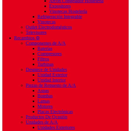
Arcón Congelador Hostelería
Expositores
Vinotecas Hostelería
Refrigeración Integrable
Vinotecas
Outlet Electrodomésticos
Televisores
Recambios ⚙️
Componentes de A/A
Baterías
Compresores
Filtros
Turbinas
Despiece de Unidades
Unidad Exterior
Unidad Interior
Piezas de Repuesto de A/A
Aspas
Bombas
Lamas
Motores
Placas Electrónicas
Productos De Ocasión
Unidades de A/A
Unidades Exteriores