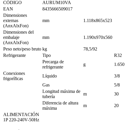
CÓDIGO
AURUM10VA
EAN
8435666509017
Dimensiones
externas
mm
1.118x865x523
(AnxAlxFon)
Dimensiones del
embalaje
mm
1.190x970x560
(AnxAlxFon)
Peso neto/peso bruto
kg
78,5/92
Refrigerante
Tipo
R32
Precarga de
g
1.650
refrigerante
Conexiones
Líquido
3/8
frigoríficas
Gas
5/8
Longitud máxima de
m
30
tubería
Diferencia de altura
m
20
máxima
ALIMENTACIÓN
1P 220-240V-50Hz