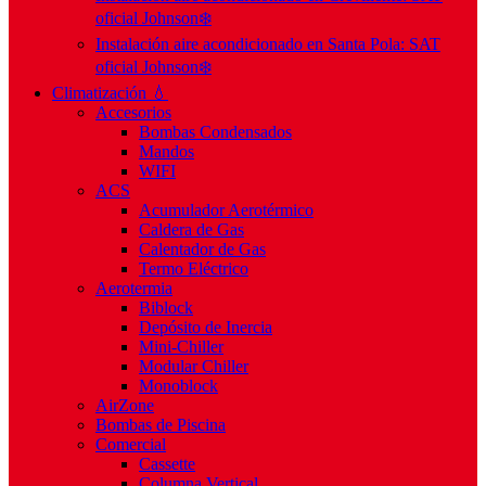
oficial Johnson❄️
Instalación aire acondicionado en Santa Pola: SAT
oficial Johnson❄️
Climatización 💧
Accesorios
Bombas Condensados
Mandos
WIFI
ACS
Acumulador Aerotérmico
Caldera de Gas
Calentador de Gas
Termo Eléctrico
Aerotermia
Biblock
Depósito de Inercia
Mini-Chiller
Modular Chiller
Monoblock
AirZone
Bombas de Piscina
Comercial
Cassette
Columna Vertical