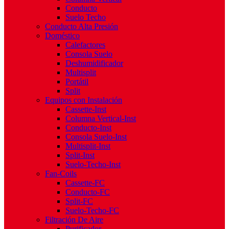
Conducto
Suelo Techo
Conducto Alta Presión
Doméstico
Calefactores
Consola Suelo
Deshumidificador
Multisplit
Portátil
Split
Equipos con Instalación
Cassette-Inst
Columna Vertical-Inst
Conducto-Inst
Consola Suelo-Inst
Multisplit-Inst
Split-Inst
Suelo-Techo-Inst
Fan-Coils
Cassette-FC
Conducto-FC
Split-FC
Suelo-Techo-FC
Filtración De Aire
Purificador