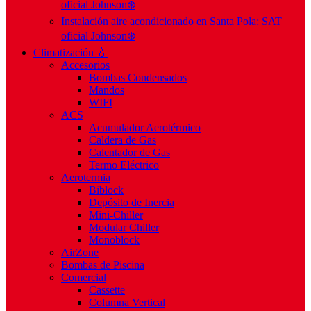
oficial Johnson❄️
Instalación aire acondicionado en Santa Pola: SAT
oficial Johnson❄️
Climatización 💧
Accesorios
Bombas Condensados
Mandos
WIFI
ACS
Acumulador Aerotérmico
Caldera de Gas
Calentador de Gas
Termo Eléctrico
Aerotermia
Biblock
Depósito de Inercia
Mini-Chiller
Modular Chiller
Monoblock
AirZone
Bombas de Piscina
Comercial
Cassette
Columna Vertical