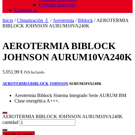
Unidades Interiores
Contacto 📡
Inicio
/
Climatización 💧
/
Aerotermia
/
Biblock
/ AEROTERMIA
BIBLOCK JOHNSON AURUM10VA240K
AEROTERMIA BIBLOCK
JOHNSON AURUM10VA240K
5.051,99
€
IVA Incluido
AEROTERMIA BIBLOCK
JOHNSON
AURUM10VA240K
Aerotermia Biblock Sistema Integrado Serie AURUM BM
Clase energética A+++.
AEROTERMIA BIBLOCK JOHNSON AURUM10VA240K
cantidad
Añadir al carrito