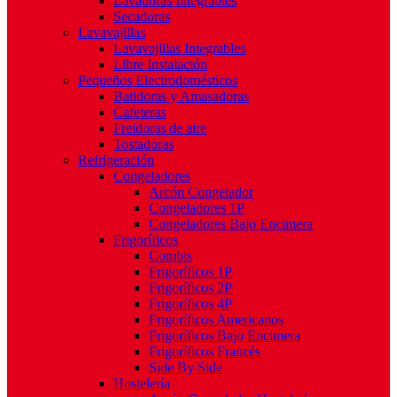
Lavadoras Integrables
Secadoras
Lavavajillas
Lavavajillas Integrables
Libre Instalación
Pequeños Electrodomésticos
Batidoras y Amasadoras
Cafeteras
Freidoras de aire
Tostadoras
Refrigeración
Congeladores
Arcón Congelador
Congeladores 1P
Congeladores Bajo Encimera
Frigoríficos
Combis
Frigoríficos 1P
Frigoríficos 2P
Frigoríficos 4P
Frigoríficos Americanos
Frigoríficos Bajo Encimera
Frigoríficos Francés
Side By Side
Hostelería