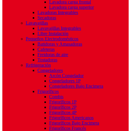
Lavadora carga frontal
Lavadora carga superior
Lavadoras Integrables
Secadoras
Lavavajillas
Lavavajillas Integrables
Libre Instalación
Pequeños Electrodomésticos
Batidoras y Amasadoras
Cafeteras
Freidoras de aire
Tostadoras
Refrigeración
Congeladores
Arcón Congelador
Congeladores 1P
Congeladores Bajo Encimera
Frigoríficos
Combis
Frigoríficos 1P
Frigoríficos 2P
Frigoríficos 4P
Frigoríficos Americanos
Frigoríficos Bajo Encimera
Frigoríficos Francés