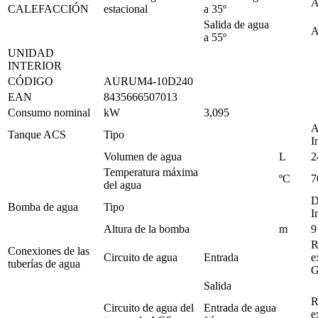
A
CALEFACCIÓN
estacional
a 35º
Salida de agua
A
a 55º
UNIDAD
INTERIOR
CÓDIGO
AURUM4-10D240
EAN
8435666507013
Consumo nominal
kW
3,095
A
Tanque ACS
Tipo
I
Volumen de agua
L
2
Temperatura máxima
ºC
7
del agua
Bomba de agua
Tipo
I
Altura de la bomba
m
9
R
Conexiones de las
Circuito de agua
Entrada
e
tuberías de agua
G
Salida
R
Circuito de agua del
Entrada de agua
e