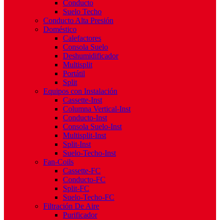
Conducto
Suelo Techo
Conducto Alta Presión
Doméstico
Calefactores
Consola Suelo
Deshumidificador
Multisplit
Portátil
Split
Equipos con Instalación
Cassette-Inst
Columna Vertical-Inst
Conducto-Inst
Consola Suelo-Inst
Multisplit-Inst
Split-Inst
Suelo-Techo-Inst
Fan-Coils
Cassette-FC
Conducto-FC
Split-FC
Suelo-Techo-FC
Filtración De Aire
Purificador