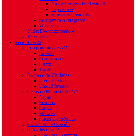
Arcón Congelador Hostelería
Expositores
Vinotecas Hostelería
Refrigeración Integrable
Vinotecas
Outlet Electrodomésticos
Televisores
Recambios ⚙️
Componentes de A/A
Baterías
Compresores
Filtros
Turbinas
Despiece de Unidades
Unidad Exterior
Unidad Interior
Piezas de Repuesto de A/A
Aspas
Bombas
Lamas
Motores
Placas Electrónicas
Productos De Ocasión
Unidades de A/A
Unidades Exteriores