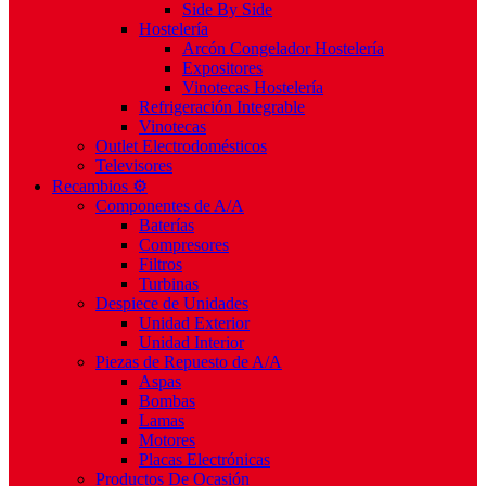
Side By Side
Hostelería
Arcón Congelador Hostelería
Expositores
Vinotecas Hostelería
Refrigeración Integrable
Vinotecas
Outlet Electrodomésticos
Televisores
Recambios ⚙️
Componentes de A/A
Baterías
Compresores
Filtros
Turbinas
Despiece de Unidades
Unidad Exterior
Unidad Interior
Piezas de Repuesto de A/A
Aspas
Bombas
Lamas
Motores
Placas Electrónicas
Productos De Ocasión