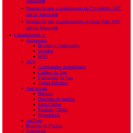
Johnson❄️
Instalación aire acondicionado en Crevillente: SAT
oficial Johnson❄️
Instalación aire acondicionado en Santa Pola: SAT
oficial Johnson❄️
Climatización 💧
Accesorios
Bombas Condensados
Mandos
WIFI
ACS
Acumulador Aerotérmico
Caldera de Gas
Calentador de Gas
Termo Eléctrico
Aerotermia
Biblock
Depósito de Inercia
Mini-Chiller
Modular Chiller
Monoblock
AirZone
Bombas de Piscina
Comercial