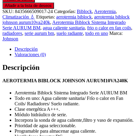
Añadir a la lista de deseos
SKU:
8435666509017-24
Categorías:
Biblock
,
Aerotermia
,
Climatización 💧
Etiquetas:
aerotermia biblock
,
aerotermia biblock
johnson aurum10va240k
,
Aerotermia Biblock Sistema Integrado
Serie AURUM BM
,
agua caliente sanitaria
,
frio o calor en fan coils
,
radiadores
,
serie aurum bm
,
suelo radiante
,
todo en uno
Marca:
Johnson
Descripción
Valoraciones (0)
Descripción
AEROTERMIA BIBLOCK JOHNSON AURUM10VA240K
Aerotermia Biblock Sistema Integrado Serie AURUM BM
Todo en uno: Agua caliente sanitaria/ Frío o calor en Fan
Coils/ Radiadores/ Suelo radiante.
Clase energética A+++.
Módulo hidráulico de serie.
Incorpora la sonda de agua caliente,filtro y vaso de expansión.
Prioridad de agua seleccionable.
Programable para almacenar agua caliente.