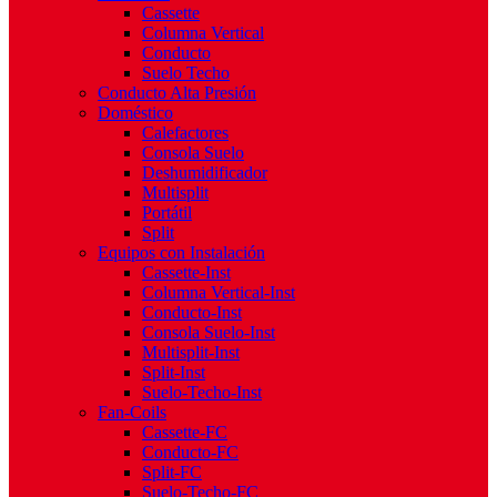
Cassette
Columna Vertical
Conducto
Suelo Techo
Conducto Alta Presión
Doméstico
Calefactores
Consola Suelo
Deshumidificador
Multisplit
Portátil
Split
Equipos con Instalación
Cassette-Inst
Columna Vertical-Inst
Conducto-Inst
Consola Suelo-Inst
Multisplit-Inst
Split-Inst
Suelo-Techo-Inst
Fan-Coils
Cassette-FC
Conducto-FC
Split-FC
Suelo-Techo-FC