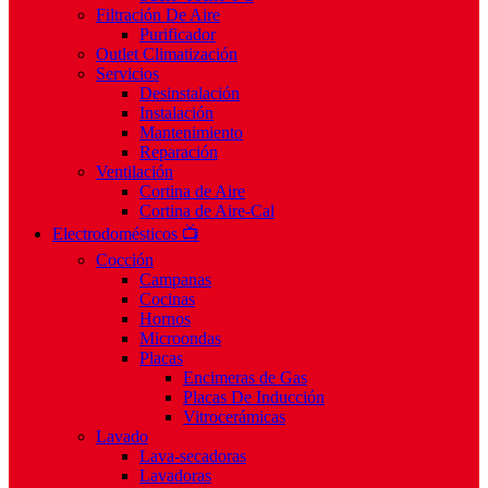
Filtración De Aire
Purificador
Outlet Climatización
Servicios
Desinstalación
Instalación
Mantenimiento
Reparación
Ventilación
Cortina de Aire
Cortina de Aire-Cal
Electrodomésticos 📺
Cocción
Campanas
Cocinas
Hornos
Microondas
Placas
Encimeras de Gas
Placas De Inducción
Vitrocerámicas
Lavado
Lava-secadoras
Lavadoras