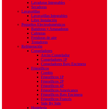
Lavadoras Integrables
Secadoras
Lavavajillas
Lavavajillas Integrables
Libre Instalación
Pequeños Electrodomésticos
Batidoras y Amasadoras
Cafeteras
Freidoras de aire
Tostadoras
Refrigeración
Congeladores
Arcón Congelador
Congeladores 1P
Congeladores Bajo Encimera
Frigoríficos
Combis
Frigoríficos 1P
Frigoríficos 2P
Frigoríficos 4P
Frigoríficos Americanos
Frigoríficos Bajo Encimera
Frigoríficos Francés
Side By Side
Hostelería