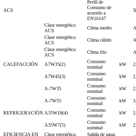
Perfil de
Consumo de
ACS
acuerdo a
EN16147
Clase energética
Clima medio
ACS
Clase energética
Clima cálido
ACS
Clase energética
Clima frío
ACS
Consumo
CALEFACCIÓN
A7W35(2)
kW
2
nominal
Consumo
A7W45(3)
kW
2
nominal
Consumo
A-7W35
kW
2
nominal
Consumo
A-7W55
kW
3
nominal
Consumo
REFRIGERACIÓN
A35W18(4)
kW
2
nominal
Consumo
A35W7(5)
kW
2
nominal
EFICIENCIA EN
Clase energética
Salida de agua