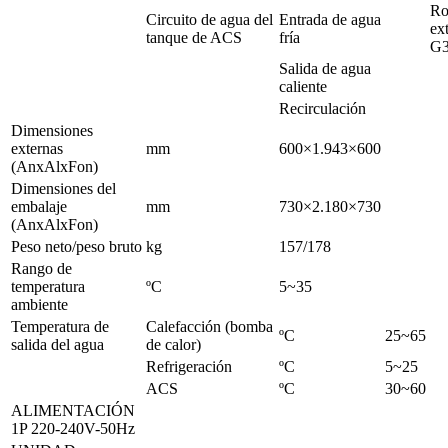
Ro
Circuito de agua del
Entrada de agua
ex
tanque de ACS
fría
G3
Salida de agua
caliente
Recirculación
Dimensiones
externas
mm
600×1.943×600
(AnxAlxFon)
Dimensiones del
embalaje
mm
730×2.180×730
(AnxAlxFon)
Peso neto/peso bruto
kg
157/178
Rango de
temperatura
ºC
5~35
ambiente
Temperatura de
Calefacción (bomba
ºC
25~65
salida del agua
de calor)
Refrigeración
ºC
5~25
ACS
ºC
30~60
ALIMENTACIÓN
1P 220-240V-50Hz