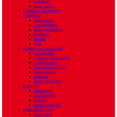
Conducto
Suelo Techo
Conducto Alta Presión
Doméstico
Calefactores
Consola Suelo
Deshumidificador
Multisplit
Portátil
Split
Equipos con Instalación
Cassette-Inst
Columna Vertical-Inst
Conducto-Inst
Consola Suelo-Inst
Multisplit-Inst
Split-Inst
Suelo-Techo-Inst
Fan-Coils
Cassette-FC
Conducto-FC
Split-FC
Suelo-Techo-FC
Filtración De Aire
Purificador