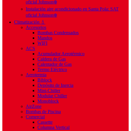
oficial Johnson❄️
Instalación aire acondicionado en Santa Pola: SAT
oficial Johnson❄️
Climatización 💧
Accesorios
Bombas Condensados
Mandos
WIFI
ACS
Acumulador Aerotérmico
Caldera de Gas
Calentador de Gas
Termo Eléctrico
Aerotermia
Biblock
Depósito de Inercia
Mini-Chiller
Modular Chiller
Monoblock
AirZone
Bombas de Piscina
Comercial
Cassette
Columna Vertical