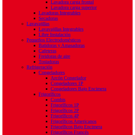
Lavadora carga frontal
Lavadora carga superior
Lavadoras Integrables
Secadoras
Lavavajillas
Lavavajillas Integrables
Libre Instalación
Pequeños Electrodomésticos
Batidoras y Amasadoras
Cafeteras
Freidoras de aire
Tostadoras
Refrigeración
Congeladores
Arcón Congelador
Congeladores 1P
Congeladores Bajo Encimera
Frigoríficos
Combis
Frigoríficos 1P
Frigoríficos 2P
Frigoríficos 4P
Frigoríficos Americanos
Frigoríficos Bajo Encimera
Frigoríficos Francés