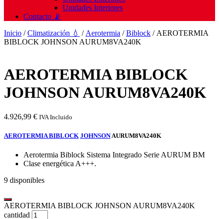
Unidades Interiores
Contacto 📡
Inicio
/
Climatización 💧
/
Aerotermia
/
Biblock
/ AEROTERMIA
BIBLOCK JOHNSON AURUM8VA240K
AEROTERMIA BIBLOCK
JOHNSON AURUM8VA240K
4.926,99
€
IVA Incluido
AEROTERMIA BIBLOCK
JOHNSON
AURUM8VA240K
Aerotermia Biblock Sistema Integrado Serie AURUM BM
Clase energética A+++.
9 disponibles
AEROTERMIA BIBLOCK JOHNSON AURUM8VA240K
cantidad