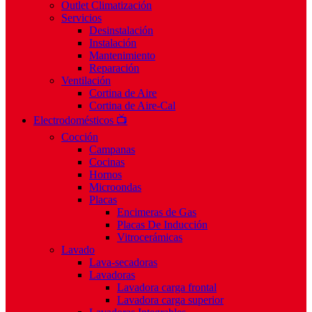
Outlet Climatización
Servicios
Desinstalación
Instalación
Mantenimiento
Reparación
Ventilación
Cortina de Aire
Cortina de Aire-Cal
Electrodomésticos 📺
Cocción
Campanas
Cocinas
Hornos
Microondas
Placas
Encimeras de Gas
Placas De Inducción
Vitrocerámicas
Lavado
Lava-secadoras
Lavadoras
Lavadora carga frontal
Lavadora carga superior