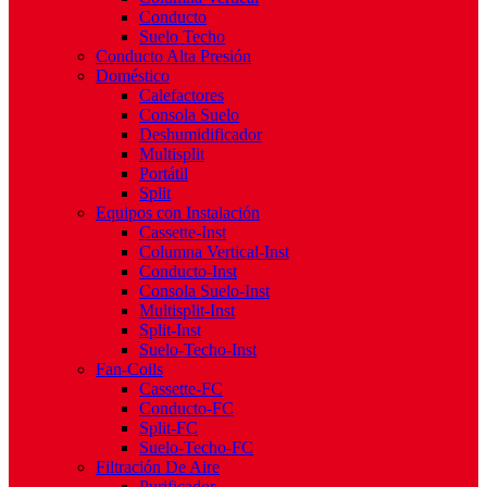
Conducto
Suelo Techo
Conducto Alta Presión
Doméstico
Calefactores
Consola Suelo
Deshumidificador
Multisplit
Portátil
Split
Equipos con Instalación
Cassette-Inst
Columna Vertical-Inst
Conducto-Inst
Consola Suelo-Inst
Multisplit-Inst
Split-Inst
Suelo-Techo-Inst
Fan-Coils
Cassette-FC
Conducto-FC
Split-FC
Suelo-Techo-FC
Filtración De Aire
Purificador