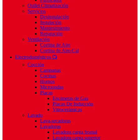
Outlet Climatización
Servicios
Desinstalación
Instalación
Mantenimiento
Reparación
Ventilación
Cortina de Aire
Cortina de Aire-Cal
Electrodomésticos 📺
Cocción
Campanas
Cocinas
Hornos
Microondas
Placas
Encimeras de Gas
Placas De Inducción
Vitrocerámicas
Lavado
Lava-secadoras
Lavadoras
Lavadora carga frontal
Lavadora carga superior