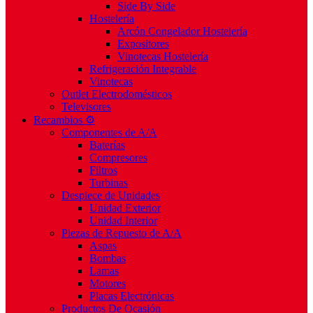
Side By Side
Hostelería
Arcón Congelador Hostelería
Expositores
Vinotecas Hostelería
Refrigeración Integrable
Vinotecas
Outlet Electrodomésticos
Televisores
Recambios ⚙️
Componentes de A/A
Baterías
Compresores
Filtros
Turbinas
Despiece de Unidades
Unidad Exterior
Unidad Interior
Piezas de Repuesto de A/A
Aspas
Bombas
Lamas
Motores
Placas Electrónicas
Productos De Ocasión