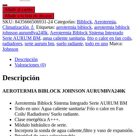
Añadir al carrito
Añadir a la lista de deseos
SKU:
8435666506931-24
Categorías:
Biblock
,
Aerotermia
,
Climatización 💧
Etiquetas:
aerotermia biblock
,
aerotermia biblock
johnson aurum8va240k
,
Aerotermia Biblock Sistema Integrado
Serie AURUM BM
,
agua caliente sanitaria
,
frio o calor en fan coils
,
radiadores
,
serie aurum bm
,
suelo radiante
,
todo en uno
Marca:
Johnson
Descripción
Valoraciones (0)
Descripción
AEROTERMIA BIBLOCK JOHNSON AURUM8VA240K
Aerotermia Biblock Sistema Integrado Serie AURUM BM
Todo en uno: Agua caliente sanitaria/ Frío o calor en Fan
Coils/ Radiadores/ Suelo radiante.
Clase energética A+++.
Módulo hidráulico de serie.
Incorpora la sonda de agua caliente,filtro y vaso de expansión.
Prioridad de agua seleccionable.