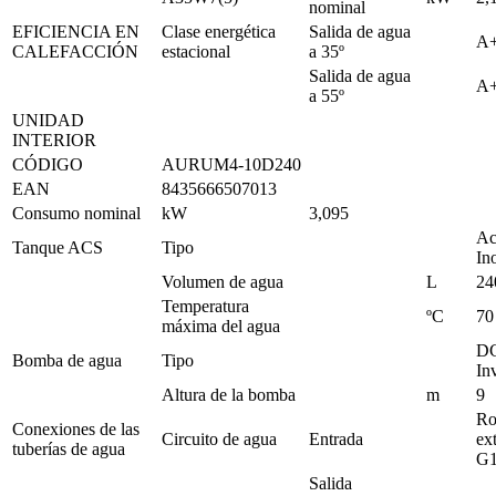
nominal
EFICIENCIA EN
Clase energética
Salida de agua
A
CALEFACCIÓN
estacional
a 35º
Salida de agua
A
a 55º
UNIDAD
INTERIOR
CÓDIGO
AURUM4-10D240
EAN
8435666507013
Consumo nominal
kW
3,095
Ac
Tanque ACS
Tipo
In
Volumen de agua
L
24
Temperatura
ºC
70
máxima del agua
D
Bomba de agua
Tipo
In
Altura de la bomba
m
9
Ro
Conexiones de las
Circuito de agua
Entrada
ex
tuberías de agua
G
Salida