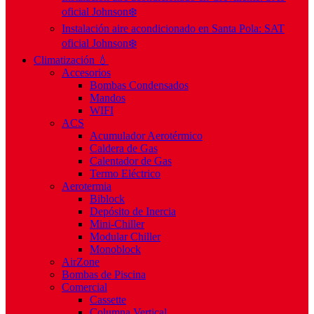
oficial Johnson❄️
Instalación aire acondicionado en Santa Pola: SAT
oficial Johnson❄️
Climatización 💧
Accesorios
Bombas Condensados
Mandos
WIFI
ACS
Acumulador Aerotérmico
Caldera de Gas
Calentador de Gas
Termo Eléctrico
Aerotermia
Biblock
Depósito de Inercia
Mini-Chiller
Modular Chiller
Monoblock
AirZone
Bombas de Piscina
Comercial
Cassette
Columna Vertical