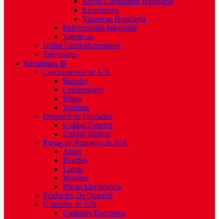
Arcón Congelador Hostelería
Expositores
Vinotecas Hostelería
Refrigeración Integrable
Vinotecas
Outlet Electrodomésticos
Televisores
Recambios ⚙️
Componentes de A/A
Baterías
Compresores
Filtros
Turbinas
Despiece de Unidades
Unidad Exterior
Unidad Interior
Piezas de Repuesto de A/A
Aspas
Bombas
Lamas
Motores
Placas Electrónicas
Productos De Ocasión
Unidades de A/A
Unidades Exteriores