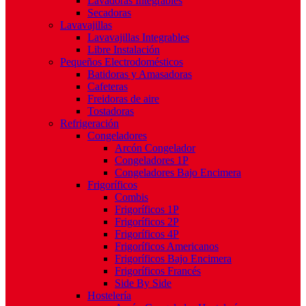
Lavadoras Integrables
Secadoras
Lavavajillas
Lavavajillas Integrables
Libre Instalación
Pequeños Electrodomésticos
Batidoras y Amasadoras
Cafeteras
Freidoras de aire
Tostadoras
Refrigeración
Congeladores
Arcón Congelador
Congeladores 1P
Congeladores Bajo Encimera
Frigoríficos
Combis
Frigoríficos 1P
Frigoríficos 2P
Frigoríficos 4P
Frigoríficos Americanos
Frigoríficos Bajo Encimera
Frigoríficos Francés
Side By Side
Hostelería