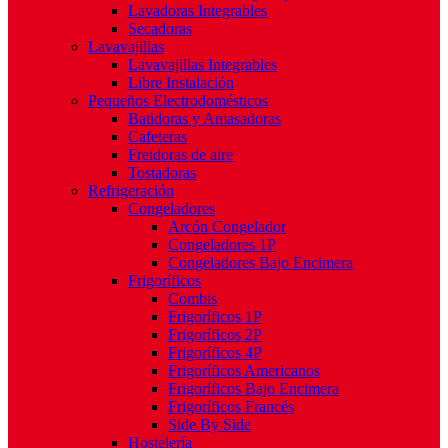
Lavadoras Integrables
Secadoras
Lavavajillas
Lavavajillas Integrables
Libre Instalación
Pequeños Electrodomésticos
Batidoras y Amasadoras
Cafeteras
Freidoras de aire
Tostadoras
Refrigeración
Congeladores
Arcón Congelador
Congeladores 1P
Congeladores Bajo Encimera
Frigoríficos
Combis
Frigoríficos 1P
Frigoríficos 2P
Frigoríficos 4P
Frigoríficos Americanos
Frigoríficos Bajo Encimera
Frigoríficos Francés
Side By Side
Hostelería