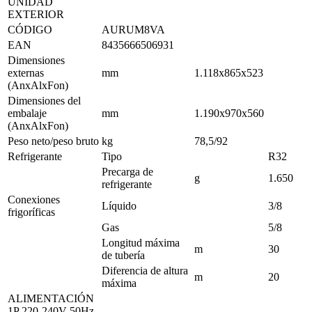
UNIDAD
EXTERIOR
CÓDIGO
AURUM8VA
EAN
8435666506931
Dimensiones
externas
mm
1.118x865x523
(AnxAlxFon)
Dimensiones del
embalaje
mm
1.190x970x560
(AnxAlxFon)
Peso neto/peso bruto
kg
78,5/92
Refrigerante
Tipo
R32
Precarga de
g
1.650
refrigerante
Conexiones
Líquido
3/8
frigoríficas
Gas
5/8
Longitud máxima
m
30
de tubería
Diferencia de altura
m
20
máxima
ALIMENTACIÓN
1P 220-240V-50Hz