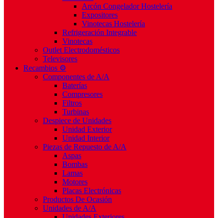
Arcón Congelador Hostelería
Expositores
Vinotecas Hostelería
Refrigeración Integrable
Vinotecas
Outlet Electrodomésticos
Televisores
Recambios ⚙️
Componentes de A/A
Baterías
Compresores
Filtros
Turbinas
Despiece de Unidades
Unidad Exterior
Unidad Interior
Piezas de Repuesto de A/A
Aspas
Bombas
Lamas
Motores
Placas Electrónicas
Productos De Ocasión
Unidades de A/A
Unidades Exteriores