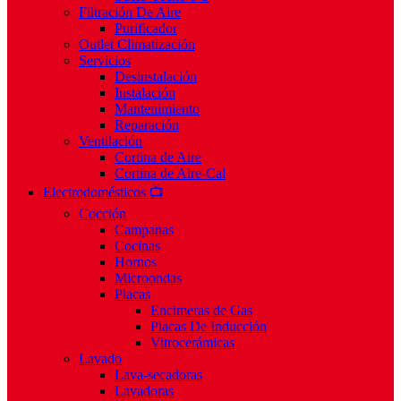
Filtración De Aire
Purificador
Outlet Climatización
Servicios
Desinstalación
Instalación
Mantenimiento
Reparación
Ventilación
Cortina de Aire
Cortina de Aire-Cal
Electrodomésticos 📺
Cocción
Campanas
Cocinas
Hornos
Microondas
Placas
Encimeras de Gas
Placas De Inducción
Vitrocerámicas
Lavado
Lava-secadoras
Lavadoras