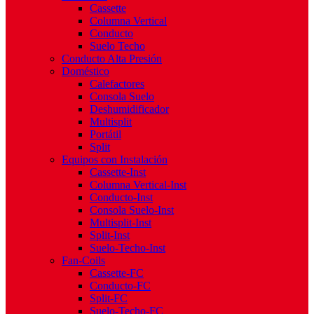
Cassette
Columna Vertical
Conducto
Suelo Techo
Conducto Alta Presión
Doméstico
Calefactores
Consola Suelo
Deshumidificador
Multisplit
Portátil
Split
Equipos con Instalación
Cassette-Inst
Columna Vertical-Inst
Conducto-Inst
Consola Suelo-Inst
Multisplit-Inst
Split-Inst
Suelo-Techo-Inst
Fan-Coils
Cassette-FC
Conducto-FC
Split-FC
Suelo-Techo-FC