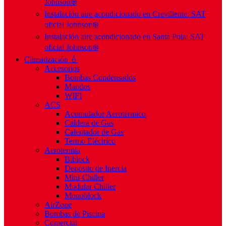
Johnson❄️
Instalación aire acondicionado en Crevillente: SAT
oficial Johnson❄️
Instalación aire acondicionado en Santa Pola: SAT
oficial Johnson❄️
Climatización 💧
Accesorios
Bombas Condensados
Mandos
WIFI
ACS
Acumulador Aerotérmico
Caldera de Gas
Calentador de Gas
Termo Eléctrico
Aerotermia
Biblock
Depósito de Inercia
Mini-Chiller
Modular Chiller
Monoblock
AirZone
Bombas de Piscina
Comercial