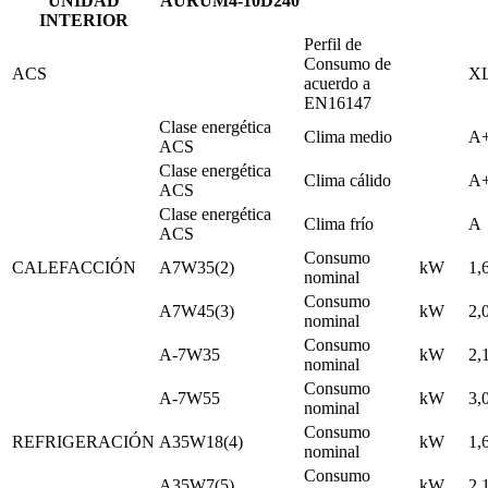
UNIDAD
AURUM4-10D240
INTERIOR
Perfil de
Consumo de
ACS
X
acuerdo a
EN16147
Clase energética
Clima medio
A
ACS
Clase energética
Clima cálido
A
ACS
Clase energética
Clima frío
A
ACS
Consumo
CALEFACCIÓN
A7W35(2)
kW
1,
nominal
Consumo
A7W45(3)
kW
2,
nominal
Consumo
A-7W35
kW
2,
nominal
Consumo
A-7W55
kW
3,
nominal
Consumo
REFRIGERACIÓN
A35W18(4)
kW
1,
nominal
Consumo
A35W7(5)
kW
2,