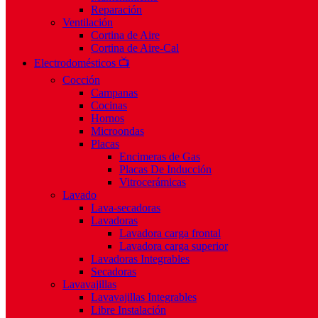
Reparación
Ventilación
Cortina de Aire
Cortina de Aire-Cal
Electrodomésticos 📺
Cocción
Campanas
Cocinas
Hornos
Microondas
Placas
Encimeras de Gas
Placas De Inducción
Vitrocerámicas
Lavado
Lava-secadoras
Lavadoras
Lavadora carga frontal
Lavadora carga superior
Lavadoras Integrables
Secadoras
Lavavajillas
Lavavajillas Integrables
Libre Instalación