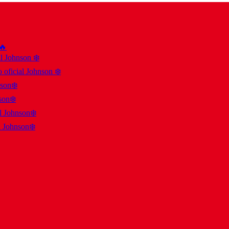
 🔥
al Johnson ❄️
 oficial Johnson ❄️
nson❄️
son❄️
al Johnson❄️
l Johnson❄️