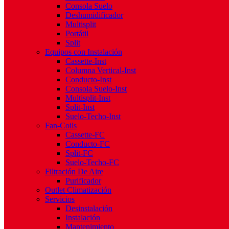
Consola Suelo
Deshumidificador
Multisplit
Portátil
Split
Equipos con Instalación
Cassette-Inst
Columna Vertical-Inst
Conducto-Inst
Consola Suelo-Inst
Multisplit-Inst
Split-Inst
Suelo-Techo-Inst
Fan-Coils
Cassette-FC
Conducto-FC
Split-FC
Suelo-Techo-FC
Filtración De Aire
Purificador
Outlet Climatización
Servicios
Desinstalación
Instalación
Mantenimiento