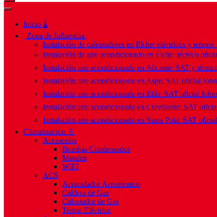
Inicio 🌡️
| Zona de Influencia |
Instalación de calentadores en Elche: eléctricos y termos
Instalación de aire acondicionado en Elche: técnico ofici
Instalación aire acondicionado en Alicante: SAT y técnico
Instalación aire acondicionado en Aspe: SAT oficial Joh
Instalación aire acondicionado en Elda: SAT oficial John
Instalación aire acondicionado en Crevillente: SAT ofici
Instalación aire acondicionado en Santa Pola: SAT oficia
Climatización 💧
Accesorios
Bombas Condensados
Mandos
WIFI
ACS
Acumulador Aerotérmico
Caldera de Gas
Calentador de Gas
Termo Eléctrico