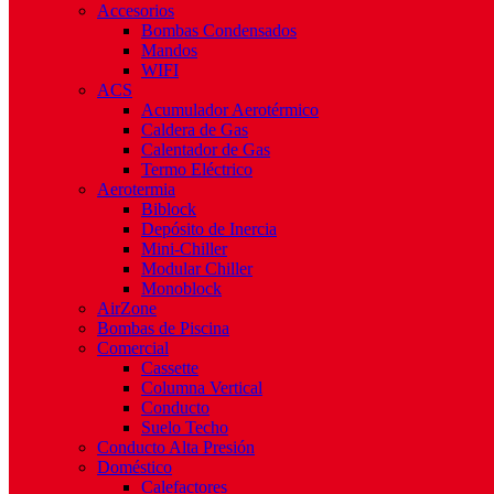
Accesorios
Bombas Condensados
Mandos
WIFI
ACS
Acumulador Aerotérmico
Caldera de Gas
Calentador de Gas
Termo Eléctrico
Aerotermia
Biblock
Depósito de Inercia
Mini-Chiller
Modular Chiller
Monoblock
AirZone
Bombas de Piscina
Comercial
Cassette
Columna Vertical
Conducto
Suelo Techo
Conducto Alta Presión
Doméstico
Calefactores