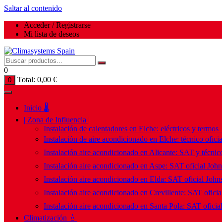
Saltar al contenido
Acceder / Registrarse
Mi lista de deseos
0
Total:
0,00
€
0
Inicio 🌡️
| Zona de Influencia |
Instalación de calentadores en Elche: eléctricos y termos
Instalación de aire acondicionado en Elche: técnico ofici
Instalación aire acondicionado en Alicante: SAT y técnico
Instalación aire acondicionado en Aspe: SAT oficial Joh
Instalación aire acondicionado en Elda: SAT oficial John
Instalación aire acondicionado en Crevillente: SAT ofici
Instalación aire acondicionado en Santa Pola: SAT oficia
Climatización 💧