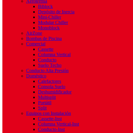
Aerotermia
Biblock
Depósito de Inercia
Mini-Chiller
Modular Chiller
Monoblock
AirZone
Bombas de Piscina
Comercial
Cassette
Columna Vertical
Conducto
Suelo Techo
Conducto Alta Presión
Doméstico
Calefactores
Consola Suelo
Deshumidificador
Multisplit
Portátil
Split
Equipos con Instalación
Cassette-Inst
Columna Vertical-Inst
Conducto-Inst