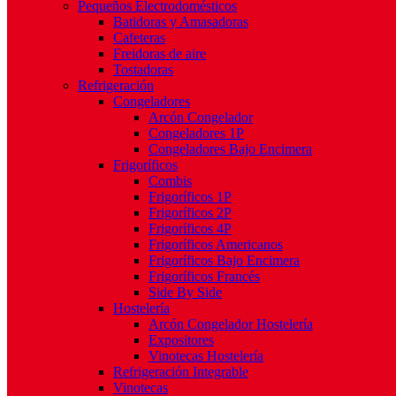
Pequeños Electrodomésticos
Batidoras y Amasadoras
Cafeteras
Freidoras de aire
Tostadoras
Refrigeración
Congeladores
Arcón Congelador
Congeladores 1P
Congeladores Bajo Encimera
Frigoríficos
Combis
Frigoríficos 1P
Frigoríficos 2P
Frigoríficos 4P
Frigoríficos Americanos
Frigoríficos Bajo Encimera
Frigoríficos Francés
Side By Side
Hostelería
Arcón Congelador Hostelería
Expositores
Vinotecas Hostelería
Refrigeración Integrable
Vinotecas