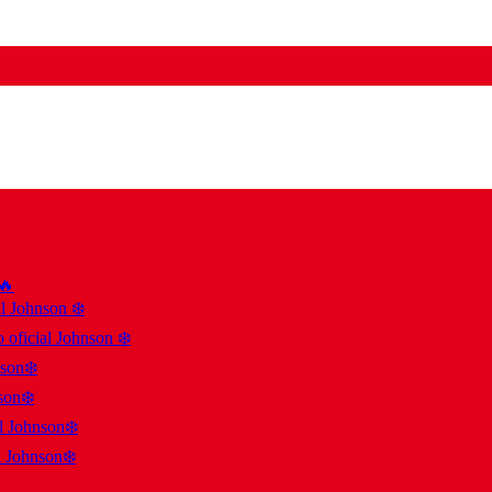
 🔥
al Johnson ❄️
 oficial Johnson ❄️
nson❄️
son❄️
al Johnson❄️
l Johnson❄️