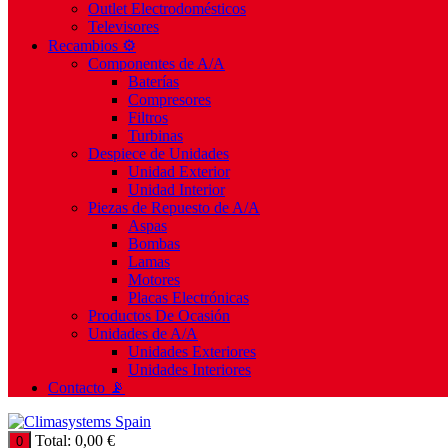
Outlet Electrodomésticos
Televisores
Recambios ⚙️
Componentes de A/A
Baterías
Compresores
Filtros
Turbinas
Despiece de Unidades
Unidad Exterior
Unidad Interior
Piezas de Repuesto de A/A
Aspas
Bombas
Lamas
Motores
Placas Electrónicas
Productos De Ocasión
Unidades de A/A
Unidades Exteriores
Unidades Interiores
Contacto 📡
Total:
0,00
€
0