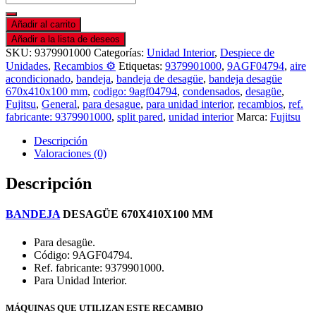
Añadir al carrito
Añadir a la lista de deseos
SKU:
9379901000
Categorías:
Unidad Interior
,
Despiece de
Unidades
,
Recambios ⚙️
Etiquetas:
9379901000
,
9AGF04794
,
aire
acondicionado
,
bandeja
,
bandeja de desagüe
,
bandeja desagüe
670x410x100 mm
,
codigo: 9agf04794
,
condensados
,
desagüe
,
Fujitsu
,
General
,
para desague
,
para unidad interior
,
recambios
,
ref.
fabricante: 9379901000
,
split pared
,
unidad interior
Marca:
Fujitsu
Descripción
Valoraciones (0)
Descripción
BANDEJA
DESAGÜE 670X410X100 MM
Para desagüe.
Código: 9AGF04794.
Ref. fabricante: 9379901000.
Para Unidad Interior.
MÁQUINAS QUE UTILIZAN ESTE RECAMBIO