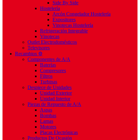
Side By Side
Hostelería
Arcón Congelador Hostelería
Expositores
Vinotecas Hostelería
Refrigeración Integrable
Vinotecas
Outlet Electrodomésticos
Televisores
Recambios ⚙️
Componentes de A/A
Baterías
Compresores
Filtros
Turbinas
Despiece de Unidades
Unidad Exterior
Unidad Interior
Piezas de Repuesto de A/A
Aspas
Bombas
Lamas
Motores
Placas Electrónicas
Productos De Ocasión