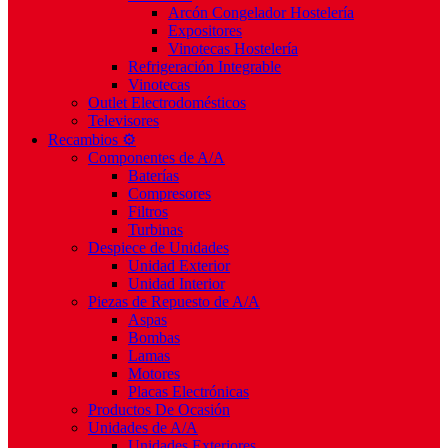
Arcón Congelador Hostelería
Expositores
Vinotecas Hostelería
Refrigeración Integrable
Vinotecas
Outlet Electrodomésticos
Televisores
Recambios ⚙️
Componentes de A/A
Baterías
Compresores
Filtros
Turbinas
Despiece de Unidades
Unidad Exterior
Unidad Interior
Piezas de Repuesto de A/A
Aspas
Bombas
Lamas
Motores
Placas Electrónicas
Productos De Ocasión
Unidades de A/A
Unidades Exteriores