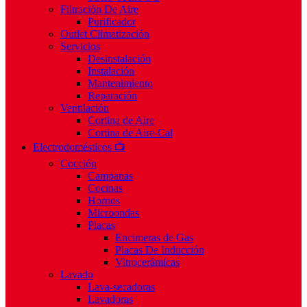
Filtración De Aire
Purificador
Outlet Climatización
Servicios
Desinstalación
Instalación
Mantenimiento
Reparación
Ventilación
Cortina de Aire
Cortina de Aire-Cal
Electrodomésticos 📺
Cocción
Campanas
Cocinas
Hornos
Microondas
Placas
Encimeras de Gas
Placas De Inducción
Vitrocerámicas
Lavado
Lava-secadoras
Lavadoras