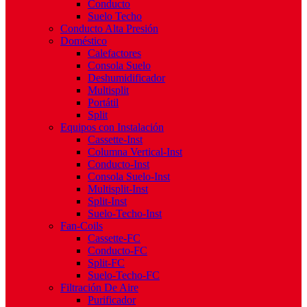
Conducto
Suelo Techo
Conducto Alta Presión
Doméstico
Calefactores
Consola Suelo
Deshumidificador
Multisplit
Portátil
Split
Equipos con Instalación
Cassette-Inst
Columna Vertical-Inst
Conducto-Inst
Consola Suelo-Inst
Multisplit-Inst
Split-Inst
Suelo-Techo-Inst
Fan-Coils
Cassette-FC
Conducto-FC
Split-FC
Suelo-Techo-FC
Filtración De Aire
Purificador