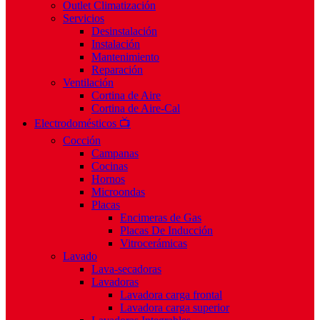
Outlet Climatización
Servicios
Desinstalación
Instalación
Mantenimiento
Reparación
Ventilación
Cortina de Aire
Cortina de Aire-Cal
Electrodomésticos 📺
Cocción
Campanas
Cocinas
Hornos
Microondas
Placas
Encimeras de Gas
Placas De Inducción
Vitrocerámicas
Lavado
Lava-secadoras
Lavadoras
Lavadora carga frontal
Lavadora carga superior