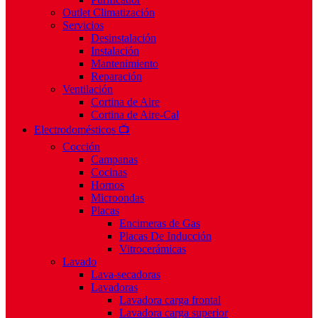
Outlet Climatización
Servicios
Desinstalación
Instalación
Mantenimiento
Reparación
Ventilación
Cortina de Aire
Cortina de Aire-Cal
Electrodomésticos 📺
Cocción
Campanas
Cocinas
Hornos
Microondas
Placas
Encimeras de Gas
Placas De Inducción
Vitrocerámicas
Lavado
Lava-secadoras
Lavadoras
Lavadora carga frontal
Lavadora carga superior