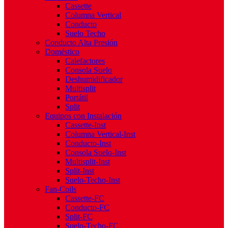
Cassette
Columna Vertical
Conducto
Suelo Techo
Conducto Alta Presión
Doméstico
Calefactores
Consola Suelo
Deshumidificador
Multisplit
Portátil
Split
Equipos con Instalación
Cassette-Inst
Columna Vertical-Inst
Conducto-Inst
Consola Suelo-Inst
Multisplit-Inst
Split-Inst
Suelo-Techo-Inst
Fan-Coils
Cassette-FC
Conducto-FC
Split-FC
Suelo-Techo-FC