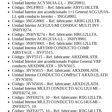
Unidad Interior ACY50UIA-LL – 3NGF8911.
Código: 3NGF8911 – Ref. fabricante: ARYG18LLTB.
Unidad Interior aire acondicionado 1×1 General ACG12UIA-
LL split conducto Inverter – 3NGG8901.
Código: 3NGG8901 – Ref. fabricante: ARHG12LLTB.
Unidad Interior ACF12UI-MI CONDUC MULTI INV –
3NHY8274.
Código: 3NHY8274 – Ref. fabricante: HRG12LLTA.
Unidad Interior ACH12UIA-LL – 3NHY8901.
Código: 3NHY8901 – Ref. fabricante: HRG12LLTB.
Unidad Interior ARYD09 CONDUCTO COMP.
AIRSTAGE – 3IVF5515.
Código: 3IVF5515 – Ref. fabricante: ARXD09LATH.
Unidad Interior aire acondicionado Fujitsu General VRF
conducto ARXD09LATH – 3IVN5015.
Código: 3IVN5015 – Ref. fabricante: ARXD09LATH.
Unidad Interior CONDUCTO COMPACT ARXD12LATH
– 3IVN5016.
Código: 3IVN5016 – Ref. fabricante: ARXD12LATH.
Unidad Interior MULTI CONDUCTO ACG12UI-MI –
3NFE8274_10.
Código: 3NFE8274_10 – Ref. fabricante: RDG12LLTB.
Unidad Interior MULTI CONDUCTO ACG14UI-MI –
3NFE8275_10.
Código: 3NFE8275_10 – Ref. fabricante: RDG14LLTB.