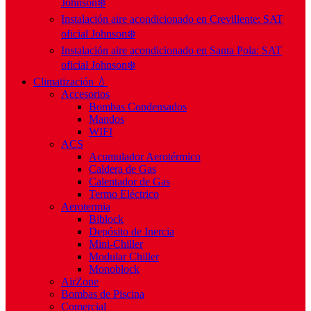
Johnson❄️
Instalación aire acondicionado en Crevillente: SAT
oficial Johnson❄️
Instalación aire acondicionado en Santa Pola: SAT
oficial Johnson❄️
Climatización 💧
Accesorios
Bombas Condensados
Mandos
WIFI
ACS
Acumulador Aerotérmico
Caldera de Gas
Calentador de Gas
Termo Eléctrico
Aerotermia
Biblock
Depósito de Inercia
Mini-Chiller
Modular Chiller
Monoblock
AirZone
Bombas de Piscina
Comercial