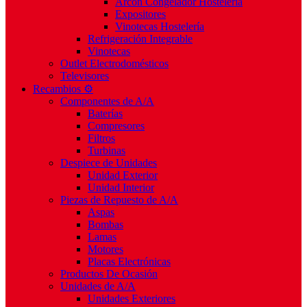
Arcón Congelador Hostelería
Expositores
Vinotecas Hostelería
Refrigeración Integrable
Vinotecas
Outlet Electrodomésticos
Televisores
Recambios ⚙️
Componentes de A/A
Baterías
Compresores
Filtros
Turbinas
Despiece de Unidades
Unidad Exterior
Unidad Interior
Piezas de Repuesto de A/A
Aspas
Bombas
Lamas
Motores
Placas Electrónicas
Productos De Ocasión
Unidades de A/A
Unidades Exteriores