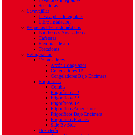
Lavadoras Integrables
Secadoras
Lavavajillas
Lavavajillas Integrables
Libre Instalación
Pequeños Electrodomésticos
Batidoras y Amasadoras
Cafeteras
Freidoras de aire
Tostadoras
Refrigeración
Congeladores
Arcón Congelador
Congeladores 1P
Congeladores Bajo Encimera
Frigoríficos
Combis
Frigoríficos 1P
Frigoríficos 2P
Frigoríficos 4P
Frigoríficos Americanos
Frigoríficos Bajo Encimera
Frigoríficos Francés
Side By Side
Hostelería