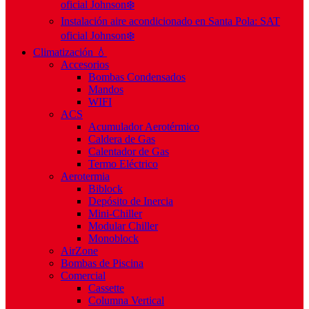
oficial Johnson❄️
Instalación aire acondicionado en Santa Pola: SAT
oficial Johnson❄️
Climatización 💧
Accesorios
Bombas Condensados
Mandos
WIFI
ACS
Acumulador Aerotérmico
Caldera de Gas
Calentador de Gas
Termo Eléctrico
Aerotermia
Biblock
Depósito de Inercia
Mini-Chiller
Modular Chiller
Monoblock
AirZone
Bombas de Piscina
Comercial
Cassette
Columna Vertical