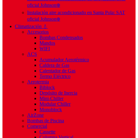
oficial Johnson❄️
Instalación aire acondicionado en Santa Pola: SAT
oficial Johnson❄️
Climatización 💧
Accesorios
Bombas Condensados
Mandos
WIFI
ACS
Acumulador Aerotérmico
Caldera de Gas
Calentador de Gas
Termo Eléctrico
Aerotermia
Biblock
Depósito de Inercia
Mini-Chiller
Modular Chiller
Monoblock
AirZone
Bombas de Piscina
Comercial
Cassette
Columna Vertical