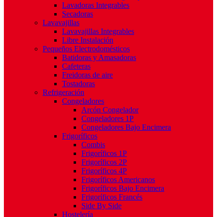
Lavadoras Integrables
Secadoras
Lavavajillas
Lavavajillas Integrables
Libre Instalación
Pequeños Electrodomésticos
Batidoras y Amasadoras
Cafeteras
Freidoras de aire
Tostadoras
Refrigeración
Congeladores
Arcón Congelador
Congeladores 1P
Congeladores Bajo Encimera
Frigoríficos
Combis
Frigoríficos 1P
Frigoríficos 2P
Frigoríficos 4P
Frigoríficos Americanos
Frigoríficos Bajo Encimera
Frigoríficos Francés
Side By Side
Hostelería