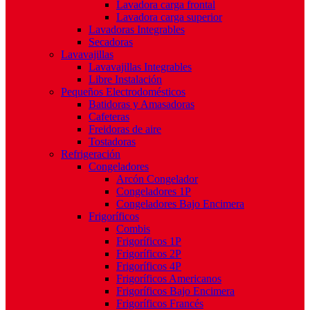
Lavadora carga frontal
Lavadora carga superior
Lavadoras Integrables
Secadoras
Lavavajillas
Lavavajillas Integrables
Libre Instalación
Pequeños Electrodomésticos
Batidoras y Amasadoras
Cafeteras
Freidoras de aire
Tostadoras
Refrigeración
Congeladores
Arcón Congelador
Congeladores 1P
Congeladores Bajo Encimera
Frigoríficos
Combis
Frigoríficos 1P
Frigoríficos 2P
Frigoríficos 4P
Frigoríficos Americanos
Frigoríficos Bajo Encimera
Frigoríficos Francés