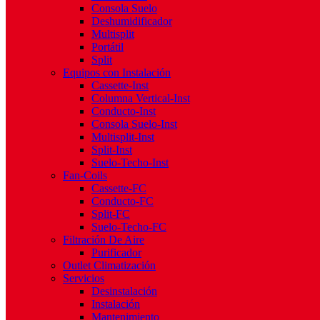
Consola Suelo
Deshumidificador
Multisplit
Portátil
Split
Equipos con Instalación
Cassette-Inst
Columna Vertical-Inst
Conducto-Inst
Consola Suelo-Inst
Multisplit-Inst
Split-Inst
Suelo-Techo-Inst
Fan-Coils
Cassette-FC
Conducto-FC
Split-FC
Suelo-Techo-FC
Filtración De Aire
Purificador
Outlet Climatización
Servicios
Desinstalación
Instalación
Mantenimiento