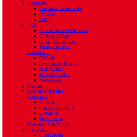
Accesorios
Bombas Condensados
Mandos
WIFI
ACS
Acumulador Aerotérmico
Caldera de Gas
Calentador de Gas
Termo Eléctrico
Aerotermia
Biblock
Depósito de Inercia
Mini-Chiller
Modular Chiller
Monoblock
AirZone
Bombas de Piscina
Comercial
Cassette
Columna Vertical
Conducto
Suelo Techo
Conducto Alta Presión
Doméstico
Calefactores