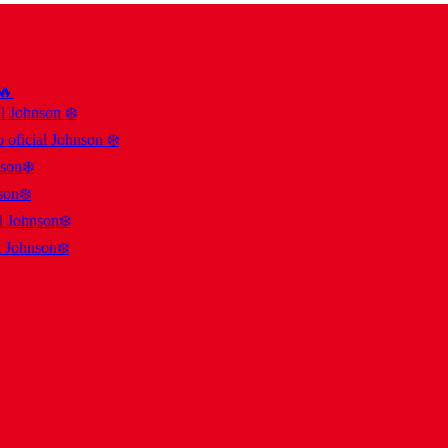
 🔥
al Johnson ❄️
 oficial Johnson ❄️
nson❄️
son❄️
al Johnson❄️
l Johnson❄️