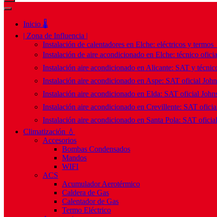
Inicio 🌡️
| Zona de Influencia |
Instalación de calentadores en Elche: eléctricos y termos
Instalación de aire acondicionado en Elche: técnico ofici
Instalación aire acondicionado en Alicante: SAT y técnico
Instalación aire acondicionado en Aspe: SAT oficial Joh
Instalación aire acondicionado en Elda: SAT oficial John
Instalación aire acondicionado en Crevillente: SAT ofici
Instalación aire acondicionado en Santa Pola: SAT oficia
Climatización 💧
Accesorios
Bombas Condensados
Mandos
WIFI
ACS
Acumulador Aerotérmico
Caldera de Gas
Calentador de Gas
Termo Eléctrico