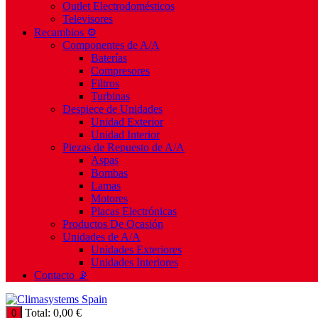
Outlet Electrodomésticos
Televisores
Recambios ⚙️
Componentes de A/A
Baterías
Compresores
Filtros
Turbinas
Despiece de Unidades
Unidad Exterior
Unidad Interior
Piezas de Repuesto de A/A
Aspas
Bombas
Lamas
Motores
Placas Electrónicas
Productos De Ocasión
Unidades de A/A
Unidades Exteriores
Unidades Interiores
Contacto 📡
Total:
0,00
€
0