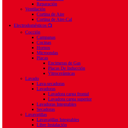
Reparación
Ventilación
Cortina de Aire
Cortina de Aire-Cal
Electrodomésticos 📺
Cocción
Campanas
Cocinas
Hornos
Microondas
Placas
Encimeras de Gas
Placas De Inducción
Vitrocerámicas
Lavado
Lava-secadoras
Lavadoras
Lavadora carga frontal
Lavadora carga superior
Lavadoras Integrables
Secadoras
Lavavajillas
Lavavajillas Integrables
Libre Instalación