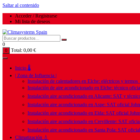
Saltar al contenido
Acceder / Registrarse
Mi lista de deseos
0
Total:
0,00
€
0
Inicio 🌡️
| Zona de Influencia |
Instalación de calentadores en Elche: eléctricos y termos
Instalación de aire acondicionado en Elche: técnico ofici
Instalación aire acondicionado en Alicante: SAT y técnico
Instalación aire acondicionado en Aspe: SAT oficial Joh
Instalación aire acondicionado en Elda: SAT oficial John
Instalación aire acondicionado en Crevillente: SAT ofici
Instalación aire acondicionado en Santa Pola: SAT oficia
Climatización 💧