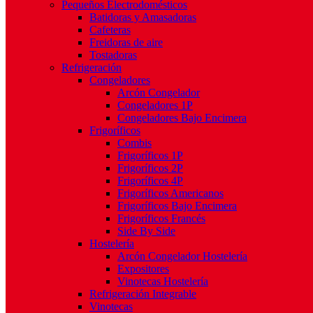
Pequeños Electrodomésticos
Batidoras y Amasadoras
Cafeteras
Freidoras de aire
Tostadoras
Refrigeración
Congeladores
Arcón Congelador
Congeladores 1P
Congeladores Bajo Encimera
Frigoríficos
Combis
Frigoríficos 1P
Frigoríficos 2P
Frigoríficos 4P
Frigoríficos Americanos
Frigoríficos Bajo Encimera
Frigoríficos Francés
Side By Side
Hostelería
Arcón Congelador Hostelería
Expositores
Vinotecas Hostelería
Refrigeración Integrable
Vinotecas