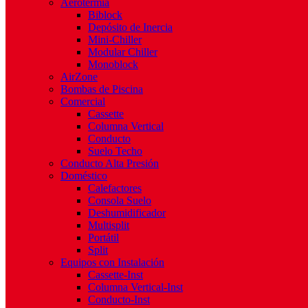
Aerotermia
Biblock
Depósito de Inercia
Mini-Chiller
Modular Chiller
Monoblock
AirZone
Bombas de Piscina
Comercial
Cassette
Columna Vertical
Conducto
Suelo Techo
Conducto Alta Presión
Doméstico
Calefactores
Consola Suelo
Deshumidificador
Multisplit
Portátil
Split
Equipos con Instalación
Cassette-Inst
Columna Vertical-Inst
Conducto-Inst