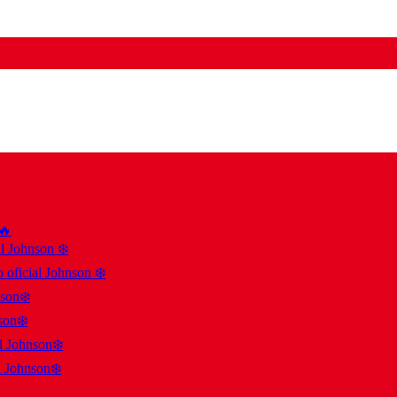
 🔥
al Johnson ❄️
 oficial Johnson ❄️
nson❄️
son❄️
al Johnson❄️
l Johnson❄️