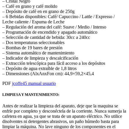
– Cristal Negro
– Café en grano y café molido
– Depósito de café en en grano de 250g
– 6 Bebidas disponibles: Café/ Capuccino / Lattle / Expresso /
Leche caliente / Espuma de Leche
– Regulación del aroma del café: Suave / Medio / Intenso
– Programación de encendido y apagado automático
– Selección de cantidad de bebida: 30cc a 240cc
– Dos temperaturas seleccionables
– Bombas de 19 bares de presión
– Sistema automático de mantenimiento
– Indicador de limpieza y descalcificación
– Extracción telescópica para fácil acceso a los depósitos
– Depósito de agua extraíble de 1,8 litros
– Dimensiones (AlxAnxFon cm): 44,9×59,2×45,4
PDF
jcoffe45 manual usuario
LIMPIESA Y MANTENIMIENTO:
Antes de realizar la limpieza del aparato, deje que la maquina se
enfríe por completo y desconéctela de la corriente. Nunca sumerja la
cafetera en agua, ya que se trata de un aparato eléctrico. No utilice
disolventes ni detergentes abrasivos, un paño húmedo basta para
limpiar la máquina. No lave ninguno de los componentes en el