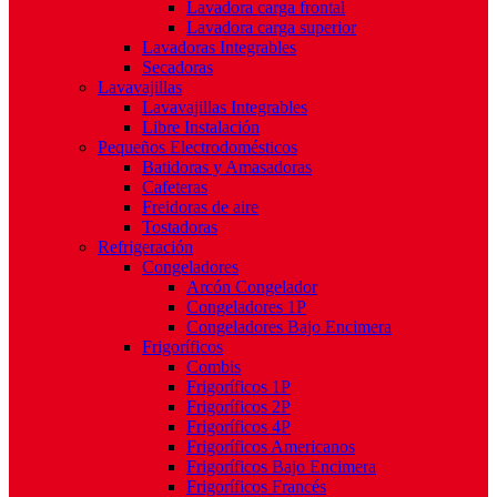
Lavadora carga frontal
Lavadora carga superior
Lavadoras Integrables
Secadoras
Lavavajillas
Lavavajillas Integrables
Libre Instalación
Pequeños Electrodomésticos
Batidoras y Amasadoras
Cafeteras
Freidoras de aire
Tostadoras
Refrigeración
Congeladores
Arcón Congelador
Congeladores 1P
Congeladores Bajo Encimera
Frigoríficos
Combis
Frigoríficos 1P
Frigoríficos 2P
Frigoríficos 4P
Frigoríficos Americanos
Frigoríficos Bajo Encimera
Frigoríficos Francés