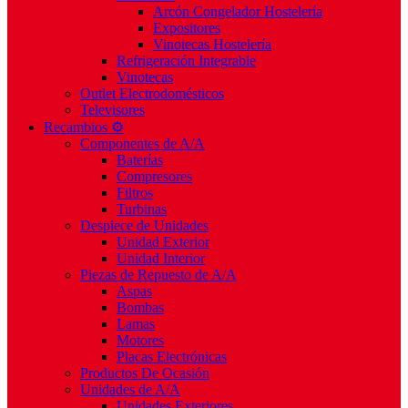
Arcón Congelador Hostelería
Expositores
Vinotecas Hostelería
Refrigeración Integrable
Vinotecas
Outlet Electrodomésticos
Televisores
Recambios ⚙️
Componentes de A/A
Baterías
Compresores
Filtros
Turbinas
Despiece de Unidades
Unidad Exterior
Unidad Interior
Piezas de Repuesto de A/A
Aspas
Bombas
Lamas
Motores
Placas Electrónicas
Productos De Ocasión
Unidades de A/A
Unidades Exteriores