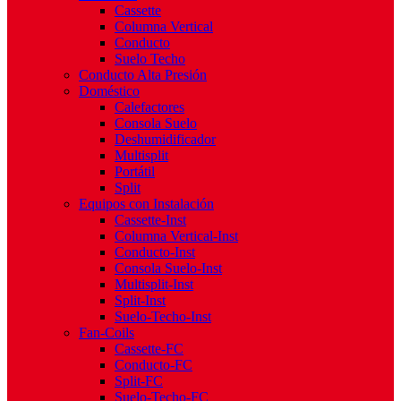
Cassette
Columna Vertical
Conducto
Suelo Techo
Conducto Alta Presión
Doméstico
Calefactores
Consola Suelo
Deshumidificador
Multisplit
Portátil
Split
Equipos con Instalación
Cassette-Inst
Columna Vertical-Inst
Conducto-Inst
Consola Suelo-Inst
Multisplit-Inst
Split-Inst
Suelo-Techo-Inst
Fan-Coils
Cassette-FC
Conducto-FC
Split-FC
Suelo-Techo-FC