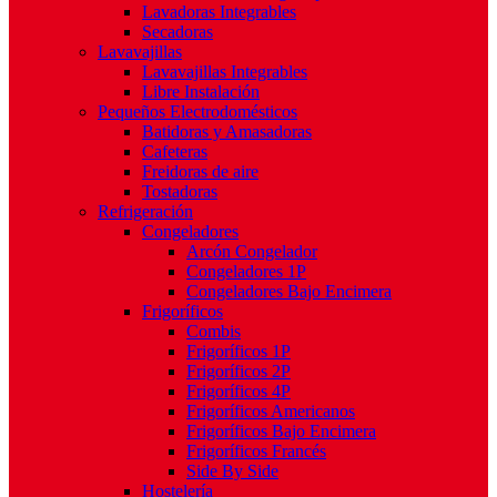
Lavadoras Integrables
Secadoras
Lavavajillas
Lavavajillas Integrables
Libre Instalación
Pequeños Electrodomésticos
Batidoras y Amasadoras
Cafeteras
Freidoras de aire
Tostadoras
Refrigeración
Congeladores
Arcón Congelador
Congeladores 1P
Congeladores Bajo Encimera
Frigoríficos
Combis
Frigoríficos 1P
Frigoríficos 2P
Frigoríficos 4P
Frigoríficos Americanos
Frigoríficos Bajo Encimera
Frigoríficos Francés
Side By Side
Hostelería