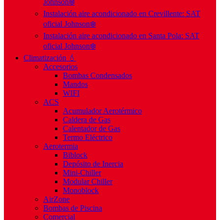
Johnson❄️
Instalación aire acondicionado en Crevillente: SAT
oficial Johnson❄️
Instalación aire acondicionado en Santa Pola: SAT
oficial Johnson❄️
Climatización 💧
Accesorios
Bombas Condensados
Mandos
WIFI
ACS
Acumulador Aerotérmico
Caldera de Gas
Calentador de Gas
Termo Eléctrico
Aerotermia
Biblock
Depósito de Inercia
Mini-Chiller
Modular Chiller
Monoblock
AirZone
Bombas de Piscina
Comercial