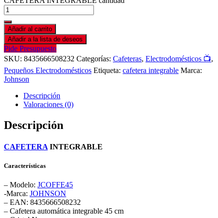
CAFETERA INTEGRABLE cantidad
Añadir al carrito
Añadir a la lista de deseos
Pide Presupuesto
SKU:
8435666508232
Categorías:
Cafeteras
,
Electrodomésticos 📺
,
Pequeños Electrodomésticos
Etiqueta:
cafetera integrable
Marca:
Johnson
Descripción
Valoraciones (0)
Descripción
CAFETERA
INTEGRABLE
Características
– Modelo:
JCOFFE45
-Marca:
JOHNSON
– EAN: 8435666508232
– Cafetera automática integrable 45 cm