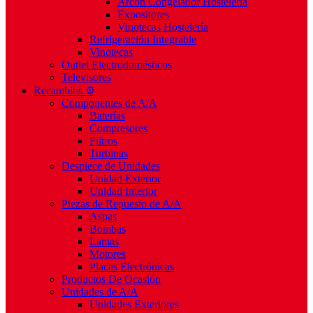
Arcón Congelador Hostelería
Expositores
Vinotecas Hostelería
Refrigeración Integrable
Vinotecas
Outlet Electrodomésticos
Televisores
Recambios ⚙️
Componentes de A/A
Baterías
Compresores
Filtros
Turbinas
Despiece de Unidades
Unidad Exterior
Unidad Interior
Piezas de Repuesto de A/A
Aspas
Bombas
Lamas
Motores
Placas Electrónicas
Productos De Ocasión
Unidades de A/A
Unidades Exteriores