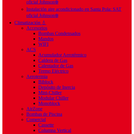
oficial Johnson❄️
Instalación aire acondicionado en Santa Pola: SAT
oficial Johnson❄️
Climatización 💧
Accesorios
Bombas Condensados
Mandos
WIFI
ACS
Acumulador Aerotérmico
Caldera de Gas
Calentador de Gas
Termo Eléctrico
Aerotermia
Biblock
Depósito de Inercia
Mini-Chiller
Modular Chiller
Monoblock
AirZone
Bombas de Piscina
Comercial
Cassette
Columna Vertical