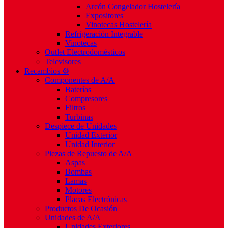
Arcón Congelador Hostelería
Expositores
Vinotecas Hostelería
Refrigeración Integrable
Vinotecas
Outlet Electrodomésticos
Televisores
Recambios ⚙️
Componentes de A/A
Baterías
Compresores
Filtros
Turbinas
Despiece de Unidades
Unidad Exterior
Unidad Interior
Piezas de Repuesto de A/A
Aspas
Bombas
Lamas
Motores
Placas Electrónicas
Productos De Ocasión
Unidades de A/A
Unidades Exteriores