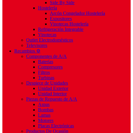
Side By Side
Hostelería
Arcón Congelador Hostelería
Expositores
Vinotecas Hostelería
Refrigeración Integrable
Vinotecas
Outlet Electrodomésticos
Televisores
Recambios ⚙️
Componentes de A/A
Baterías
Compresores
Filtros
Turbinas
Despiece de Unidades
Unidad Exterior
Unidad Interior
Piezas de Repuesto de A/A
Aspas
Bombas
Lamas
Motores
Placas Electrónicas
Productos De Ocasión