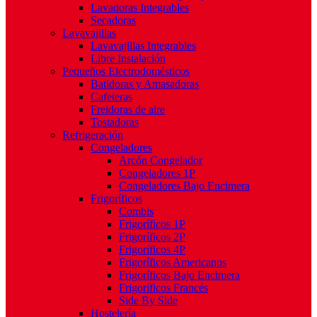
Lavadoras Integrables
Secadoras
Lavavajillas
Lavavajillas Integrables
Libre Instalación
Pequeños Electrodomésticos
Batidoras y Amasadoras
Cafeteras
Freidoras de aire
Tostadoras
Refrigeración
Congeladores
Arcón Congelador
Congeladores 1P
Congeladores Bajo Encimera
Frigoríficos
Combis
Frigoríficos 1P
Frigoríficos 2P
Frigoríficos 4P
Frigoríficos Americanos
Frigoríficos Bajo Encimera
Frigoríficos Francés
Side By Side
Hostelería