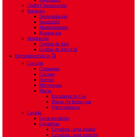
Outlet Climatización
Servicios
Desinstalación
Instalación
Mantenimiento
Reparación
Ventilación
Cortina de Aire
Cortina de Aire-Cal
Electrodomésticos 📺
Cocción
Campanas
Cocinas
Hornos
Microondas
Placas
Encimeras de Gas
Placas De Inducción
Vitrocerámicas
Lavado
Lava-secadoras
Lavadoras
Lavadora carga frontal
Lavadora carga superior