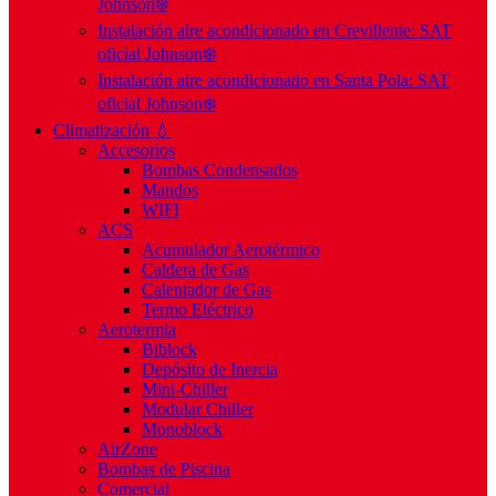
Johnson❄️
Instalación aire acondicionado en Crevillente: SAT
oficial Johnson❄️
Instalación aire acondicionado en Santa Pola: SAT
oficial Johnson❄️
Climatización 💧
Accesorios
Bombas Condensados
Mandos
WIFI
ACS
Acumulador Aerotérmico
Caldera de Gas
Calentador de Gas
Termo Eléctrico
Aerotermia
Biblock
Depósito de Inercia
Mini-Chiller
Modular Chiller
Monoblock
AirZone
Bombas de Piscina
Comercial