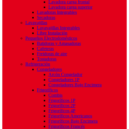
Lavadora carga frontal
Lavadora carga superior
Lavadoras Integrables
Secadoras
Lavavajillas
Lavavajillas Integrables
Libre Instalación
Pequeños Electrodomésticos
Batidoras y Amasadoras
Cafeteras
Freidoras de aire
Tostadoras
Refrigeración
Congeladores
Arcón Congelador
Congeladores 1P
Congeladores Bajo Encimera
Frigoríficos
Combis
Frigoríficos 1P
Frigoríficos 2P
Frigoríficos 4P
Frigoríficos Americanos
Frigoríficos Bajo Encimera
Frigoríficos Francés