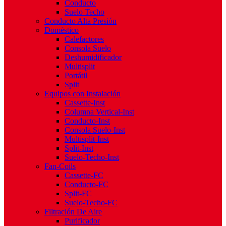
Conducto
Suelo Techo
Conducto Alta Presión
Doméstico
Calefactores
Consola Suelo
Deshumidificador
Multisplit
Portátil
Split
Equipos con Instalación
Cassette-Inst
Columna Vertical-Inst
Conducto-Inst
Consola Suelo-Inst
Multisplit-Inst
Split-Inst
Suelo-Techo-Inst
Fan-Coils
Cassette-FC
Conducto-FC
Split-FC
Suelo-Techo-FC
Filtración De Aire
Purificador