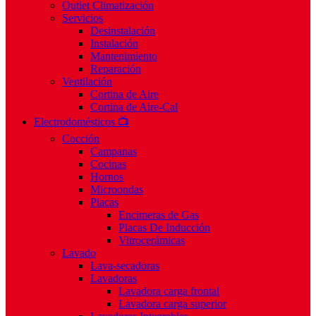
Outlet Climatización
Servicios
Desinstalación
Instalación
Mantenimiento
Reparación
Ventilación
Cortina de Aire
Cortina de Aire-Cal
Electrodomésticos 📺
Cocción
Campanas
Cocinas
Hornos
Microondas
Placas
Encimeras de Gas
Placas De Inducción
Vitrocerámicas
Lavado
Lava-secadoras
Lavadoras
Lavadora carga frontal
Lavadora carga superior