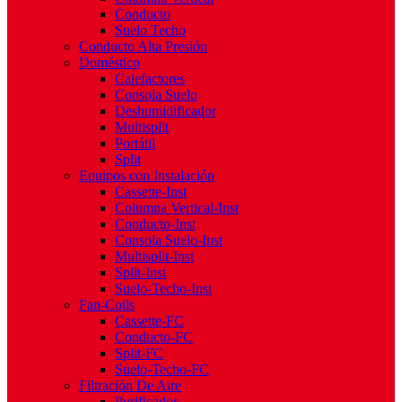
Conducto
Suelo Techo
Conducto Alta Presión
Doméstico
Calefactores
Consola Suelo
Deshumidificador
Multisplit
Portátil
Split
Equipos con Instalación
Cassette-Inst
Columna Vertical-Inst
Conducto-Inst
Consola Suelo-Inst
Multisplit-Inst
Split-Inst
Suelo-Techo-Inst
Fan-Coils
Cassette-FC
Conducto-FC
Split-FC
Suelo-Techo-FC
Filtración De Aire
Purificador