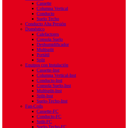
Cassette
Columna Vertical
Conducto
Suelo Techo
Conducto Alta Presión
Doméstico
Calefactores
Consola Suelo
Deshumidificador
Multisplit
Portátil
Split
Equipos con Instalación
Cassette-Inst
Columna Vertical-Inst
Conducto-Inst
Consola Suelo-Inst
Multisplit-Inst
Split-Inst
Suelo-Techo-Inst
Fan-Coils
Cassette-FC
Conducto-FC
Split-FC
Suelo-Techo-FC