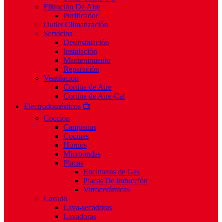
Filtración De Aire
Purificador
Outlet Climatización
Servicios
Desinstalación
Instalación
Mantenimiento
Reparación
Ventilación
Cortina de Aire
Cortina de Aire-Cal
Electrodomésticos 📺
Cocción
Campanas
Cocinas
Hornos
Microondas
Placas
Encimeras de Gas
Placas De Inducción
Vitrocerámicas
Lavado
Lava-secadoras
Lavadoras