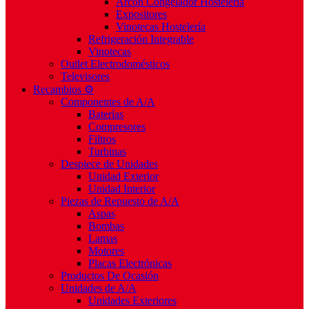
Arcón Congelador Hostelería
Expositores
Vinotecas Hostelería
Refrigeración Integrable
Vinotecas
Outlet Electrodomésticos
Televisores
Recambios ⚙️
Componentes de A/A
Baterías
Compresores
Filtros
Turbinas
Despiece de Unidades
Unidad Exterior
Unidad Interior
Piezas de Repuesto de A/A
Aspas
Bombas
Lamas
Motores
Placas Electrónicas
Productos De Ocasión
Unidades de A/A
Unidades Exteriores