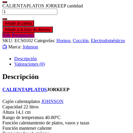
CALIENTAPLATOS JORKEEP cantidad
Añadir al carrito
Añadir a la lista de deseos
Pide Presupuesto
SKU:
ECS0102
Categorías:
Hornos
,
Cocción
,
Electrodomésticos
📺
Marca:
Johnson
Descripción
Valoraciones (0)
Descripción
CALIENTAPLATOS
JORKEEP
Cajón calientaplatos
JOHNSON
Capacidad 22 litros
Altura 14,1 cm
Rango de temperatura 40-80ºC
Función calentamiento de platos, vasos y tazas
Función mantener caliente