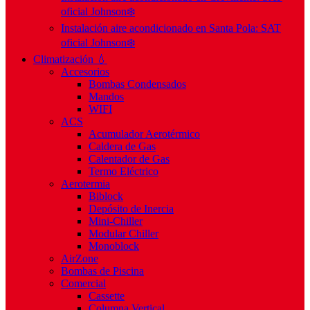
oficial Johnson❄️
Instalación aire acondicionado en Santa Pola: SAT
oficial Johnson❄️
Climatización 💧
Accesorios
Bombas Condensados
Mandos
WIFI
ACS
Acumulador Aerotérmico
Caldera de Gas
Calentador de Gas
Termo Eléctrico
Aerotermia
Biblock
Depósito de Inercia
Mini-Chiller
Modular Chiller
Monoblock
AirZone
Bombas de Piscina
Comercial
Cassette
Columna Vertical