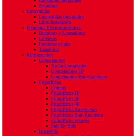
Lavadoras Integrables
Secadoras
Lavavajillas
Lavavajillas Integrables
Libre Instalación
Pequeños Electrodomésticos
Batidoras y Amasadoras
Cafeteras
Freidoras de aire
Tostadoras
Refrigeración
Congeladores
Arcón Congelador
Congeladores 1P
Congeladores Bajo Encimera
Frigoríficos
Combis
Frigoríficos 1P
Frigoríficos 2P
Frigoríficos 4P
Frigoríficos Americanos
Frigoríficos Bajo Encimera
Frigoríficos Francés
Side By Side
Hostelería