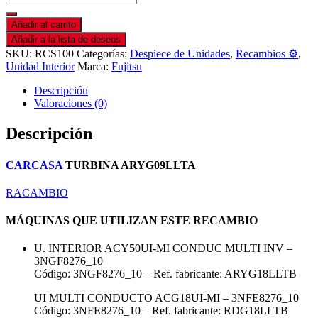
Añadir al carrito
Añadir a la lista de deseos
SKU:
RCS100
Categorías:
Despiece de Unidades
,
Recambios ⚙️
,
Unidad Interior
Marca:
Fujitsu
Descripción
Valoraciones (0)
Descripción
CARCASA
TURBINA ARYG09LLTA
RACAMBIO
MÁQUINAS QUE UTILIZAN ESTE RECAMBIO
U. INTERIOR ACY50UI-MI CONDUC MULTI INV –
3NGF8276_10
Código: 3NGF8276_10 – Ref. fabricante: ARYG18LLTB
UI MULTI CONDUCTO ACG18UI-MI – 3NFE8276_10
Código: 3NFE8276_10 – Ref. fabricante: RDG18LLTB