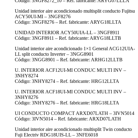
Código: 3NGF8272_10 – Ref. fabricante: ARYG07LLLA
Unidad interior aire acondicionado multisplit conducto Fujitsu
ACY50UI-MI – 3NGF8276
Código: 3NGF8276 – Ref. fabricante: ARYG18LLTA
UNIDAD INTERIOR ACY50UIA-LL – 3NGF8911
Código: 3NGF8911 – Ref. fabricante: ARYG18LLTB
Unidad interior aire acondicionado 1×1 General ACG12UIA-
LL split conducto Inverter – 3NGG8901
Código: 3NGG8901 – Ref. fabricante: ARHG12LLTB
U. INTERIOR ACF12UI-MI CONDUC MULTI INV –
3NHY8274
Código: 3NHY8274 – Ref. fabricante: HRG12LLTA
U. INTERIOR ACF18UI-MI CONDUC MULTI INV –
3NHY8276
Código: 3NHY8276 – Ref. fabricante: HRG18LLTA
UI CONDUCTO COMPACT ARXD07LATH – 3IVN5014
Código: 3IVN5014 – Ref. fabricante: ARXD07LATH
Unidad interior aire acondicionado multisplit Twin conducto
Fuji Electriv RDG18UIS-LL – 3NFE6018