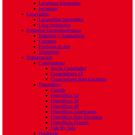
Lavadoras Integrables
Secadoras
Lavavajillas
Lavavajillas Integrables
Libre Instalación
Pequeños Electrodomésticos
Batidoras y Amasadoras
Cafeteras
Freidoras de aire
Tostadoras
Refrigeración
Congeladores
Arcón Congelador
Congeladores 1P
Congeladores Bajo Encimera
Frigoríficos
Combis
Frigoríficos 1P
Frigoríficos 2P
Frigoríficos 4P
Frigoríficos Americanos
Frigoríficos Bajo Encimera
Frigoríficos Francés
Side By Side
Hostelería