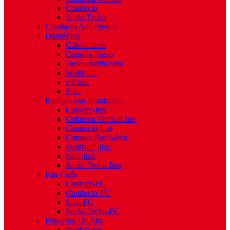
Conducto
Suelo Techo
Conducto Alta Presión
Doméstico
Calefactores
Consola Suelo
Deshumidificador
Multisplit
Portátil
Split
Equipos con Instalación
Cassette-Inst
Columna Vertical-Inst
Conducto-Inst
Consola Suelo-Inst
Multisplit-Inst
Split-Inst
Suelo-Techo-Inst
Fan-Coils
Cassette-FC
Conducto-FC
Split-FC
Suelo-Techo-FC
Filtración De Aire
Purificador