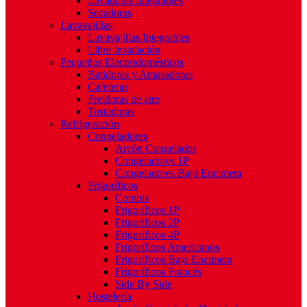
Lavadoras Integrables
Secadoras
Lavavajillas
Lavavajillas Integrables
Libre Instalación
Pequeños Electrodomésticos
Batidoras y Amasadoras
Cafeteras
Freidoras de aire
Tostadoras
Refrigeración
Congeladores
Arcón Congelador
Congeladores 1P
Congeladores Bajo Encimera
Frigoríficos
Combis
Frigoríficos 1P
Frigoríficos 2P
Frigoríficos 4P
Frigoríficos Americanos
Frigoríficos Bajo Encimera
Frigoríficos Francés
Side By Side
Hostelería