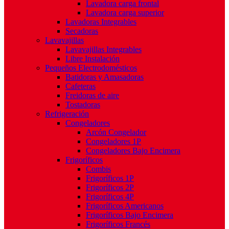
Lavadora carga frontal
Lavadora carga superior
Lavadoras Integrables
Secadoras
Lavavajillas
Lavavajillas Integrables
Libre Instalación
Pequeños Electrodomésticos
Batidoras y Amasadoras
Cafeteras
Freidoras de aire
Tostadoras
Refrigeración
Congeladores
Arcón Congelador
Congeladores 1P
Congeladores Bajo Encimera
Frigoríficos
Combis
Frigoríficos 1P
Frigoríficos 2P
Frigoríficos 4P
Frigoríficos Americanos
Frigoríficos Bajo Encimera
Frigoríficos Francés