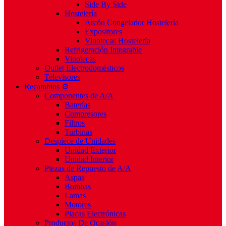
Side By Side
Hostelería
Arcón Congelador Hostelería
Expositores
Vinotecas Hostelería
Refrigeración Integrable
Vinotecas
Outlet Electrodomésticos
Televisores
Recambios ⚙️
Componentes de A/A
Baterías
Compresores
Filtros
Turbinas
Despiece de Unidades
Unidad Exterior
Unidad Interior
Piezas de Repuesto de A/A
Aspas
Bombas
Lamas
Motores
Placas Electrónicas
Productos De Ocasión