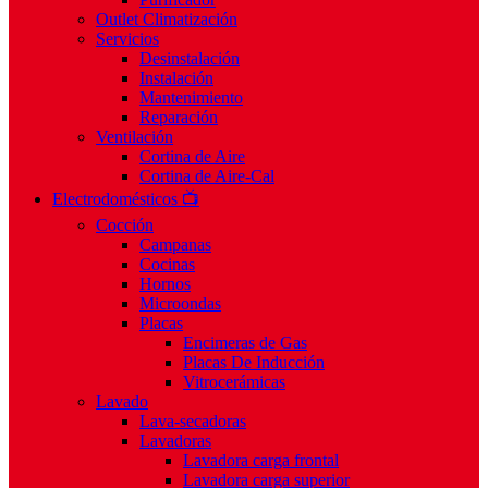
Outlet Climatización
Servicios
Desinstalación
Instalación
Mantenimiento
Reparación
Ventilación
Cortina de Aire
Cortina de Aire-Cal
Electrodomésticos 📺
Cocción
Campanas
Cocinas
Hornos
Microondas
Placas
Encimeras de Gas
Placas De Inducción
Vitrocerámicas
Lavado
Lava-secadoras
Lavadoras
Lavadora carga frontal
Lavadora carga superior