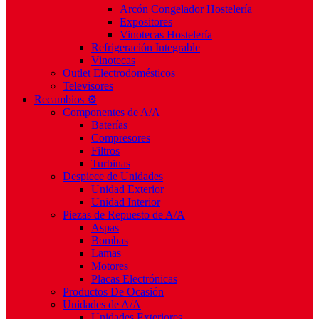
Arcón Congelador Hostelería
Expositores
Vinotecas Hostelería
Refrigeración Integrable
Vinotecas
Outlet Electrodomésticos
Televisores
Recambios ⚙️
Componentes de A/A
Baterías
Compresores
Filtros
Turbinas
Despiece de Unidades
Unidad Exterior
Unidad Interior
Piezas de Repuesto de A/A
Aspas
Bombas
Lamas
Motores
Placas Electrónicas
Productos De Ocasión
Unidades de A/A
Unidades Exteriores