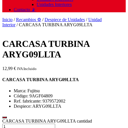
Unidades Interiores
Contacto 📡
Inicio
/
Recambios ⚙️
/
Despiece de Unidades
/
Unidad
Interior
/ CARCASA TURBINA ARYG09LLTA
CARCASA TURBINA
ARYG09LLTA
12,99
€
IVA Incluido
CARCASA TURBINA ARYG09LLTA
Marca: Fujitsu
Código: 9AGF04809
Ref. fabricante: 9379572002
Despiece: ARYG09LLTA
CARCASA TURBINA ARYG09LLTA cantidad