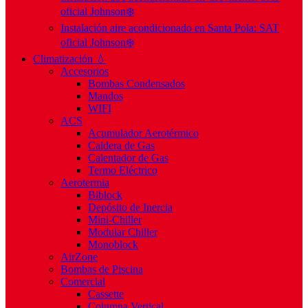
oficial Johnson❄️
Instalación aire acondicionado en Santa Pola: SAT
oficial Johnson❄️
Climatización 💧
Accesorios
Bombas Condensados
Mandos
WIFI
ACS
Acumulador Aerotérmico
Caldera de Gas
Calentador de Gas
Termo Eléctrico
Aerotermia
Biblock
Depósito de Inercia
Mini-Chiller
Modular Chiller
Monoblock
AirZone
Bombas de Piscina
Comercial
Cassette
Columna Vertical