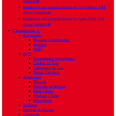
Johnson❄️
Instalación aire acondicionado en Crevillente: SAT
oficial Johnson❄️
Instalación aire acondicionado en Santa Pola: SAT
oficial Johnson❄️
Climatización 💧
Accesorios
Bombas Condensados
Mandos
WIFI
ACS
Acumulador Aerotérmico
Caldera de Gas
Calentador de Gas
Termo Eléctrico
Aerotermia
Biblock
Depósito de Inercia
Mini-Chiller
Modular Chiller
Monoblock
AirZone
Bombas de Piscina
Comercial