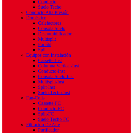
Conducto
Suelo Techo
Conducto Alta Presión
Doméstico
Calefactores
Consola Suelo
Deshumidificador
Multisplit
Portátil
Split
Equipos con Instalación
Cassette-Inst
Columna Vertical-Inst
Conducto-Inst
Consola Suelo-Inst
Multisplit-Inst
Split-Inst
Suelo-Techo-Inst
Fan-Coils
Cassette-FC
Conducto-FC
Split-FC
Suelo-Techo-FC
Filtración De Aire
Purificador