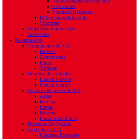
Arcón Congelador Hostelería
Expositores
Vinotecas Hostelería
Refrigeración Integrable
Vinotecas
Outlet Electrodomésticos
Televisores
Recambios ⚙️
Componentes de A/A
Baterías
Compresores
Filtros
Turbinas
Despiece de Unidades
Unidad Exterior
Unidad Interior
Piezas de Repuesto de A/A
Aspas
Bombas
Lamas
Motores
Placas Electrónicas
Productos De Ocasión
Unidades de A/A
Unidades Exteriores