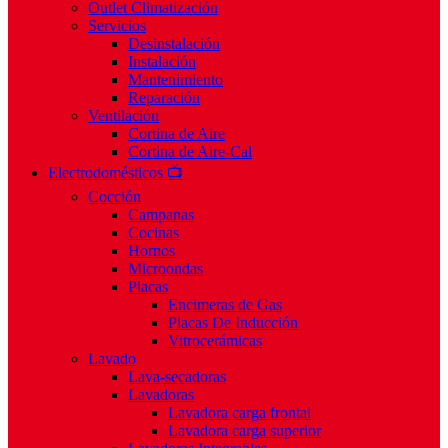
Outlet Climatización
Servicios
Desinstalación
Instalación
Mantenimiento
Reparación
Ventilación
Cortina de Aire
Cortina de Aire-Cal
Electrodomésticos 📺
Cocción
Campanas
Cocinas
Hornos
Microondas
Placas
Encimeras de Gas
Placas De Inducción
Vitrocerámicas
Lavado
Lava-secadoras
Lavadoras
Lavadora carga frontal
Lavadora carga superior