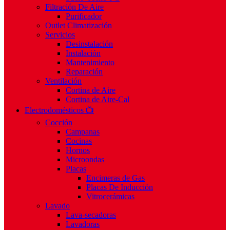
Filtración De Aire
Purificador
Outlet Climatización
Servicios
Desinstalación
Instalación
Mantenimiento
Reparación
Ventilación
Cortina de Aire
Cortina de Aire-Cal
Electrodomésticos 📺
Cocción
Campanas
Cocinas
Hornos
Microondas
Placas
Encimeras de Gas
Placas De Inducción
Vitrocerámicas
Lavado
Lava-secadoras
Lavadoras