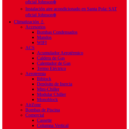
oficial Johnson❄️
Instalación aire acondicionado en Santa Pola: SAT
oficial Johnson❄️
Climatización 💧
Accesorios
Bombas Condensados
Mandos
WIFI
ACS
Acumulador Aerotérmico
Caldera de Gas
Calentador de Gas
Termo Eléctrico
Aerotermia
Biblock
Depósito de Inercia
Mini-Chiller
Modular Chiller
Monoblock
AirZone
Bombas de Piscina
Comercial
Cassette
Columna Vertical