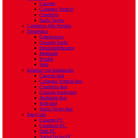
Cassette
Columna Vertical
Conducto
Suelo Techo
Conducto Alta Presión
Doméstico
Calefactores
Consola Suelo
Deshumidificador
Multisplit
Portátil
Split
Equipos con Instalación
Cassette-Inst
Columna Vertical-Inst
Conducto-Inst
Consola Suelo-Inst
Multisplit-Inst
Split-Inst
Suelo-Techo-Inst
Fan-Coils
Cassette-FC
Conducto-FC
Split-FC
Suelo-Techo-FC