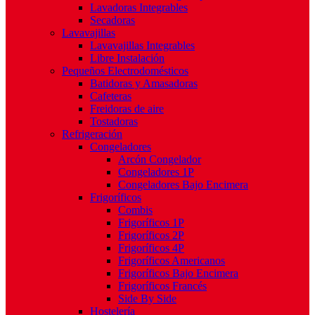
Lavadoras Integrables
Secadoras
Lavavajillas
Lavavajillas Integrables
Libre Instalación
Pequeños Electrodomésticos
Batidoras y Amasadoras
Cafeteras
Freidoras de aire
Tostadoras
Refrigeración
Congeladores
Arcón Congelador
Congeladores 1P
Congeladores Bajo Encimera
Frigoríficos
Combis
Frigoríficos 1P
Frigoríficos 2P
Frigoríficos 4P
Frigoríficos Americanos
Frigoríficos Bajo Encimera
Frigoríficos Francés
Side By Side
Hostelería