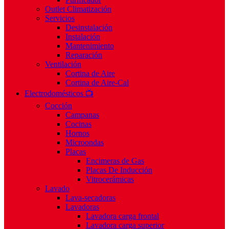
Outlet Climatización
Servicios
Desinstalación
Instalación
Mantenimiento
Reparación
Ventilación
Cortina de Aire
Cortina de Aire-Cal
Electrodomésticos 📺
Cocción
Campanas
Cocinas
Hornos
Microondas
Placas
Encimeras de Gas
Placas De Inducción
Vitrocerámicas
Lavado
Lava-secadoras
Lavadoras
Lavadora carga frontal
Lavadora carga superior