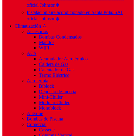
oficial Johnson❄️
Instalación aire acondicionado en Santa Pola: SAT
oficial Johnson❄️
Climatización 💧
Accesorios
Bombas Condensados
Mandos
WIFI
ACS
Acumulador Aerotérmico
Caldera de Gas
Calentador de Gas
Termo Eléctrico
Aerotermia
Biblock
Depósito de Inercia
Mini-Chiller
Modular Chiller
Monoblock
AirZone
Bombas de Piscina
Comercial
Cassette
Columna Vertical