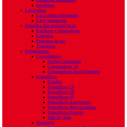
Lavadoras Integrables
Secadoras
Lavavajillas
Lavavajillas Integrables
Libre Instalación
Pequeños Electrodomésticos
Batidoras y Amasadoras
Cafeteras
Freidoras de aire
Tostadoras
Refrigeración
Congeladores
Arcón Congelador
Congeladores 1P
Congeladores Bajo Encimera
Frigoríficos
Combis
Frigoríficos 1P
Frigoríficos 2P
Frigoríficos 4P
Frigoríficos Americanos
Frigoríficos Bajo Encimera
Frigoríficos Francés
Side By Side
Hostelería