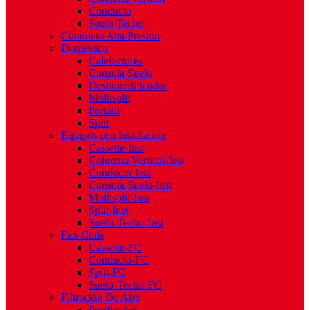
Conducto
Suelo Techo
Conducto Alta Presión
Doméstico
Calefactores
Consola Suelo
Deshumidificador
Multisplit
Portátil
Split
Equipos con Instalación
Cassette-Inst
Columna Vertical-Inst
Conducto-Inst
Consola Suelo-Inst
Multisplit-Inst
Split-Inst
Suelo-Techo-Inst
Fan-Coils
Cassette-FC
Conducto-FC
Split-FC
Suelo-Techo-FC
Filtración De Aire
Purificador