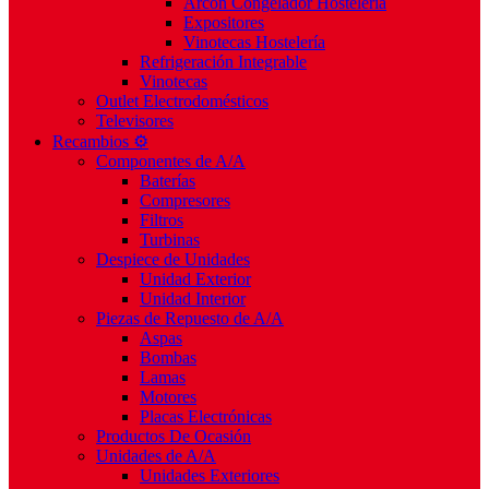
Arcón Congelador Hostelería
Expositores
Vinotecas Hostelería
Refrigeración Integrable
Vinotecas
Outlet Electrodomésticos
Televisores
Recambios ⚙️
Componentes de A/A
Baterías
Compresores
Filtros
Turbinas
Despiece de Unidades
Unidad Exterior
Unidad Interior
Piezas de Repuesto de A/A
Aspas
Bombas
Lamas
Motores
Placas Electrónicas
Productos De Ocasión
Unidades de A/A
Unidades Exteriores