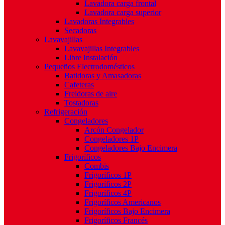
Lavadora carga frontal
Lavadora carga superior
Lavadoras Integrables
Secadoras
Lavavajillas
Lavavajillas Integrables
Libre Instalación
Pequeños Electrodomésticos
Batidoras y Amasadoras
Cafeteras
Freidoras de aire
Tostadoras
Refrigeración
Congeladores
Arcón Congelador
Congeladores 1P
Congeladores Bajo Encimera
Frigoríficos
Combis
Frigoríficos 1P
Frigoríficos 2P
Frigoríficos 4P
Frigoríficos Americanos
Frigoríficos Bajo Encimera
Frigoríficos Francés