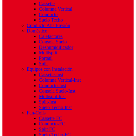
Cassette
Columna Vertical
Conducto
Suelo Techo
Conducto Alta Presión
Doméstico
Calefactores
Consola Suelo
Deshumidificador
Multisplit
Portátil
Split
Equipos con Instalación
Cassette-Inst
Columna Vertical-Inst
Conducto-Inst
Consola Suelo-Inst
Multisplit-Inst
Split-Inst
Suelo-Techo-Inst
Fan-Coils
Cassette-FC
Conducto-FC
Split-FC
Suelo-Techo-FC