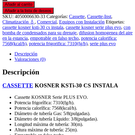
Añadir al carrito
Añadir a la lista de deseos
SKU:
4050006630-33
Categorías:
Cassette
,
Cassette-Inst
,
Climatización 💧
,
Comercial
,
Equipos con Instalación
Etiquetas:
cassette kosner ksti-30 cs instala
,
cassette kosner serie plus evo
,
con
bomba de condensados para su drenaje
,
difusion homogenea del aire
en la estancia
,
empotrable en falso techo
,
potencia calorifica:
7568(kcal/h)
,
potencia frigorifica: 7310(fg/h)
,
serie plus evo
Descripción
Valoraciones (0)
Descripción
CASSETTE
KOSNER KSTi-30 CS INSTALA
Cassette KOSNER Serie PLUS EVO.
Potencia frigorífica: 7310(fg/h).
Potencia calorífica: 7568(kcal/h).
Diámetro de tubería Gas: 5/8(pulgadas).
Diámetro de tubería Líquido: 3/8(pulgadas).
Longitud máxima de tubería: 30(m).
Altura máxima de tubería: 25(m).