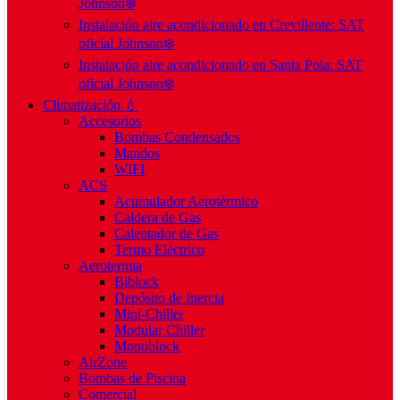
Johnson❄️
Instalación aire acondicionado en Crevillente: SAT
oficial Johnson❄️
Instalación aire acondicionado en Santa Pola: SAT
oficial Johnson❄️
Climatización 💧
Accesorios
Bombas Condensados
Mandos
WIFI
ACS
Acumulador Aerotérmico
Caldera de Gas
Calentador de Gas
Termo Eléctrico
Aerotermia
Biblock
Depósito de Inercia
Mini-Chiller
Modular Chiller
Monoblock
AirZone
Bombas de Piscina
Comercial