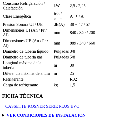
Consumo Refrigeración /
kW
2,5 / 2,25
Calefacción
frío /
Clase Energética
A++ / A+
calor
Presión Sonora UI / UE
dB(A)
38 ~ 47 / 57
Dimensiones UI (An / Pr /
mm
840 / 840 / 200
Al)
Dimensiones UE (An / Pr /
mm
889 / 340 / 660
Al)
Diametro de tuberia líquido
Pulgadas
3/8
Diametro de tuberia gas
Pulgadas
5/8
Longitud máxima de la
m
30
tubería
Diferencia máxima de altura
m
25
Refrigerante
R32
Carga de refrigerante
kg
1,5
FICHA TÉCNICA
– CASSETTE KOSNER SERIE PLUS EVO
.
VER CONDICIONES DE INSTALACIÓN