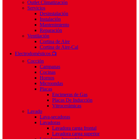
Outlet Climatización
Servicios
Desinstalación
Instalación
Mantenimiento
Reparación
Ventilación
Cortina de Aire
Cortina de Aire-Cal
Electrodomésticos 📺
Cocción
Campanas
Cocinas
Hornos
Microondas
Placas
Encimeras de Gas
Placas De Inducción
Vitrocerámicas
Lavado
Lava-secadoras
Lavadoras
Lavadora carga frontal
Lavadora carga superior