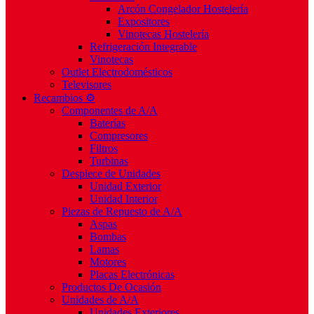
Arcón Congelador Hostelería
Expositores
Vinotecas Hostelería
Refrigeración Integrable
Vinotecas
Outlet Electrodomésticos
Televisores
Recambios ⚙️
Componentes de A/A
Baterías
Compresores
Filtros
Turbinas
Despiece de Unidades
Unidad Exterior
Unidad Interior
Piezas de Repuesto de A/A
Aspas
Bombas
Lamas
Motores
Placas Electrónicas
Productos De Ocasión
Unidades de A/A
Unidades Exteriores