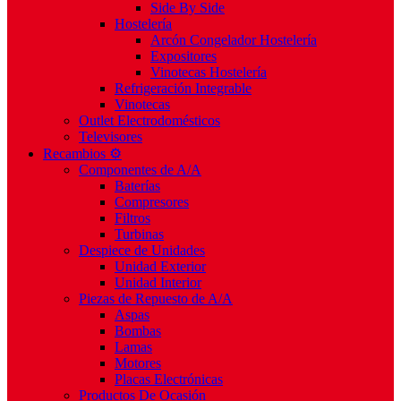
Side By Side
Hostelería
Arcón Congelador Hostelería
Expositores
Vinotecas Hostelería
Refrigeración Integrable
Vinotecas
Outlet Electrodomésticos
Televisores
Recambios ⚙️
Componentes de A/A
Baterías
Compresores
Filtros
Turbinas
Despiece de Unidades
Unidad Exterior
Unidad Interior
Piezas de Repuesto de A/A
Aspas
Bombas
Lamas
Motores
Placas Electrónicas
Productos De Ocasión