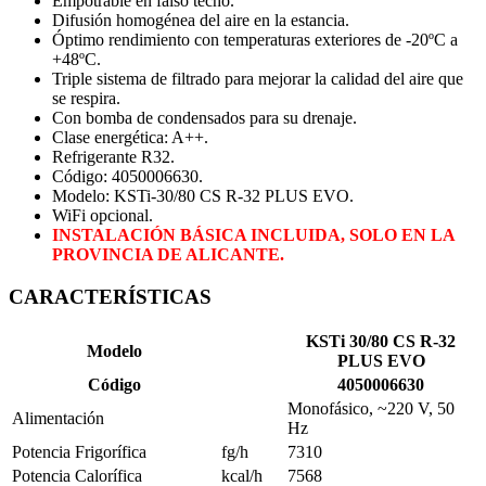
Empotrable en falso techo.
Difusión homogénea del aire en la estancia.
Óptimo rendimiento con temperaturas exteriores de -20ºC a
+48ºC.
Triple sistema de filtrado para mejorar la calidad del aire que
se respira.
Con bomba de condensados para su drenaje.
Clase energética: A++.
Refrigerante R32.
Código: 4050006630.
Modelo: KSTi-30/80 CS R-32 PLUS EVO.
WiFi opcional.
INSTALACIÓN BÁSICA INCLUIDA, SOLO EN LA
PROVINCIA DE ALICANTE.
CARACTERÍSTICAS
KSTi 30/80 CS R-32
Modelo
PLUS EVO
Código
4050006630
Monofásico, ~220 V, 50
Alimentación
Hz
Potencia Frigorífica
fg/h
7310
Potencia Calorífica
kcal/h
7568