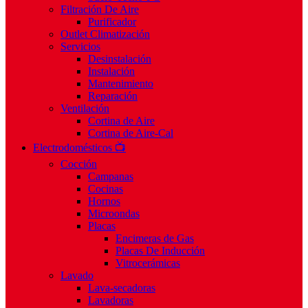
Filtración De Aire
Purificador
Outlet Climatización
Servicios
Desinstalación
Instalación
Mantenimiento
Reparación
Ventilación
Cortina de Aire
Cortina de Aire-Cal
Electrodomésticos 📺
Cocción
Campanas
Cocinas
Hornos
Microondas
Placas
Encimeras de Gas
Placas De Inducción
Vitrocerámicas
Lavado
Lava-secadoras
Lavadoras