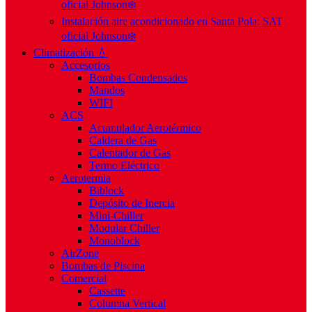
oficial Johnson❄️
Instalación aire acondicionado en Santa Pola: SAT
oficial Johnson❄️
Climatización 💧
Accesorios
Bombas Condensados
Mandos
WIFI
ACS
Acumulador Aerotérmico
Caldera de Gas
Calentador de Gas
Termo Eléctrico
Aerotermia
Biblock
Depósito de Inercia
Mini-Chiller
Modular Chiller
Monoblock
AirZone
Bombas de Piscina
Comercial
Cassette
Columna Vertical