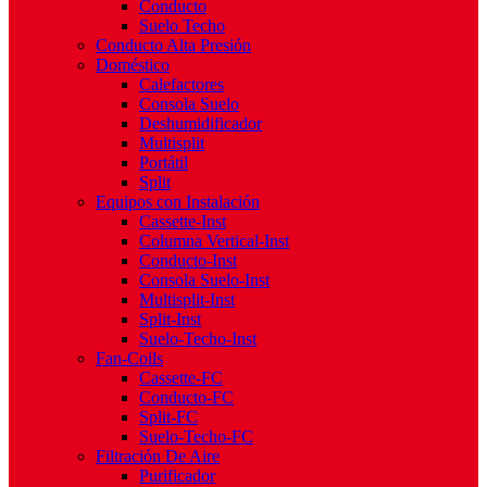
Conducto
Suelo Techo
Conducto Alta Presión
Doméstico
Calefactores
Consola Suelo
Deshumidificador
Multisplit
Portátil
Split
Equipos con Instalación
Cassette-Inst
Columna Vertical-Inst
Conducto-Inst
Consola Suelo-Inst
Multisplit-Inst
Split-Inst
Suelo-Techo-Inst
Fan-Coils
Cassette-FC
Conducto-FC
Split-FC
Suelo-Techo-FC
Filtración De Aire
Purificador