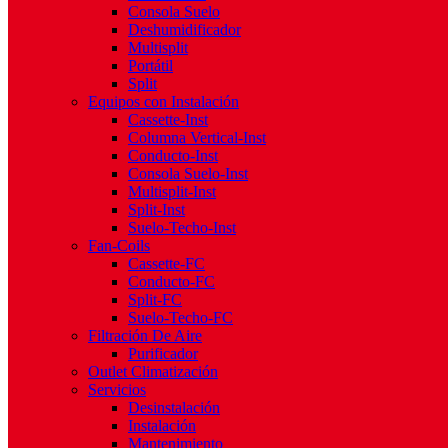
Consola Suelo
Deshumidificador
Multisplit
Portátil
Split
Equipos con Instalación
Cassette-Inst
Columna Vertical-Inst
Conducto-Inst
Consola Suelo-Inst
Multisplit-Inst
Split-Inst
Suelo-Techo-Inst
Fan-Coils
Cassette-FC
Conducto-FC
Split-FC
Suelo-Techo-FC
Filtración De Aire
Purificador
Outlet Climatización
Servicios
Desinstalación
Instalación
Mantenimiento