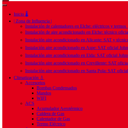
Inicio 🌡️
| Zona de Influencia |
Instalación de calentadores en Elche: eléctricos y termos
Instalación de aire acondicionado en Elche: técnico ofici
Instalación aire acondicionado en Alicante: SAT y técnico
Instalación aire acondicionado en Aspe: SAT oficial Joh
Instalación aire acondicionado en Elda: SAT oficial John
Instalación aire acondicionado en Crevillente: SAT ofici
Instalación aire acondicionado en Santa Pola: SAT oficia
Climatización 💧
Accesorios
Bombas Condensados
Mandos
WIFI
ACS
Acumulador Aerotérmico
Caldera de Gas
Calentador de Gas
Termo Eléctrico