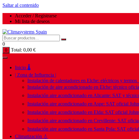
Saltar al contenido
Acceder / Registrarse
Mi lista de deseos
0
Total:
0,00
€
0
Inicio 🌡️
| Zona de Influencia |
Instalación de calentadores en Elche: eléctricos y termos
Instalación de aire acondicionado en Elche: técnico ofici
Instalación aire acondicionado en Alicante: SAT y técnico
Instalación aire acondicionado en Aspe: SAT oficial Joh
Instalación aire acondicionado en Elda: SAT oficial John
Instalación aire acondicionado en Crevillente: SAT ofici
Instalación aire acondicionado en Santa Pola: SAT oficia
Climatización 💧