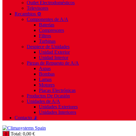
Outlet Electrodomésticos
Televisores
Recambios ⚙️
Componentes de A/A
Baterías
Compresores
Filtros
Turbinas
Despiece de Unidades
Unidad Exterior
Unidad Interior
Piezas de Repuesto de A/A
Aspas
Bombas
Lamas
Motores
Placas Electrónicas
Productos De Ocasión
Unidades de A/A
Unidades Exteriores
Unidades Interiores
Contacto 📡
Total:
0,00
€
0