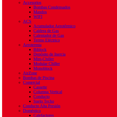
Accesorios
Bombas Condensados
Mandos
WIFI
ACS
Acumulador Aerotérmico
Caldera de Gas
Calentador de Gas
Termo Eléctrico
Aerotermia
Biblock
Depósito de Inercia
Mini-Chiller
Modular Chiller
Monoblock
AirZone
Bombas de Piscina
Comercial
Cassette
Columna Vertical
Conducto
Suelo Techo
Conducto Alta Presión
Doméstico
Calefactores