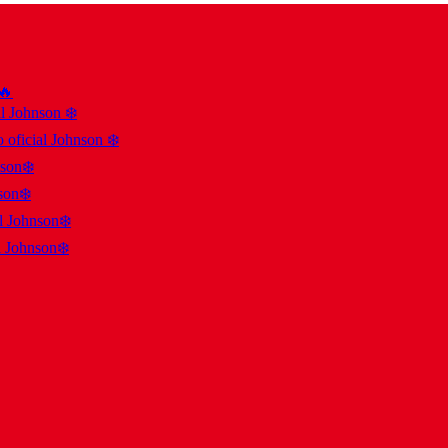
 🔥
al Johnson ❄️
 oficial Johnson ❄️
nson❄️
son❄️
al Johnson❄️
l Johnson❄️