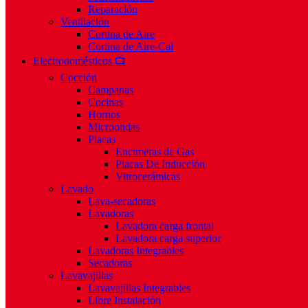
Reparación
Ventilación
Cortina de Aire
Cortina de Aire-Cal
Electrodomésticos 📺
Cocción
Campanas
Cocinas
Hornos
Microondas
Placas
Encimeras de Gas
Placas De Inducción
Vitrocerámicas
Lavado
Lava-secadoras
Lavadoras
Lavadora carga frontal
Lavadora carga superior
Lavadoras Integrables
Secadoras
Lavavajillas
Lavavajillas Integrables
Libre Instalación