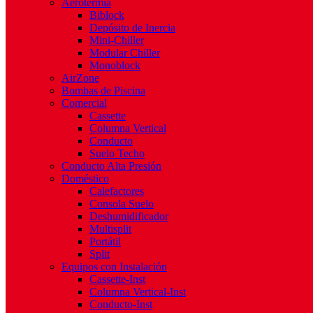
Aerotermia
Biblock
Depósito de Inercia
Mini-Chiller
Modular Chiller
Monoblock
AirZone
Bombas de Piscina
Comercial
Cassette
Columna Vertical
Conducto
Suelo Techo
Conducto Alta Presión
Doméstico
Calefactores
Consola Suelo
Deshumidificador
Multisplit
Portátil
Split
Equipos con Instalación
Cassette-Inst
Columna Vertical-Inst
Conducto-Inst