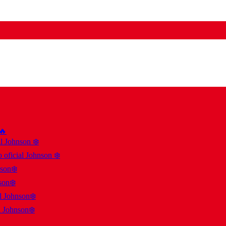
 🔥
al Johnson ❄️
 oficial Johnson ❄️
nson❄️
son❄️
al Johnson❄️
l Johnson❄️