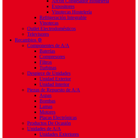
Arcón Congelador Hostelería
Expositores
Vinotecas Hostelería
Refrigeración Integrable
Vinotecas
Outlet Electrodomésticos
Televisores
Recambios ⚙️
Componentes de A/A
Baterías
Compresores
Filtros
Turbinas
Despiece de Unidades
Unidad Exterior
Unidad Interior
Piezas de Repuesto de A/A
Aspas
Bombas
Lamas
Motores
Placas Electrónicas
Productos De Ocasión
Unidades de A/A
Unidades Exteriores