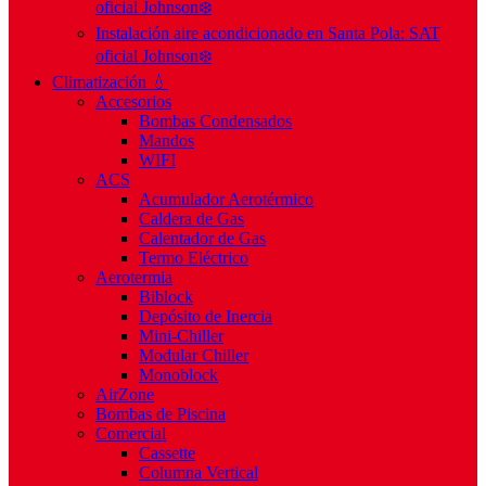
oficial Johnson❄️
Instalación aire acondicionado en Santa Pola: SAT
oficial Johnson❄️
Climatización 💧
Accesorios
Bombas Condensados
Mandos
WIFI
ACS
Acumulador Aerotérmico
Caldera de Gas
Calentador de Gas
Termo Eléctrico
Aerotermia
Biblock
Depósito de Inercia
Mini-Chiller
Modular Chiller
Monoblock
AirZone
Bombas de Piscina
Comercial
Cassette
Columna Vertical