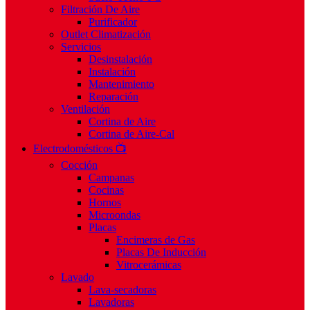
Filtración De Aire
Purificador
Outlet Climatización
Servicios
Desinstalación
Instalación
Mantenimiento
Reparación
Ventilación
Cortina de Aire
Cortina de Aire-Cal
Electrodomésticos 📺
Cocción
Campanas
Cocinas
Hornos
Microondas
Placas
Encimeras de Gas
Placas De Inducción
Vitrocerámicas
Lavado
Lava-secadoras
Lavadoras