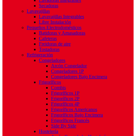
Lavadoras Integrables
Secadoras
Lavavajillas
Lavavajillas Integrables
Libre Instalación
Pequeños Electrodomésticos
Batidoras y Amasadoras
Cafeteras
Freidoras de aire
Tostadoras
Refrigeración
Congeladores
Arcón Congelador
Congeladores 1P
Congeladores Bajo Encimera
Frigoríficos
Combis
Frigoríficos 1P
Frigoríficos 2P
Frigoríficos 4P
Frigoríficos Americanos
Frigoríficos Bajo Encimera
Frigoríficos Francés
Side By Side
Hostelería