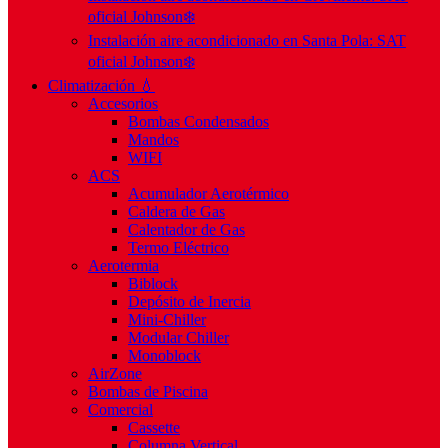
oficial Johnson❄️
Instalación aire acondicionado en Santa Pola: SAT
oficial Johnson❄️
Climatización 💧
Accesorios
Bombas Condensados
Mandos
WIFI
ACS
Acumulador Aerotérmico
Caldera de Gas
Calentador de Gas
Termo Eléctrico
Aerotermia
Biblock
Depósito de Inercia
Mini-Chiller
Modular Chiller
Monoblock
AirZone
Bombas de Piscina
Comercial
Cassette
Columna Vertical