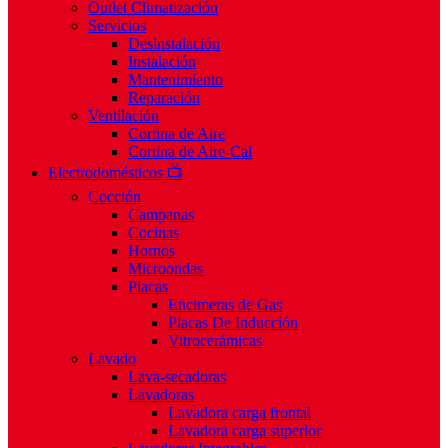
Outlet Climatización
Servicios
Desinstalación
Instalación
Mantenimiento
Reparación
Ventilación
Cortina de Aire
Cortina de Aire-Cal
Electrodomésticos 📺
Cocción
Campanas
Cocinas
Hornos
Microondas
Placas
Encimeras de Gas
Placas De Inducción
Vitrocerámicas
Lavado
Lava-secadoras
Lavadoras
Lavadora carga frontal
Lavadora carga superior