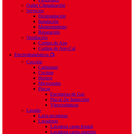
Outlet Climatización
Servicios
Desinstalación
Instalación
Mantenimiento
Reparación
Ventilación
Cortina de Aire
Cortina de Aire-Cal
Electrodomésticos 📺
Cocción
Campanas
Cocinas
Hornos
Microondas
Placas
Encimeras de Gas
Placas De Inducción
Vitrocerámicas
Lavado
Lava-secadoras
Lavadoras
Lavadora carga frontal
Lavadora carga superior