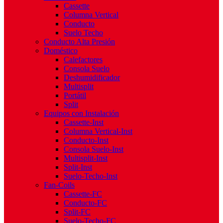
Cassette
Columna Vertical
Conducto
Suelo Techo
Conducto Alta Presión
Doméstico
Calefactores
Consola Suelo
Deshumidificador
Multisplit
Portátil
Split
Equipos con Instalación
Cassette-Inst
Columna Vertical-Inst
Conducto-Inst
Consola Suelo-Inst
Multisplit-Inst
Split-Inst
Suelo-Techo-Inst
Fan-Coils
Cassette-FC
Conducto-FC
Split-FC
Suelo-Techo-FC