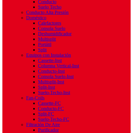
Conducto
Suelo Techo
Conducto Alta Presión
Doméstico
Calefactores
Consola Suelo
Deshumidificador
Multisplit
Portátil
Split
Equipos con Instalación
Cassette-Inst
Columna Vertical-Inst
Conducto-Inst
Consola Suelo-Inst
Multisplit-Inst
Split-Inst
Suelo-Techo-Inst
Fan-Coils
Cassette-FC
Conducto-FC
Split-FC
Suelo-Techo-FC
Filtración De Aire
Purificador