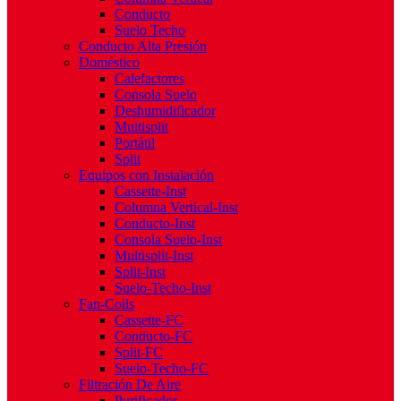
Conducto
Suelo Techo
Conducto Alta Presión
Doméstico
Calefactores
Consola Suelo
Deshumidificador
Multisplit
Portátil
Split
Equipos con Instalación
Cassette-Inst
Columna Vertical-Inst
Conducto-Inst
Consola Suelo-Inst
Multisplit-Inst
Split-Inst
Suelo-Techo-Inst
Fan-Coils
Cassette-FC
Conducto-FC
Split-FC
Suelo-Techo-FC
Filtración De Aire
Purificador