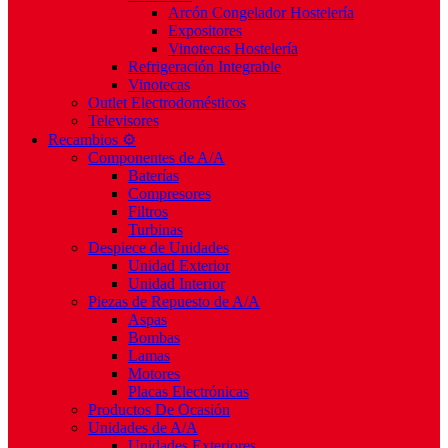
Arcón Congelador Hostelería
Expositores
Vinotecas Hostelería
Refrigeración Integrable
Vinotecas
Outlet Electrodomésticos
Televisores
Recambios ⚙️
Componentes de A/A
Baterías
Compresores
Filtros
Turbinas
Despiece de Unidades
Unidad Exterior
Unidad Interior
Piezas de Repuesto de A/A
Aspas
Bombas
Lamas
Motores
Placas Electrónicas
Productos De Ocasión
Unidades de A/A
Unidades Exteriores