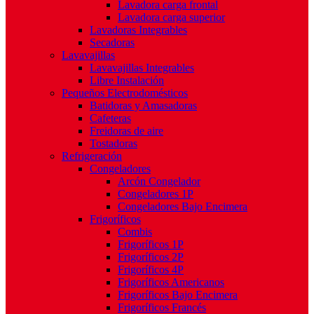
Lavadora carga frontal
Lavadora carga superior
Lavadoras Integrables
Secadoras
Lavavajillas
Lavavajillas Integrables
Libre Instalación
Pequeños Electrodomésticos
Batidoras y Amasadoras
Cafeteras
Freidoras de aire
Tostadoras
Refrigeración
Congeladores
Arcón Congelador
Congeladores 1P
Congeladores Bajo Encimera
Frigoríficos
Combis
Frigoríficos 1P
Frigoríficos 2P
Frigoríficos 4P
Frigoríficos Americanos
Frigoríficos Bajo Encimera
Frigoríficos Francés