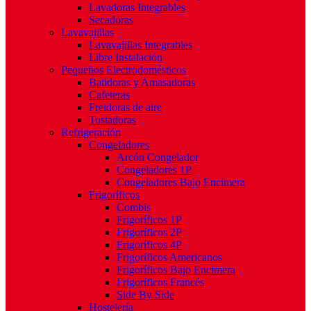
Lavadoras Integrables
Secadoras
Lavavajillas
Lavavajillas Integrables
Libre Instalación
Pequeños Electrodomésticos
Batidoras y Amasadoras
Cafeteras
Freidoras de aire
Tostadoras
Refrigeración
Congeladores
Arcón Congelador
Congeladores 1P
Congeladores Bajo Encimera
Frigoríficos
Combis
Frigoríficos 1P
Frigoríficos 2P
Frigoríficos 4P
Frigoríficos Americanos
Frigoríficos Bajo Encimera
Frigoríficos Francés
Side By Side
Hostelería