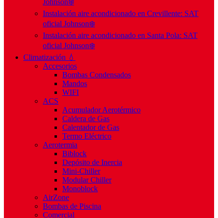
Johnson❄️
Instalación aire acondicionado en Crevillente: SAT
oficial Johnson❄️
Instalación aire acondicionado en Santa Pola: SAT
oficial Johnson❄️
Climatización 💧
Accesorios
Bombas Condensados
Mandos
WIFI
ACS
Acumulador Aerotérmico
Caldera de Gas
Calentador de Gas
Termo Eléctrico
Aerotermia
Biblock
Depósito de Inercia
Mini-Chiller
Modular Chiller
Monoblock
AirZone
Bombas de Piscina
Comercial