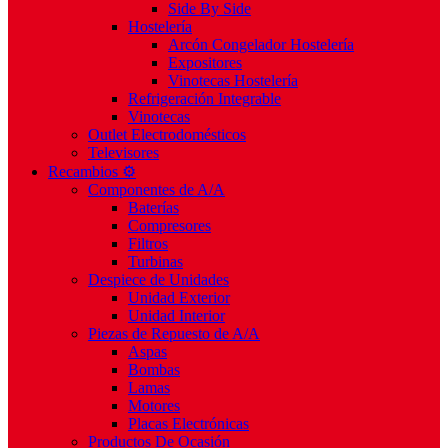
Side By Side
Hostelería
Arcón Congelador Hostelería
Expositores
Vinotecas Hostelería
Refrigeración Integrable
Vinotecas
Outlet Electrodomésticos
Televisores
Recambios ⚙️
Componentes de A/A
Baterías
Compresores
Filtros
Turbinas
Despiece de Unidades
Unidad Exterior
Unidad Interior
Piezas de Repuesto de A/A
Aspas
Bombas
Lamas
Motores
Placas Electrónicas
Productos De Ocasión