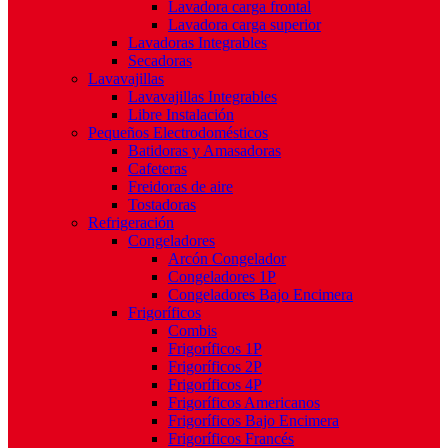
Lavadora carga frontal
Lavadora carga superior
Lavadoras Integrables
Secadoras
Lavavajillas
Lavavajillas Integrables
Libre Instalación
Pequeños Electrodomésticos
Batidoras y Amasadoras
Cafeteras
Freidoras de aire
Tostadoras
Refrigeración
Congeladores
Arcón Congelador
Congeladores 1P
Congeladores Bajo Encimera
Frigoríficos
Combis
Frigoríficos 1P
Frigoríficos 2P
Frigoríficos 4P
Frigoríficos Americanos
Frigoríficos Bajo Encimera
Frigoríficos Francés