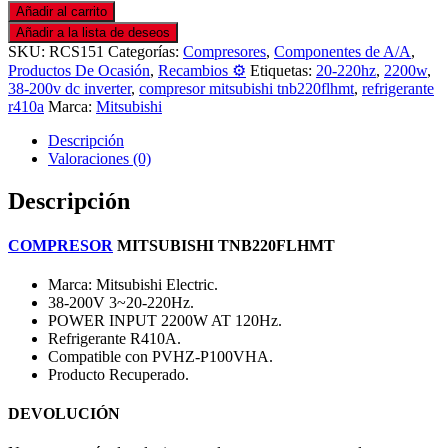
Añadir al carrito
Añadir a la lista de deseos
SKU:
RCS151
Categorías:
Compresores
,
Componentes de A/A
,
Productos De Ocasión
,
Recambios ⚙️
Etiquetas:
20-220hz
,
2200w
,
38-200v dc inverter
,
compresor mitsubishi tnb220flhmt
,
refrigerante
r410a
Marca:
Mitsubishi
Descripción
Valoraciones (0)
Descripción
COMPRESOR
MITSUBISHI TNB220FLHMT
Marca: Mitsubishi Electric.
38-200V 3~20-220Hz.
POWER INPUT 2200W AT 120Hz.
Refrigerante R410A.
Compatible con PVHZ-P100VHA.
Producto Recuperado.
DEVOLUCIÓN