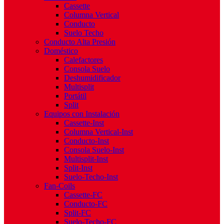
Cassette
Columna Vertical
Conducto
Suelo Techo
Conducto Alta Presión
Doméstico
Calefactores
Consola Suelo
Deshumidificador
Multisplit
Portátil
Split
Equipos con Instalación
Cassette-Inst
Columna Vertical-Inst
Conducto-Inst
Consola Suelo-Inst
Multisplit-Inst
Split-Inst
Suelo-Techo-Inst
Fan-Coils
Cassette-FC
Conducto-FC
Split-FC
Suelo-Techo-FC