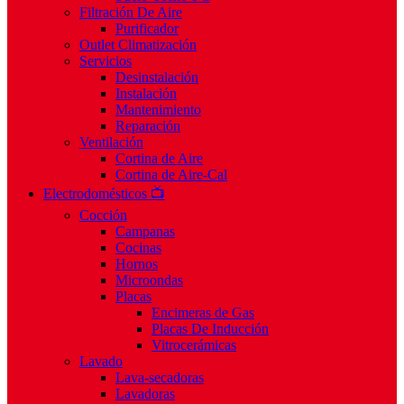
Filtración De Aire
Purificador
Outlet Climatización
Servicios
Desinstalación
Instalación
Mantenimiento
Reparación
Ventilación
Cortina de Aire
Cortina de Aire-Cal
Electrodomésticos 📺
Cocción
Campanas
Cocinas
Hornos
Microondas
Placas
Encimeras de Gas
Placas De Inducción
Vitrocerámicas
Lavado
Lava-secadoras
Lavadoras