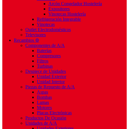
Arcón Congelador Hostelería
Expositores
Vinotecas Hostelería
Refrigeración Integrable
Vinotecas
Outlet Electrodomésticos
Televisores
Recambios ⚙️
Componentes de A/A
Baterías
Compresores
Filtros
Turbinas
Despiece de Unidades
Unidad Exterior
Unidad Interior
Piezas de Repuesto de A/A
Aspas
Bombas
Lamas
Motores
Placas Electrónicas
Productos De Ocasión
Unidades de A/A
Unidades Exteriores