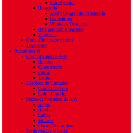
Side By Side
Hostelería
Arcón Congelador Hostelería
Expositores
Vinotecas Hostelería
Refrigeración Integrable
Vinotecas
Outlet Electrodomésticos
Televisores
Recambios ⚙️
Componentes de A/A
Baterías
Compresores
Filtros
Turbinas
Despiece de Unidades
Unidad Exterior
Unidad Interior
Piezas de Repuesto de A/A
Aspas
Bombas
Lamas
Motores
Placas Electrónicas
Productos De Ocasión