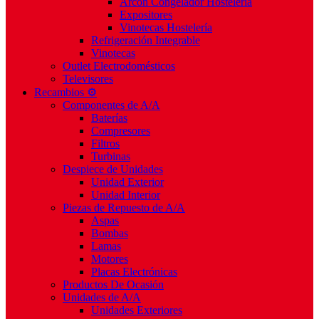
Arcón Congelador Hostelería
Expositores
Vinotecas Hostelería
Refrigeración Integrable
Vinotecas
Outlet Electrodomésticos
Televisores
Recambios ⚙️
Componentes de A/A
Baterías
Compresores
Filtros
Turbinas
Despiece de Unidades
Unidad Exterior
Unidad Interior
Piezas de Repuesto de A/A
Aspas
Bombas
Lamas
Motores
Placas Electrónicas
Productos De Ocasión
Unidades de A/A
Unidades Exteriores