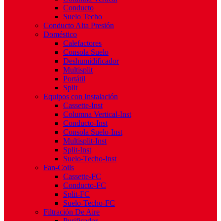
Conducto
Suelo Techo
Conducto Alta Presión
Doméstico
Calefactores
Consola Suelo
Deshumidificador
Multisplit
Portátil
Split
Equipos con Instalación
Cassette-Inst
Columna Vertical-Inst
Conducto-Inst
Consola Suelo-Inst
Multisplit-Inst
Split-Inst
Suelo-Techo-Inst
Fan-Coils
Cassette-FC
Conducto-FC
Split-FC
Suelo-Techo-FC
Filtración De Aire
Purificador