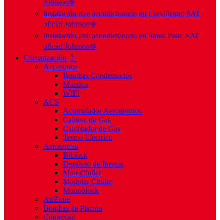
Johnson❄️
Instalación aire acondicionado en Crevillente: SAT
oficial Johnson❄️
Instalación aire acondicionado en Santa Pola: SAT
oficial Johnson❄️
Climatización 💧
Accesorios
Bombas Condensados
Mandos
WIFI
ACS
Acumulador Aerotérmico
Caldera de Gas
Calentador de Gas
Termo Eléctrico
Aerotermia
Biblock
Depósito de Inercia
Mini-Chiller
Modular Chiller
Monoblock
AirZone
Bombas de Piscina
Comercial