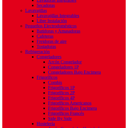
Lavadoras Integrables
Secadoras
Lavavajillas
Lavavajillas Integrables
Libre Instalación
Pequeños Electrodomésticos
Batidoras y Amasadoras
Cafeteras
Freidoras de aire
Tostadoras
Refrigeración
Congeladores
Arcón Congelador
Congeladores 1P
Congeladores Bajo Encimera
Frigoríficos
Combis
Frigoríficos 1P
Frigoríficos 2P
Frigoríficos 4P
Frigoríficos Americanos
Frigoríficos Bajo Encimera
Frigoríficos Francés
Side By Side
Hostelería