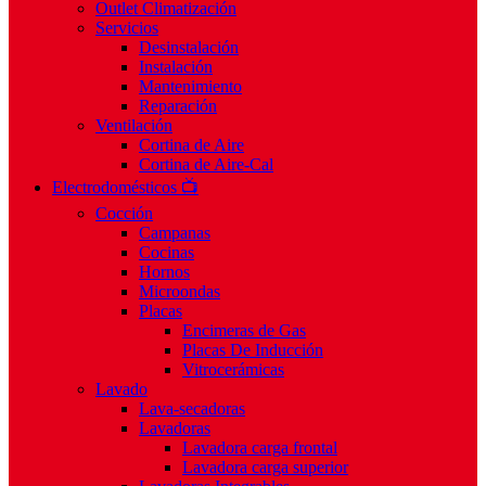
Outlet Climatización
Servicios
Desinstalación
Instalación
Mantenimiento
Reparación
Ventilación
Cortina de Aire
Cortina de Aire-Cal
Electrodomésticos 📺
Cocción
Campanas
Cocinas
Hornos
Microondas
Placas
Encimeras de Gas
Placas De Inducción
Vitrocerámicas
Lavado
Lava-secadoras
Lavadoras
Lavadora carga frontal
Lavadora carga superior