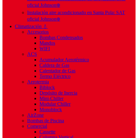
oficial Johnson❄️
Instalación aire acondicionado en Santa Pola: SAT
oficial Johnson❄️
Climatización 💧
Accesorios
Bombas Condensados
Mandos
WIFI
ACS
Acumulador Aerotérmico
Caldera de Gas
Calentador de Gas
Termo Eléctrico
Aerotermia
Biblock
Depósito de Inercia
Mini-Chiller
Modular Chiller
Monoblock
AirZone
Bombas de Piscina
Comercial
Cassette
Columna Vertical