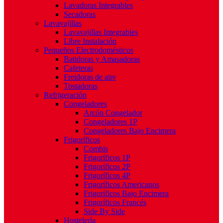
Lavadoras Integrables
Secadoras
Lavavajillas
Lavavajillas Integrables
Libre Instalación
Pequeños Electrodomésticos
Batidoras y Amasadoras
Cafeteras
Freidoras de aire
Tostadoras
Refrigeración
Congeladores
Arcón Congelador
Congeladores 1P
Congeladores Bajo Encimera
Frigoríficos
Combis
Frigoríficos 1P
Frigoríficos 2P
Frigoríficos 4P
Frigoríficos Americanos
Frigoríficos Bajo Encimera
Frigoríficos Francés
Side By Side
Hostelería