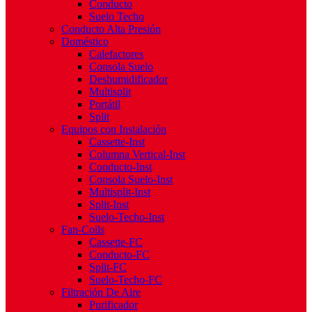
Conducto
Suelo Techo
Conducto Alta Presión
Doméstico
Calefactores
Consola Suelo
Deshumidificador
Multisplit
Portátil
Split
Equipos con Instalación
Cassette-Inst
Columna Vertical-Inst
Conducto-Inst
Consola Suelo-Inst
Multisplit-Inst
Split-Inst
Suelo-Techo-Inst
Fan-Coils
Cassette-FC
Conducto-FC
Split-FC
Suelo-Techo-FC
Filtración De Aire
Purificador