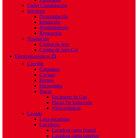
Outlet Climatización
Servicios
Desinstalación
Instalación
Mantenimiento
Reparación
Ventilación
Cortina de Aire
Cortina de Aire-Cal
Electrodomésticos 📺
Cocción
Campanas
Cocinas
Hornos
Microondas
Placas
Encimeras de Gas
Placas De Inducción
Vitrocerámicas
Lavado
Lava-secadoras
Lavadoras
Lavadora carga frontal
Lavadora carga superior