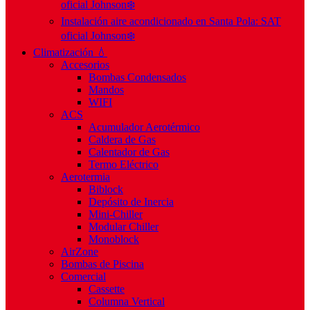
oficial Johnson❄️
Instalación aire acondicionado en Santa Pola: SAT
oficial Johnson❄️
Climatización 💧
Accesorios
Bombas Condensados
Mandos
WIFI
ACS
Acumulador Aerotérmico
Caldera de Gas
Calentador de Gas
Termo Eléctrico
Aerotermia
Biblock
Depósito de Inercia
Mini-Chiller
Modular Chiller
Monoblock
AirZone
Bombas de Piscina
Comercial
Cassette
Columna Vertical