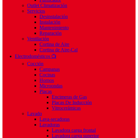
Outlet Climatización
Servicios
Desinstalación
Instalación
Mantenimiento
Reparación
Ventilación
Cortina de Aire
Cortina de Aire-Cal
Electrodomésticos 📺
Cocción
Campanas
Cocinas
Hornos
Microondas
Placas
Encimeras de Gas
Placas De Inducción
Vitrocerámicas
Lavado
Lava-secadoras
Lavadoras
Lavadora carga frontal
Lavadora carga superior