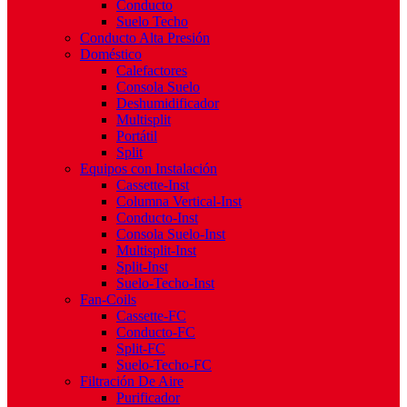
Conducto
Suelo Techo
Conducto Alta Presión
Doméstico
Calefactores
Consola Suelo
Deshumidificador
Multisplit
Portátil
Split
Equipos con Instalación
Cassette-Inst
Columna Vertical-Inst
Conducto-Inst
Consola Suelo-Inst
Multisplit-Inst
Split-Inst
Suelo-Techo-Inst
Fan-Coils
Cassette-FC
Conducto-FC
Split-FC
Suelo-Techo-FC
Filtración De Aire
Purificador