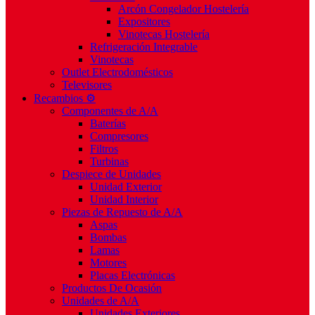
Arcón Congelador Hostelería
Expositores
Vinotecas Hostelería
Refrigeración Integrable
Vinotecas
Outlet Electrodomésticos
Televisores
Recambios ⚙️
Componentes de A/A
Baterías
Compresores
Filtros
Turbinas
Despiece de Unidades
Unidad Exterior
Unidad Interior
Piezas de Repuesto de A/A
Aspas
Bombas
Lamas
Motores
Placas Electrónicas
Productos De Ocasión
Unidades de A/A
Unidades Exteriores