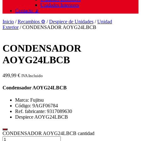
Unidades Interiores
Contacto 📡
Inicio
/
Recambios ⚙️
/
Despiece de Unidades
/
Unidad
Exterior
/ CONDENSADOR AOYG24LBCB
CONDENSADOR
AOYG24LBCB
499,99
€
IVA Incluido
Condensador AOYG24LBCB
Marca: Fujitsu
Código: 9AGF06784
Ref. fabricante: 9317089630
Despiece AOYG24LBCB
CONDENSADOR AOYG24LBCB cantidad