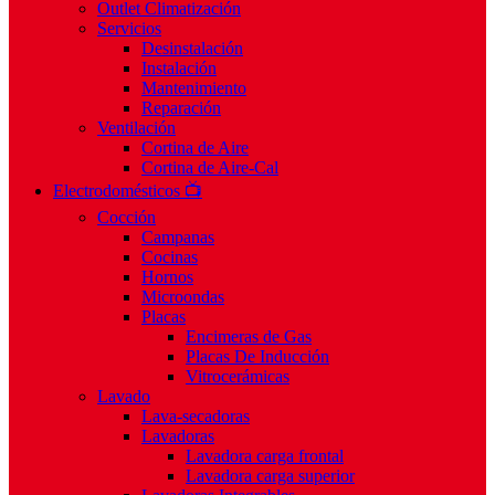
Outlet Climatización
Servicios
Desinstalación
Instalación
Mantenimiento
Reparación
Ventilación
Cortina de Aire
Cortina de Aire-Cal
Electrodomésticos 📺
Cocción
Campanas
Cocinas
Hornos
Microondas
Placas
Encimeras de Gas
Placas De Inducción
Vitrocerámicas
Lavado
Lava-secadoras
Lavadoras
Lavadora carga frontal
Lavadora carga superior