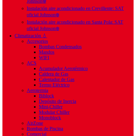
Johnson❄️
Instalación aire acondicionado en Crevillente: SAT
oficial Johnson❄️
Instalación aire acondicionado en Santa Pola: SAT
oficial Johnson❄️
Climatización 💧
Accesorios
Bombas Condensados
Mandos
WIFI
ACS
Acumulador Aerotérmico
Caldera de Gas
Calentador de Gas
Termo Eléctrico
Aerotermia
Biblock
Depósito de Inercia
Mini-Chiller
Modular Chiller
Monoblock
AirZone
Bombas de Piscina
Comercial