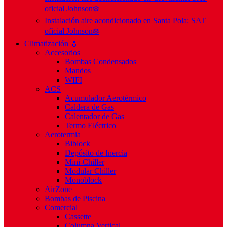
oficial Johnson❄️
Instalación aire acondicionado en Santa Pola: SAT
oficial Johnson❄️
Climatización 💧
Accesorios
Bombas Condensados
Mandos
WIFI
ACS
Acumulador Aerotérmico
Caldera de Gas
Calentador de Gas
Termo Eléctrico
Aerotermia
Biblock
Depósito de Inercia
Mini-Chiller
Modular Chiller
Monoblock
AirZone
Bombas de Piscina
Comercial
Cassette
Columna Vertical