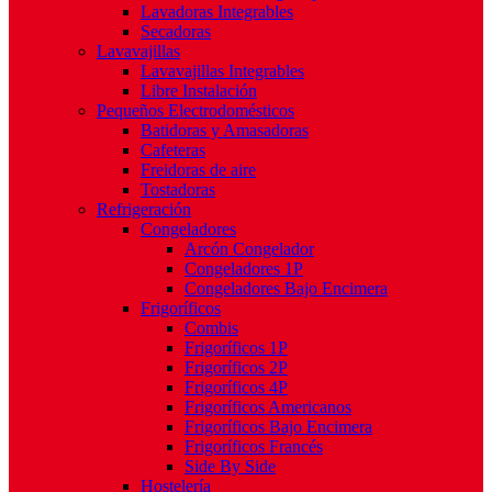
Lavadoras Integrables
Secadoras
Lavavajillas
Lavavajillas Integrables
Libre Instalación
Pequeños Electrodomésticos
Batidoras y Amasadoras
Cafeteras
Freidoras de aire
Tostadoras
Refrigeración
Congeladores
Arcón Congelador
Congeladores 1P
Congeladores Bajo Encimera
Frigoríficos
Combis
Frigoríficos 1P
Frigoríficos 2P
Frigoríficos 4P
Frigoríficos Americanos
Frigoríficos Bajo Encimera
Frigoríficos Francés
Side By Side
Hostelería