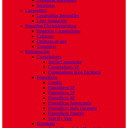
Lavadoras Integrables
Secadoras
Lavavajillas
Lavavajillas Integrables
Libre Instalación
Pequeños Electrodomésticos
Batidoras y Amasadoras
Cafeteras
Freidoras de aire
Tostadoras
Refrigeración
Congeladores
Arcón Congelador
Congeladores 1P
Congeladores Bajo Encimera
Frigoríficos
Combis
Frigoríficos 1P
Frigoríficos 2P
Frigoríficos 4P
Frigoríficos Americanos
Frigoríficos Bajo Encimera
Frigoríficos Francés
Side By Side
Hostelería