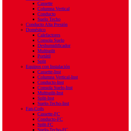
Cassette
Columna Vertical
Conducto
Suelo Techo
Conducto Alta Presión
Doméstico
Calefactores
Consola Suelo
Deshumidificador
Multisplit
Portátil
Split
Equipos con Instalación
Cassette-Inst
Columna Vertical-Inst
Conducto-Inst
Consola Suelo-Inst
Multisplit-Inst
Split-Inst
Suelo-Techo-Inst
Fan-Coils
Cassette-FC
Conducto-FC
Split-FC
Suelo-Techo-FC