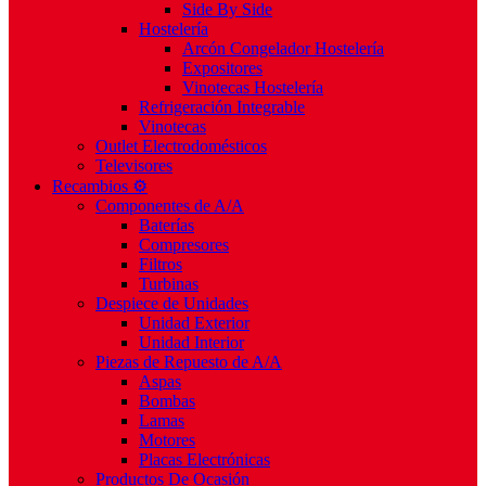
Side By Side
Hostelería
Arcón Congelador Hostelería
Expositores
Vinotecas Hostelería
Refrigeración Integrable
Vinotecas
Outlet Electrodomésticos
Televisores
Recambios ⚙️
Componentes de A/A
Baterías
Compresores
Filtros
Turbinas
Despiece de Unidades
Unidad Exterior
Unidad Interior
Piezas de Repuesto de A/A
Aspas
Bombas
Lamas
Motores
Placas Electrónicas
Productos De Ocasión