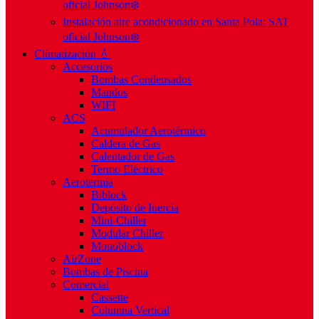
oficial Johnson❄️
Instalación aire acondicionado en Santa Pola: SAT
oficial Johnson❄️
Climatización 💧
Accesorios
Bombas Condensados
Mandos
WIFI
ACS
Acumulador Aerotérmico
Caldera de Gas
Calentador de Gas
Termo Eléctrico
Aerotermia
Biblock
Depósito de Inercia
Mini-Chiller
Modular Chiller
Monoblock
AirZone
Bombas de Piscina
Comercial
Cassette
Columna Vertical