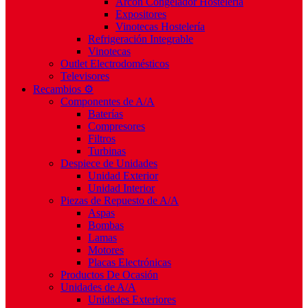
Arcón Congelador Hostelería
Expositores
Vinotecas Hostelería
Refrigeración Integrable
Vinotecas
Outlet Electrodomésticos
Televisores
Recambios ⚙️
Componentes de A/A
Baterías
Compresores
Filtros
Turbinas
Despiece de Unidades
Unidad Exterior
Unidad Interior
Piezas de Repuesto de A/A
Aspas
Bombas
Lamas
Motores
Placas Electrónicas
Productos De Ocasión
Unidades de A/A
Unidades Exteriores