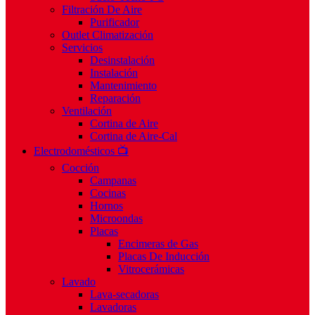
Filtración De Aire
Purificador
Outlet Climatización
Servicios
Desinstalación
Instalación
Mantenimiento
Reparación
Ventilación
Cortina de Aire
Cortina de Aire-Cal
Electrodomésticos 📺
Cocción
Campanas
Cocinas
Hornos
Microondas
Placas
Encimeras de Gas
Placas De Inducción
Vitrocerámicas
Lavado
Lava-secadoras
Lavadoras