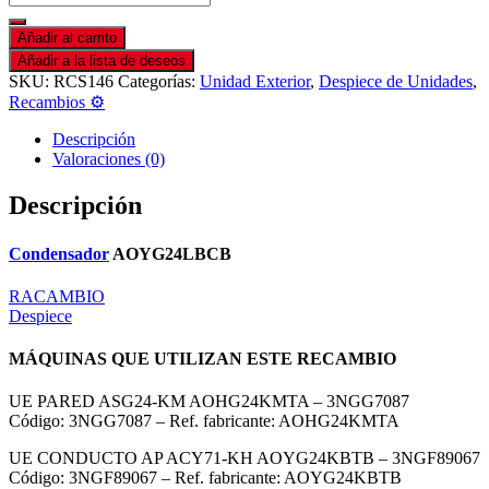
Añadir al carrito
Añadir a la lista de deseos
SKU:
RCS146
Categorías:
Unidad Exterior
,
Despiece de Unidades
,
Recambios ⚙️
Descripción
Valoraciones (0)
Descripción
Condensador
AOYG24LBCB
RACAMBIO
Despiece
MÁQUINAS QUE UTILIZAN ESTE RECAMBIO
UE PARED ASG24-KM AOHG24KMTA – 3NGG7087
Código: 3NGG7087 – Ref. fabricante: AOHG24KMTA
UE CONDUCTO AP ACY71-KH AOYG24KBTB – 3NGF89067
Código: 3NGF89067 – Ref. fabricante: AOYG24KBTB