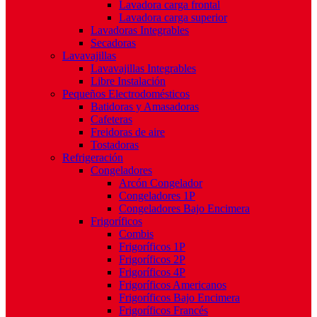
Lavadora carga frontal
Lavadora carga superior
Lavadoras Integrables
Secadoras
Lavavajillas
Lavavajillas Integrables
Libre Instalación
Pequeños Electrodomésticos
Batidoras y Amasadoras
Cafeteras
Freidoras de aire
Tostadoras
Refrigeración
Congeladores
Arcón Congelador
Congeladores 1P
Congeladores Bajo Encimera
Frigoríficos
Combis
Frigoríficos 1P
Frigoríficos 2P
Frigoríficos 4P
Frigoríficos Americanos
Frigoríficos Bajo Encimera
Frigoríficos Francés