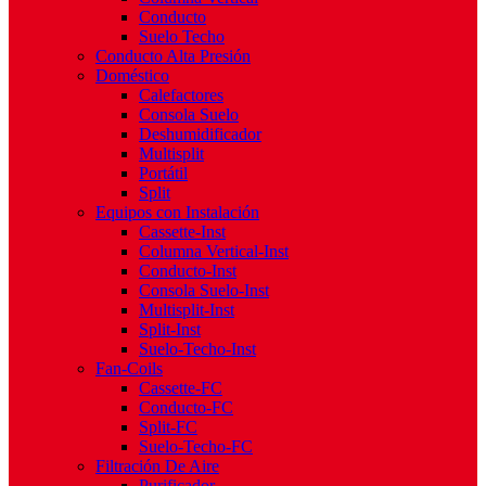
Conducto
Suelo Techo
Conducto Alta Presión
Doméstico
Calefactores
Consola Suelo
Deshumidificador
Multisplit
Portátil
Split
Equipos con Instalación
Cassette-Inst
Columna Vertical-Inst
Conducto-Inst
Consola Suelo-Inst
Multisplit-Inst
Split-Inst
Suelo-Techo-Inst
Fan-Coils
Cassette-FC
Conducto-FC
Split-FC
Suelo-Techo-FC
Filtración De Aire
Purificador