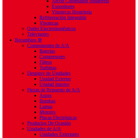
Arcón Congelador Hostelería
Expositores
Vinotecas Hostelería
Refrigeración Integrable
Vinotecas
Outlet Electrodomésticos
Televisores
Recambios ⚙️
Componentes de A/A
Baterías
Compresores
Filtros
Turbinas
Despiece de Unidades
Unidad Exterior
Unidad Interior
Piezas de Repuesto de A/A
Aspas
Bombas
Lamas
Motores
Placas Electrónicas
Productos De Ocasión
Unidades de A/A
Unidades Exteriores