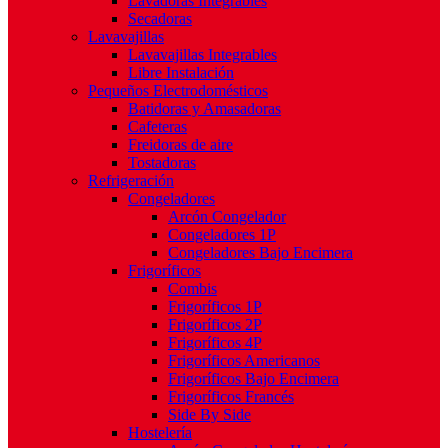
Lavadoras Integrables
Secadoras
Lavavajillas
Lavavajillas Integrables
Libre Instalación
Pequeños Electrodomésticos
Batidoras y Amasadoras
Cafeteras
Freidoras de aire
Tostadoras
Refrigeración
Congeladores
Arcón Congelador
Congeladores 1P
Congeladores Bajo Encimera
Frigoríficos
Combis
Frigoríficos 1P
Frigoríficos 2P
Frigoríficos 4P
Frigoríficos Americanos
Frigoríficos Bajo Encimera
Frigoríficos Francés
Side By Side
Hostelería