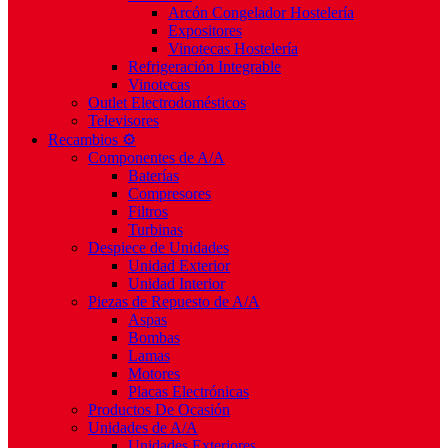
Arcón Congelador Hostelería
Expositores
Vinotecas Hostelería
Refrigeración Integrable
Vinotecas
Outlet Electrodomésticos
Televisores
Recambios ⚙️
Componentes de A/A
Baterías
Compresores
Filtros
Turbinas
Despiece de Unidades
Unidad Exterior
Unidad Interior
Piezas de Repuesto de A/A
Aspas
Bombas
Lamas
Motores
Placas Electrónicas
Productos De Ocasión
Unidades de A/A
Unidades Exteriores