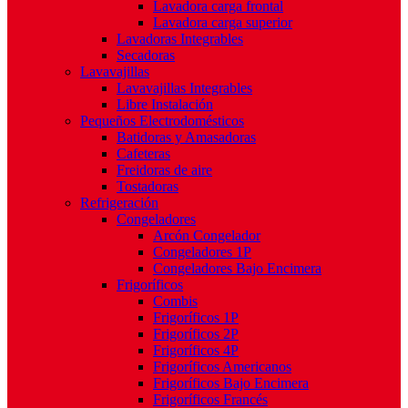
Lavadora carga frontal
Lavadora carga superior
Lavadoras Integrables
Secadoras
Lavavajillas
Lavavajillas Integrables
Libre Instalación
Pequeños Electrodomésticos
Batidoras y Amasadoras
Cafeteras
Freidoras de aire
Tostadoras
Refrigeración
Congeladores
Arcón Congelador
Congeladores 1P
Congeladores Bajo Encimera
Frigoríficos
Combis
Frigoríficos 1P
Frigoríficos 2P
Frigoríficos 4P
Frigoríficos Americanos
Frigoríficos Bajo Encimera
Frigoríficos Francés