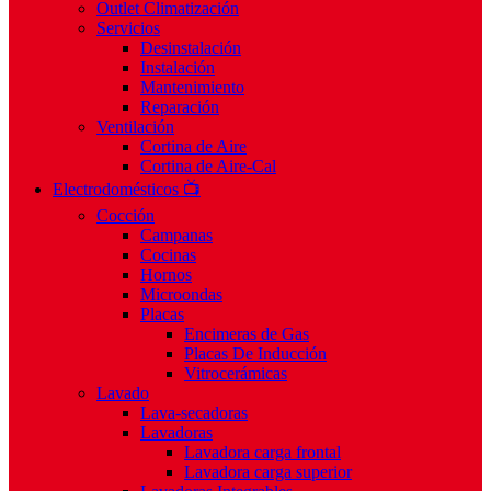
Outlet Climatización
Servicios
Desinstalación
Instalación
Mantenimiento
Reparación
Ventilación
Cortina de Aire
Cortina de Aire-Cal
Electrodomésticos 📺
Cocción
Campanas
Cocinas
Hornos
Microondas
Placas
Encimeras de Gas
Placas De Inducción
Vitrocerámicas
Lavado
Lava-secadoras
Lavadoras
Lavadora carga frontal
Lavadora carga superior