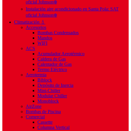
oficial Johnson❄️
Instalación aire acondicionado en Santa Pola: SAT
oficial Johnson❄️
Climatización 💧
Accesorios
Bombas Condensados
Mandos
WIFI
ACS
Acumulador Aerotérmico
Caldera de Gas
Calentador de Gas
Termo Eléctrico
Aerotermia
Biblock
Depósito de Inercia
Mini-Chiller
Modular Chiller
Monoblock
AirZone
Bombas de Piscina
Comercial
Cassette
Columna Vertical