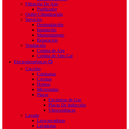
Filtración De Aire
Purificador
Outlet Climatización
Servicios
Desinstalación
Instalación
Mantenimiento
Reparación
Ventilación
Cortina de Aire
Cortina de Aire-Cal
Electrodomésticos 📺
Cocción
Campanas
Cocinas
Hornos
Microondas
Placas
Encimeras de Gas
Placas De Inducción
Vitrocerámicas
Lavado
Lava-secadoras
Lavadoras