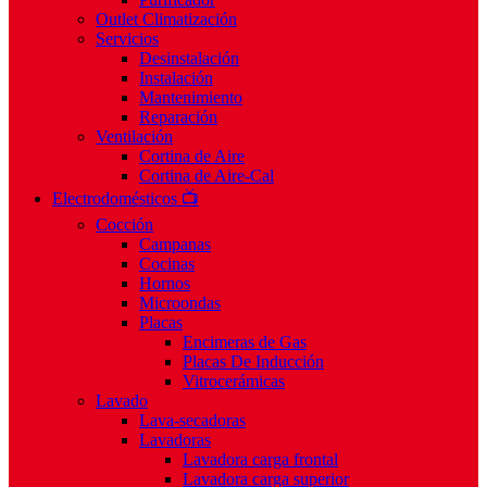
Outlet Climatización
Servicios
Desinstalación
Instalación
Mantenimiento
Reparación
Ventilación
Cortina de Aire
Cortina de Aire-Cal
Electrodomésticos 📺
Cocción
Campanas
Cocinas
Hornos
Microondas
Placas
Encimeras de Gas
Placas De Inducción
Vitrocerámicas
Lavado
Lava-secadoras
Lavadoras
Lavadora carga frontal
Lavadora carga superior