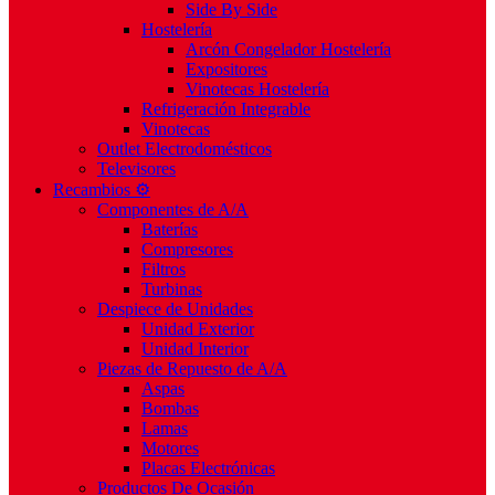
Side By Side
Hostelería
Arcón Congelador Hostelería
Expositores
Vinotecas Hostelería
Refrigeración Integrable
Vinotecas
Outlet Electrodomésticos
Televisores
Recambios ⚙️
Componentes de A/A
Baterías
Compresores
Filtros
Turbinas
Despiece de Unidades
Unidad Exterior
Unidad Interior
Piezas de Repuesto de A/A
Aspas
Bombas
Lamas
Motores
Placas Electrónicas
Productos De Ocasión