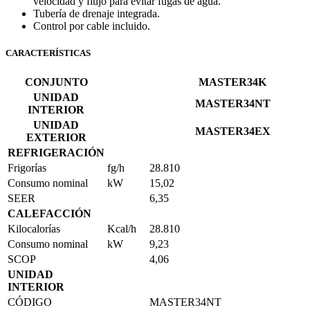
velocidad y flujo para evitar fugas de agua.
Tubería de drenaje integrada.
Control por cable incluido.
CARACTERÍSTICAS
CONJUNTO
MASTER34K
UNIDAD
MASTER34NT
INTERIOR
UNIDAD
MASTER34EX
EXTERIOR
REFRIGERACIÓN
Frigorías
fg/h
28.810
Consumo nominal
kW
15,02
SEER
6,35
CALEFACCIÓN
Kilocalorías
Kcal/h
28.810
Consumo nominal
kW
9,23
SCOP
4,06
UNIDAD
INTERIOR
CÓDIGO
MASTER34NT