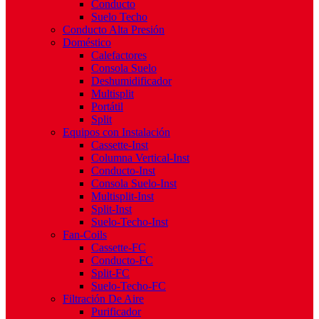
Conducto
Suelo Techo
Conducto Alta Presión
Doméstico
Calefactores
Consola Suelo
Deshumidificador
Multisplit
Portátil
Split
Equipos con Instalación
Cassette-Inst
Columna Vertical-Inst
Conducto-Inst
Consola Suelo-Inst
Multisplit-Inst
Split-Inst
Suelo-Techo-Inst
Fan-Coils
Cassette-FC
Conducto-FC
Split-FC
Suelo-Techo-FC
Filtración De Aire
Purificador