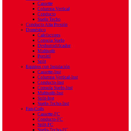
Cassette
Columna Vertical
Conducto
Suelo Techo
Conducto Alta Presión
Doméstico
Calefactores
Consola Suelo
Deshumidificador
Multisplit
Portátil
Split
Equipos con Instalación
Cassette-Inst
Columna Vertical-Inst
Conducto-Inst
Consola Suelo-Inst
Multisplit-Inst
Split-Inst
Suelo-Techo-Inst
Fan-Coils
Cassette-FC
Conducto-FC
Split-FC
Suelo-Techo-FC