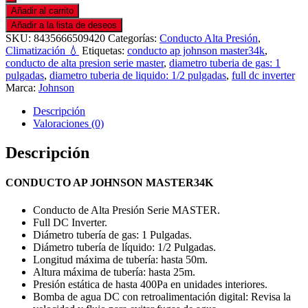
Añadir al carrito
Añadir a la lista de deseos
SKU:
8435666509420
Categorías:
Conducto Alta Presión
,
Climatización 💧
Etiquetas:
conducto ap johnson master34k
,
conducto de alta presion serie master
,
diametro tuberia de gas: 1
pulgadas
,
diametro tuberia de liquido: 1/2 pulgadas
,
full dc inverter
Marca:
Johnson
Descripción
Valoraciones (0)
Descripción
CONDUCTO AP JOHNSON MASTER34K
Conducto de Alta Presión Serie MASTER.
Full DC Inverter.
Diámetro tubería de gas: 1 Pulgadas.
Diámetro tubería de líquido: 1/2 Pulgadas.
Longitud máxima de tubería: hasta 50m.
Altura máxima de tubería: hasta 25m.
Presión estática de hasta 400Pa en unidades interiores.
Bomba de agua DC con retroalimentación digital: Revisa la