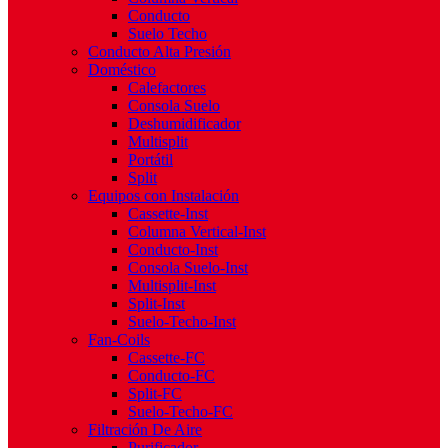
Conducto
Suelo Techo
Conducto Alta Presión
Doméstico
Calefactores
Consola Suelo
Deshumidificador
Multisplit
Portátil
Split
Equipos con Instalación
Cassette-Inst
Columna Vertical-Inst
Conducto-Inst
Consola Suelo-Inst
Multisplit-Inst
Split-Inst
Suelo-Techo-Inst
Fan-Coils
Cassette-FC
Conducto-FC
Split-FC
Suelo-Techo-FC
Filtración De Aire
Purificador