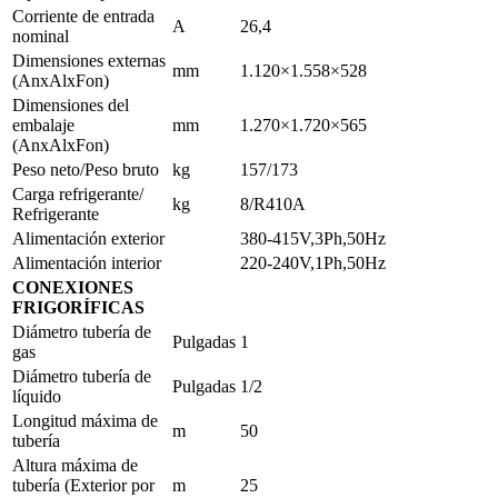
Corriente de entrada
A
26,4
nominal
Dimensiones externas
mm
1.120×1.558×528
(AnxAlxFon)
Dimensiones del
embalaje
mm
1.270×1.720×565
(AnxAlxFon)
Peso neto/Peso bruto
kg
157/173
Carga refrigerante/
kg
8/R410A
Refrigerante
Alimentación exterior
380-415V,3Ph,50Hz
Alimentación interior
220-240V,1Ph,50Hz
CONEXIONES
FRIGORÍFICAS
Diámetro tubería de
Pulgadas
1
gas
Diámetro tubería de
Pulgadas
1/2
líquido
Longitud máxima de
m
50
tubería
Altura máxima de
tubería (Exterior por
m
25