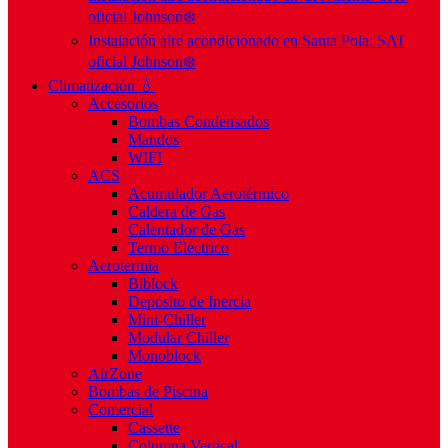
oficial Johnson❄️
Instalación aire acondicionado en Santa Pola: SAT
oficial Johnson❄️
Climatización 💧
Accesorios
Bombas Condensados
Mandos
WIFI
ACS
Acumulador Aerotérmico
Caldera de Gas
Calentador de Gas
Termo Eléctrico
Aerotermia
Biblock
Depósito de Inercia
Mini-Chiller
Modular Chiller
Monoblock
AirZone
Bombas de Piscina
Comercial
Cassette
Columna Vertical