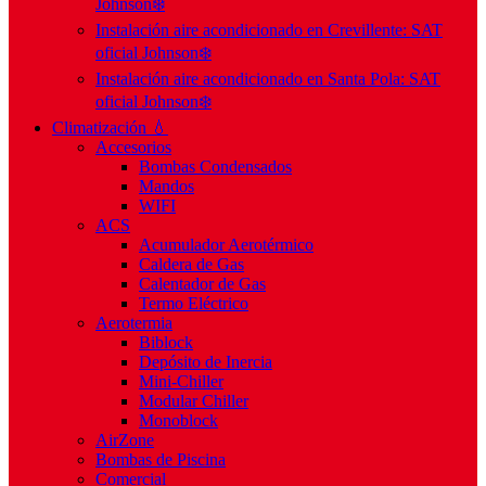
Johnson❄️
Instalación aire acondicionado en Crevillente: SAT
oficial Johnson❄️
Instalación aire acondicionado en Santa Pola: SAT
oficial Johnson❄️
Climatización 💧
Accesorios
Bombas Condensados
Mandos
WIFI
ACS
Acumulador Aerotérmico
Caldera de Gas
Calentador de Gas
Termo Eléctrico
Aerotermia
Biblock
Depósito de Inercia
Mini-Chiller
Modular Chiller
Monoblock
AirZone
Bombas de Piscina
Comercial