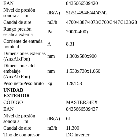
EAN
8435666509420
Nivel de presión
dB(A)
51/51/48/46/44/43/42
sonora a 1 m
Caudal de aire
m3/h
4700/4387/4073/3760/3447/3133/2
Rango presión
Pa
200(0-400)
estática externa
Corriente de entrada
A
8,31
nominal
Dimensiones externas
mm
1.300x580x900
(AnxAlxFon)
Dimensiones del
embalaje
mm
1.530x730x1.060
(AnxAlxFon)
Peso neto/Peso bruto
kg
128/153
UNIDAD
EXTERIOR
CÓDIGO
MASTER34EX
EAN
8435666509437
Nivel de presión
dB(A)
61
sonora a 1 m
Caudal de aire
m3/h
11.300
Tipo de compresor
DC Inverter