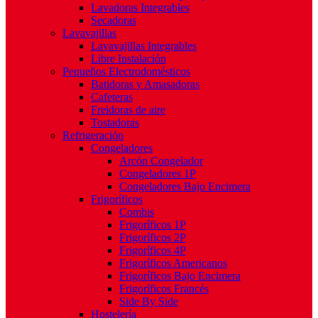
Lavadoras Integrables
Secadoras
Lavavajillas
Lavavajillas Integrables
Libre Instalación
Pequeños Electrodomésticos
Batidoras y Amasadoras
Cafeteras
Freidoras de aire
Tostadoras
Refrigeración
Congeladores
Arcón Congelador
Congeladores 1P
Congeladores Bajo Encimera
Frigoríficos
Combis
Frigoríficos 1P
Frigoríficos 2P
Frigoríficos 4P
Frigoríficos Americanos
Frigoríficos Bajo Encimera
Frigoríficos Francés
Side By Side
Hostelería