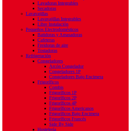
Lavadoras Integrables
Secadoras
Lavavajillas
Lavavajillas Integrables
Libre Instalación
Pequeños Electrodomésticos
Batidoras y Amasadoras
Cafeteras
Freidoras de aire
Tostadoras
Refrigeración
Congeladores
Arcón Congelador
Congeladores 1P
Congeladores Bajo Encimera
Frigoríficos
Combis
Frigoríficos 1P
Frigoríficos 2P
Frigoríficos 4P
Frigoríficos Americanos
Frigoríficos Bajo Encimera
Frigoríficos Francés
Side By Side
Hostelería