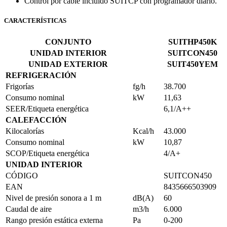
Control por cable incluido SUITCP con programador diario.
CARACTERÍSTICAS
CONJUNTO
SUITHP450K
UNIDAD INTERIOR
SUITCON450
UNIDAD EXTERIOR
SUIT450YEM
REFRIGERACIÓN
Frigorías
fg/h
38.700
Consumo nominal
kW
11,63
SEER/Etiqueta energética
6,1/A++
CALEFACCIÓN
Kilocalorías
Kcal/h
43.000
Consumo nominal
kW
10,87
SCOP/Etiqueta energética
4/A+
UNIDAD INTERIOR
CÓDIGO
SUITCON450
EAN
8435666503909
Nivel de presión sonora a 1 m
dB(A)
60
Caudal de aire
m3/h
6.000
Rango presión estática externa
Pa
0-200