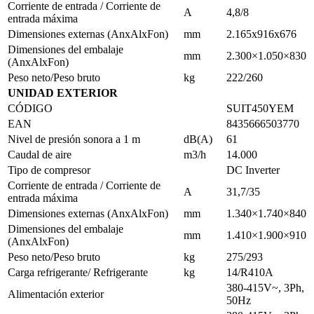
Corriente de entrada / Corriente de
A
4,8/8
entrada máxima
Dimensiones externas (AnxAlxFon)
mm
2.165x916x676
Dimensiones del embalaje
mm
2.300×1.050×830
(AnxAlxFon)
Peso neto/Peso bruto
kg
222/260
UNIDAD EXTERIOR
CÓDIGO
SUIT450YEM
EAN
8435666503770
Nivel de presión sonora a 1 m
dB(A)
61
Caudal de aire
m3/h
14.000
Tipo de compresor
DC Inverter
Corriente de entrada / Corriente de
A
31,7/35
entrada máxima
Dimensiones externas (AnxAlxFon)
mm
1.340×1.740×840
Dimensiones del embalaje
mm
1.410×1.900×910
(AnxAlxFon)
Peso neto/Peso bruto
kg
275/293
Carga refrigerante/ Refrigerante
kg
14/R410A
380-415V~, 3Ph,
Alimentación exterior
50Hz