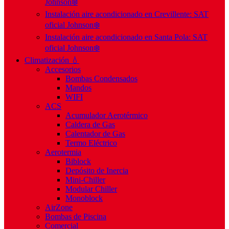
Johnson❄️
Instalación aire acondicionado en Crevillente: SAT
oficial Johnson❄️
Instalación aire acondicionado en Santa Pola: SAT
oficial Johnson❄️
Climatización 💧
Accesorios
Bombas Condensados
Mandos
WIFI
ACS
Acumulador Aerotérmico
Caldera de Gas
Calentador de Gas
Termo Eléctrico
Aerotermia
Biblock
Depósito de Inercia
Mini-Chiller
Modular Chiller
Monoblock
AirZone
Bombas de Piscina
Comercial