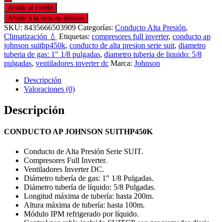
Añadir al carrito
Añadir a la lista de deseos
SKU:
8435666503909
Categorías:
Conducto Alta Presión
,
Climatización 💧
Etiquetas:
compresores full inverter
,
conducto ap
johnson suithp450k
,
conducto de alta presion serie suit
,
diametro
tuberia de gas: 1" 1/8 pulgadas
,
diametro tuberia de liquido: 5/8
pulgadas
,
ventiladores inverter dc
Marca:
Johnson
Descripción
Valoraciones (0)
Descripción
CONDUCTO AP JOHNSON SUITHP450K
Conducto de Alta Presión Serie SUIT.
Compresores Full Inverter.
Ventiladores Inverter DC.
Diámetro tubería de gas: 1″ 1/8 Pulgadas.
Diámetro tubería de líquido: 5/8 Pulgadas.
Longitud máxima de tubería: hasta 200m.
Altura máxima de tubería: hasta 100m.
Módulo IPM refrigerado por líquido.