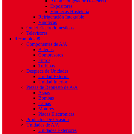
Arcón Congelador Hostelería
Expositores
Vinotecas Hostelería
Refrigeración Integrable
Vinotecas
Outlet Electrodomésticos
Televisores
Recambios ⚙️
Componentes de A/A
Baterías
Compresores
Filtros
Turbinas
Despiece de Unidades
Unidad Exterior
Unidad Interior
Piezas de Repuesto de A/A
Aspas
Bombas
Lamas
Motores
Placas Electrónicas
Productos De Ocasión
Unidades de A/A
Unidades Exteriores