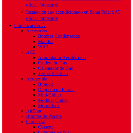
oficial Johnson❄️
Instalación aire acondicionado en Santa Pola: SAT
oficial Johnson❄️
Climatización 💧
Accesorios
Bombas Condensados
Mandos
WIFI
ACS
Acumulador Aerotérmico
Caldera de Gas
Calentador de Gas
Termo Eléctrico
Aerotermia
Biblock
Depósito de Inercia
Mini-Chiller
Modular Chiller
Monoblock
AirZone
Bombas de Piscina
Comercial
Cassette
Columna Vertical