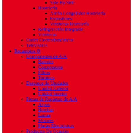
Side By Side
Hostelería
Arcón Congelador Hostelería
Expositores
Vinotecas Hostelería
Refrigeración Integrable
Vinotecas
Outlet Electrodomésticos
Televisores
Recambios ⚙️
Componentes de A/A
Baterías
Compresores
Filtros
Turbinas
Despiece de Unidades
Unidad Exterior
Unidad Interior
Piezas de Repuesto de A/A
Aspas
Bombas
Lamas
Motores
Placas Electrónicas
Productos De Ocasión