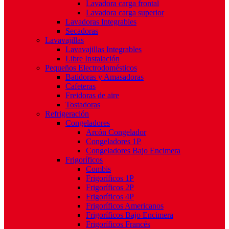
Lavadora carga frontal
Lavadora carga superior
Lavadoras Integrables
Secadoras
Lavavajillas
Lavavajillas Integrables
Libre Instalación
Pequeños Electrodomésticos
Batidoras y Amasadoras
Cafeteras
Freidoras de aire
Tostadoras
Refrigeración
Congeladores
Arcón Congelador
Congeladores 1P
Congeladores Bajo Encimera
Frigoríficos
Combis
Frigoríficos 1P
Frigoríficos 2P
Frigoríficos 4P
Frigoríficos Americanos
Frigoríficos Bajo Encimera
Frigoríficos Francés