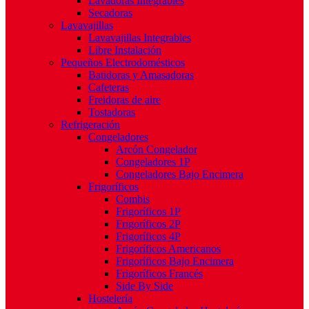
Lavadoras Integrables
Secadoras
Lavavajillas
Lavavajillas Integrables
Libre Instalación
Pequeños Electrodomésticos
Batidoras y Amasadoras
Cafeteras
Freidoras de aire
Tostadoras
Refrigeración
Congeladores
Arcón Congelador
Congeladores 1P
Congeladores Bajo Encimera
Frigoríficos
Combis
Frigoríficos 1P
Frigoríficos 2P
Frigoríficos 4P
Frigoríficos Americanos
Frigoríficos Bajo Encimera
Frigoríficos Francés
Side By Side
Hostelería