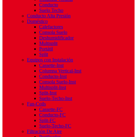
Conducto
Suelo Techo
Conducto Alta Presión
Doméstico
Calefactores
Consola Suelo
Deshumidificador
Multisplit
Portátil
Split
Equipos con Instalación
Cassette-Inst
Columna Vertical-Inst
Conducto-Inst
Consola Suelo-Inst
Multisplit-Inst
Split-Inst
Suelo-Techo-Inst
Fan-Coils
Cassette-FC
Conducto-FC
Split-FC
Suelo-Techo-FC
Filtración De Aire
Purificador