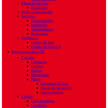
Filtración De Aire
Purificador
Outlet Climatización
Servicios
Desinstalación
Instalación
Mantenimiento
Reparación
Ventilación
Cortina de Aire
Cortina de Aire-Cal
Electrodomésticos 📺
Cocción
Campanas
Cocinas
Hornos
Microondas
Placas
Encimeras de Gas
Placas De Inducción
Vitrocerámicas
Lavado
Lava-secadoras
Lavadoras