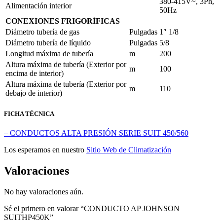
380-415V~, 3Ph,
Alimentación interior
50Hz
CONEXIONES FRIGORÍFICAS
Diámetro tubería de gas
Pulgadas
1″ 1/8
Diámetro tubería de líquido
Pulgadas
5/8
Longitud máxima de tubería
m
200
Altura máxima de tubería (Exterior por
m
100
encima de interior)
Altura máxima de tubería (Exterior por
m
110
debajo de interior)
FICHA TÉCNICA
– CONDUCTOS ALTA PRESIÓN SERIE SUIT 450/560
Los esperamos en nuestro
Sitio Web de Climatización
Valoraciones
No hay valoraciones aún.
Sé el primero en valorar “CONDUCTO AP JOHNSON
SUITHP450K”