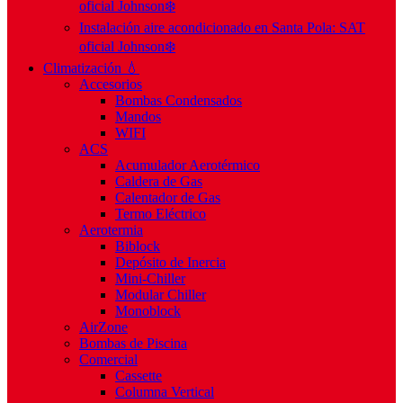
oficial Johnson❄️
Instalación aire acondicionado en Santa Pola: SAT
oficial Johnson❄️
Climatización 💧
Accesorios
Bombas Condensados
Mandos
WIFI
ACS
Acumulador Aerotérmico
Caldera de Gas
Calentador de Gas
Termo Eléctrico
Aerotermia
Biblock
Depósito de Inercia
Mini-Chiller
Modular Chiller
Monoblock
AirZone
Bombas de Piscina
Comercial
Cassette
Columna Vertical