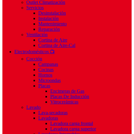
Outlet Climatización
Servicios
Desinstalación
Instalación
Mantenimiento
Reparación
Ventilación
Cortina de Aire
Cortina de Aire-Cal
Electrodomésticos 📺
Cocción
Campanas
Cocinas
Hornos
Microondas
Placas
Encimeras de Gas
Placas De Inducción
Vitrocerámicas
Lavado
Lava-secadoras
Lavadoras
Lavadora carga frontal
Lavadora carga superior