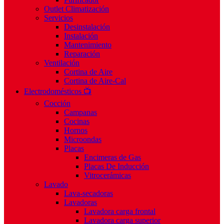
Outlet Climatización
Servicios
Desinstalación
Instalación
Mantenimiento
Reparación
Ventilación
Cortina de Aire
Cortina de Aire-Cal
Electrodomésticos 📺
Cocción
Campanas
Cocinas
Hornos
Microondas
Placas
Encimeras de Gas
Placas De Inducción
Vitrocerámicas
Lavado
Lava-secadoras
Lavadoras
Lavadora carga frontal
Lavadora carga superior