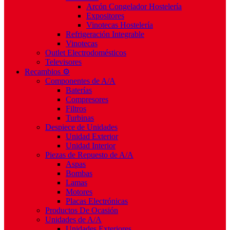
Arcón Congelador Hostelería
Expositores
Vinotecas Hostelería
Refrigeración Integrable
Vinotecas
Outlet Electrodomésticos
Televisores
Recambios ⚙️
Componentes de A/A
Baterías
Compresores
Filtros
Turbinas
Despiece de Unidades
Unidad Exterior
Unidad Interior
Piezas de Repuesto de A/A
Aspas
Bombas
Lamas
Motores
Placas Electrónicas
Productos De Ocasión
Unidades de A/A
Unidades Exteriores