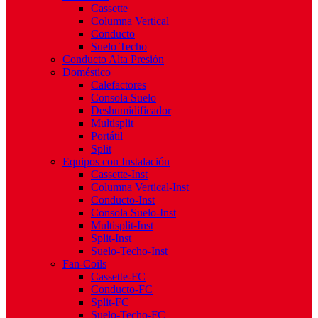
Cassette
Columna Vertical
Conducto
Suelo Techo
Conducto Alta Presión
Doméstico
Calefactores
Consola Suelo
Deshumidificador
Multisplit
Portátil
Split
Equipos con Instalación
Cassette-Inst
Columna Vertical-Inst
Conducto-Inst
Consola Suelo-Inst
Multisplit-Inst
Split-Inst
Suelo-Techo-Inst
Fan-Coils
Cassette-FC
Conducto-FC
Split-FC
Suelo-Techo-FC