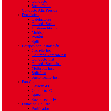
Conducto
Suelo Techo
Conducto Alta Presión
Doméstico
Calefactores
Consola Suelo
Deshumidificador
Multisplit
Portátil
Split
Equipos con Instalación
Cassette-Inst
Columna Vertical-Inst
Conducto-Inst
Consola Suelo-Inst
Multisplit-Inst
Split-Inst
Suelo-Techo-Inst
Fan-Coils
Cassette-FC
Conducto-FC
Split-FC
Suelo-Techo-FC
Filtración De Aire
Purificador