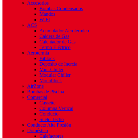
Accesorios
Bombas Condensados
Mandos
WIFI
ACS
Acumulador Aerotérmico
Caldera de Gas
Calentador de Gas
Termo Eléctrico
Aerotermia
Biblock
Depósito de Inercia
Mini-Chiller
Modular Chiller
Monoblock
AirZone
Bombas de Piscina
Comercial
Cassette
Columna Vertical
Conducto
Suelo Techo
Conducto Alta Presión
Doméstico
Calefactores