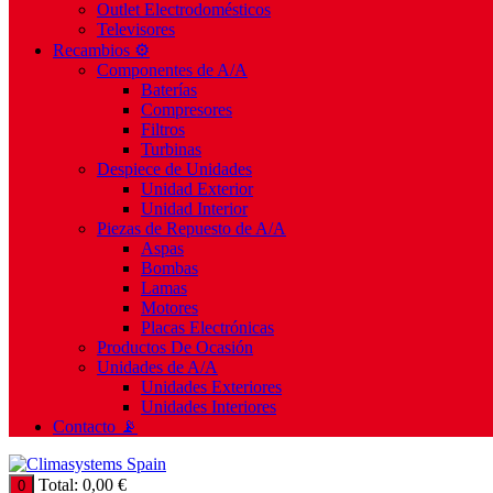
Outlet Electrodomésticos
Televisores
Recambios ⚙️
Componentes de A/A
Baterías
Compresores
Filtros
Turbinas
Despiece de Unidades
Unidad Exterior
Unidad Interior
Piezas de Repuesto de A/A
Aspas
Bombas
Lamas
Motores
Placas Electrónicas
Productos De Ocasión
Unidades de A/A
Unidades Exteriores
Unidades Interiores
Contacto 📡
Total:
0,00
€
0