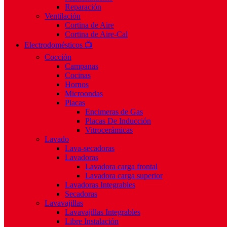
Reparación
Ventilación
Cortina de Aire
Cortina de Aire-Cal
Electrodomésticos 📺
Cocción
Campanas
Cocinas
Hornos
Microondas
Placas
Encimeras de Gas
Placas De Inducción
Vitrocerámicas
Lavado
Lava-secadoras
Lavadoras
Lavadora carga frontal
Lavadora carga superior
Lavadoras Integrables
Secadoras
Lavavajillas
Lavavajillas Integrables
Libre Instalación