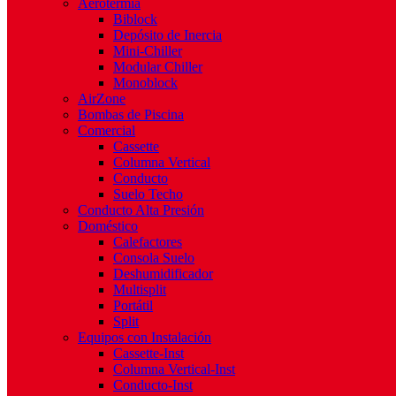
Aerotermia
Biblock
Depósito de Inercia
Mini-Chiller
Modular Chiller
Monoblock
AirZone
Bombas de Piscina
Comercial
Cassette
Columna Vertical
Conducto
Suelo Techo
Conducto Alta Presión
Doméstico
Calefactores
Consola Suelo
Deshumidificador
Multisplit
Portátil
Split
Equipos con Instalación
Cassette-Inst
Columna Vertical-Inst
Conducto-Inst