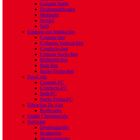
Consola Suelo
Deshumidificador
Multisplit
Portátil
Split
Equipos con Instalación
Cassette-Inst
Columna Vertical-Inst
Conducto-Inst
Consola Suelo-Inst
Multisplit-Inst
Split-Inst
Suelo-Techo-Inst
Fan-Coils
Cassette-FC
Conducto-FC
Split-FC
Suelo-Techo-FC
Filtración De Aire
Purificador
Outlet Climatización
Servicios
Desinstalación
Instalación
Mantenimiento