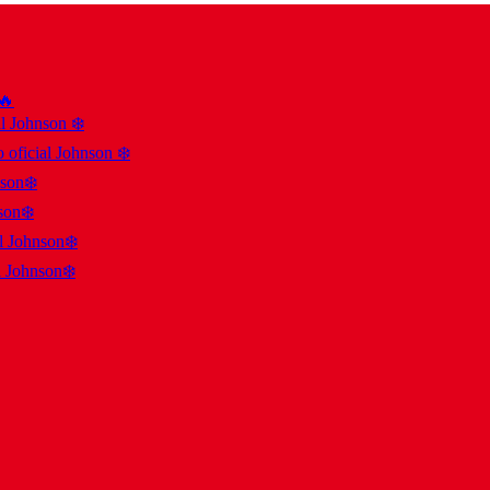
 🔥
al Johnson ❄️
 oficial Johnson ❄️
nson❄️
son❄️
al Johnson❄️
l Johnson❄️