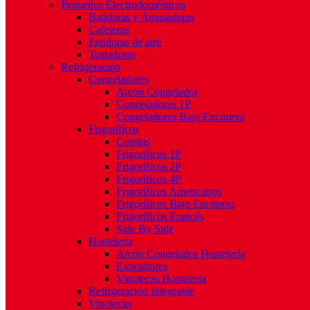
Pequeños Electrodomésticos
Batidoras y Amasadoras
Cafeteras
Freidoras de aire
Tostadoras
Refrigeración
Congeladores
Arcón Congelador
Congeladores 1P
Congeladores Bajo Encimera
Frigoríficos
Combis
Frigoríficos 1P
Frigoríficos 2P
Frigoríficos 4P
Frigoríficos Americanos
Frigoríficos Bajo Encimera
Frigoríficos Francés
Side By Side
Hostelería
Arcón Congelador Hostelería
Expositores
Vinotecas Hostelería
Refrigeración Integrable
Vinotecas