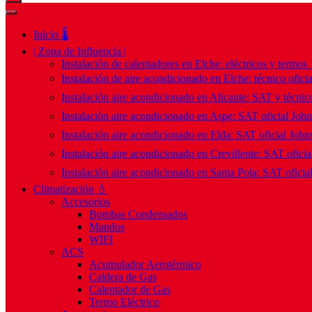
Inicio 🌡️
| Zona de Influencia |
Instalación de calentadores en Elche: eléctricos y termos
Instalación de aire acondicionado en Elche: técnico ofici
Instalación aire acondicionado en Alicante: SAT y técnico
Instalación aire acondicionado en Aspe: SAT oficial Joh
Instalación aire acondicionado en Elda: SAT oficial John
Instalación aire acondicionado en Crevillente: SAT ofici
Instalación aire acondicionado en Santa Pola: SAT oficia
Climatización 💧
Accesorios
Bombas Condensados
Mandos
WIFI
ACS
Acumulador Aerotérmico
Caldera de Gas
Calentador de Gas
Termo Eléctrico