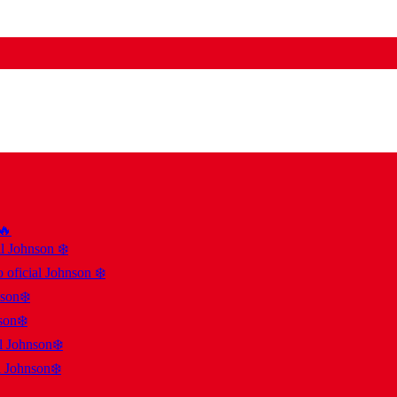
 🔥
al Johnson ❄️
 oficial Johnson ❄️
nson❄️
son❄️
al Johnson❄️
l Johnson❄️