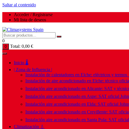
Saltar al contenido
Acceder / Registrarse
Mi lista de deseos
0
Total:
0,00
€
0
Inicio 🌡️
| Zona de Influencia |
Instalación de calentadores en Elche: eléctricos y termos
Instalación de aire acondicionado en Elche: técnico ofici
Instalación aire acondicionado en Alicante: SAT y técnico
Instalación aire acondicionado en Aspe: SAT oficial Joh
Instalación aire acondicionado en Elda: SAT oficial John
Instalación aire acondicionado en Crevillente: SAT ofici
Instalación aire acondicionado en Santa Pola: SAT oficia
Climatización 💧