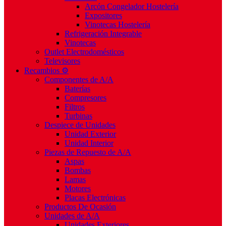
Arcón Congelador Hostelería
Expositores
Vinotecas Hostelería
Refrigeración Integrable
Vinotecas
Outlet Electrodomésticos
Televisores
Recambios ⚙️
Componentes de A/A
Baterías
Compresores
Filtros
Turbinas
Despiece de Unidades
Unidad Exterior
Unidad Interior
Piezas de Repuesto de A/A
Aspas
Bombas
Lamas
Motores
Placas Electrónicas
Productos De Ocasión
Unidades de A/A
Unidades Exteriores