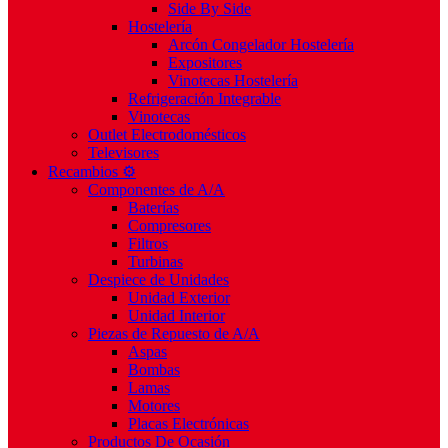
Side By Side
Hostelería
Arcón Congelador Hostelería
Expositores
Vinotecas Hostelería
Refrigeración Integrable
Vinotecas
Outlet Electrodomésticos
Televisores
Recambios ⚙️
Componentes de A/A
Baterías
Compresores
Filtros
Turbinas
Despiece de Unidades
Unidad Exterior
Unidad Interior
Piezas de Repuesto de A/A
Aspas
Bombas
Lamas
Motores
Placas Electrónicas
Productos De Ocasión