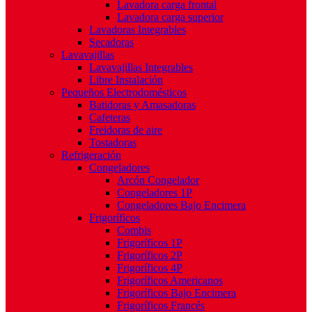
Lavadora carga frontal
Lavadora carga superior
Lavadoras Integrables
Secadoras
Lavavajillas
Lavavajillas Integrables
Libre Instalación
Pequeños Electrodomésticos
Batidoras y Amasadoras
Cafeteras
Freidoras de aire
Tostadoras
Refrigeración
Congeladores
Arcón Congelador
Congeladores 1P
Congeladores Bajo Encimera
Frigoríficos
Combis
Frigoríficos 1P
Frigoríficos 2P
Frigoríficos 4P
Frigoríficos Americanos
Frigoríficos Bajo Encimera
Frigoríficos Francés