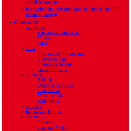
oficial Johnson❄️
Instalación aire acondicionado en Santa Pola: SAT
oficial Johnson❄️
Climatización 💧
Accesorios
Bombas Condensados
Mandos
WIFI
ACS
Acumulador Aerotérmico
Caldera de Gas
Calentador de Gas
Termo Eléctrico
Aerotermia
Biblock
Depósito de Inercia
Mini-Chiller
Modular Chiller
Monoblock
AirZone
Bombas de Piscina
Comercial
Cassette
Columna Vertical