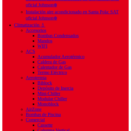
oficial Johnson❄️
Instalación aire acondicionado en Santa Pola: SAT
oficial Johnson❄️
Climatización 💧
Accesorios
Bombas Condensados
Mandos
WIFI
ACS
Acumulador Aerotérmico
Caldera de Gas
Calentador de Gas
Termo Eléctrico
Aerotermia
Biblock
Depósito de Inercia
Mini-Chiller
Modular Chiller
Monoblock
AirZone
Bombas de Piscina
Comercial
Cassette
Columna Vertical