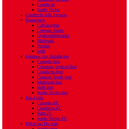
Conducto
Suelo Techo
Conducto Alta Presión
Doméstico
Calefactores
Consola Suelo
Deshumidificador
Multisplit
Portátil
Split
Equipos con Instalación
Cassette-Inst
Columna Vertical-Inst
Conducto-Inst
Consola Suelo-Inst
Multisplit-Inst
Split-Inst
Suelo-Techo-Inst
Fan-Coils
Cassette-FC
Conducto-FC
Split-FC
Suelo-Techo-FC
Filtración De Aire
Purificador