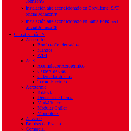
Johnson❄️
Instalación aire acondicionado en Crevillente: SAT
oficial Johnson❄️
Instalación aire acondicionado en Santa Pola: SAT
oficial Johnson❄️
Climatización 💧
Accesorios
Bombas Condensados
Mandos
WIFI
ACS
Acumulador Aerotérmico
Caldera de Gas
Calentador de Gas
Termo Eléctrico
Aerotermia
Biblock
Depósito de Inercia
Mini-Chiller
Modular Chiller
Monoblock
AirZone
Bombas de Piscina
Comercial