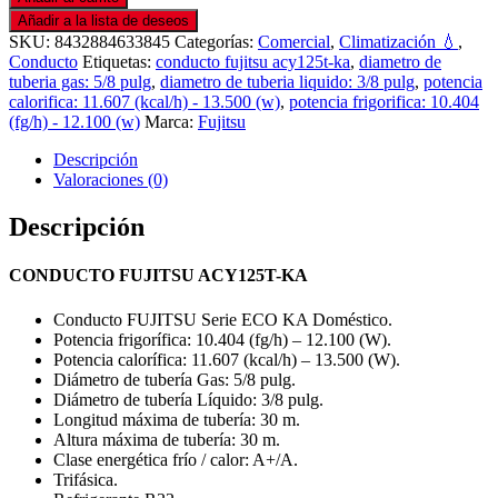
Añadir a la lista de deseos
SKU:
8432884633845
Categorías:
Comercial
,
Climatización 💧
,
Conducto
Etiquetas:
conducto fujitsu acy125t-ka
,
diametro de
tuberia gas: 5/8 pulg
,
diametro de tuberia liquido: 3/8 pulg
,
potencia
calorifica: 11.607 (kcal/h) - 13.500 (w)
,
potencia frigorifica: 10.404
(fg/h) - 12.100 (w)
Marca:
Fujitsu
Descripción
Valoraciones (0)
Descripción
CONDUCTO FUJITSU ACY125T-KA
Conducto FUJITSU Serie ECO KA Doméstico.
Potencia frigorífica: 10.404 (fg/h) – 12.100 (W).
Potencia calorífica: 11.607 (kcal/h) – 13.500 (W).
Diámetro de tubería Gas: 5/8 pulg.
Diámetro de tubería Líquido: 3/8 pulg.
Longitud máxima de tubería: 30 m.
Altura máxima de tubería: 30 m.
Clase energética frío / calor: A+/A.
Trifásica.