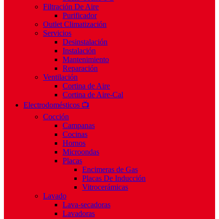
Filtración De Aire
Purificador
Outlet Climatización
Servicios
Desinstalación
Instalación
Mantenimiento
Reparación
Ventilación
Cortina de Aire
Cortina de Aire-Cal
Electrodomésticos 📺
Cocción
Campanas
Cocinas
Hornos
Microondas
Placas
Encimeras de Gas
Placas De Inducción
Vitrocerámicas
Lavado
Lava-secadoras
Lavadoras