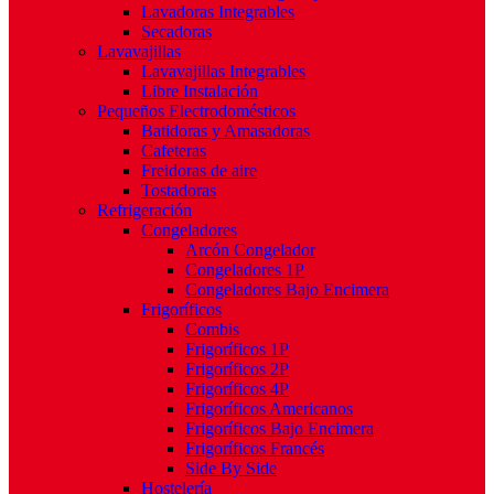
Lavadoras Integrables
Secadoras
Lavavajillas
Lavavajillas Integrables
Libre Instalación
Pequeños Electrodomésticos
Batidoras y Amasadoras
Cafeteras
Freidoras de aire
Tostadoras
Refrigeración
Congeladores
Arcón Congelador
Congeladores 1P
Congeladores Bajo Encimera
Frigoríficos
Combis
Frigoríficos 1P
Frigoríficos 2P
Frigoríficos 4P
Frigoríficos Americanos
Frigoríficos Bajo Encimera
Frigoríficos Francés
Side By Side
Hostelería