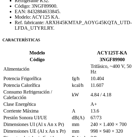
Refrigerante R32.
Código: 3NGF89900.
EAN: 8432884633845.
Modelo: ACY125 KA.
Ref. fabricante: ARXH45KMTAP_AOYG45KQTA_UTD-
LFDA_UTYRLRY.
CARACTERÍSTICAS
Modelo
ACY125T-KA
Código
3NGF89900
Trifásico, ~400 V, 50
Alimentación
Hz
Potencia Frigorífica
fg/h
10.404
Potencia Calorífica
kcal/h
11.607
Consumo Refrigeración /
kW
4.84 / 4.18
Calefacción
Clase Energética
A+
Corriente Máxima
A
13.6
Presión Sonora UI/UE
dB(A)
67/73
Dimensiones UI (Al x An x Pr)
mm
240 × 1.400 × 700
Dimensiones UE (Al x An x Pr)
mm
998 × 940 × 320