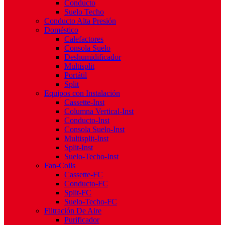
Conducto
Suelo Techo
Conducto Alta Presión
Doméstico
Calefactores
Consola Suelo
Deshumidificador
Multisplit
Portátil
Split
Equipos con Instalación
Cassette-Inst
Columna Vertical-Inst
Conducto-Inst
Consola Suelo-Inst
Multisplit-Inst
Split-Inst
Suelo-Techo-Inst
Fan-Coils
Cassette-FC
Conducto-FC
Split-FC
Suelo-Techo-FC
Filtración De Aire
Purificador