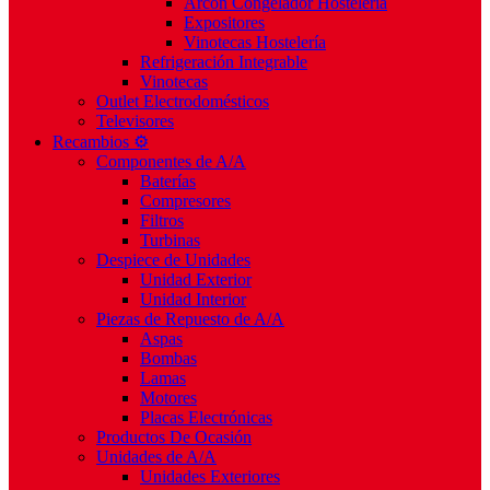
Arcón Congelador Hostelería
Expositores
Vinotecas Hostelería
Refrigeración Integrable
Vinotecas
Outlet Electrodomésticos
Televisores
Recambios ⚙️
Componentes de A/A
Baterías
Compresores
Filtros
Turbinas
Despiece de Unidades
Unidad Exterior
Unidad Interior
Piezas de Repuesto de A/A
Aspas
Bombas
Lamas
Motores
Placas Electrónicas
Productos De Ocasión
Unidades de A/A
Unidades Exteriores