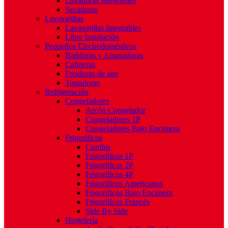
Lavadoras Integrables
Secadoras
Lavavajillas
Lavavajillas Integrables
Libre Instalación
Pequeños Electrodomésticos
Batidoras y Amasadoras
Cafeteras
Freidoras de aire
Tostadoras
Refrigeración
Congeladores
Arcón Congelador
Congeladores 1P
Congeladores Bajo Encimera
Frigoríficos
Combis
Frigoríficos 1P
Frigoríficos 2P
Frigoríficos 4P
Frigoríficos Americanos
Frigoríficos Bajo Encimera
Frigoríficos Francés
Side By Side
Hostelería