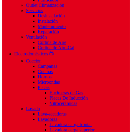
Outlet Climatización
Servicios
Desinstalación
Instalación
Mantenimiento
Reparación
Ventilación
Cortina de Aire
Cortina de Aire-Cal
Electrodomésticos 📺
Cocción
Campanas
Cocinas
Hornos
Microondas
Placas
Encimeras de Gas
Placas De Inducción
Vitrocerámicas
Lavado
Lava-secadoras
Lavadoras
Lavadora carga frontal
Lavadora carga superior