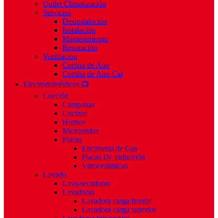
Outlet Climatización
Servicios
Desinstalación
Instalación
Mantenimiento
Reparación
Ventilación
Cortina de Aire
Cortina de Aire-Cal
Electrodomésticos 📺
Cocción
Campanas
Cocinas
Hornos
Microondas
Placas
Encimeras de Gas
Placas De Inducción
Vitrocerámicas
Lavado
Lava-secadoras
Lavadoras
Lavadora carga frontal
Lavadora carga superior