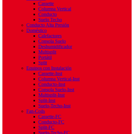
Cassette
Columna Vertical
Conducto
Suelo Techo
Conducto Alta Presión
Doméstico
Calefactores
Consola Suelo
Deshumidificador
Multisplit
Portátil
Split
Equipos con Instalación
Cassette-Inst
Columna Vertical-Inst
Conducto-Inst
Consola Suelo-Inst
Multisplit-Inst
Split-Inst
Suelo-Techo-Inst
Fan-Coils
Cassette-FC
Conducto-FC
Split-FC
Suelo-Techo-FC