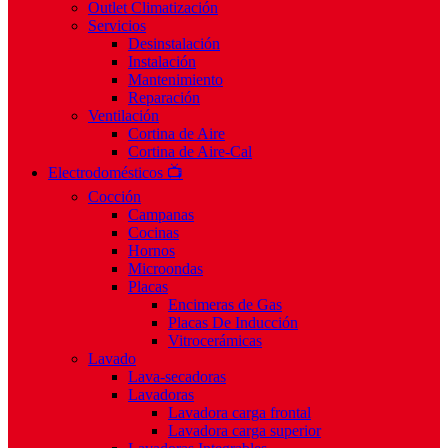
Outlet Climatización
Servicios
Desinstalación
Instalación
Mantenimiento
Reparación
Ventilación
Cortina de Aire
Cortina de Aire-Cal
Electrodomésticos 📺
Cocción
Campanas
Cocinas
Hornos
Microondas
Placas
Encimeras de Gas
Placas De Inducción
Vitrocerámicas
Lavado
Lava-secadoras
Lavadoras
Lavadora carga frontal
Lavadora carga superior