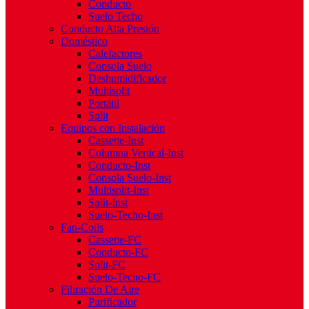
Conducto
Suelo Techo
Conducto Alta Presión
Doméstico
Calefactores
Consola Suelo
Deshumidificador
Multisplit
Portátil
Split
Equipos con Instalación
Cassette-Inst
Columna Vertical-Inst
Conducto-Inst
Consola Suelo-Inst
Multisplit-Inst
Split-Inst
Suelo-Techo-Inst
Fan-Coils
Cassette-FC
Conducto-FC
Split-FC
Suelo-Techo-FC
Filtración De Aire
Purificador