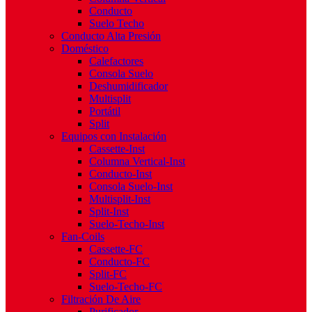
Conducto
Suelo Techo
Conducto Alta Presión
Doméstico
Calefactores
Consola Suelo
Deshumidificador
Multisplit
Portátil
Split
Equipos con Instalación
Cassette-Inst
Columna Vertical-Inst
Conducto-Inst
Consola Suelo-Inst
Multisplit-Inst
Split-Inst
Suelo-Techo-Inst
Fan-Coils
Cassette-FC
Conducto-FC
Split-FC
Suelo-Techo-FC
Filtración De Aire
Purificador