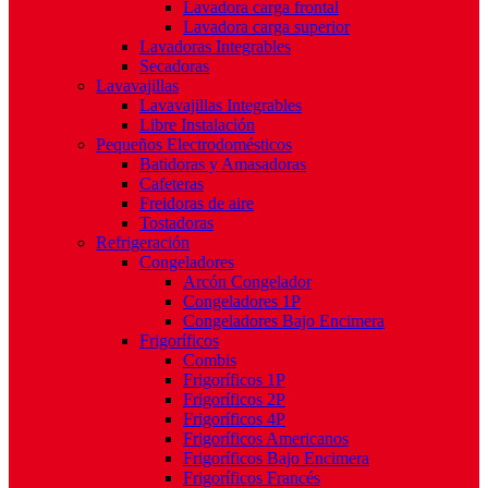
Lavadora carga frontal
Lavadora carga superior
Lavadoras Integrables
Secadoras
Lavavajillas
Lavavajillas Integrables
Libre Instalación
Pequeños Electrodomésticos
Batidoras y Amasadoras
Cafeteras
Freidoras de aire
Tostadoras
Refrigeración
Congeladores
Arcón Congelador
Congeladores 1P
Congeladores Bajo Encimera
Frigoríficos
Combis
Frigoríficos 1P
Frigoríficos 2P
Frigoríficos 4P
Frigoríficos Americanos
Frigoríficos Bajo Encimera
Frigoríficos Francés