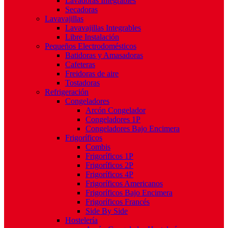
Lavadoras Integrables
Secadoras
Lavavajillas
Lavavajillas Integrables
Libre Instalación
Pequeños Electrodomésticos
Batidoras y Amasadoras
Cafeteras
Freidoras de aire
Tostadoras
Refrigeración
Congeladores
Arcón Congelador
Congeladores 1P
Congeladores Bajo Encimera
Frigoríficos
Combis
Frigoríficos 1P
Frigoríficos 2P
Frigoríficos 4P
Frigoríficos Americanos
Frigoríficos Bajo Encimera
Frigoríficos Francés
Side By Side
Hostelería