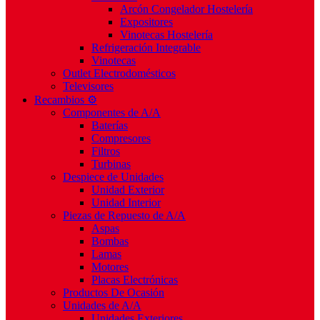
Arcón Congelador Hostelería
Expositores
Vinotecas Hostelería
Refrigeración Integrable
Vinotecas
Outlet Electrodomésticos
Televisores
Recambios ⚙️
Componentes de A/A
Baterías
Compresores
Filtros
Turbinas
Despiece de Unidades
Unidad Exterior
Unidad Interior
Piezas de Repuesto de A/A
Aspas
Bombas
Lamas
Motores
Placas Electrónicas
Productos De Ocasión
Unidades de A/A
Unidades Exteriores