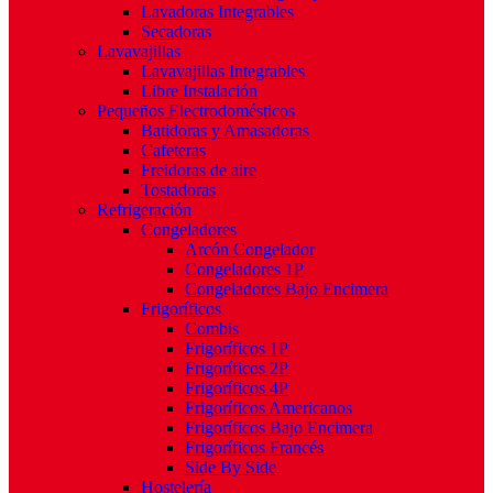
Lavadoras Integrables
Secadoras
Lavavajillas
Lavavajillas Integrables
Libre Instalación
Pequeños Electrodomésticos
Batidoras y Amasadoras
Cafeteras
Freidoras de aire
Tostadoras
Refrigeración
Congeladores
Arcón Congelador
Congeladores 1P
Congeladores Bajo Encimera
Frigoríficos
Combis
Frigoríficos 1P
Frigoríficos 2P
Frigoríficos 4P
Frigoríficos Americanos
Frigoríficos Bajo Encimera
Frigoríficos Francés
Side By Side
Hostelería