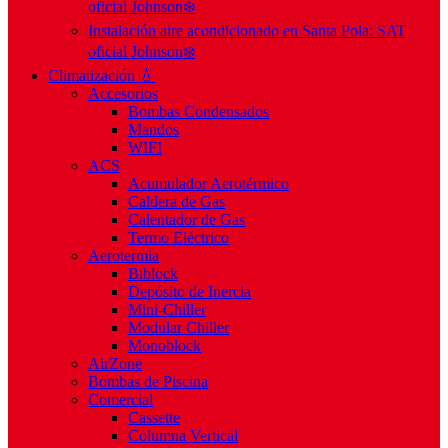
oficial Johnson❄️
Instalación aire acondicionado en Santa Pola: SAT
oficial Johnson❄️
Climatización 💧
Accesorios
Bombas Condensados
Mandos
WIFI
ACS
Acumulador Aerotérmico
Caldera de Gas
Calentador de Gas
Termo Eléctrico
Aerotermia
Biblock
Depósito de Inercia
Mini-Chiller
Modular Chiller
Monoblock
AirZone
Bombas de Piscina
Comercial
Cassette
Columna Vertical