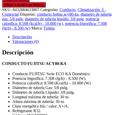
Añadir a la lista de deseos
SKU:
8432884633807
Categorías:
Conducto
,
Climatización 💧
,
Comercial
Etiquetas:
conducto fujitsu acy80-ka
,
diametro de tuberia
gas: 5/8 pulg
,
diametro de tuberia liquido: 3/8 pulg
,
potencia
calorifica: 8.598 (kcal/h) - 10.000 (w)
,
potencia frigorifica: 7.308
(fg/h) - 8.500 (w)
Marca:
Fujitsu
Descripción
Valoraciones (0)
Descripción
CONDUCTO FUJITSU ACY80-KA
Conducto FUJITSU Serie ECO KA Doméstico.
Potencia frigorífica: 7.308 (fg/h) – 8.500 (W).
Potencia calorífica: 8.598 (Kcal/h) – 10.000 (W).
Diámetro de tubería Gas: 5/8 pulg.
Diámetro de tubería Líquido: 3/8 pulg.
Longitud máxima de tubería: 30 m.
Altura máxima de tubería: 30 m.
Clase energética frío / calor: A+/A.
Refrigerante R32.