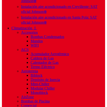
Johnson❄️
Instalación aire acondicionado en Crevillente: SAT
oficial Johnson❄️
Instalación aire acondicionado en Santa Pola: SAT
oficial Johnson❄️
Climatización 💧
Accesorios
Bombas Condensados
Mandos
WIFI
ACS
Acumulador Aerotérmico
Caldera de Gas
Calentador de Gas
Termo Eléctrico
Aerotermia
Biblock
Depósito de Inercia
Mini-Chiller
Modular Chiller
Monoblock
AirZone
Bombas de Piscina
Comercial