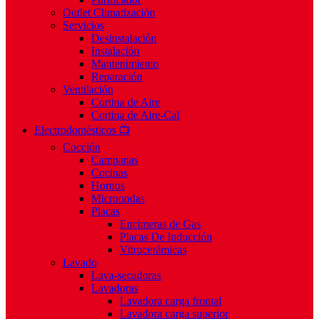
Outlet Climatización
Servicios
Desinstalación
Instalación
Mantenimiento
Reparación
Ventilación
Cortina de Aire
Cortina de Aire-Cal
Electrodomésticos 📺
Cocción
Campanas
Cocinas
Hornos
Microondas
Placas
Encimeras de Gas
Placas De Inducción
Vitrocerámicas
Lavado
Lava-secadoras
Lavadoras
Lavadora carga frontal
Lavadora carga superior