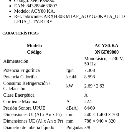
Código: 3NGF89880.
EAN: 8432884633807.
Modelo: ACY80 KA.
Ref. fabricante: ARXH30KMTAP_AOYG30KATA_UTD-
LFDA_UTY-RLRY.
CARACTERÍSTICAS
Modelo
ACY80-KA
Código
3NGF89880
Monofásico, ~230 V,
Alimentación
50 Hz
Potencia Frigorífica
fg/h
7.308
Potencia Calorífica
kcal/h
8.598
Consumo Refrigeración /
kW
2.69 / 2.63
Calefacción
Clase Energética
A+
Corriente Máxima
A
22.5
Presión Sonora UI/UE
dB(A)
64/69
Dimensiones UI (Al x An x Pr)
mm
240 × 1.400 × 700
Dimensiones UE (Al x An x Pr)
mm
788 × 940 × 320
Diametro de tuberia líquido
Pulgadas
3/8