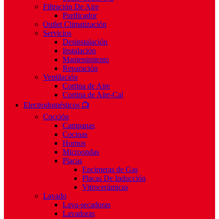
Filtración De Aire
Purificador
Outlet Climatización
Servicios
Desinstalación
Instalación
Mantenimiento
Reparación
Ventilación
Cortina de Aire
Cortina de Aire-Cal
Electrodomésticos 📺
Cocción
Campanas
Cocinas
Hornos
Microondas
Placas
Encimeras de Gas
Placas De Inducción
Vitrocerámicas
Lavado
Lava-secadoras
Lavadoras