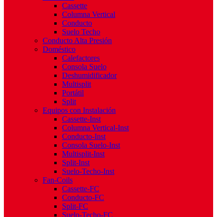
Cassette
Columna Vertical
Conducto
Suelo Techo
Conducto Alta Presión
Doméstico
Calefactores
Consola Suelo
Deshumidificador
Multisplit
Portátil
Split
Equipos con Instalación
Cassette-Inst
Columna Vertical-Inst
Conducto-Inst
Consola Suelo-Inst
Multisplit-Inst
Split-Inst
Suelo-Techo-Inst
Fan-Coils
Cassette-FC
Conducto-FC
Split-FC
Suelo-Techo-FC