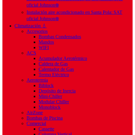
oficial Johnson❄️
Instalación aire acondicionado en Santa Pola: SAT
oficial Johnson❄️
Climatización 💧
Accesorios
Bombas Condensados
Mandos
WIFI
ACS
Acumulador Aerotérmico
Caldera de Gas
Calentador de Gas
Termo Eléctrico
Aerotermia
Biblock
Depósito de Inercia
Mini-Chiller
Modular Chiller
Monoblock
AirZone
Bombas de Piscina
Comercial
Cassette
Columna Vertical