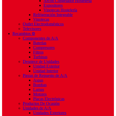
Arcón Congelador Hostelería
Expositores
Vinotecas Hostelería
Refrigeración Integrable
Vinotecas
Outlet Electrodomésticos
Televisores
Recambios ⚙️
Componentes de A/A
Baterías
Compresores
Filtros
Turbinas
Despiece de Unidades
Unidad Exterior
Unidad Interior
Piezas de Repuesto de A/A
Aspas
Bombas
Lamas
Motores
Placas Electrónicas
Productos De Ocasión
Unidades de A/A
Unidades Exteriores