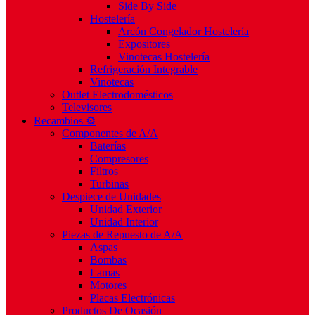
Side By Side
Hostelería
Arcón Congelador Hostelería
Expositores
Vinotecas Hostelería
Refrigeración Integrable
Vinotecas
Outlet Electrodomésticos
Televisores
Recambios ⚙️
Componentes de A/A
Baterías
Compresores
Filtros
Turbinas
Despiece de Unidades
Unidad Exterior
Unidad Interior
Piezas de Repuesto de A/A
Aspas
Bombas
Lamas
Motores
Placas Electrónicas
Productos De Ocasión