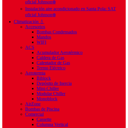
oficial Johnson❄️
Instalación aire acondicionado en Santa Pola: SAT
oficial Johnson❄️
Climatización 💧
Accesorios
Bombas Condensados
Mandos
WIFI
ACS
Acumulador Aerotérmico
Caldera de Gas
Calentador de Gas
Termo Eléctrico
Aerotermia
Biblock
Depósito de Inercia
Mini-Chiller
Modular Chiller
Monoblock
AirZone
Bombas de Piscina
Comercial
Cassette
Columna Vertical