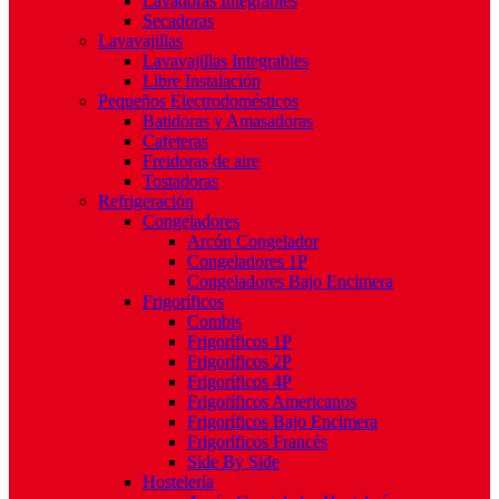
Lavadoras Integrables
Secadoras
Lavavajillas
Lavavajillas Integrables
Libre Instalación
Pequeños Electrodomésticos
Batidoras y Amasadoras
Cafeteras
Freidoras de aire
Tostadoras
Refrigeración
Congeladores
Arcón Congelador
Congeladores 1P
Congeladores Bajo Encimera
Frigoríficos
Combis
Frigoríficos 1P
Frigoríficos 2P
Frigoríficos 4P
Frigoríficos Americanos
Frigoríficos Bajo Encimera
Frigoríficos Francés
Side By Side
Hostelería