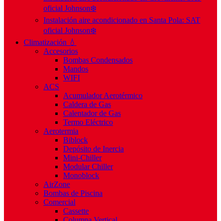
oficial Johnson❄️
Instalación aire acondicionado en Santa Pola: SAT
oficial Johnson❄️
Climatización 💧
Accesorios
Bombas Condensados
Mandos
WIFI
ACS
Acumulador Aerotérmico
Caldera de Gas
Calentador de Gas
Termo Eléctrico
Aerotermia
Biblock
Depósito de Inercia
Mini-Chiller
Modular Chiller
Monoblock
AirZone
Bombas de Piscina
Comercial
Cassette
Columna Vertical