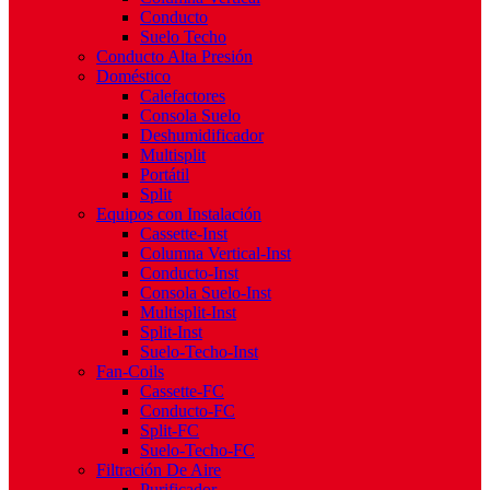
Conducto
Suelo Techo
Conducto Alta Presión
Doméstico
Calefactores
Consola Suelo
Deshumidificador
Multisplit
Portátil
Split
Equipos con Instalación
Cassette-Inst
Columna Vertical-Inst
Conducto-Inst
Consola Suelo-Inst
Multisplit-Inst
Split-Inst
Suelo-Techo-Inst
Fan-Coils
Cassette-FC
Conducto-FC
Split-FC
Suelo-Techo-FC
Filtración De Aire
Purificador