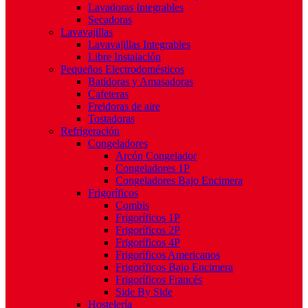
Lavadoras Integrables
Secadoras
Lavavajillas
Lavavajillas Integrables
Libre Instalación
Pequeños Electrodomésticos
Batidoras y Amasadoras
Cafeteras
Freidoras de aire
Tostadoras
Refrigeración
Congeladores
Arcón Congelador
Congeladores 1P
Congeladores Bajo Encimera
Frigoríficos
Combis
Frigoríficos 1P
Frigoríficos 2P
Frigoríficos 4P
Frigoríficos Americanos
Frigoríficos Bajo Encimera
Frigoríficos Francés
Side By Side
Hostelería