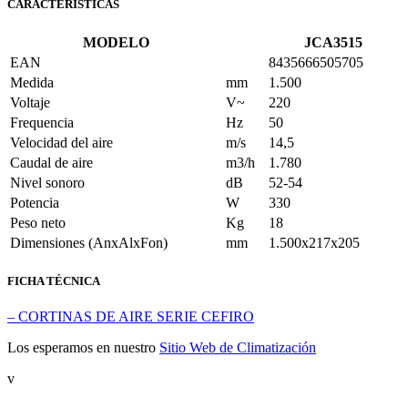
CARACTERÍSTICAS
MODELO
JCA3515
EAN
8435666505705
Medida
mm
1.500
Voltaje
V~
220
Frequencia
Hz
50
Velocidad del aire
m/s
14,5
Caudal de aire
m3/h
1.780
Nivel sonoro
dB
52-54
Potencia
W
330
Peso neto
Kg
18
Dimensiones (AnxAlxFon)
mm
1.500x217x205
FICHA TÉCNICA
– CORTINAS DE AIRE SERIE CEFIRO
Los esperamos en nuestro
Sitio Web de Climatización
v