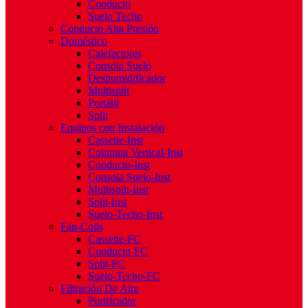
Conducto
Suelo Techo
Conducto Alta Presión
Doméstico
Calefactores
Consola Suelo
Deshumidificador
Multisplit
Portátil
Split
Equipos con Instalación
Cassette-Inst
Columna Vertical-Inst
Conducto-Inst
Consola Suelo-Inst
Multisplit-Inst
Split-Inst
Suelo-Techo-Inst
Fan-Coils
Cassette-FC
Conducto-FC
Split-FC
Suelo-Techo-FC
Filtración De Aire
Purificador