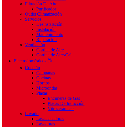
Filtración De Aire
Purificador
Outlet Climatización
Servicios
Desinstalación
Instalación
Mantenimiento
Reparación
Ventilación
Cortina de Aire
Cortina de Aire-Cal
Electrodomésticos 📺
Cocción
Campanas
Cocinas
Hornos
Microondas
Placas
Encimeras de Gas
Placas De Inducción
Vitrocerámicas
Lavado
Lava-secadoras
Lavadoras