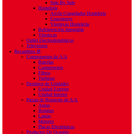
Side By Side
Hostelería
Arcón Congelador Hostelería
Expositores
Vinotecas Hostelería
Refrigeración Integrable
Vinotecas
Outlet Electrodomésticos
Televisores
Recambios ⚙️
Componentes de A/A
Baterías
Compresores
Filtros
Turbinas
Despiece de Unidades
Unidad Exterior
Unidad Interior
Piezas de Repuesto de A/A
Aspas
Bombas
Lamas
Motores
Placas Electrónicas
Productos De Ocasión