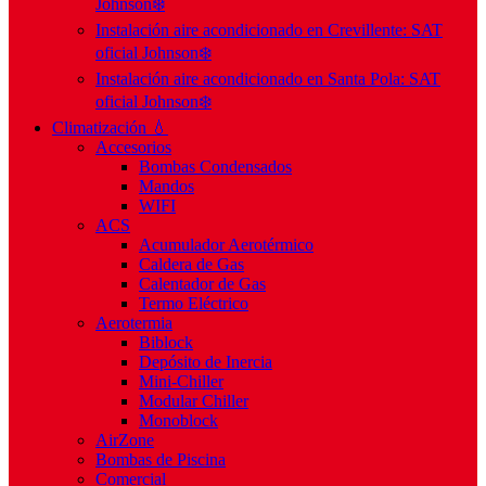
Johnson❄️
Instalación aire acondicionado en Crevillente: SAT
oficial Johnson❄️
Instalación aire acondicionado en Santa Pola: SAT
oficial Johnson❄️
Climatización 💧
Accesorios
Bombas Condensados
Mandos
WIFI
ACS
Acumulador Aerotérmico
Caldera de Gas
Calentador de Gas
Termo Eléctrico
Aerotermia
Biblock
Depósito de Inercia
Mini-Chiller
Modular Chiller
Monoblock
AirZone
Bombas de Piscina
Comercial