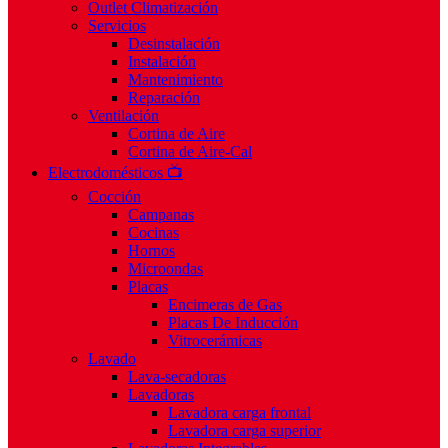
Outlet Climatización
Servicios
Desinstalación
Instalación
Mantenimiento
Reparación
Ventilación
Cortina de Aire
Cortina de Aire-Cal
Electrodomésticos 📺
Cocción
Campanas
Cocinas
Hornos
Microondas
Placas
Encimeras de Gas
Placas De Inducción
Vitrocerámicas
Lavado
Lava-secadoras
Lavadoras
Lavadora carga frontal
Lavadora carga superior