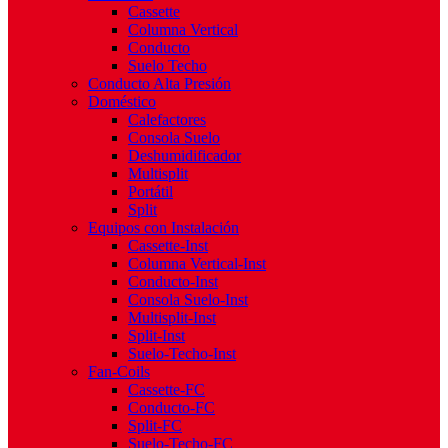
Cassette
Columna Vertical
Conducto
Suelo Techo
Conducto Alta Presión
Doméstico
Calefactores
Consola Suelo
Deshumidificador
Multisplit
Portátil
Split
Equipos con Instalación
Cassette-Inst
Columna Vertical-Inst
Conducto-Inst
Consola Suelo-Inst
Multisplit-Inst
Split-Inst
Suelo-Techo-Inst
Fan-Coils
Cassette-FC
Conducto-FC
Split-FC
Suelo-Techo-FC