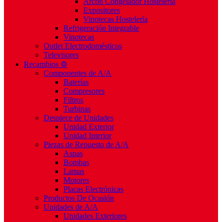
Arcón Congelador Hostelería
Expositores
Vinotecas Hostelería
Refrigeración Integrable
Vinotecas
Outlet Electrodomésticos
Televisores
Recambios ⚙️
Componentes de A/A
Baterías
Compresores
Filtros
Turbinas
Despiece de Unidades
Unidad Exterior
Unidad Interior
Piezas de Repuesto de A/A
Aspas
Bombas
Lamas
Motores
Placas Electrónicas
Productos De Ocasión
Unidades de A/A
Unidades Exteriores