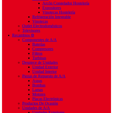
Arcón Congelador Hostelería
Expositores
Vinotecas Hostelería
Refrigeración Integrable
Vinotecas
Outlet Electrodomésticos
Televisores
Recambios ⚙️
Componentes de A/A
Baterías
Compresores
Filtros
Turbinas
Despiece de Unidades
Unidad Exterior
Unidad Interior
Piezas de Repuesto de A/A
Aspas
Bombas
Lamas
Motores
Placas Electrónicas
Productos De Ocasión
Unidades de A/A
Unidades Exteriores