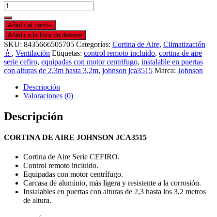
Añadir al carrito
Añadir a la lista de deseos
SKU:
8435666505705
Categorías:
Cortina de Aire
,
Climatización
💧
,
Ventilación
Etiquetas:
control remoto incluido
,
cortina de aire
serie cefiro
,
equipadas con motor centrifugo
,
instalable en puertas
con alturas de 2.3m hasta 3.2m
,
johnson jca3515
Marca:
Johnson
Descripción
Valoraciones (0)
Descripción
CORTINA DE AIRE JOHNSON JCA3515
Cortina de Aire Serie CEFIRO.
Control remoto incluido.
Equipadas con motor centrífugo.
Carcasa de aluminio, más ligera y resistente a la corrosión.
Instalables en puertas con alturas de 2,3 hasta los 3,2 metros
de altura.