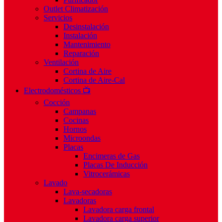
Outlet Climatización
Servicios
Desinstalación
Instalación
Mantenimiento
Reparación
Ventilación
Cortina de Aire
Cortina de Aire-Cal
Electrodomésticos 📺
Cocción
Campanas
Cocinas
Hornos
Microondas
Placas
Encimeras de Gas
Placas De Inducción
Vitrocerámicas
Lavado
Lava-secadoras
Lavadoras
Lavadora carga frontal
Lavadora carga superior