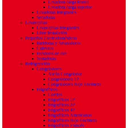
Lavadora carga frontal
Lavadora carga superior
Lavadoras Integrables
Secadoras
Lavavajillas
Lavavajillas Integrables
Libre Instalación
Pequeños Electrodomésticos
Batidoras y Amasadoras
Cafeteras
Freidoras de aire
Tostadoras
Refrigeración
Congeladores
Arcón Congelador
Congeladores 1P
Congeladores Bajo Encimera
Frigoríficos
Combis
Frigoríficos 1P
Frigoríficos 2P
Frigoríficos 4P
Frigoríficos Americanos
Frigoríficos Bajo Encimera
Frigoríficos Francés