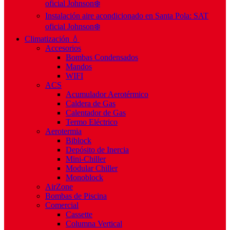
oficial Johnson❄️
Instalación aire acondicionado en Santa Pola: SAT
oficial Johnson❄️
Climatización 💧
Accesorios
Bombas Condensados
Mandos
WIFI
ACS
Acumulador Aerotérmico
Caldera de Gas
Calentador de Gas
Termo Eléctrico
Aerotermia
Biblock
Depósito de Inercia
Mini-Chiller
Modular Chiller
Monoblock
AirZone
Bombas de Piscina
Comercial
Cassette
Columna Vertical