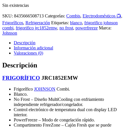
Sin existencias
SKU:
8435666508713
Categorías:
Combis
,
Electrodomésticos 📺
,
Frigoríficos
,
Refrigeración
Etiquetas:
blanco
,
frigorifico johnson
combi
,
frigorifico jrc1852emw
,
no frost
,
powerfreeze
Marca:
Johnson
Descripción
Información adicional
Valoraciones (0)
Descripción
FRIGORÍFICO
JRC1852EMW
Frigorífico
JOHNSON
Combi.
Blanco.
No Frost – Diseño MultiCooling con enfriamiento
independiente refrigerador/congelador.
Control electrónico de temperatura dual con display LED
interior.
PowerFreeze – Modo de congelación rápido.
Compartimento FreeZone – Cajón Fresh que se puede