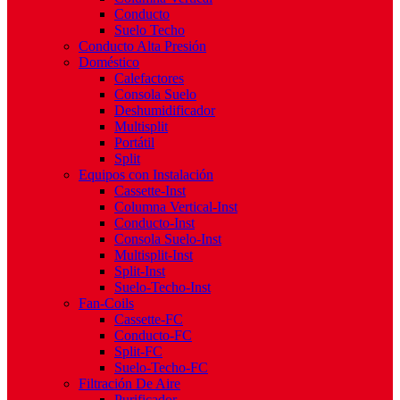
Conducto
Suelo Techo
Conducto Alta Presión
Doméstico
Calefactores
Consola Suelo
Deshumidificador
Multisplit
Portátil
Split
Equipos con Instalación
Cassette-Inst
Columna Vertical-Inst
Conducto-Inst
Consola Suelo-Inst
Multisplit-Inst
Split-Inst
Suelo-Techo-Inst
Fan-Coils
Cassette-FC
Conducto-FC
Split-FC
Suelo-Techo-FC
Filtración De Aire
Purificador