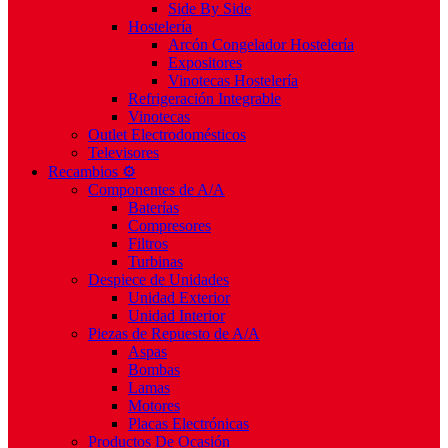
Side By Side
Hostelería
Arcón Congelador Hostelería
Expositores
Vinotecas Hostelería
Refrigeración Integrable
Vinotecas
Outlet Electrodomésticos
Televisores
Recambios ⚙️
Componentes de A/A
Baterías
Compresores
Filtros
Turbinas
Despiece de Unidades
Unidad Exterior
Unidad Interior
Piezas de Repuesto de A/A
Aspas
Bombas
Lamas
Motores
Placas Electrónicas
Productos De Ocasión