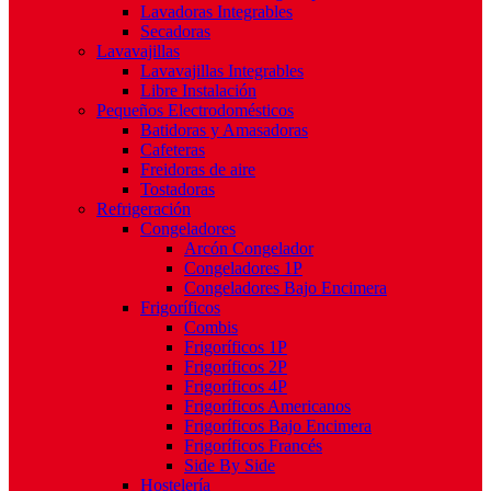
Lavadoras Integrables
Secadoras
Lavavajillas
Lavavajillas Integrables
Libre Instalación
Pequeños Electrodomésticos
Batidoras y Amasadoras
Cafeteras
Freidoras de aire
Tostadoras
Refrigeración
Congeladores
Arcón Congelador
Congeladores 1P
Congeladores Bajo Encimera
Frigoríficos
Combis
Frigoríficos 1P
Frigoríficos 2P
Frigoríficos 4P
Frigoríficos Americanos
Frigoríficos Bajo Encimera
Frigoríficos Francés
Side By Side
Hostelería