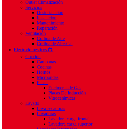
Outlet Climatización
Servicios
Desinstalación
Instalación
Mantenimiento
Reparación
Ventilación
Cortina de Aire
Cortina de Aire-Cal
Electrodomésticos 📺
Cocción
Campanas
Cocinas
Hornos
Microondas
Placas
Encimeras de Gas
Placas De Inducción
Vitrocerámicas
Lavado
Lava-secadoras
Lavadoras
Lavadora carga frontal
Lavadora carga superior