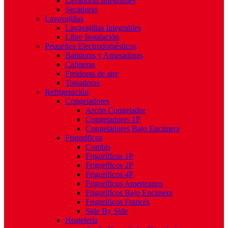
Lavadoras Integrables
Secadoras
Lavavajillas
Lavavajillas Integrables
Libre Instalación
Pequeños Electrodomésticos
Batidoras y Amasadoras
Cafeteras
Freidoras de aire
Tostadoras
Refrigeración
Congeladores
Arcón Congelador
Congeladores 1P
Congeladores Bajo Encimera
Frigoríficos
Combis
Frigoríficos 1P
Frigoríficos 2P
Frigoríficos 4P
Frigoríficos Americanos
Frigoríficos Bajo Encimera
Frigoríficos Francés
Side By Side
Hostelería