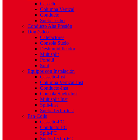
Cassette
Columna Vertical
Conducto
Suelo Techo
Conducto Alta Presión
Doméstico
Calefactores
Consola Suelo
Deshumidificador
Multisplit
Portátil
Split
Equipos con Instalación
Cassette-Inst
Columna Vertical-Inst
Conducto-Inst
Consola Suelo-Inst
Multisplit-Inst
Split-Inst
Suelo-Techo-Inst
Fan-Coils
Cassette-FC
Conducto-FC
Split-FC
Suelo-Techo-FC