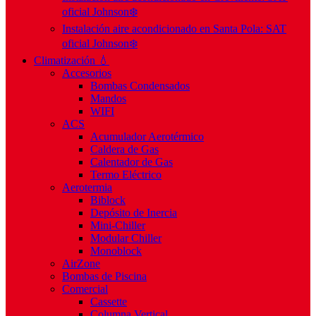
oficial Johnson❄️
Instalación aire acondicionado en Santa Pola: SAT
oficial Johnson❄️
Climatización 💧
Accesorios
Bombas Condensados
Mandos
WIFI
ACS
Acumulador Aerotérmico
Caldera de Gas
Calentador de Gas
Termo Eléctrico
Aerotermia
Biblock
Depósito de Inercia
Mini-Chiller
Modular Chiller
Monoblock
AirZone
Bombas de Piscina
Comercial
Cassette
Columna Vertical