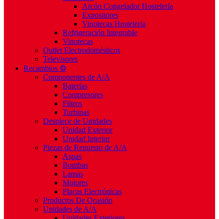
Arcón Congelador Hostelería
Expositores
Vinotecas Hostelería
Refrigeración Integrable
Vinotecas
Outlet Electrodomésticos
Televisores
Recambios ⚙️
Componentes de A/A
Baterías
Compresores
Filtros
Turbinas
Despiece de Unidades
Unidad Exterior
Unidad Interior
Piezas de Repuesto de A/A
Aspas
Bombas
Lamas
Motores
Placas Electrónicas
Productos De Ocasión
Unidades de A/A
Unidades Exteriores