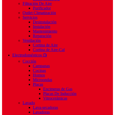
Filtración De Aire
Purificador
Outlet Climatización
Servicios
Desinstalación
Instalación
Mantenimiento
Reparación
Ventilación
Cortina de Aire
Cortina de Aire-Cal
Electrodomésticos 📺
Cocción
Campanas
Cocinas
Hornos
Microondas
Placas
Encimeras de Gas
Placas De Inducción
Vitrocerámicas
Lavado
Lava-secadoras
Lavadoras