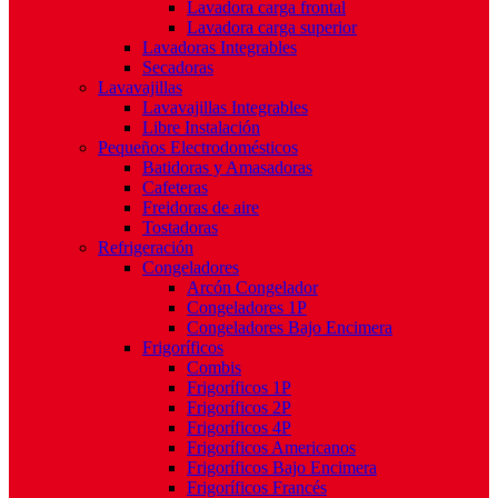
Lavadora carga frontal
Lavadora carga superior
Lavadoras Integrables
Secadoras
Lavavajillas
Lavavajillas Integrables
Libre Instalación
Pequeños Electrodomésticos
Batidoras y Amasadoras
Cafeteras
Freidoras de aire
Tostadoras
Refrigeración
Congeladores
Arcón Congelador
Congeladores 1P
Congeladores Bajo Encimera
Frigoríficos
Combis
Frigoríficos 1P
Frigoríficos 2P
Frigoríficos 4P
Frigoríficos Americanos
Frigoríficos Bajo Encimera
Frigoríficos Francés