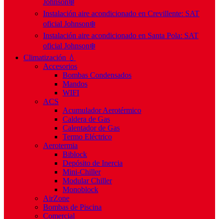
Johnson❄️
Instalación aire acondicionado en Crevillente: SAT
oficial Johnson❄️
Instalación aire acondicionado en Santa Pola: SAT
oficial Johnson❄️
Climatización 💧
Accesorios
Bombas Condensados
Mandos
WIFI
ACS
Acumulador Aerotérmico
Caldera de Gas
Calentador de Gas
Termo Eléctrico
Aerotermia
Biblock
Depósito de Inercia
Mini-Chiller
Modular Chiller
Monoblock
AirZone
Bombas de Piscina
Comercial