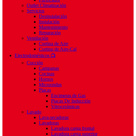
Outlet Climatización
Servicios
Desinstalación
Instalación
Mantenimiento
Reparación
Ventilación
Cortina de Aire
Cortina de Aire-Cal
Electrodomésticos 📺
Cocción
Campanas
Cocinas
Hornos
Microondas
Placas
Encimeras de Gas
Placas De Inducción
Vitrocerámicas
Lavado
Lava-secadoras
Lavadoras
Lavadora carga frontal
Lavadora carga superior