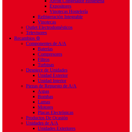
Arcón Congelador Hostelería
Expositores
Vinotecas Hostelería
Refrigeración Integrable
Vinotecas
Outlet Electrodomésticos
Televisores
Recambios ⚙️
Componentes de A/A
Baterías
Compresores
Filtros
Turbinas
Despiece de Unidades
Unidad Exterior
Unidad Interior
Piezas de Repuesto de A/A
Aspas
Bombas
Lamas
Motores
Placas Electrónicas
Productos De Ocasión
Unidades de A/A
Unidades Exteriores