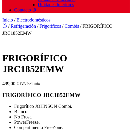
Unidades Interiores
Contacto 📡
Inicio
/
Electrodomésticos
📺
/
Refrigeración
/
Frigoríficos
/
Combis
/ FRIGORÍFICO
JRC1852EMW
FRIGORÍFICO
JRC1852EMW
499,00
€
IVA Incluido
FRIGORÍFICO JRC1852EMW
Frigorífico JOHNSON Combi.
Blanco.
No Frost.
PowerFreeze.
Compartimento FreeZone.