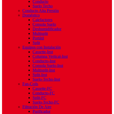
Conducto
Suelo Techo
Conducto Alta Presión
Doméstico
Calefactores
Consola Suelo
Deshumidificador
Multisplit
Portátil
Split
Equipos con Instalación
Cassette-Inst
Columna Vertical-Inst
Conducto-Inst
Consola Suelo-Inst
Multisplit-Inst
Split-Inst
Suelo-Techo-Inst
Fan-Coils
Cassette-FC
Conducto-FC
Split-FC
Suelo-Techo-FC
Filtración De Aire
Purificador