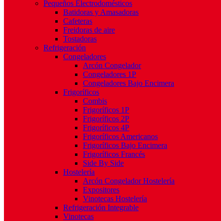
Pequeños Electrodomésticos
Batidoras y Amasadoras
Cafeteras
Freidoras de aire
Tostadoras
Refrigeración
Congeladores
Arcón Congelador
Congeladores 1P
Congeladores Bajo Encimera
Frigoríficos
Combis
Frigoríficos 1P
Frigoríficos 2P
Frigoríficos 4P
Frigoríficos Americanos
Frigoríficos Bajo Encimera
Frigoríficos Francés
Side By Side
Hostelería
Arcón Congelador Hostelería
Expositores
Vinotecas Hostelería
Refrigeración Integrable
Vinotecas