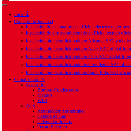
Inicio 🌡️
| Zona de Influencia |
Instalación de calentadores en Elche: eléctricos y termos
Instalación de aire acondicionado en Elche: técnico ofici
Instalación aire acondicionado en Alicante: SAT y técnico
Instalación aire acondicionado en Aspe: SAT oficial Joh
Instalación aire acondicionado en Elda: SAT oficial John
Instalación aire acondicionado en Crevillente: SAT ofici
Instalación aire acondicionado en Santa Pola: SAT oficia
Climatización 💧
Accesorios
Bombas Condensados
Mandos
WIFI
ACS
Acumulador Aerotérmico
Caldera de Gas
Calentador de Gas
Termo Eléctrico