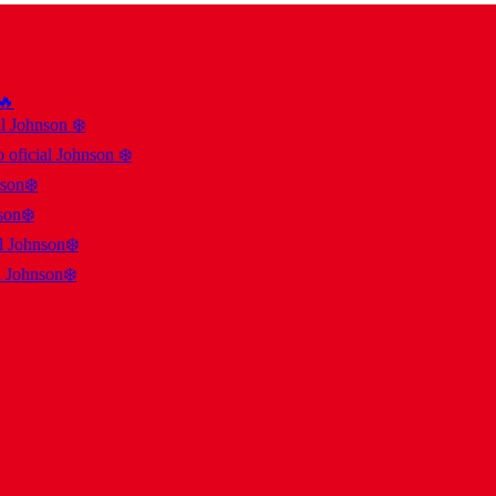
 🔥
al Johnson ❄️
 oficial Johnson ❄️
nson❄️
son❄️
al Johnson❄️
l Johnson❄️