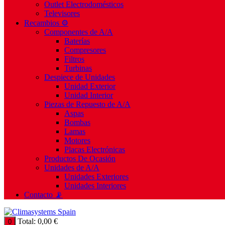
Outlet Electrodomésticos
Televisores
Recambios ⚙️
Componentes de A/A
Baterías
Compresores
Filtros
Turbinas
Despiece de Unidades
Unidad Exterior
Unidad Interior
Piezas de Repuesto de A/A
Aspas
Bombas
Lamas
Motores
Placas Electrónicas
Productos De Ocasión
Unidades de A/A
Unidades Exteriores
Unidades Interiores
Contacto 📡
Total:
0,00
€
0