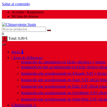
Saltar al contenido
Acceder / Registrarse
Mi lista de deseos
0
Total:
0,00
€
0
Inicio 🌡️
| Zona de Influencia |
Instalación de calentadores en Elche: eléctricos y termos
Instalación de aire acondicionado en Elche: técnico ofici
Instalación aire acondicionado en Alicante: SAT y técnico
Instalación aire acondicionado en Aspe: SAT oficial Joh
Instalación aire acondicionado en Elda: SAT oficial John
Instalación aire acondicionado en Crevillente: SAT ofici
Instalación aire acondicionado en Santa Pola: SAT oficia
Climatización 💧