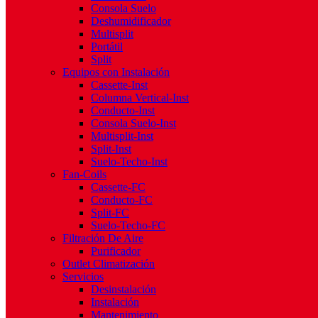
Consola Suelo
Deshumidificador
Multisplit
Portátil
Split
Equipos con Instalación
Cassette-Inst
Columna Vertical-Inst
Conducto-Inst
Consola Suelo-Inst
Multisplit-Inst
Split-Inst
Suelo-Techo-Inst
Fan-Coils
Cassette-FC
Conducto-FC
Split-FC
Suelo-Techo-FC
Filtración De Aire
Purificador
Outlet Climatización
Servicios
Desinstalación
Instalación
Mantenimiento