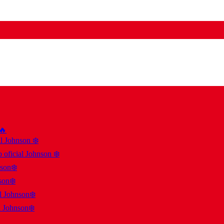
 🔥
al Johnson ❄️
 oficial Johnson ❄️
nson❄️
son❄️
al Johnson❄️
l Johnson❄️