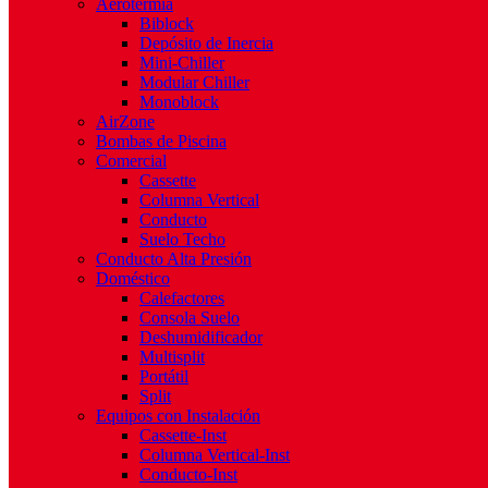
Aerotermia
Biblock
Depósito de Inercia
Mini-Chiller
Modular Chiller
Monoblock
AirZone
Bombas de Piscina
Comercial
Cassette
Columna Vertical
Conducto
Suelo Techo
Conducto Alta Presión
Doméstico
Calefactores
Consola Suelo
Deshumidificador
Multisplit
Portátil
Split
Equipos con Instalación
Cassette-Inst
Columna Vertical-Inst
Conducto-Inst