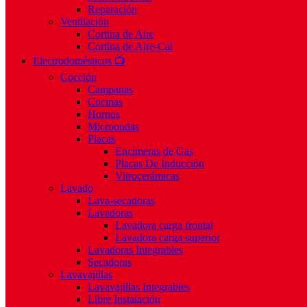
Reparación
Ventilación
Cortina de Aire
Cortina de Aire-Cal
Electrodomésticos 📺
Cocción
Campanas
Cocinas
Hornos
Microondas
Placas
Encimeras de Gas
Placas De Inducción
Vitrocerámicas
Lavado
Lava-secadoras
Lavadoras
Lavadora carga frontal
Lavadora carga superior
Lavadoras Integrables
Secadoras
Lavavajillas
Lavavajillas Integrables
Libre Instalación