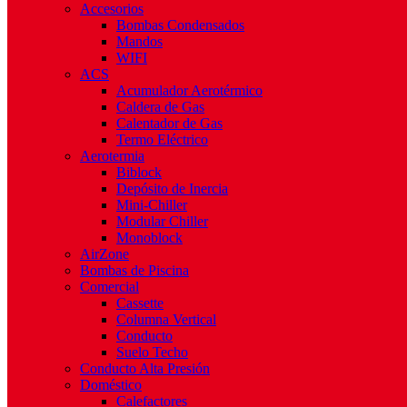
Accesorios
Bombas Condensados
Mandos
WIFI
ACS
Acumulador Aerotérmico
Caldera de Gas
Calentador de Gas
Termo Eléctrico
Aerotermia
Biblock
Depósito de Inercia
Mini-Chiller
Modular Chiller
Monoblock
AirZone
Bombas de Piscina
Comercial
Cassette
Columna Vertical
Conducto
Suelo Techo
Conducto Alta Presión
Doméstico
Calefactores