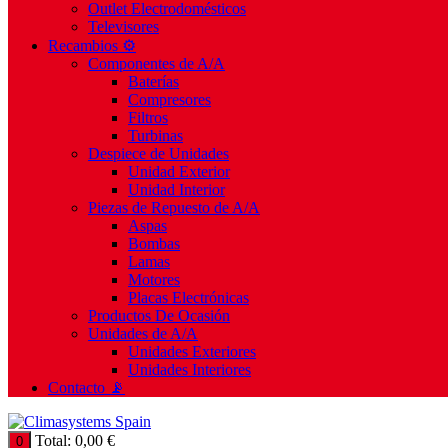
Outlet Electrodomésticos
Televisores
Recambios ⚙️
Componentes de A/A
Baterías
Compresores
Filtros
Turbinas
Despiece de Unidades
Unidad Exterior
Unidad Interior
Piezas de Repuesto de A/A
Aspas
Bombas
Lamas
Motores
Placas Electrónicas
Productos De Ocasión
Unidades de A/A
Unidades Exteriores
Unidades Interiores
Contacto 📡
Total:
0,00
€
0