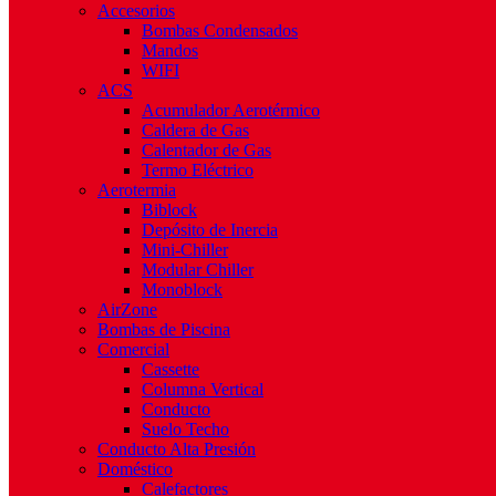
Accesorios
Bombas Condensados
Mandos
WIFI
ACS
Acumulador Aerotérmico
Caldera de Gas
Calentador de Gas
Termo Eléctrico
Aerotermia
Biblock
Depósito de Inercia
Mini-Chiller
Modular Chiller
Monoblock
AirZone
Bombas de Piscina
Comercial
Cassette
Columna Vertical
Conducto
Suelo Techo
Conducto Alta Presión
Doméstico
Calefactores