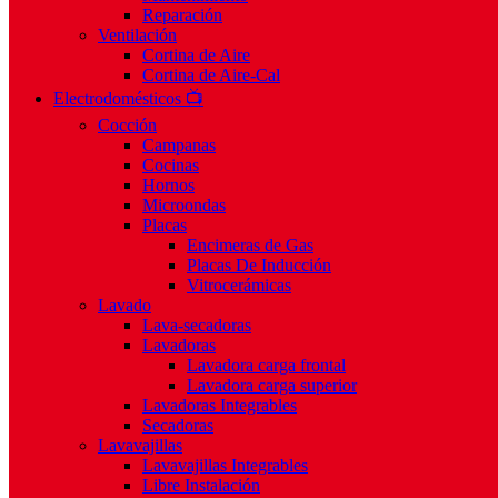
Reparación
Ventilación
Cortina de Aire
Cortina de Aire-Cal
Electrodomésticos 📺
Cocción
Campanas
Cocinas
Hornos
Microondas
Placas
Encimeras de Gas
Placas De Inducción
Vitrocerámicas
Lavado
Lava-secadoras
Lavadoras
Lavadora carga frontal
Lavadora carga superior
Lavadoras Integrables
Secadoras
Lavavajillas
Lavavajillas Integrables
Libre Instalación