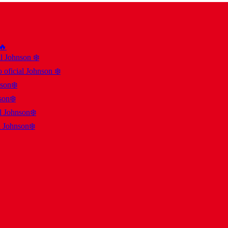
 🔥
al Johnson ❄️
 oficial Johnson ❄️
nson❄️
son❄️
al Johnson❄️
l Johnson❄️