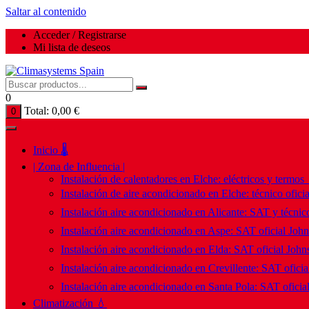
Saltar al contenido
Acceder / Registrarse
Mi lista de deseos
0
Total:
0,00
€
0
Inicio 🌡️
| Zona de Influencia |
Instalación de calentadores en Elche: eléctricos y termos
Instalación de aire acondicionado en Elche: técnico ofici
Instalación aire acondicionado en Alicante: SAT y técnico
Instalación aire acondicionado en Aspe: SAT oficial Joh
Instalación aire acondicionado en Elda: SAT oficial John
Instalación aire acondicionado en Crevillente: SAT ofici
Instalación aire acondicionado en Santa Pola: SAT oficia
Climatización 💧