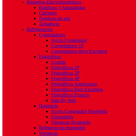
Pequeños Electrodomésticos
Batidoras y Amasadoras
Cafeteras
Freidoras de aire
Tostadoras
Refrigeración
Congeladores
Arcón Congelador
Congeladores 1P
Congeladores Bajo Encimera
Frigoríficos
Combis
Frigoríficos 1P
Frigoríficos 2P
Frigoríficos 4P
Frigoríficos Americanos
Frigoríficos Bajo Encimera
Frigoríficos Francés
Side By Side
Hostelería
Arcón Congelador Hostelería
Expositores
Vinotecas Hostelería
Refrigeración Integrable
Vinotecas