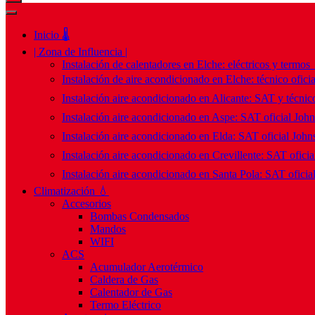
Inicio 🌡️
| Zona de Influencia |
Instalación de calentadores en Elche: eléctricos y termos
Instalación de aire acondicionado en Elche: técnico ofici
Instalación aire acondicionado en Alicante: SAT y técnico
Instalación aire acondicionado en Aspe: SAT oficial Joh
Instalación aire acondicionado en Elda: SAT oficial John
Instalación aire acondicionado en Crevillente: SAT ofici
Instalación aire acondicionado en Santa Pola: SAT oficia
Climatización 💧
Accesorios
Bombas Condensados
Mandos
WIFI
ACS
Acumulador Aerotérmico
Caldera de Gas
Calentador de Gas
Termo Eléctrico