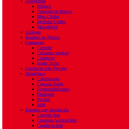
Aerotermia
Biblock
Depósito de Inercia
Mini-Chiller
Modular Chiller
Monoblock
AirZone
Bombas de Piscina
Comercial
Cassette
Columna Vertical
Conducto
Suelo Techo
Conducto Alta Presión
Doméstico
Calefactores
Consola Suelo
Deshumidificador
Multisplit
Portátil
Split
Equipos con Instalación
Cassette-Inst
Columna Vertical-Inst
Conducto-Inst