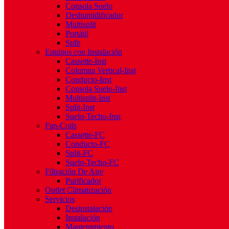
Consola Suelo
Deshumidificador
Multisplit
Portátil
Split
Equipos con Instalación
Cassette-Inst
Columna Vertical-Inst
Conducto-Inst
Consola Suelo-Inst
Multisplit-Inst
Split-Inst
Suelo-Techo-Inst
Fan-Coils
Cassette-FC
Conducto-FC
Split-FC
Suelo-Techo-FC
Filtración De Aire
Purificador
Outlet Climatización
Servicios
Desinstalación
Instalación
Mantenimiento