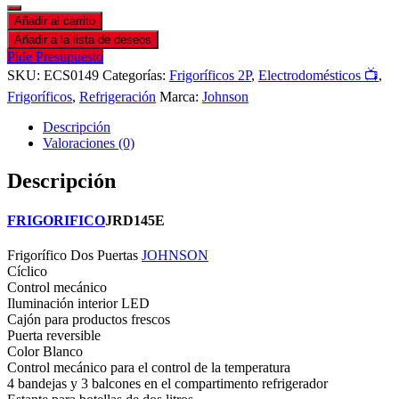
Añadir al carrito
Añadir a la lista de deseos
Pide Presupuesto
SKU:
ECS0149
Categorías:
Frigoríficos 2P
,
Electrodomésticos 📺
,
Frigoríficos
,
Refrigeración
Marca:
Johnson
Descripción
Valoraciones (0)
Descripción
FRIGORIFICO
JRD145E
Frigorífico Dos Puertas
JOHNSON
Cíclico
Control mecánico
Iluminación interior LED
Cajón para productos frescos
Puerta reversible
Color Blanco
Control mecánico para el control de la temperatura
4 bandejas y 3 balcones en el compartimento refrigerador