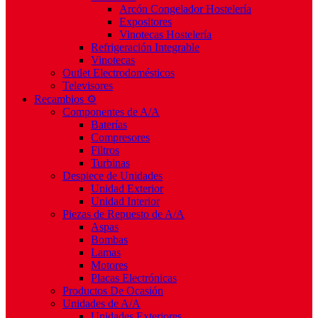
Arcón Congelador Hostelería
Expositores
Vinotecas Hostelería
Refrigeración Integrable
Vinotecas
Outlet Electrodomésticos
Televisores
Recambios ⚙️
Componentes de A/A
Baterías
Compresores
Filtros
Turbinas
Despiece de Unidades
Unidad Exterior
Unidad Interior
Piezas de Repuesto de A/A
Aspas
Bombas
Lamas
Motores
Placas Electrónicas
Productos De Ocasión
Unidades de A/A
Unidades Exteriores