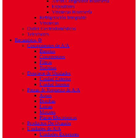
Arcón Congelador Hostelería
Expositores
Vinotecas Hostelería
Refrigeración Integrable
Vinotecas
Outlet Electrodomésticos
Televisores
Recambios ⚙️
Componentes de A/A
Baterías
Compresores
Filtros
Turbinas
Despiece de Unidades
Unidad Exterior
Unidad Interior
Piezas de Repuesto de A/A
Aspas
Bombas
Lamas
Motores
Placas Electrónicas
Productos De Ocasión
Unidades de A/A
Unidades Exteriores