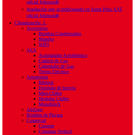
oficial Johnson❄️
Instalación aire acondicionado en Santa Pola: SAT
oficial Johnson❄️
Climatización 💧
Accesorios
Bombas Condensados
Mandos
WIFI
ACS
Acumulador Aerotérmico
Caldera de Gas
Calentador de Gas
Termo Eléctrico
Aerotermia
Biblock
Depósito de Inercia
Mini-Chiller
Modular Chiller
Monoblock
AirZone
Bombas de Piscina
Comercial
Cassette
Columna Vertical