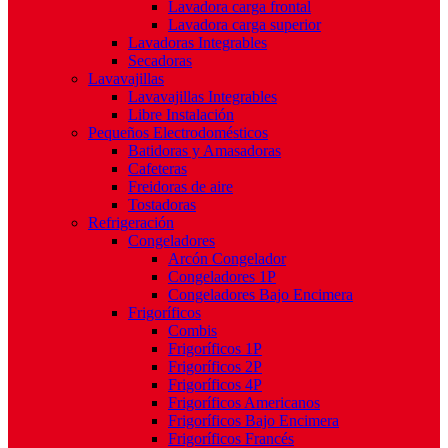
Lavadora carga frontal
Lavadora carga superior
Lavadoras Integrables
Secadoras
Lavavajillas
Lavavajillas Integrables
Libre Instalación
Pequeños Electrodomésticos
Batidoras y Amasadoras
Cafeteras
Freidoras de aire
Tostadoras
Refrigeración
Congeladores
Arcón Congelador
Congeladores 1P
Congeladores Bajo Encimera
Frigoríficos
Combis
Frigoríficos 1P
Frigoríficos 2P
Frigoríficos 4P
Frigoríficos Americanos
Frigoríficos Bajo Encimera
Frigoríficos Francés