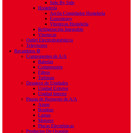
Side By Side
Hostelería
Arcón Congelador Hostelería
Expositores
Vinotecas Hostelería
Refrigeración Integrable
Vinotecas
Outlet Electrodomésticos
Televisores
Recambios ⚙️
Componentes de A/A
Baterías
Compresores
Filtros
Turbinas
Despiece de Unidades
Unidad Exterior
Unidad Interior
Piezas de Repuesto de A/A
Aspas
Bombas
Lamas
Motores
Placas Electrónicas
Productos De Ocasión