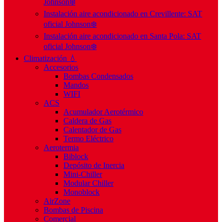
Johnson❄️
Instalación aire acondicionado en Crevillente: SAT
oficial Johnson❄️
Instalación aire acondicionado en Santa Pola: SAT
oficial Johnson❄️
Climatización 💧
Accesorios
Bombas Condensados
Mandos
WIFI
ACS
Acumulador Aerotérmico
Caldera de Gas
Calentador de Gas
Termo Eléctrico
Aerotermia
Biblock
Depósito de Inercia
Mini-Chiller
Modular Chiller
Monoblock
AirZone
Bombas de Piscina
Comercial