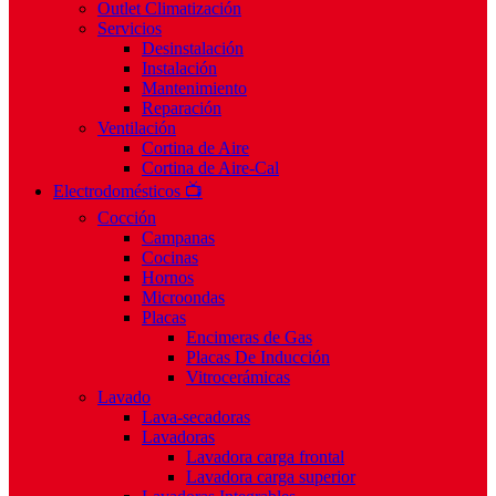
Outlet Climatización
Servicios
Desinstalación
Instalación
Mantenimiento
Reparación
Ventilación
Cortina de Aire
Cortina de Aire-Cal
Electrodomésticos 📺
Cocción
Campanas
Cocinas
Hornos
Microondas
Placas
Encimeras de Gas
Placas De Inducción
Vitrocerámicas
Lavado
Lava-secadoras
Lavadoras
Lavadora carga frontal
Lavadora carga superior