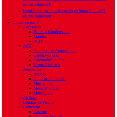
oficial Johnson❄️
Instalación aire acondicionado en Santa Pola: SAT
oficial Johnson❄️
Climatización 💧
Accesorios
Bombas Condensados
Mandos
WIFI
ACS
Acumulador Aerotérmico
Caldera de Gas
Calentador de Gas
Termo Eléctrico
Aerotermia
Biblock
Depósito de Inercia
Mini-Chiller
Modular Chiller
Monoblock
AirZone
Bombas de Piscina
Comercial
Cassette
Columna Vertical