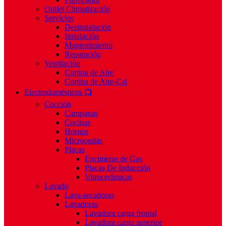
Outlet Climatización
Servicios
Desinstalación
Instalación
Mantenimiento
Reparación
Ventilación
Cortina de Aire
Cortina de Aire-Cal
Electrodomésticos 📺
Cocción
Campanas
Cocinas
Hornos
Microondas
Placas
Encimeras de Gas
Placas De Inducción
Vitrocerámicas
Lavado
Lava-secadoras
Lavadoras
Lavadora carga frontal
Lavadora carga superior