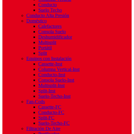
Conducto
Suelo Techo
Conducto Alta Presión
Doméstico
Calefactores
Consola Suelo
Deshumidificador
Multisplit
Portátil
Split
Equipos con Instalación
Cassette-Inst
Columna Vertical-Inst
Conducto-Inst
Consola Suelo-Inst
Multisplit-Inst
Split-Inst
Suelo-Techo-Inst
Fan-Coils
Cassette-FC
Conducto-FC
Split-FC
Suelo-Techo-FC
Filtración De Aire
Purificador