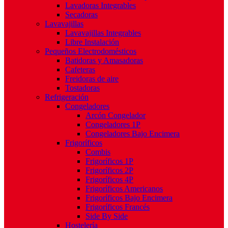
Lavadoras Integrables
Secadoras
Lavavajillas
Lavavajillas Integrables
Libre Instalación
Pequeños Electrodomésticos
Batidoras y Amasadoras
Cafeteras
Freidoras de aire
Tostadoras
Refrigeración
Congeladores
Arcón Congelador
Congeladores 1P
Congeladores Bajo Encimera
Frigoríficos
Combis
Frigoríficos 1P
Frigoríficos 2P
Frigoríficos 4P
Frigoríficos Americanos
Frigoríficos Bajo Encimera
Frigoríficos Francés
Side By Side
Hostelería