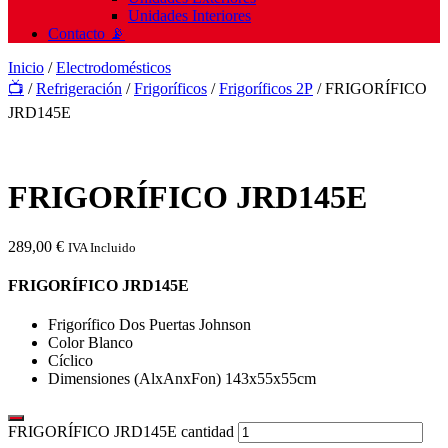
Unidades Interiores
Contacto 📡
Inicio
/
Electrodomésticos
📺
/
Refrigeración
/
Frigoríficos
/
Frigoríficos 2P
/ FRIGORÍFICO
JRD145E
FRIGORÍFICO JRD145E
289,00
€
IVA Incluido
FRIGORÍFICO JRD145E
Frigorífico Dos Puertas Johnson
Color Blanco
Cíclico
Dimensiones (AlxAnxFon) 143x55x55cm
FRIGORÍFICO JRD145E cantidad