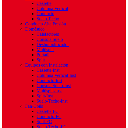
Cassette
Columna Vertical
Conducto
Suelo Techo
Conducto Alta Presión
Doméstico
Calefactores
Consola Suelo
Deshumidificador
Multisplit
Portátil
Split
Equipos con Instalación
Cassette-Inst
Columna Vertical-Inst
Conducto-Inst
Consola Suelo-Inst
Multisplit-Inst
Split-Inst
Suelo-Techo-Inst
Fan-Coils
Cassette-FC
Conducto-FC
Split-FC
Suelo-Techo-FC