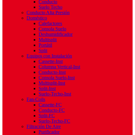
Conducto
Suelo Techo
Conducto Alta Presión
Doméstico
Calefactores
Consola Suelo
Deshumidificador
Multisplit
Portátil
Split
Equipos con Instalación
Cassette-Inst
Columna Vertical-Inst
Conducto-Inst
Consola Suelo-Inst
Multisplit-Inst
Split-Inst
Suelo-Techo-Inst
Fan-Coils
Cassette-FC
Conducto-FC
Split-FC
Suelo-Techo-FC
Filtración De Aire
Purificador