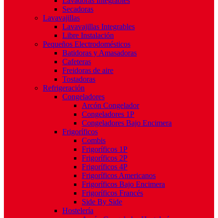
Lavadoras Integrables
Secadoras
Lavavajillas
Lavavajillas Integrables
Libre Instalación
Pequeños Electrodomésticos
Batidoras y Amasadoras
Cafeteras
Freidoras de aire
Tostadoras
Refrigeración
Congeladores
Arcón Congelador
Congeladores 1P
Congeladores Bajo Encimera
Frigoríficos
Combis
Frigoríficos 1P
Frigoríficos 2P
Frigoríficos 4P
Frigoríficos Americanos
Frigoríficos Bajo Encimera
Frigoríficos Francés
Side By Side
Hostelería