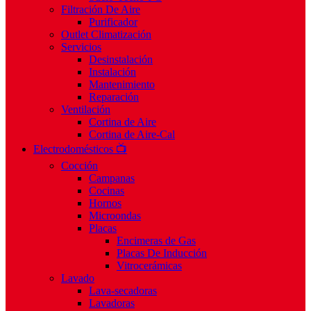
Filtración De Aire
Purificador
Outlet Climatización
Servicios
Desinstalación
Instalación
Mantenimiento
Reparación
Ventilación
Cortina de Aire
Cortina de Aire-Cal
Electrodomésticos 📺
Cocción
Campanas
Cocinas
Hornos
Microondas
Placas
Encimeras de Gas
Placas De Inducción
Vitrocerámicas
Lavado
Lava-secadoras
Lavadoras