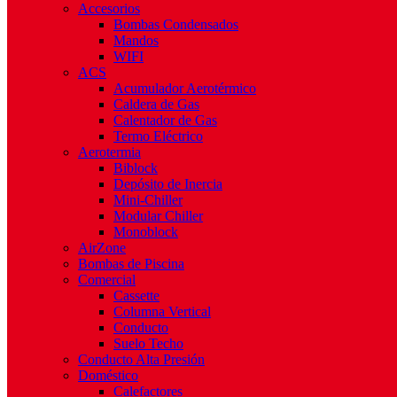
Accesorios
Bombas Condensados
Mandos
WIFI
ACS
Acumulador Aerotérmico
Caldera de Gas
Calentador de Gas
Termo Eléctrico
Aerotermia
Biblock
Depósito de Inercia
Mini-Chiller
Modular Chiller
Monoblock
AirZone
Bombas de Piscina
Comercial
Cassette
Columna Vertical
Conducto
Suelo Techo
Conducto Alta Presión
Doméstico
Calefactores