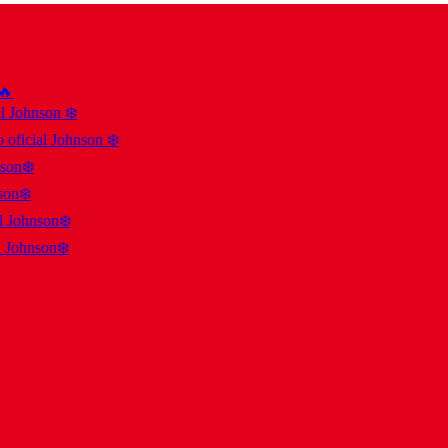
 🔥
al Johnson ❄️
 oficial Johnson ❄️
nson❄️
son❄️
al Johnson❄️
l Johnson❄️