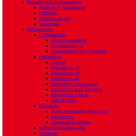
Pequeños Electrodomésticos
Batidoras y Amasadoras
Cafeteras
Freidoras de aire
Tostadoras
Refrigeración
Congeladores
Arcón Congelador
Congeladores 1P
Congeladores Bajo Encimera
Frigoríficos
Combis
Frigoríficos 1P
Frigoríficos 2P
Frigoríficos 4P
Frigoríficos Americanos
Frigoríficos Bajo Encimera
Frigoríficos Francés
Side By Side
Hostelería
Arcón Congelador Hostelería
Expositores
Vinotecas Hostelería
Refrigeración Integrable
Vinotecas