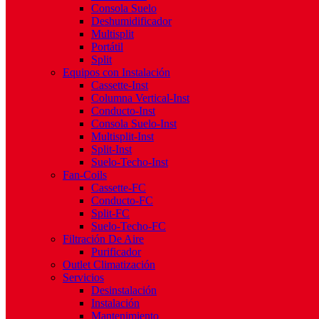
Consola Suelo
Deshumidificador
Multisplit
Portátil
Split
Equipos con Instalación
Cassette-Inst
Columna Vertical-Inst
Conducto-Inst
Consola Suelo-Inst
Multisplit-Inst
Split-Inst
Suelo-Techo-Inst
Fan-Coils
Cassette-FC
Conducto-FC
Split-FC
Suelo-Techo-FC
Filtración De Aire
Purificador
Outlet Climatización
Servicios
Desinstalación
Instalación
Mantenimiento