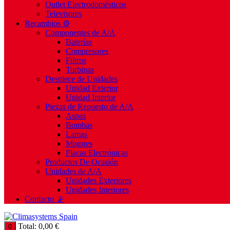
Outlet Electrodomésticos
Televisores
Recambios ⚙️
Componentes de A/A
Baterías
Compresores
Filtros
Turbinas
Despiece de Unidades
Unidad Exterior
Unidad Interior
Piezas de Repuesto de A/A
Aspas
Bombas
Lamas
Motores
Placas Electrónicas
Productos De Ocasión
Unidades de A/A
Unidades Exteriores
Unidades Interiores
Contacto 📡
Total:
0,00
€
0