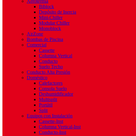
Aerotermia
Biblock
Depósito de Inercia
Mini-Chiller
Modular Chiller
Monoblock
AirZone
Bombas de Piscina
Comercial
Cassette
Columna Vertical
Conducto
Suelo Techo
Conducto Alta Presión
Doméstico
Calefactores
Consola Suelo
Deshumidificador
Multisplit
Portátil
Split
Equipos con Instalación
Cassette-Inst
Columna Vertical-Inst
Conducto-Inst