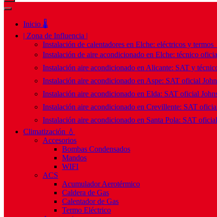
Inicio 🌡️
| Zona de Influencia |
Instalación de calentadores en Elche: eléctricos y termos
Instalación de aire acondicionado en Elche: técnico ofici
Instalación aire acondicionado en Alicante: SAT y técnico
Instalación aire acondicionado en Aspe: SAT oficial Joh
Instalación aire acondicionado en Elda: SAT oficial John
Instalación aire acondicionado en Crevillente: SAT ofici
Instalación aire acondicionado en Santa Pola: SAT oficia
Climatización 💧
Accesorios
Bombas Condensados
Mandos
WIFI
ACS
Acumulador Aerotérmico
Caldera de Gas
Calentador de Gas
Termo Eléctrico