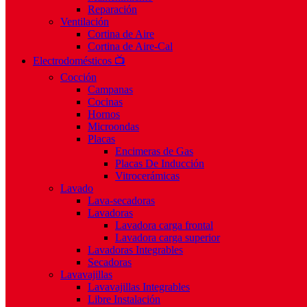
Reparación
Ventilación
Cortina de Aire
Cortina de Aire-Cal
Electrodomésticos 📺
Cocción
Campanas
Cocinas
Hornos
Microondas
Placas
Encimeras de Gas
Placas De Inducción
Vitrocerámicas
Lavado
Lava-secadoras
Lavadoras
Lavadora carga frontal
Lavadora carga superior
Lavadoras Integrables
Secadoras
Lavavajillas
Lavavajillas Integrables
Libre Instalación