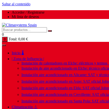
Saltar al contenido
Acceder / Registrarse
Mi lista de deseos
0
Total:
0,00
€
0
Inicio 🌡️
| Zona de Influencia |
Instalación de calentadores en Elche: eléctricos y termos
Instalación de aire acondicionado en Elche: técnico ofici
Instalación aire acondicionado en Alicante: SAT y técnico
Instalación aire acondicionado en Aspe: SAT oficial Joh
Instalación aire acondicionado en Elda: SAT oficial John
Instalación aire acondicionado en Crevillente: SAT ofici
Instalación aire acondicionado en Santa Pola: SAT oficia
Climatización 💧