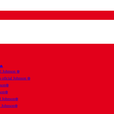
 🔥
al Johnson ❄️
 oficial Johnson ❄️
nson❄️
son❄️
al Johnson❄️
l Johnson❄️