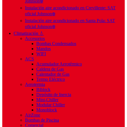
Johnson❄️
Instalación aire acondicionado en Crevillente: SAT
oficial Johnson❄️
Instalación aire acondicionado en Santa Pola: SAT
oficial Johnson❄️
Climatización 💧
Accesorios
Bombas Condensados
Mandos
WIFI
ACS
Acumulador Aerotérmico
Caldera de Gas
Calentador de Gas
Termo Eléctrico
Aerotermia
Biblock
Depósito de Inercia
Mini-Chiller
Modular Chiller
Monoblock
AirZone
Bombas de Piscina
Comercial