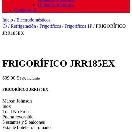
Unidades Interiores
Contacto 📡
Inicio
/
Electrodomésticos
📺
/
Refrigeración
/
Frigoríficos
/
Frigoríficos 1P
/ FRIGORÍFICO
JRR185EX
FRIGORÍFICO JRR185EX
699,00
€
IVA Incluido
FRIGORÍFICO JRR185EX
Marca: Johnson
Inox
Total No Frost
Puerta reversible
5 estantes y 5 balcones
Estante botellero cromado