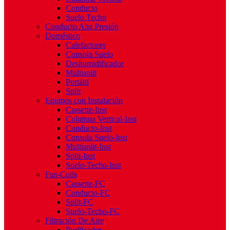
Conducto
Suelo Techo
Conducto Alta Presión
Doméstico
Calefactores
Consola Suelo
Deshumidificador
Multisplit
Portátil
Split
Equipos con Instalación
Cassette-Inst
Columna Vertical-Inst
Conducto-Inst
Consola Suelo-Inst
Multisplit-Inst
Split-Inst
Suelo-Techo-Inst
Fan-Coils
Cassette-FC
Conducto-FC
Split-FC
Suelo-Techo-FC
Filtración De Aire
Purificador