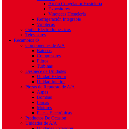
Arcón Congelador Hostelería
Expositores
Vinotecas Hostelería
Refrigeración Integrable
Vinotecas
Outlet Electrodomésticos
Televisores
Recambios ⚙️
Componentes de A/A
Baterías
Compresores
Filtros
Turbinas
Despiece de Unidades
Unidad Exterior
Unidad Interior
Piezas de Repuesto de A/A
Aspas
Bombas
Lamas
Motores
Placas Electrónicas
Productos De Ocasión
Unidades de A/A
Unidades Exteriores