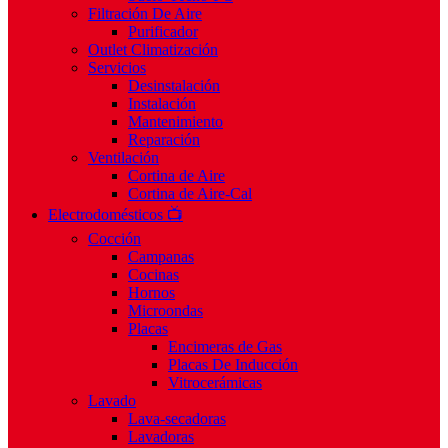
Filtración De Aire
Purificador
Outlet Climatización
Servicios
Desinstalación
Instalación
Mantenimiento
Reparación
Ventilación
Cortina de Aire
Cortina de Aire-Cal
Electrodomésticos 📺
Cocción
Campanas
Cocinas
Hornos
Microondas
Placas
Encimeras de Gas
Placas De Inducción
Vitrocerámicas
Lavado
Lava-secadoras
Lavadoras