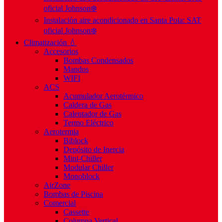
oficial Johnson❄️
Instalación aire acondicionado en Santa Pola: SAT
oficial Johnson❄️
Climatización 💧
Accesorios
Bombas Condensados
Mandos
WIFI
ACS
Acumulador Aerotérmico
Caldera de Gas
Calentador de Gas
Termo Eléctrico
Aerotermia
Biblock
Depósito de Inercia
Mini-Chiller
Modular Chiller
Monoblock
AirZone
Bombas de Piscina
Comercial
Cassette
Columna Vertical