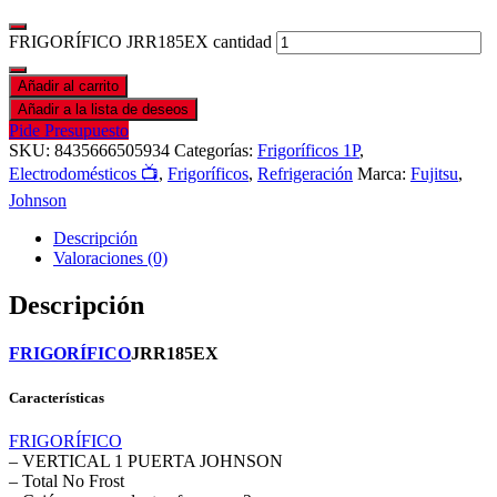
FRIGORÍFICO JRR185EX cantidad
Añadir al carrito
Añadir a la lista de deseos
Pide Presupuesto
SKU:
8435666505934
Categorías:
Frigoríficos 1P
,
Electrodomésticos 📺
,
Frigoríficos
,
Refrigeración
Marca:
Fujitsu
,
Johnson
Descripción
Valoraciones (0)
Descripción
FRIGORÍFICO
JRR185EX
Características
FRIGORÍFICO
– VERTICAL 1 PUERTA JOHNSON
– Total No Frost