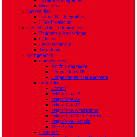
Lavadoras Integrables
Secadoras
Lavavajillas
Lavavajillas Integrables
Libre Instalación
Pequeños Electrodomésticos
Batidoras y Amasadoras
Cafeteras
Freidoras de aire
Tostadoras
Refrigeración
Congeladores
Arcón Congelador
Congeladores 1P
Congeladores Bajo Encimera
Frigoríficos
Combis
Frigoríficos 1P
Frigoríficos 2P
Frigoríficos 4P
Frigoríficos Americanos
Frigoríficos Bajo Encimera
Frigoríficos Francés
Side By Side
Hostelería