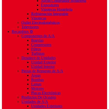
Arcón Congelador Hostelería
Expositores
Vinotecas Hostelería
Refrigeración Integrable
Vinotecas
Outlet Electrodomésticos
Televisores
Recambios ⚙️
Componentes de A/A
Baterías
Compresores
Filtros
Turbinas
Despiece de Unidades
Unidad Exterior
Unidad Interior
Piezas de Repuesto de A/A
Aspas
Bombas
Lamas
Motores
Placas Electrónicas
Productos De Ocasión
Unidades de A/A
Unidades Exteriores