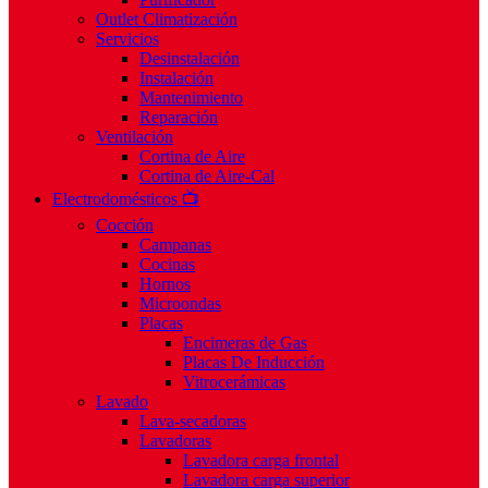
Outlet Climatización
Servicios
Desinstalación
Instalación
Mantenimiento
Reparación
Ventilación
Cortina de Aire
Cortina de Aire-Cal
Electrodomésticos 📺
Cocción
Campanas
Cocinas
Hornos
Microondas
Placas
Encimeras de Gas
Placas De Inducción
Vitrocerámicas
Lavado
Lava-secadoras
Lavadoras
Lavadora carga frontal
Lavadora carga superior