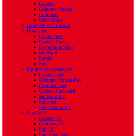
Cassette
Columna Vertical
Conducto
Suelo Techo
Conducto Alta Presión
Doméstico
Calefactores
Consola Suelo
Deshumidificador
Multisplit
Portátil
Split
Equipos con Instalación
Cassette-Inst
Columna Vertical-Inst
Conducto-Inst
Consola Suelo-Inst
Multisplit-Inst
Split-Inst
Suelo-Techo-Inst
Fan-Coils
Cassette-FC
Conducto-FC
Split-FC
Suelo-Techo-FC