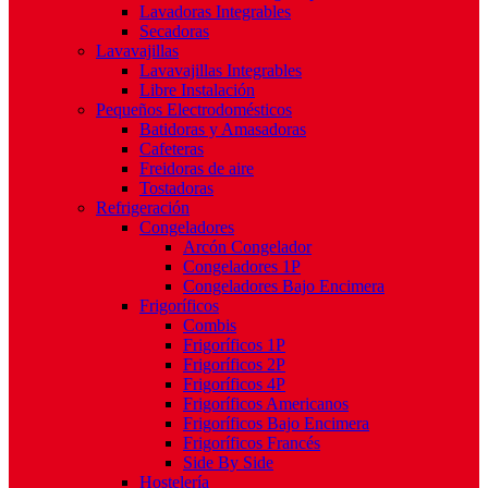
Lavadoras Integrables
Secadoras
Lavavajillas
Lavavajillas Integrables
Libre Instalación
Pequeños Electrodomésticos
Batidoras y Amasadoras
Cafeteras
Freidoras de aire
Tostadoras
Refrigeración
Congeladores
Arcón Congelador
Congeladores 1P
Congeladores Bajo Encimera
Frigoríficos
Combis
Frigoríficos 1P
Frigoríficos 2P
Frigoríficos 4P
Frigoríficos Americanos
Frigoríficos Bajo Encimera
Frigoríficos Francés
Side By Side
Hostelería