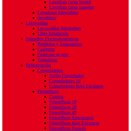
Lavadora carga frontal
Lavadora carga superior
Lavadoras Integrables
Secadoras
Lavavajillas
Lavavajillas Integrables
Libre Instalación
Pequeños Electrodomésticos
Batidoras y Amasadoras
Cafeteras
Freidoras de aire
Tostadoras
Refrigeración
Congeladores
Arcón Congelador
Congeladores 1P
Congeladores Bajo Encimera
Frigoríficos
Combis
Frigoríficos 1P
Frigoríficos 2P
Frigoríficos 4P
Frigoríficos Americanos
Frigoríficos Bajo Encimera
Frigoríficos Francés