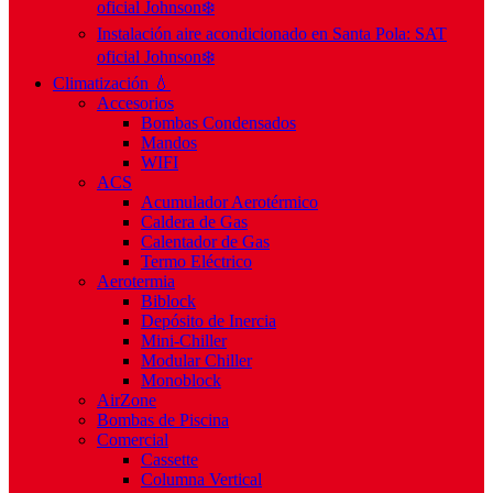
oficial Johnson❄️
Instalación aire acondicionado en Santa Pola: SAT
oficial Johnson❄️
Climatización 💧
Accesorios
Bombas Condensados
Mandos
WIFI
ACS
Acumulador Aerotérmico
Caldera de Gas
Calentador de Gas
Termo Eléctrico
Aerotermia
Biblock
Depósito de Inercia
Mini-Chiller
Modular Chiller
Monoblock
AirZone
Bombas de Piscina
Comercial
Cassette
Columna Vertical