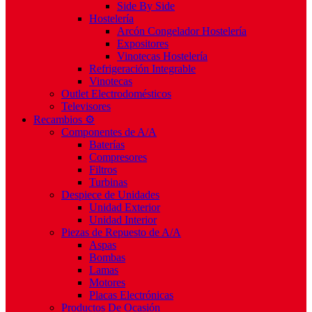
Side By Side
Hostelería
Arcón Congelador Hostelería
Expositores
Vinotecas Hostelería
Refrigeración Integrable
Vinotecas
Outlet Electrodomésticos
Televisores
Recambios ⚙️
Componentes de A/A
Baterías
Compresores
Filtros
Turbinas
Despiece de Unidades
Unidad Exterior
Unidad Interior
Piezas de Repuesto de A/A
Aspas
Bombas
Lamas
Motores
Placas Electrónicas
Productos De Ocasión