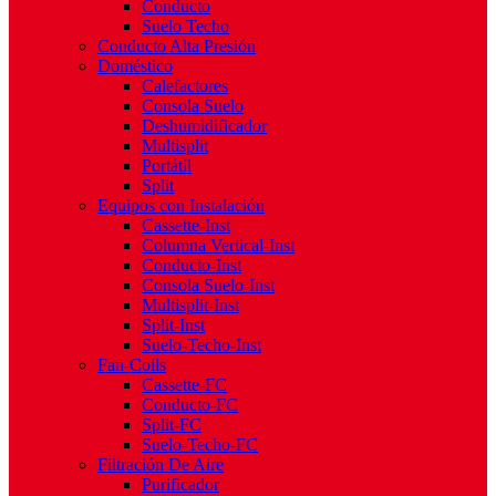
Conducto
Suelo Techo
Conducto Alta Presión
Doméstico
Calefactores
Consola Suelo
Deshumidificador
Multisplit
Portátil
Split
Equipos con Instalación
Cassette-Inst
Columna Vertical-Inst
Conducto-Inst
Consola Suelo-Inst
Multisplit-Inst
Split-Inst
Suelo-Techo-Inst
Fan-Coils
Cassette-FC
Conducto-FC
Split-FC
Suelo-Techo-FC
Filtración De Aire
Purificador