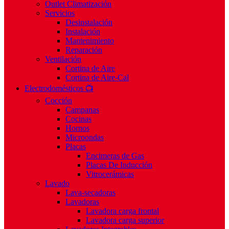
Outlet Climatización
Servicios
Desinstalación
Instalación
Mantenimiento
Reparación
Ventilación
Cortina de Aire
Cortina de Aire-Cal
Electrodomésticos 📺
Cocción
Campanas
Cocinas
Hornos
Microondas
Placas
Encimeras de Gas
Placas De Inducción
Vitrocerámicas
Lavado
Lava-secadoras
Lavadoras
Lavadora carga frontal
Lavadora carga superior