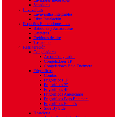
Lavadoras Integrables
Secadoras
Lavavajillas
Lavavajillas Integrables
Libre Instalación
Pequeños Electrodomésticos
Batidoras y Amasadoras
Cafeteras
Freidoras de aire
Tostadoras
Refrigeración
Congeladores
Arcón Congelador
Congeladores 1P
Congeladores Bajo Encimera
Frigoríficos
Combis
Frigoríficos 1P
Frigoríficos 2P
Frigoríficos 4P
Frigoríficos Americanos
Frigoríficos Bajo Encimera
Frigoríficos Francés
Side By Side
Hostelería