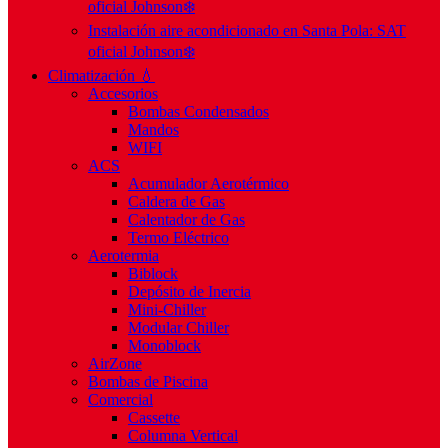
oficial Johnson❄️
Instalación aire acondicionado en Santa Pola: SAT
oficial Johnson❄️
Climatización 💧
Accesorios
Bombas Condensados
Mandos
WIFI
ACS
Acumulador Aerotérmico
Caldera de Gas
Calentador de Gas
Termo Eléctrico
Aerotermia
Biblock
Depósito de Inercia
Mini-Chiller
Modular Chiller
Monoblock
AirZone
Bombas de Piscina
Comercial
Cassette
Columna Vertical