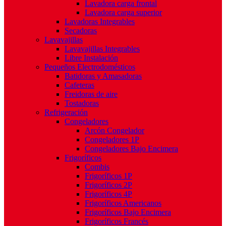
Lavadora carga frontal
Lavadora carga superior
Lavadoras Integrables
Secadoras
Lavavajillas
Lavavajillas Integrables
Libre Instalación
Pequeños Electrodomésticos
Batidoras y Amasadoras
Cafeteras
Freidoras de aire
Tostadoras
Refrigeración
Congeladores
Arcón Congelador
Congeladores 1P
Congeladores Bajo Encimera
Frigoríficos
Combis
Frigoríficos 1P
Frigoríficos 2P
Frigoríficos 4P
Frigoríficos Americanos
Frigoríficos Bajo Encimera
Frigoríficos Francés