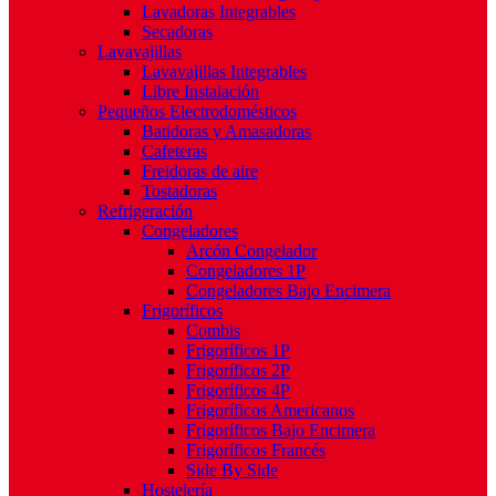
Lavadoras Integrables
Secadoras
Lavavajillas
Lavavajillas Integrables
Libre Instalación
Pequeños Electrodomésticos
Batidoras y Amasadoras
Cafeteras
Freidoras de aire
Tostadoras
Refrigeración
Congeladores
Arcón Congelador
Congeladores 1P
Congeladores Bajo Encimera
Frigoríficos
Combis
Frigoríficos 1P
Frigoríficos 2P
Frigoríficos 4P
Frigoríficos Americanos
Frigoríficos Bajo Encimera
Frigoríficos Francés
Side By Side
Hostelería