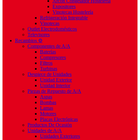
Arcón Congelador Hostelería
Expositores
Vinotecas Hostelería
Refrigeración Integrable
Vinotecas
Outlet Electrodomésticos
Televisores
Recambios ⚙️
Componentes de A/A
Baterías
Compresores
Filtros
Turbinas
Despiece de Unidades
Unidad Exterior
Unidad Interior
Piezas de Repuesto de A/A
Aspas
Bombas
Lamas
Motores
Placas Electrónicas
Productos De Ocasión
Unidades de A/A
Unidades Exteriores