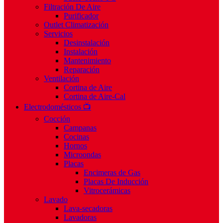
Filtración De Aire
Purificador
Outlet Climatización
Servicios
Desinstalación
Instalación
Mantenimiento
Reparación
Ventilación
Cortina de Aire
Cortina de Aire-Cal
Electrodomésticos 📺
Cocción
Campanas
Cocinas
Hornos
Microondas
Placas
Encimeras de Gas
Placas De Inducción
Vitrocerámicas
Lavado
Lava-secadoras
Lavadoras