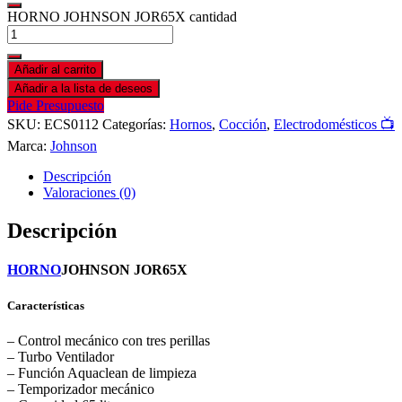
HORNO JOHNSON JOR65X cantidad
Añadir al carrito
Añadir a la lista de deseos
Pide Presupuesto
SKU:
ECS0112
Categorías:
Hornos
,
Cocción
,
Electrodomésticos 📺
Marca:
Johnson
Descripción
Valoraciones (0)
Descripción
HORNO
JOHNSON JOR65X
Características
– Control mecánico con tres perillas
– Turbo Ventilador
– Función Aquaclean de limpieza
– Temporizador mecánico