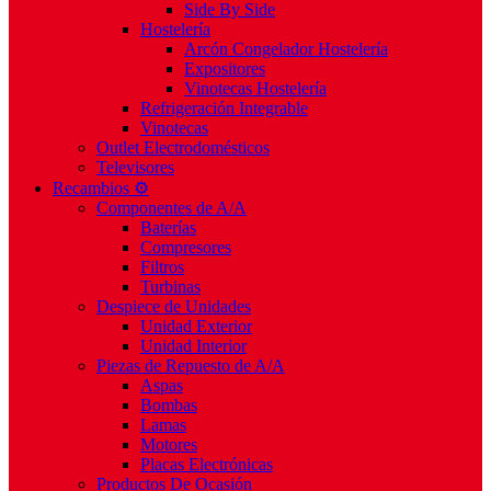
Side By Side
Hostelería
Arcón Congelador Hostelería
Expositores
Vinotecas Hostelería
Refrigeración Integrable
Vinotecas
Outlet Electrodomésticos
Televisores
Recambios ⚙️
Componentes de A/A
Baterías
Compresores
Filtros
Turbinas
Despiece de Unidades
Unidad Exterior
Unidad Interior
Piezas de Repuesto de A/A
Aspas
Bombas
Lamas
Motores
Placas Electrónicas
Productos De Ocasión