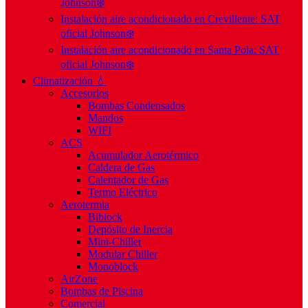
Johnson❄️
Instalación aire acondicionado en Crevillente: SAT
oficial Johnson❄️
Instalación aire acondicionado en Santa Pola: SAT
oficial Johnson❄️
Climatización 💧
Accesorios
Bombas Condensados
Mandos
WIFI
ACS
Acumulador Aerotérmico
Caldera de Gas
Calentador de Gas
Termo Eléctrico
Aerotermia
Biblock
Depósito de Inercia
Mini-Chiller
Modular Chiller
Monoblock
AirZone
Bombas de Piscina
Comercial