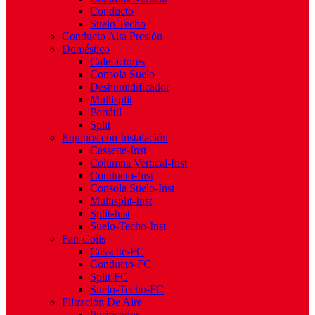
Conducto
Suelo Techo
Conducto Alta Presión
Doméstico
Calefactores
Consola Suelo
Deshumidificador
Multisplit
Portátil
Split
Equipos con Instalación
Cassette-Inst
Columna Vertical-Inst
Conducto-Inst
Consola Suelo-Inst
Multisplit-Inst
Split-Inst
Suelo-Techo-Inst
Fan-Coils
Cassette-FC
Conducto-FC
Split-FC
Suelo-Techo-FC
Filtración De Aire
Purificador