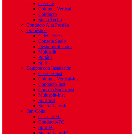
Cassette
Columna Vertical
Conducto
Suelo Techo
Conducto Alta Presión
Doméstico
Calefactores
Consola Suelo
Deshumidificador
Multisplit
Portátil
Split
Equipos con Instalación
Cassette-Inst
Columna Vertical-Inst
Conducto-Inst
Consola Suelo-Inst
Multisplit-Inst
Split-Inst
Suelo-Techo-Inst
Fan-Coils
Cassette-FC
Conducto-FC
Split-FC
Suelo-Techo-FC