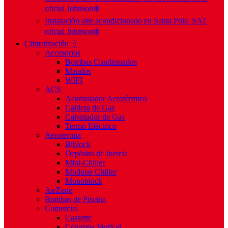
oficial Johnson❄️
Instalación aire acondicionado en Santa Pola: SAT
oficial Johnson❄️
Climatización 💧
Accesorios
Bombas Condensados
Mandos
WIFI
ACS
Acumulador Aerotérmico
Caldera de Gas
Calentador de Gas
Termo Eléctrico
Aerotermia
Biblock
Depósito de Inercia
Mini-Chiller
Modular Chiller
Monoblock
AirZone
Bombas de Piscina
Comercial
Cassette
Columna Vertical