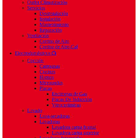
Outlet Climatización
Servicios
Desinstalación
Instalación
Mantenimiento
Reparación
Ventilación
Cortina de Aire
Cortina de Aire-Cal
Electrodomésticos 📺
Cocción
Campanas
Cocinas
Hornos
Microondas
Placas
Encimeras de Gas
Placas De Inducción
Vitrocerámicas
Lavado
Lava-secadoras
Lavadoras
Lavadora carga frontal
Lavadora carga superior