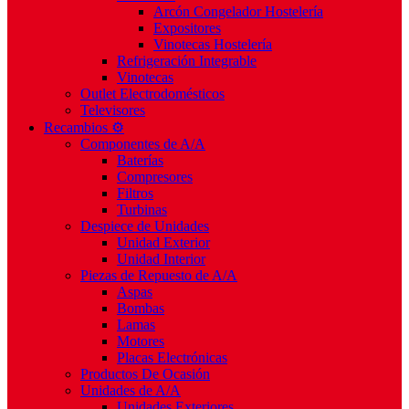
Arcón Congelador Hostelería
Expositores
Vinotecas Hostelería
Refrigeración Integrable
Vinotecas
Outlet Electrodomésticos
Televisores
Recambios ⚙️
Componentes de A/A
Baterías
Compresores
Filtros
Turbinas
Despiece de Unidades
Unidad Exterior
Unidad Interior
Piezas de Repuesto de A/A
Aspas
Bombas
Lamas
Motores
Placas Electrónicas
Productos De Ocasión
Unidades de A/A
Unidades Exteriores