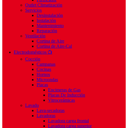
Outlet Climatización
Servicios
Desinstalación
Instalación
Mantenimiento
Reparación
Ventilación
Cortina de Aire
Cortina de Aire-Cal
Electrodomésticos 📺
Cocción
Campanas
Cocinas
Hornos
Microondas
Placas
Encimeras de Gas
Placas De Inducción
Vitrocerámicas
Lavado
Lava-secadoras
Lavadoras
Lavadora carga frontal
Lavadora carga superior