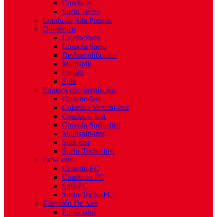
Conducto
Suelo Techo
Conducto Alta Presión
Doméstico
Calefactores
Consola Suelo
Deshumidificador
Multisplit
Portátil
Split
Equipos con Instalación
Cassette-Inst
Columna Vertical-Inst
Conducto-Inst
Consola Suelo-Inst
Multisplit-Inst
Split-Inst
Suelo-Techo-Inst
Fan-Coils
Cassette-FC
Conducto-FC
Split-FC
Suelo-Techo-FC
Filtración De Aire
Purificador