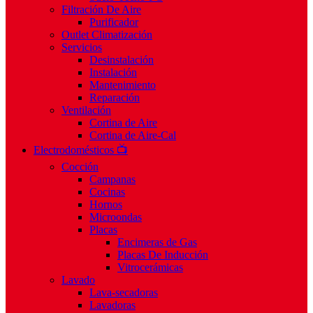
Filtración De Aire
Purificador
Outlet Climatización
Servicios
Desinstalación
Instalación
Mantenimiento
Reparación
Ventilación
Cortina de Aire
Cortina de Aire-Cal
Electrodomésticos 📺
Cocción
Campanas
Cocinas
Hornos
Microondas
Placas
Encimeras de Gas
Placas De Inducción
Vitrocerámicas
Lavado
Lava-secadoras
Lavadoras