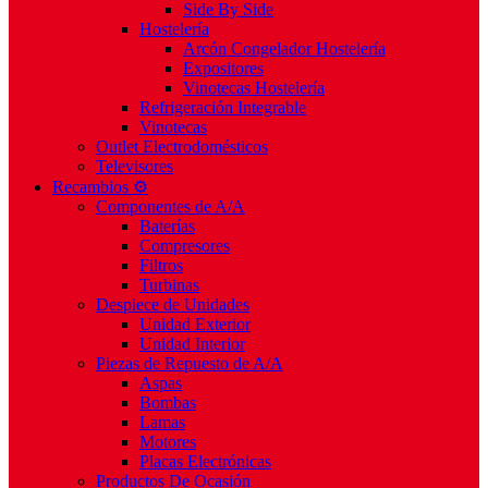
Side By Side
Hostelería
Arcón Congelador Hostelería
Expositores
Vinotecas Hostelería
Refrigeración Integrable
Vinotecas
Outlet Electrodomésticos
Televisores
Recambios ⚙️
Componentes de A/A
Baterías
Compresores
Filtros
Turbinas
Despiece de Unidades
Unidad Exterior
Unidad Interior
Piezas de Repuesto de A/A
Aspas
Bombas
Lamas
Motores
Placas Electrónicas
Productos De Ocasión