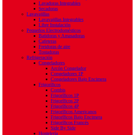
Lavadoras Integrables
Secadoras
Lavavajillas
Lavavajillas Integrables
Libre Instalación
Pequeños Electrodomésticos
Batidoras y Amasadoras
Cafeteras
Freidoras de aire
Tostadoras
Refrigeración
Congeladores
Arcón Congelador
Congeladores 1P
Congeladores Bajo Encimera
Frigoríficos
Combis
Frigoríficos 1P
Frigoríficos 2P
Frigoríficos 4P
Frigoríficos Americanos
Frigoríficos Bajo Encimera
Frigoríficos Francés
Side By Side
Hostelería