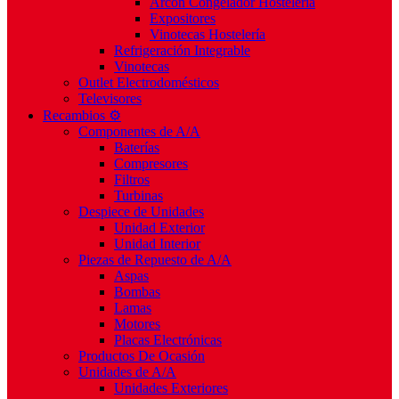
Arcón Congelador Hostelería
Expositores
Vinotecas Hostelería
Refrigeración Integrable
Vinotecas
Outlet Electrodomésticos
Televisores
Recambios ⚙️
Componentes de A/A
Baterías
Compresores
Filtros
Turbinas
Despiece de Unidades
Unidad Exterior
Unidad Interior
Piezas de Repuesto de A/A
Aspas
Bombas
Lamas
Motores
Placas Electrónicas
Productos De Ocasión
Unidades de A/A
Unidades Exteriores