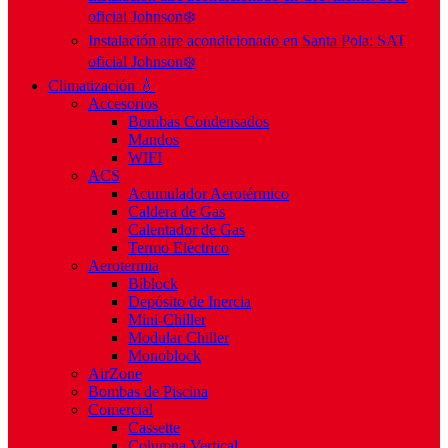
oficial Johnson❄️
Instalación aire acondicionado en Santa Pola: SAT
oficial Johnson❄️
Climatización 💧
Accesorios
Bombas Condensados
Mandos
WIFI
ACS
Acumulador Aerotérmico
Caldera de Gas
Calentador de Gas
Termo Eléctrico
Aerotermia
Biblock
Depósito de Inercia
Mini-Chiller
Modular Chiller
Monoblock
AirZone
Bombas de Piscina
Comercial
Cassette
Columna Vertical