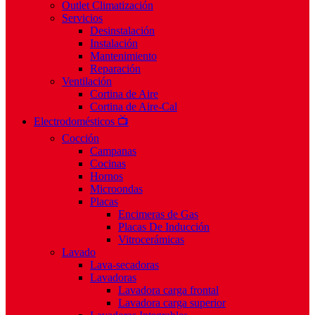
Outlet Climatización
Servicios
Desinstalación
Instalación
Mantenimiento
Reparación
Ventilación
Cortina de Aire
Cortina de Aire-Cal
Electrodomésticos 📺
Cocción
Campanas
Cocinas
Hornos
Microondas
Placas
Encimeras de Gas
Placas De Inducción
Vitrocerámicas
Lavado
Lava-secadoras
Lavadoras
Lavadora carga frontal
Lavadora carga superior