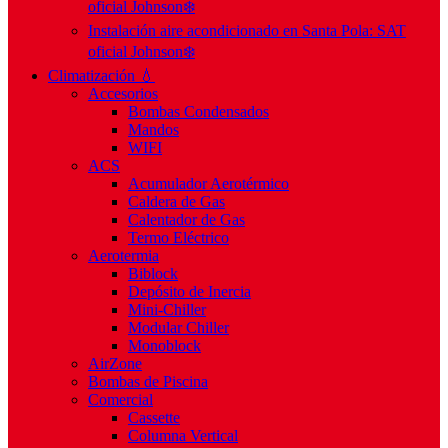
oficial Johnson❄️
Instalación aire acondicionado en Santa Pola: SAT
oficial Johnson❄️
Climatización 💧
Accesorios
Bombas Condensados
Mandos
WIFI
ACS
Acumulador Aerotérmico
Caldera de Gas
Calentador de Gas
Termo Eléctrico
Aerotermia
Biblock
Depósito de Inercia
Mini-Chiller
Modular Chiller
Monoblock
AirZone
Bombas de Piscina
Comercial
Cassette
Columna Vertical