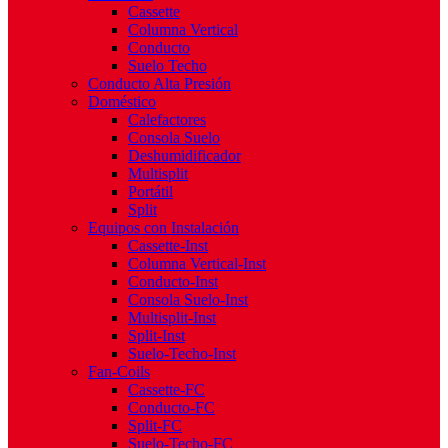
Cassette
Columna Vertical
Conducto
Suelo Techo
Conducto Alta Presión
Doméstico
Calefactores
Consola Suelo
Deshumidificador
Multisplit
Portátil
Split
Equipos con Instalación
Cassette-Inst
Columna Vertical-Inst
Conducto-Inst
Consola Suelo-Inst
Multisplit-Inst
Split-Inst
Suelo-Techo-Inst
Fan-Coils
Cassette-FC
Conducto-FC
Split-FC
Suelo-Techo-FC