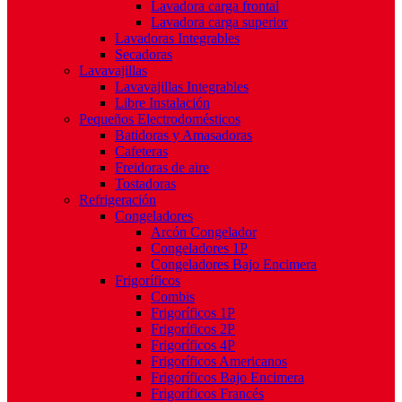
Lavadora carga frontal
Lavadora carga superior
Lavadoras Integrables
Secadoras
Lavavajillas
Lavavajillas Integrables
Libre Instalación
Pequeños Electrodomésticos
Batidoras y Amasadoras
Cafeteras
Freidoras de aire
Tostadoras
Refrigeración
Congeladores
Arcón Congelador
Congeladores 1P
Congeladores Bajo Encimera
Frigoríficos
Combis
Frigoríficos 1P
Frigoríficos 2P
Frigoríficos 4P
Frigoríficos Americanos
Frigoríficos Bajo Encimera
Frigoríficos Francés