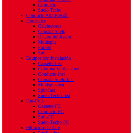
Conducto
Suelo Techo
Conducto Alta Presión
Doméstico
Calefactores
Consola Suelo
Deshumidificador
Multisplit
Portátil
Split
Equipos con Instalación
Cassette-Inst
Columna Vertical-Inst
Conducto-Inst
Consola Suelo-Inst
Multisplit-Inst
Split-Inst
Suelo-Techo-Inst
Fan-Coils
Cassette-FC
Conducto-FC
Split-FC
Suelo-Techo-FC
Filtración De Aire
Purificador