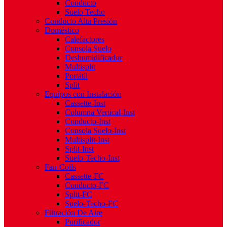
Conducto
Suelo Techo
Conducto Alta Presión
Doméstico
Calefactores
Consola Suelo
Deshumidificador
Multisplit
Portátil
Split
Equipos con Instalación
Cassette-Inst
Columna Vertical-Inst
Conducto-Inst
Consola Suelo-Inst
Multisplit-Inst
Split-Inst
Suelo-Techo-Inst
Fan-Coils
Cassette-FC
Conducto-FC
Split-FC
Suelo-Techo-FC
Filtración De Aire
Purificador