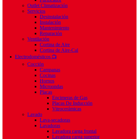
Outlet Climatización
Servicios
Desinstalación
Instalación
Mantenimiento
Reparación
Ventilación
Cortina de Aire
Cortina de Aire-Cal
Electrodomésticos 📺
Cocción
Campanas
Cocinas
Hornos
Microondas
Placas
Encimeras de Gas
Placas De Inducción
Vitrocerámicas
Lavado
Lava-secadoras
Lavadoras
Lavadora carga frontal
Lavadora carga superior