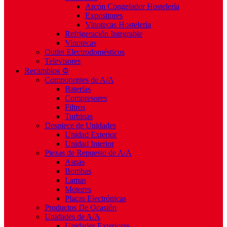
Arcón Congelador Hostelería
Expositores
Vinotecas Hostelería
Refrigeración Integrable
Vinotecas
Outlet Electrodomésticos
Televisores
Recambios ⚙️
Componentes de A/A
Baterías
Compresores
Filtros
Turbinas
Despiece de Unidades
Unidad Exterior
Unidad Interior
Piezas de Repuesto de A/A
Aspas
Bombas
Lamas
Motores
Placas Electrónicas
Productos De Ocasión
Unidades de A/A
Unidades Exteriores