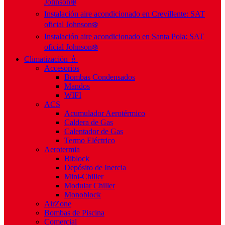
Johnson❄️
Instalación aire acondicionado en Crevillente: SAT
oficial Johnson❄️
Instalación aire acondicionado en Santa Pola: SAT
oficial Johnson❄️
Climatización 💧
Accesorios
Bombas Condensados
Mandos
WIFI
ACS
Acumulador Aerotérmico
Caldera de Gas
Calentador de Gas
Termo Eléctrico
Aerotermia
Biblock
Depósito de Inercia
Mini-Chiller
Modular Chiller
Monoblock
AirZone
Bombas de Piscina
Comercial