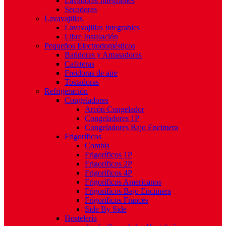
Lavadoras Integrables
Secadoras
Lavavajillas
Lavavajillas Integrables
Libre Instalación
Pequeños Electrodomésticos
Batidoras y Amasadoras
Cafeteras
Freidoras de aire
Tostadoras
Refrigeración
Congeladores
Arcón Congelador
Congeladores 1P
Congeladores Bajo Encimera
Frigoríficos
Combis
Frigoríficos 1P
Frigoríficos 2P
Frigoríficos 4P
Frigoríficos Americanos
Frigoríficos Bajo Encimera
Frigoríficos Francés
Side By Side
Hostelería