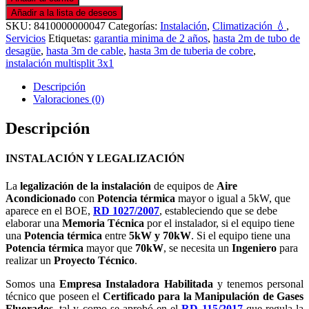
Añadir a la lista de deseos
SKU:
8410000000047
Categorías:
Instalación
,
Climatización 💧
,
Servicios
Etiquetas:
garantia minima de 2 años
,
hasta 2m de tubo de
desagüe
,
hasta 3m de cable
,
hasta 3m de tuberia de cobre
,
instalación multisplit 3x1
Descripción
Valoraciones (0)
Descripción
INSTALACIÓN Y LEGALIZACIÓN
La
legalización de la instalación
de equipos de
Aire
Acondicionado
con
Potencia térmica
mayor o igual a 5kW, que
aparece en el BOE,
RD 1027/2007
, estableciendo que se debe
elaborar una
Memoria Técnica
por el instalador, si el equipo tiene
una
Potencia térmica
entre
5kW y 70kW
. Si el equipo tiene una
Potencia térmica
mayor que
70kW
, se necesita un
Ingeniero
para
realizar un
Proyecto Técnico
.
Somos una
Empresa Instaladora Habilitada
y tenemos personal
técnico que poseen el
Certificado para la Manipulación de Gases
Fluorados
, tal y como se aprobó en el
RD 115/2017
que regula la