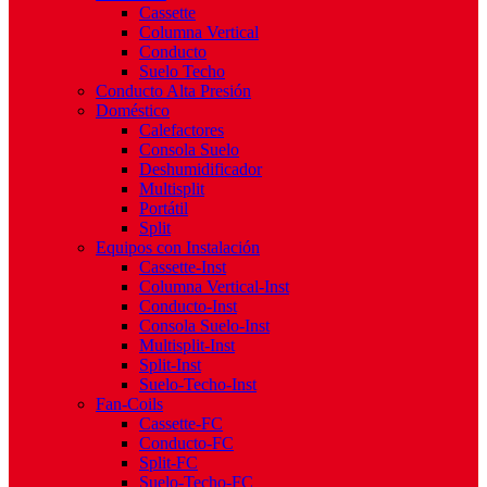
Cassette
Columna Vertical
Conducto
Suelo Techo
Conducto Alta Presión
Doméstico
Calefactores
Consola Suelo
Deshumidificador
Multisplit
Portátil
Split
Equipos con Instalación
Cassette-Inst
Columna Vertical-Inst
Conducto-Inst
Consola Suelo-Inst
Multisplit-Inst
Split-Inst
Suelo-Techo-Inst
Fan-Coils
Cassette-FC
Conducto-FC
Split-FC
Suelo-Techo-FC