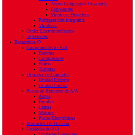
Arcón Congelador Hostelería
Expositores
Vinotecas Hostelería
Refrigeración Integrable
Vinotecas
Outlet Electrodomésticos
Televisores
Recambios ⚙️
Componentes de A/A
Baterías
Compresores
Filtros
Turbinas
Despiece de Unidades
Unidad Exterior
Unidad Interior
Piezas de Repuesto de A/A
Aspas
Bombas
Lamas
Motores
Placas Electrónicas
Productos De Ocasión
Unidades de A/A
Unidades Exteriores