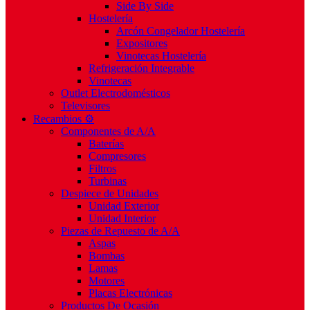
Side By Side
Hostelería
Arcón Congelador Hostelería
Expositores
Vinotecas Hostelería
Refrigeración Integrable
Vinotecas
Outlet Electrodomésticos
Televisores
Recambios ⚙️
Componentes de A/A
Baterías
Compresores
Filtros
Turbinas
Despiece de Unidades
Unidad Exterior
Unidad Interior
Piezas de Repuesto de A/A
Aspas
Bombas
Lamas
Motores
Placas Electrónicas
Productos De Ocasión