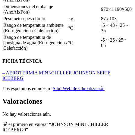
Dimensiones del embalaje
970×1.190×560
(AnxAlxFon)
Peso neto / peso bruto
kg
87 / 103
Rango de temperatura ambiente
-5 ~ 43 / -25 ~
ºC
(Refrigeración / Calefacción)
35
Rango de temperatura de
-5 ~ 25 / 25~
consigna de agua (Refrigeración /
ºC
65
Calefacción)
FICHA TÉCNICA
– AEROTERMIA MINI-CHILLER JOHNSON SERIE
ICEBERG
Los esperamos en nuestro
Sitio Web de Climatización
Valoraciones
No hay valoraciones aún.
Sé el primero en valorar “JOHNSON MINI-CHILLER
ICEBERG9”