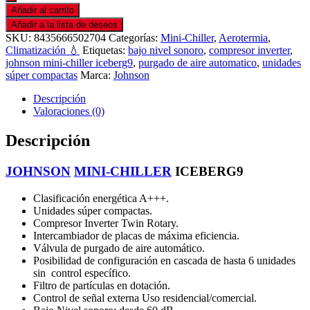
Añadir al carrito
Añadir a la lista de deseos
SKU:
8435666502704
Categorías:
Mini-Chiller
,
Aerotermia
,
Climatización 💧
Etiquetas:
bajo nivel sonoro
,
compresor inverter
,
johnson mini-chiller iceberg9
,
purgado de aire automatico
,
unidades
súper compactas
Marca:
Johnson
Descripción
Valoraciones (0)
Descripción
JOHNSON
MINI-CHILLER
ICEBERG9
Clasificación energética A+++.
Unidades súper compactas.
Compresor Inverter Twin Rotary.
Intercambiador de placas de máxima eficiencia.
Válvula de purgado de aire automático.
Posibilidad de configuración en cascada de hasta 6 unidades
sin control específico.
Filtro de partículas en dotación.
Control de señal externa Uso residencial/comercial.