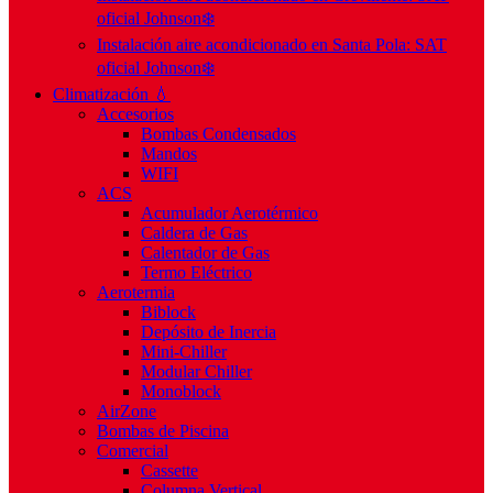
oficial Johnson❄️
Instalación aire acondicionado en Santa Pola: SAT
oficial Johnson❄️
Climatización 💧
Accesorios
Bombas Condensados
Mandos
WIFI
ACS
Acumulador Aerotérmico
Caldera de Gas
Calentador de Gas
Termo Eléctrico
Aerotermia
Biblock
Depósito de Inercia
Mini-Chiller
Modular Chiller
Monoblock
AirZone
Bombas de Piscina
Comercial
Cassette
Columna Vertical