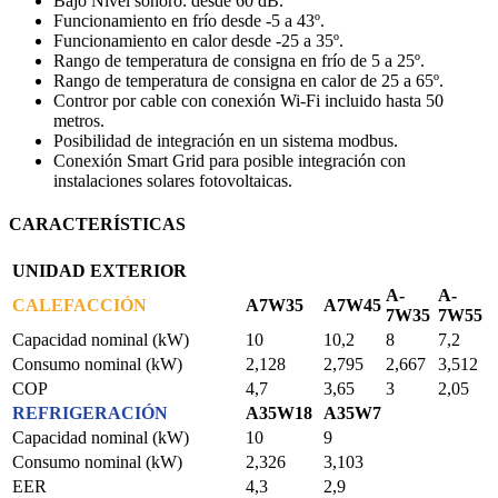
Bajo Nivel sonoro: desde 60 dB.
Funcionamiento en frío desde -5 a 43º.
Funcionamiento en calor desde -25 a 35º.
Rango de temperatura de consigna en frío de 5 a 25º.
Rango de temperatura de consigna en calor de 25 a 65º.
Contror por cable con conexión Wi-Fi incluido hasta 50
metros.
Posibilidad de integración en un sistema modbus.
Conexión Smart Grid para posible integración con
instalaciones solares fotovoltaicas.
CARACTERÍSTICAS
UNIDAD EXTERIOR
A-
A-
CALEFACCIÓN
A7W35
A7W45
7W35
7W55
Capacidad nominal (kW)
10
10,2
8
7,2
Consumo nominal (kW)
2,128
2,795
2,667
3,512
COP
4,7
3,65
3
2,05
REFRIGERACIÓN
A35W18
A35W7
Capacidad nominal (kW)
10
9
Consumo nominal (kW)
2,326
3,103
EER
4,3
2,9