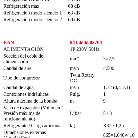
Refrigeración máx.
68 dB
Refrigeración modo silencio 1
63 dB
Refrigeración modo silencio 2
60 dB
EAN
8435666502704
ALIMENTACIÓN
1P 230V-50Hz
Sección del cable de
mm²
3×2,5
alimentación
Caudal de aire
m³/h
4.500
Twin Rotary
Tipo de compresor
DC
Caudal de agua
m³/h
1,72 (0,4-2,1)
Conexiones hidráulicas
Pulg.
1
Altura máxima de la bomba
m
9
Vaso de expansión (Volumen /
Presión máxima de
l / bar
5 / 8
funcionamiento)
Refrigerante / Carga adicional
kg
R32 / 1,25
Dimensiones externas
865×1.040×410
(AnxAlxFon)