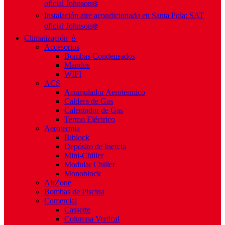
oficial Johnson❄️
Instalación aire acondicionado en Santa Pola: SAT
oficial Johnson❄️
Climatización 💧
Accesorios
Bombas Condensados
Mandos
WIFI
ACS
Acumulador Aerotérmico
Caldera de Gas
Calentador de Gas
Termo Eléctrico
Aerotermia
Biblock
Depósito de Inercia
Mini-Chiller
Modular Chiller
Monoblock
AirZone
Bombas de Piscina
Comercial
Cassette
Columna Vertical