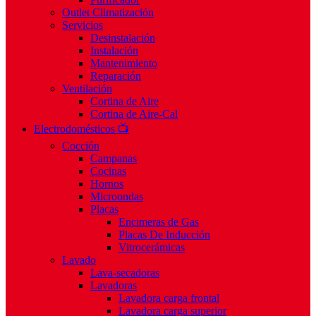
Outlet Climatización
Servicios
Desinstalación
Instalación
Mantenimiento
Reparación
Ventilación
Cortina de Aire
Cortina de Aire-Cal
Electrodomésticos 📺
Cocción
Campanas
Cocinas
Hornos
Microondas
Placas
Encimeras de Gas
Placas De Inducción
Vitrocerámicas
Lavado
Lava-secadoras
Lavadoras
Lavadora carga frontal
Lavadora carga superior