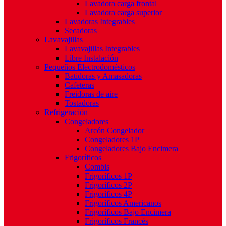
Lavadora carga frontal
Lavadora carga superior
Lavadoras Integrables
Secadoras
Lavavajillas
Lavavajillas Integrables
Libre Instalación
Pequeños Electrodomésticos
Batidoras y Amasadoras
Cafeteras
Freidoras de aire
Tostadoras
Refrigeración
Congeladores
Arcón Congelador
Congeladores 1P
Congeladores Bajo Encimera
Frigoríficos
Combis
Frigoríficos 1P
Frigoríficos 2P
Frigoríficos 4P
Frigoríficos Americanos
Frigoríficos Bajo Encimera
Frigoríficos Francés