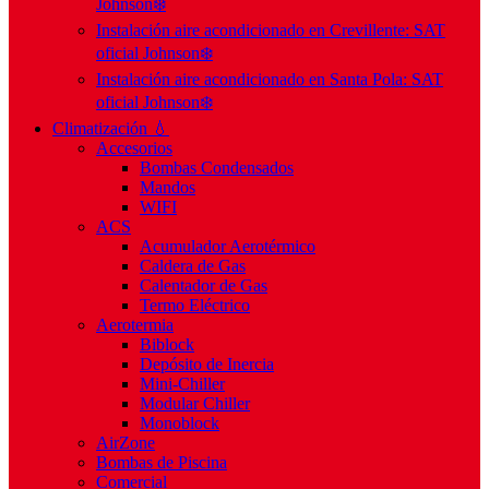
Johnson❄️
Instalación aire acondicionado en Crevillente: SAT
oficial Johnson❄️
Instalación aire acondicionado en Santa Pola: SAT
oficial Johnson❄️
Climatización 💧
Accesorios
Bombas Condensados
Mandos
WIFI
ACS
Acumulador Aerotérmico
Caldera de Gas
Calentador de Gas
Termo Eléctrico
Aerotermia
Biblock
Depósito de Inercia
Mini-Chiller
Modular Chiller
Monoblock
AirZone
Bombas de Piscina
Comercial