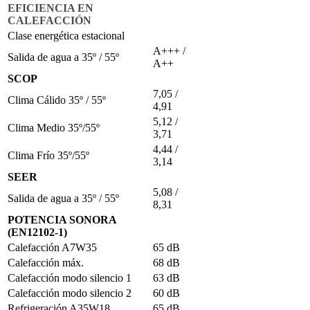
EFICIENCIA EN
CALEFACCIÓN
Clase energética estacional
A+++ /
Salida de agua a 35º / 55º
A++
SCOP
7,05 /
Clima Cálido 35º / 55º
4,91
5,12 /
Clima Medio 35º/55º
3,71
4,44 /
Clima Frío 35º/55º
3,14
SEER
5,08 /
Salida de agua a 35º / 55º
8,31
POTENCIA SONORA
(EN12102-1)
Calefacción A7W35
65 dB
Calefacción máx.
68 dB
Calefacción modo silencio 1
63 dB
Calefacción modo silencio 2
60 dB
Refrigeración A35W18
65 dB