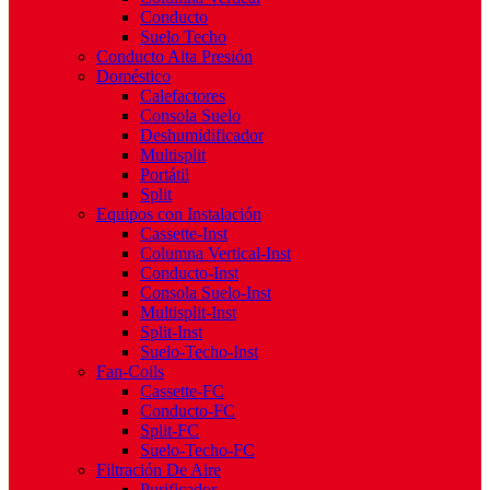
Conducto
Suelo Techo
Conducto Alta Presión
Doméstico
Calefactores
Consola Suelo
Deshumidificador
Multisplit
Portátil
Split
Equipos con Instalación
Cassette-Inst
Columna Vertical-Inst
Conducto-Inst
Consola Suelo-Inst
Multisplit-Inst
Split-Inst
Suelo-Techo-Inst
Fan-Coils
Cassette-FC
Conducto-FC
Split-FC
Suelo-Techo-FC
Filtración De Aire
Purificador