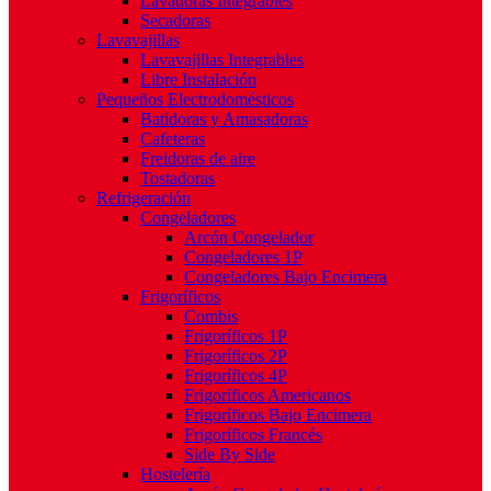
Lavadoras Integrables
Secadoras
Lavavajillas
Lavavajillas Integrables
Libre Instalación
Pequeños Electrodomésticos
Batidoras y Amasadoras
Cafeteras
Freidoras de aire
Tostadoras
Refrigeración
Congeladores
Arcón Congelador
Congeladores 1P
Congeladores Bajo Encimera
Frigoríficos
Combis
Frigoríficos 1P
Frigoríficos 2P
Frigoríficos 4P
Frigoríficos Americanos
Frigoríficos Bajo Encimera
Frigoríficos Francés
Side By Side
Hostelería