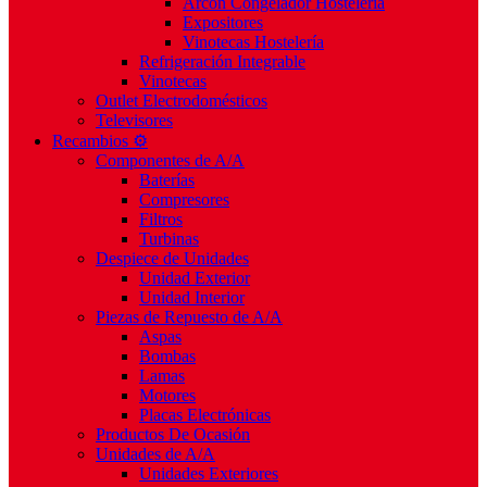
Arcón Congelador Hostelería
Expositores
Vinotecas Hostelería
Refrigeración Integrable
Vinotecas
Outlet Electrodomésticos
Televisores
Recambios ⚙️
Componentes de A/A
Baterías
Compresores
Filtros
Turbinas
Despiece de Unidades
Unidad Exterior
Unidad Interior
Piezas de Repuesto de A/A
Aspas
Bombas
Lamas
Motores
Placas Electrónicas
Productos De Ocasión
Unidades de A/A
Unidades Exteriores