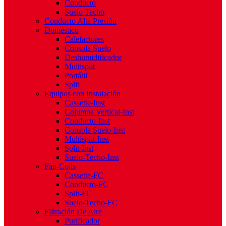
Conducto
Suelo Techo
Conducto Alta Presión
Doméstico
Calefactores
Consola Suelo
Deshumidificador
Multisplit
Portátil
Split
Equipos con Instalación
Cassette-Inst
Columna Vertical-Inst
Conducto-Inst
Consola Suelo-Inst
Multisplit-Inst
Split-Inst
Suelo-Techo-Inst
Fan-Coils
Cassette-FC
Conducto-FC
Split-FC
Suelo-Techo-FC
Filtración De Aire
Purificador