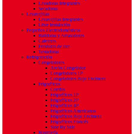
Lavadoras Integrables
Secadoras
Lavavajillas
Lavavajillas Integrables
Libre Instalación
Pequeños Electrodomésticos
Batidoras y Amasadoras
Cafeteras
Freidoras de aire
Tostadoras
Refrigeración
Congeladores
Arcón Congelador
Congeladores 1P
Congeladores Bajo Encimera
Frigoríficos
Combis
Frigoríficos 1P
Frigoríficos 2P
Frigoríficos 4P
Frigoríficos Americanos
Frigoríficos Bajo Encimera
Frigoríficos Francés
Side By Side
Hostelería