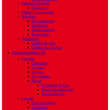
Filtración De Aire
Purificador
Outlet Climatización
Servicios
Desinstalación
Instalación
Mantenimiento
Reparación
Ventilación
Cortina de Aire
Cortina de Aire-Cal
Electrodomésticos 📺
Cocción
Campanas
Cocinas
Hornos
Microondas
Placas
Encimeras de Gas
Placas De Inducción
Vitrocerámicas
Lavado
Lava-secadoras
Lavadoras