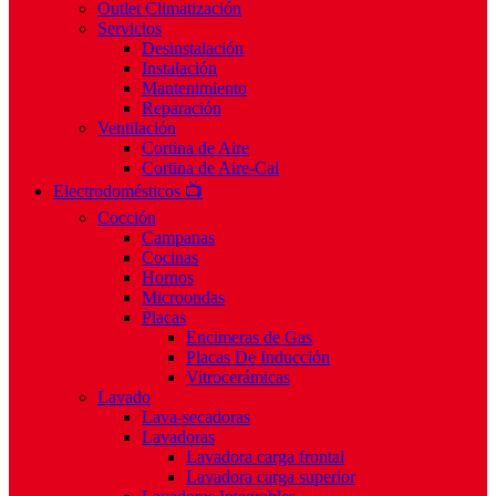
Outlet Climatización
Servicios
Desinstalación
Instalación
Mantenimiento
Reparación
Ventilación
Cortina de Aire
Cortina de Aire-Cal
Electrodomésticos 📺
Cocción
Campanas
Cocinas
Hornos
Microondas
Placas
Encimeras de Gas
Placas De Inducción
Vitrocerámicas
Lavado
Lava-secadoras
Lavadoras
Lavadora carga frontal
Lavadora carga superior