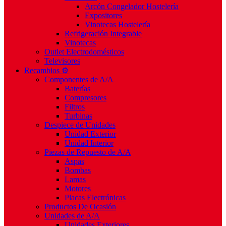
Arcón Congelador Hostelería
Expositores
Vinotecas Hostelería
Refrigeración Integrable
Vinotecas
Outlet Electrodomésticos
Televisores
Recambios ⚙️
Componentes de A/A
Baterías
Compresores
Filtros
Turbinas
Despiece de Unidades
Unidad Exterior
Unidad Interior
Piezas de Repuesto de A/A
Aspas
Bombas
Lamas
Motores
Placas Electrónicas
Productos De Ocasión
Unidades de A/A
Unidades Exteriores