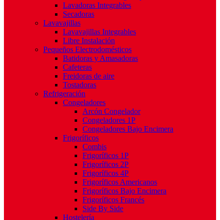
Lavadoras Integrables
Secadoras
Lavavajillas
Lavavajillas Integrables
Libre Instalación
Pequeños Electrodomésticos
Batidoras y Amasadoras
Cafeteras
Freidoras de aire
Tostadoras
Refrigeración
Congeladores
Arcón Congelador
Congeladores 1P
Congeladores Bajo Encimera
Frigoríficos
Combis
Frigoríficos 1P
Frigoríficos 2P
Frigoríficos 4P
Frigoríficos Americanos
Frigoríficos Bajo Encimera
Frigoríficos Francés
Side By Side
Hostelería