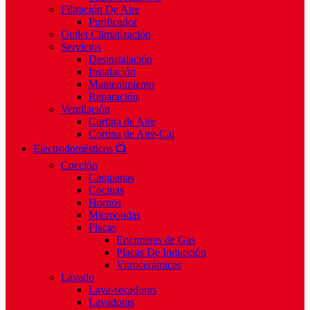
Filtración De Aire
Purificador
Outlet Climatización
Servicios
Desinstalación
Instalación
Mantenimiento
Reparación
Ventilación
Cortina de Aire
Cortina de Aire-Cal
Electrodomésticos 📺
Cocción
Campanas
Cocinas
Hornos
Microondas
Placas
Encimeras de Gas
Placas De Inducción
Vitrocerámicas
Lavado
Lava-secadoras
Lavadoras