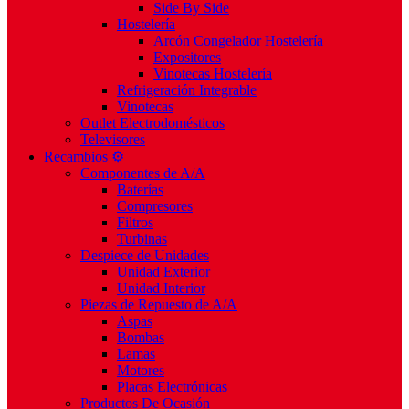
Side By Side
Hostelería
Arcón Congelador Hostelería
Expositores
Vinotecas Hostelería
Refrigeración Integrable
Vinotecas
Outlet Electrodomésticos
Televisores
Recambios ⚙️
Componentes de A/A
Baterías
Compresores
Filtros
Turbinas
Despiece de Unidades
Unidad Exterior
Unidad Interior
Piezas de Repuesto de A/A
Aspas
Bombas
Lamas
Motores
Placas Electrónicas
Productos De Ocasión