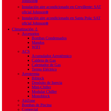
Johnson❄️
Instalación aire acondicionado en Crevillente: SAT
oficial Johnson❄️
Instalación aire acondicionado en Santa Pola: SAT
oficial Johnson❄️
Climatización 💧
Accesorios
Bombas Condensados
Mandos
WIFI
ACS
Acumulador Aerotérmico
Caldera de Gas
Calentador de Gas
Termo Eléctrico
Aerotermia
Biblock
Depósito de Inercia
Mini-Chiller
Modular Chiller
Monoblock
AirZone
Bombas de Piscina
Comercial