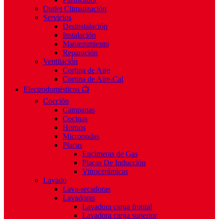
Outlet Climatización
Servicios
Desinstalación
Instalación
Mantenimiento
Reparación
Ventilación
Cortina de Aire
Cortina de Aire-Cal
Electrodomésticos 📺
Cocción
Campanas
Cocinas
Hornos
Microondas
Placas
Encimeras de Gas
Placas De Inducción
Vitrocerámicas
Lavado
Lava-secadoras
Lavadoras
Lavadora carga frontal
Lavadora carga superior