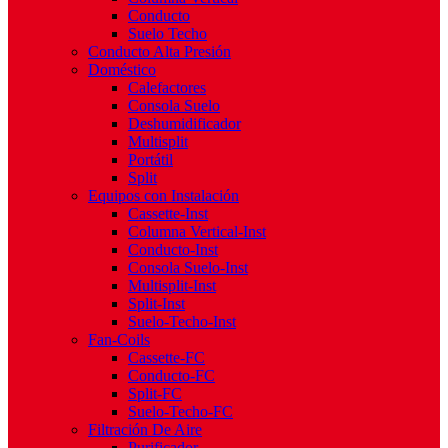
Conducto
Suelo Techo
Conducto Alta Presión
Doméstico
Calefactores
Consola Suelo
Deshumidificador
Multisplit
Portátil
Split
Equipos con Instalación
Cassette-Inst
Columna Vertical-Inst
Conducto-Inst
Consola Suelo-Inst
Multisplit-Inst
Split-Inst
Suelo-Techo-Inst
Fan-Coils
Cassette-FC
Conducto-FC
Split-FC
Suelo-Techo-FC
Filtración De Aire
Purificador