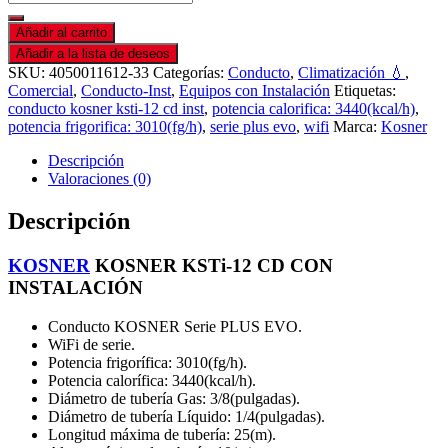
Añadir al carrito
Añadir a la lista de deseos
SKU:
4050011612-33
Categorías:
Conducto
,
Climatización 💧
,
Comercial
,
Conducto-Inst
,
Equipos con Instalación
Etiquetas:
conducto kosner ksti-12 cd inst
,
potencia calorifica: 3440(kcal/h)
,
potencia frigorifica: 3010(fg/h)
,
serie plus evo
,
wifi
Marca:
Kosner
Descripción
Valoraciones (0)
Descripción
KOSNER
KOSNER KSTi-12 CD CON
INSTALACIÓN
Conducto KOSNER Serie PLUS EVO.
WiFi de serie.
Potencia frigorífica: 3010(fg/h).
Potencia calorífica: 3440(kcal/h).
Diámetro de tubería Gas: 3/8(pulgadas).
Diámetro de tubería Líquido: 1/4(pulgadas).
Longitud máxima de tubería: 25(m).