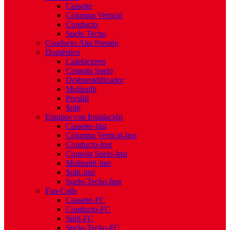
Cassette
Columna Vertical
Conducto
Suelo Techo
Conducto Alta Presión
Doméstico
Calefactores
Consola Suelo
Deshumidificador
Multisplit
Portátil
Split
Equipos con Instalación
Cassette-Inst
Columna Vertical-Inst
Conducto-Inst
Consola Suelo-Inst
Multisplit-Inst
Split-Inst
Suelo-Techo-Inst
Fan-Coils
Cassette-FC
Conducto-FC
Split-FC
Suelo-Techo-FC