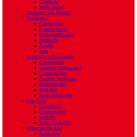
Conducto
Suelo Techo
Conducto Alta Presión
Doméstico
Calefactores
Consola Suelo
Deshumidificador
Multisplit
Portátil
Split
Equipos con Instalación
Cassette-Inst
Columna Vertical-Inst
Conducto-Inst
Consola Suelo-Inst
Multisplit-Inst
Split-Inst
Suelo-Techo-Inst
Fan-Coils
Cassette-FC
Conducto-FC
Split-FC
Suelo-Techo-FC
Filtración De Aire
Purificador