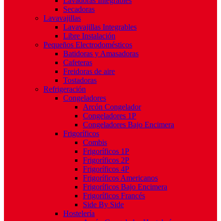
Lavadoras Integrables
Secadoras
Lavavajillas
Lavavajillas Integrables
Libre Instalación
Pequeños Electrodomésticos
Batidoras y Amasadoras
Cafeteras
Freidoras de aire
Tostadoras
Refrigeración
Congeladores
Arcón Congelador
Congeladores 1P
Congeladores Bajo Encimera
Frigoríficos
Combis
Frigoríficos 1P
Frigoríficos 2P
Frigoríficos 4P
Frigoríficos Americanos
Frigoríficos Bajo Encimera
Frigoríficos Francés
Side By Side
Hostelería