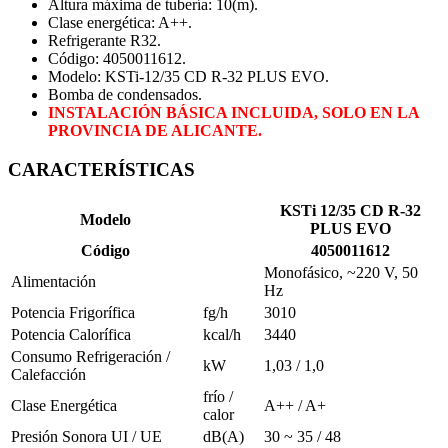
Altura máxima de tubería: 10(m).
Clase energética: A++.
Refrigerante R32.
Código: 4050011612.
Modelo: KSTi-12/35 CD R-32 PLUS EVO.
Bomba de condensados.
INSTALACIÓN BÁSICA INCLUIDA, SOLO EN LA
PROVINCIA DE ALICANTE.
CARACTERÍSTICAS
KSTi 12/35 CD R-32
Modelo
PLUS EVO
Código
4050011612
Monofásico, ~220 V, 50
Alimentación
Hz
Potencia Frigorífica
fg/h
3010
Potencia Calorífica
kcal/h
3440
Consumo Refrigeración /
kW
1,03 / 1,0
Calefacción
frío /
Clase Energética
A++ / A+
calor
Presión Sonora UI / UE
dB(A)
30 ~ 35 / 48