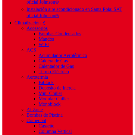
oficial Johnson❄️
Instalación aire acondicionado en Santa Pola: SAT
oficial Johnson❄️
Climatización 💧
Accesorios
Bombas Condensados
Mandos
WIFI
ACS
Acumulador Aerotérmico
Caldera de Gas
Calentador de Gas
Termo Eléctrico
Aerotermia
Biblock
Depósito de Inercia
Mini-Chiller
Modular Chiller
Monoblock
AirZone
Bombas de Piscina
Comercial
Cassette
Columna Vertical