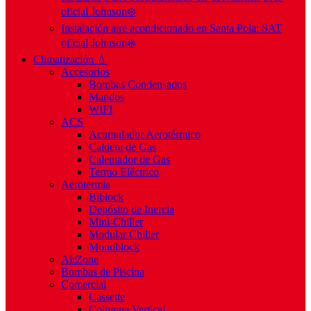
oficial Johnson❄️
Instalación aire acondicionado en Santa Pola: SAT
oficial Johnson❄️
Climatización 💧
Accesorios
Bombas Condensados
Mandos
WIFI
ACS
Acumulador Aerotérmico
Caldera de Gas
Calentador de Gas
Termo Eléctrico
Aerotermia
Biblock
Depósito de Inercia
Mini-Chiller
Modular Chiller
Monoblock
AirZone
Bombas de Piscina
Comercial
Cassette
Columna Vertical