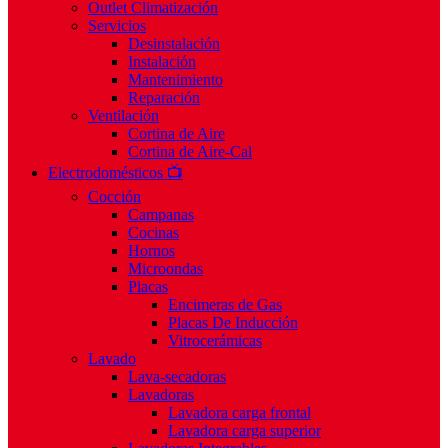
Outlet Climatización
Servicios
Desinstalación
Instalación
Mantenimiento
Reparación
Ventilación
Cortina de Aire
Cortina de Aire-Cal
Electrodomésticos 📺
Cocción
Campanas
Cocinas
Hornos
Microondas
Placas
Encimeras de Gas
Placas De Inducción
Vitrocerámicas
Lavado
Lava-secadoras
Lavadoras
Lavadora carga frontal
Lavadora carga superior