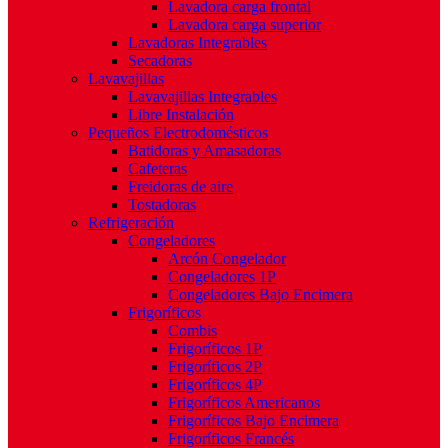
Lavadora carga frontal
Lavadora carga superior
Lavadoras Integrables
Secadoras
Lavavajillas
Lavavajillas Integrables
Libre Instalación
Pequeños Electrodomésticos
Batidoras y Amasadoras
Cafeteras
Freidoras de aire
Tostadoras
Refrigeración
Congeladores
Arcón Congelador
Congeladores 1P
Congeladores Bajo Encimera
Frigoríficos
Combis
Frigoríficos 1P
Frigoríficos 2P
Frigoríficos 4P
Frigoríficos Americanos
Frigoríficos Bajo Encimera
Frigoríficos Francés