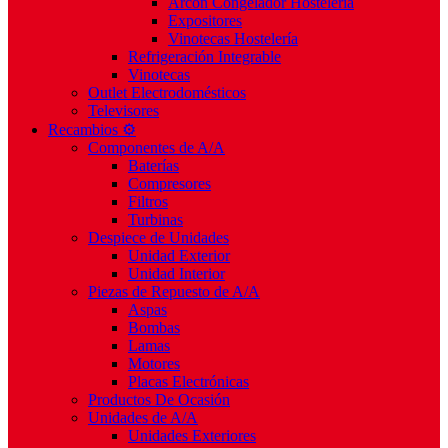
Arcón Congelador Hostelería
Expositores
Vinotecas Hostelería
Refrigeración Integrable
Vinotecas
Outlet Electrodomésticos
Televisores
Recambios ⚙️
Componentes de A/A
Baterías
Compresores
Filtros
Turbinas
Despiece de Unidades
Unidad Exterior
Unidad Interior
Piezas de Repuesto de A/A
Aspas
Bombas
Lamas
Motores
Placas Electrónicas
Productos De Ocasión
Unidades de A/A
Unidades Exteriores