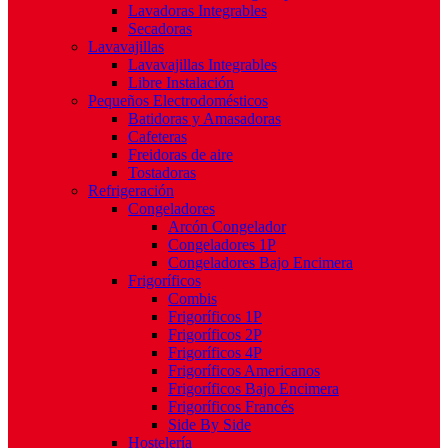
Lavadoras Integrables
Secadoras
Lavavajillas
Lavavajillas Integrables
Libre Instalación
Pequeños Electrodomésticos
Batidoras y Amasadoras
Cafeteras
Freidoras de aire
Tostadoras
Refrigeración
Congeladores
Arcón Congelador
Congeladores 1P
Congeladores Bajo Encimera
Frigoríficos
Combis
Frigoríficos 1P
Frigoríficos 2P
Frigoríficos 4P
Frigoríficos Americanos
Frigoríficos Bajo Encimera
Frigoríficos Francés
Side By Side
Hostelería