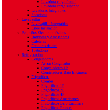
Lavadora carga frontal
Lavadora carga superior
Lavadoras Integrables
Secadoras
Lavavajillas
Lavavajillas Integrables
Libre Instalación
Pequeños Electrodomésticos
Batidoras y Amasadoras
Cafeteras
Freidoras de aire
Tostadoras
Refrigeración
Congeladores
Arcón Congelador
Congeladores 1P
Congeladores Bajo Encimera
Frigoríficos
Combis
Frigoríficos 1P
Frigoríficos 2P
Frigoríficos 4P
Frigoríficos Americanos
Frigoríficos Bajo Encimera
Frigoríficos Francés