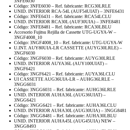
3NFE6030
Código: 3NFE6030 – Ref. fabricante: RCG30LRLE
UNID. INTERIOR RCA-54L (AUF54UIAT) – 3NFE6431
Código: 3NFE6431 – Ref. fabricante: RCA54LCLU
UNID. INTERIOR RCA30L (AUF30UIA) – 3NFE8481
Código: 3NFE8481 – Ref. fabricante: RCA30LBLU
Accesorio Fujitsu Rejilla de Cassette UTG-UGYA-W –
3NGF4008_10
Código: 3NGF4008_10 – Ref. fabricante: UTG-UGYA-W
U.INT. AUY80UIA-LR CASSETTE (AUYG30LRLE) –
3NGF6030
Código: 3NGF6030 – Ref. fabricante: AUYG30LRLE
UNID. INTERIOR AUYA36L (AUY100UIAT) –
3NGF6421
Código: 3NGF6421 – Ref. fabricante: AUYA36LCLU
UI CASSETTE AUG36UIA-LR – AUHG36LRLE –
3NGG6031
Código: 3NGG6031 – Ref. fabricante: AUHG36LRLE
UNID. INTERIOR AUHA36L (AUG36UIAT) –
3NGG6421
Código: 3NGG6421 – Ref. fabricante: AUHA36LCLU
UNID. INTERIOR AUHA30L (AUG30UIA) – 3NGG8481
Código: 3NGG8481 – Ref. fabricante: AUHA30LBLU
UNID. INTERIOR AUHA45L (AUG45UIA) NEW –
3NGG8493