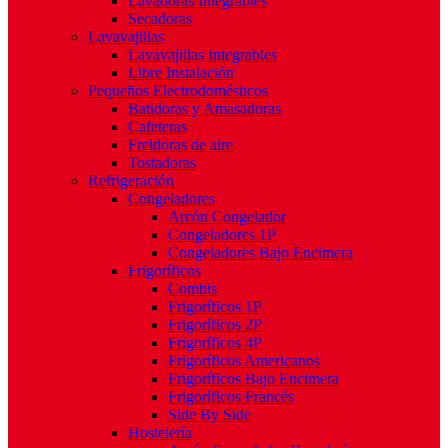
Lavadoras Integrables
Secadoras
Lavavajillas
Lavavajillas Integrables
Libre Instalación
Pequeños Electrodomésticos
Batidoras y Amasadoras
Cafeteras
Freidoras de aire
Tostadoras
Refrigeración
Congeladores
Arcón Congelador
Congeladores 1P
Congeladores Bajo Encimera
Frigoríficos
Combis
Frigoríficos 1P
Frigoríficos 2P
Frigoríficos 4P
Frigoríficos Americanos
Frigoríficos Bajo Encimera
Frigoríficos Francés
Side By Side
Hostelería