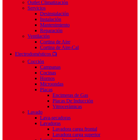
Outlet Climatización
Servicios
Desinstalación
Instalación
Mantenimiento
Reparación
Ventilación
Cortina de Aire
Cortina de Aire-Cal
Electrodomésticos 📺
Cocción
Campanas
Cocinas
Hornos
Microondas
Placas
Encimeras de Gas
Placas De Inducción
Vitrocerámicas
Lavado
Lava-secadoras
Lavadoras
Lavadora carga frontal
Lavadora carga superior