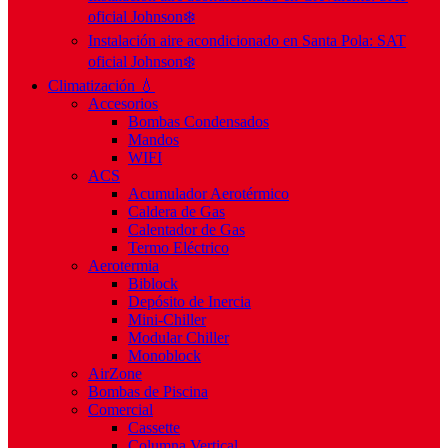
oficial Johnson❄️
Instalación aire acondicionado en Santa Pola: SAT
oficial Johnson❄️
Climatización 💧
Accesorios
Bombas Condensados
Mandos
WIFI
ACS
Acumulador Aerotérmico
Caldera de Gas
Calentador de Gas
Termo Eléctrico
Aerotermia
Biblock
Depósito de Inercia
Mini-Chiller
Modular Chiller
Monoblock
AirZone
Bombas de Piscina
Comercial
Cassette
Columna Vertical