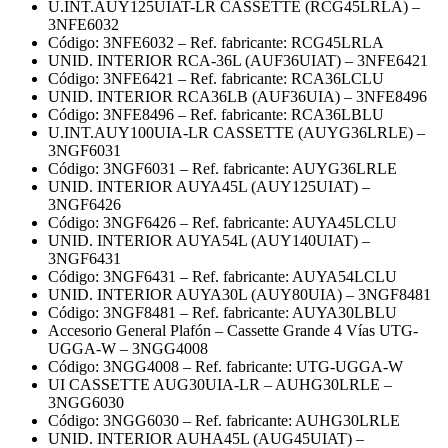
U.INT.AUY125UIAT-LR CASSETTE (RCG45LRLA) –
3NFE6032
Código: 3NFE6032 – Ref. fabricante: RCG45LRLA
UNID. INTERIOR RCA-36L (AUF36UIAT) – 3NFE6421
Código: 3NFE6421 – Ref. fabricante: RCA36LCLU
UNID. INTERIOR RCA36LB (AUF36UIA) – 3NFE8496
Código: 3NFE8496 – Ref. fabricante: RCA36LBLU
U.INT.AUY100UIA-LR CASSETTE (AUYG36LRLE) –
3NGF6031
Código: 3NGF6031 – Ref. fabricante: AUYG36LRLE
UNID. INTERIOR AUYA45L (AUY125UIAT) –
3NGF6426
Código: 3NGF6426 – Ref. fabricante: AUYA45LCLU
UNID. INTERIOR AUYA54L (AUY140UIAT) –
3NGF6431
Código: 3NGF6431 – Ref. fabricante: AUYA54LCLU
UNID. INTERIOR AUYA30L (AUY80UIA) – 3NGF8481
Código: 3NGF8481 – Ref. fabricante: AUYA30LBLU
Accesorio General Plafón – Cassette Grande 4 Vías UTG-
UGGA-W – 3NGG4008
Código: 3NGG4008 – Ref. fabricante: UTG-UGGA-W
UI CASSETTE AUG30UIA-LR – AUHG30LRLE –
3NGG6030
Código: 3NGG6030 – Ref. fabricante: AUHG30LRLE
UNID. INTERIOR AUHA45L (AUG45UIAT) –