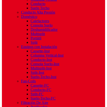
Conducto
Suelo Techo
Conducto Alta Presión
Doméstico
Calefactores
Consola Suelo
Deshumidificador
Multisplit
Portátil
Split
Equipos con Instalación
Cassette-Inst
Columna Vertical-Inst
Conducto-Inst
Consola Suelo-Inst
Multisplit-Inst
Split-Inst
Suelo-Techo-Inst
Fan-Coils
Cassette-FC
Conducto-FC
Split-FC
Suelo-Techo-FC
Filtración De Aire
Purificador