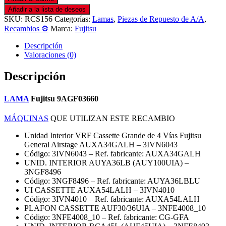
Añadir a la lista de deseos
SKU:
RCS156
Categorías:
Lamas
,
Piezas de Repuesto de A/A
,
Recambios ⚙️
Marca:
Fujitsu
Descripción
Valoraciones (0)
Descripción
LAMA
Fujitsu 9AGF03660
MÁQUINAS
QUE UTILIZAN ESTE RECAMBIO
Unidad Interior VRF Cassette Grande de 4 Vías Fujitsu
General Airstage AUXA34GALH – 3IVN6043
Código: 3IVN6043 – Ref. fabricante: AUXA34GALH
UNID. INTERIOR AUYA36LB (AUY100UIA) –
3NGF8496
Código: 3NGF8496 – Ref. fabricante: AUYA36LBLU
UI CASSETTE AUXA54LALH – 3IVN4010
Código: 3IVN4010 – Ref. fabricante: AUXA54LALH
PLAFON CASSETTE AUF30/36UIA – 3NFE4008_10
Código: 3NFE4008_10 – Ref. fabricante: CG-GFA