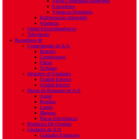
Arcón Congelador Hostelería
Expositores
Vinotecas Hostelería
Refrigeración Integrable
Vinotecas
Outlet Electrodomésticos
Televisores
Recambios ⚙️
Componentes de A/A
Baterías
Compresores
Filtros
Turbinas
Despiece de Unidades
Unidad Exterior
Unidad Interior
Piezas de Repuesto de A/A
Aspas
Bombas
Lamas
Motores
Placas Electrónicas
Productos De Ocasión
Unidades de A/A
Unidades Exteriores