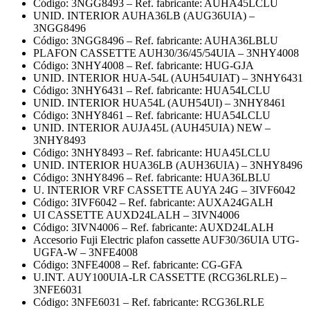
Código: 3NGG8493 – Ref. fabricante: AUHA45LCLU
UNID. INTERIOR AUHA36LB (AUG36UIA) –
3NGG8496
Código: 3NGG8496 – Ref. fabricante: AUHA36LBLU
PLAFON CASSETTE AUH30/36/45/54UIA – 3NHY4008
Código: 3NHY4008 – Ref. fabricante: HUG-GJA
UNID. INTERIOR HUA-54L (AUH54UIAT) – 3NHY6431
Código: 3NHY6431 – Ref. fabricante: HUA54LCLU
UNID. INTERIOR HUA54L (AUH54UI) – 3NHY8461
Código: 3NHY8461 – Ref. fabricante: HUA54LCLU
UNID. INTERIOR AUJA45L (AUH45UIA) NEW –
3NHY8493
Código: 3NHY8493 – Ref. fabricante: HUA45LCLU
UNID. INTERIOR HUA36LB (AUH36UIA) – 3NHY8496
Código: 3NHY8496 – Ref. fabricante: HUA36LBLU
U. INTERIOR VRF CASSETTE AUYA 24G – 3IVF6042
Código: 3IVF6042 – Ref. fabricante: AUXA24GALH
UI CASSETTE AUXD24LALH – 3IVN4006
Código: 3IVN4006 – Ref. fabricante: AUXD24LALH
Accesorio Fuji Electric plafon cassette AUF30/36UIA UTG-
UGFA-W – 3NFE4008
Código: 3NFE4008 – Ref. fabricante: CG-GFA
U.INT. AUY100UIA-LR CASSETTE (RCG36LRLE) –
3NFE6031
Código: 3NFE6031 – Ref. fabricante: RCG36LRLE