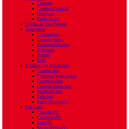
Cassette
Columna Vertical
Conducto
Suelo Techo
Conducto Alta Presión
Doméstico
Calefactores
Consola Suelo
Deshumidificador
Multisplit
Portátil
Split
Equipos con Instalación
Cassette-Inst
Columna Vertical-Inst
Conducto-Inst
Consola Suelo-Inst
Multisplit-Inst
Split-Inst
Suelo-Techo-Inst
Fan-Coils
Cassette-FC
Conducto-FC
Split-FC
Suelo-Techo-FC