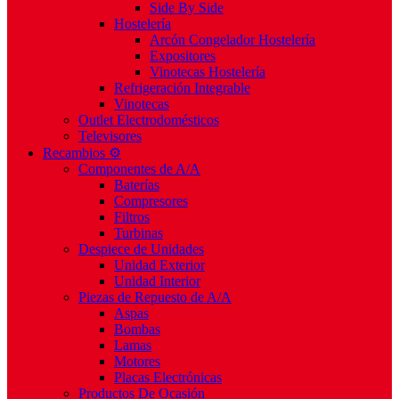
Side By Side
Hostelería
Arcón Congelador Hostelería
Expositores
Vinotecas Hostelería
Refrigeración Integrable
Vinotecas
Outlet Electrodomésticos
Televisores
Recambios ⚙️
Componentes de A/A
Baterías
Compresores
Filtros
Turbinas
Despiece de Unidades
Unidad Exterior
Unidad Interior
Piezas de Repuesto de A/A
Aspas
Bombas
Lamas
Motores
Placas Electrónicas
Productos De Ocasión