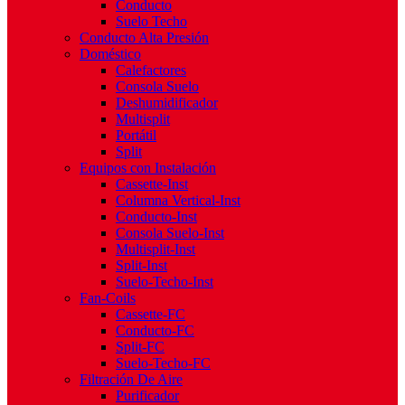
Conducto
Suelo Techo
Conducto Alta Presión
Doméstico
Calefactores
Consola Suelo
Deshumidificador
Multisplit
Portátil
Split
Equipos con Instalación
Cassette-Inst
Columna Vertical-Inst
Conducto-Inst
Consola Suelo-Inst
Multisplit-Inst
Split-Inst
Suelo-Techo-Inst
Fan-Coils
Cassette-FC
Conducto-FC
Split-FC
Suelo-Techo-FC
Filtración De Aire
Purificador