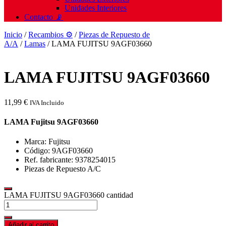
Unidades Interiores
Contacto 📡
Inicio
/
Recambios ⚙️
/
Piezas de Repuesto de
A/A
/
Lamas
/ LAMA FUJITSU 9AGF03660
LAMA FUJITSU 9AGF03660
11,99
€
IVA Incluido
LAMA Fujitsu 9AGF03660
Marca: Fujitsu
Código: 9AGF03660
Ref. fabricante: 9378254015
Piezas de Repuesto A/C
LAMA FUJITSU 9AGF03660 cantidad
Añadir al carrito