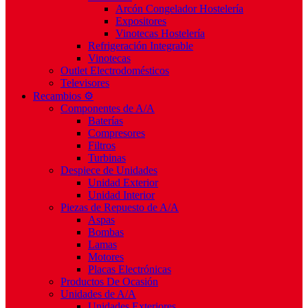
Arcón Congelador Hostelería
Expositores
Vinotecas Hostelería
Refrigeración Integrable
Vinotecas
Outlet Electrodomésticos
Televisores
Recambios ⚙️
Componentes de A/A
Baterías
Compresores
Filtros
Turbinas
Despiece de Unidades
Unidad Exterior
Unidad Interior
Piezas de Repuesto de A/A
Aspas
Bombas
Lamas
Motores
Placas Electrónicas
Productos De Ocasión
Unidades de A/A
Unidades Exteriores