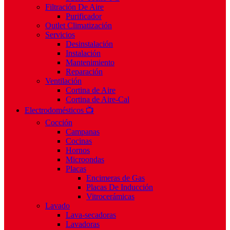
Filtración De Aire
Purificador
Outlet Climatización
Servicios
Desinstalación
Instalación
Mantenimiento
Reparación
Ventilación
Cortina de Aire
Cortina de Aire-Cal
Electrodomésticos 📺
Cocción
Campanas
Cocinas
Hornos
Microondas
Placas
Encimeras de Gas
Placas De Inducción
Vitrocerámicas
Lavado
Lava-secadoras
Lavadoras