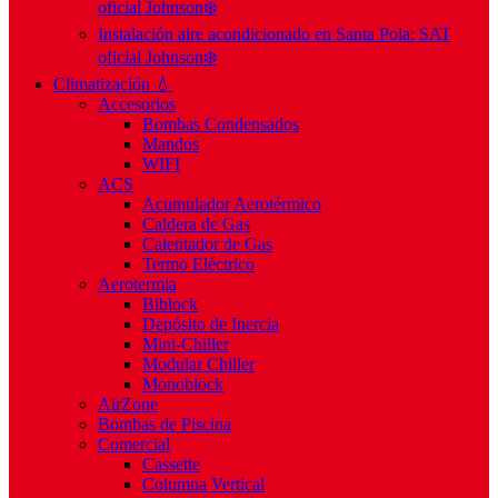
oficial Johnson❄️
Instalación aire acondicionado en Santa Pola: SAT
oficial Johnson❄️
Climatización 💧
Accesorios
Bombas Condensados
Mandos
WIFI
ACS
Acumulador Aerotérmico
Caldera de Gas
Calentador de Gas
Termo Eléctrico
Aerotermia
Biblock
Depósito de Inercia
Mini-Chiller
Modular Chiller
Monoblock
AirZone
Bombas de Piscina
Comercial
Cassette
Columna Vertical