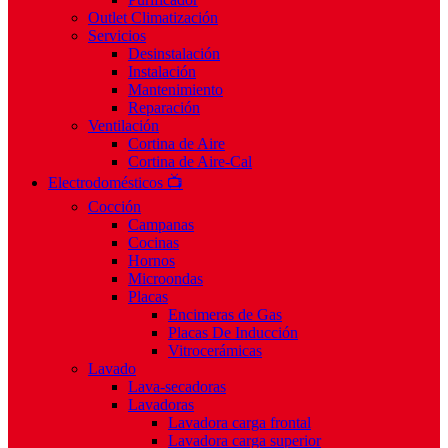
Outlet Climatización
Servicios
Desinstalación
Instalación
Mantenimiento
Reparación
Ventilación
Cortina de Aire
Cortina de Aire-Cal
Electrodomésticos 📺
Cocción
Campanas
Cocinas
Hornos
Microondas
Placas
Encimeras de Gas
Placas De Inducción
Vitrocerámicas
Lavado
Lava-secadoras
Lavadoras
Lavadora carga frontal
Lavadora carga superior