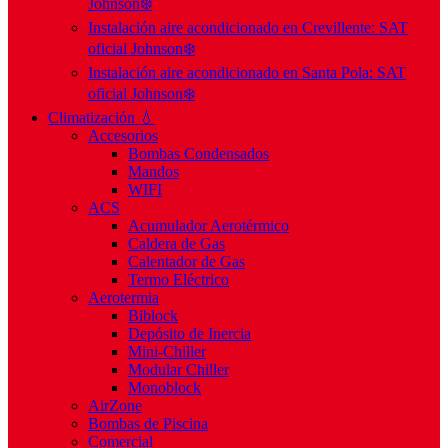
Johnson❄️
Instalación aire acondicionado en Crevillente: SAT
oficial Johnson❄️
Instalación aire acondicionado en Santa Pola: SAT
oficial Johnson❄️
Climatización 💧
Accesorios
Bombas Condensados
Mandos
WIFI
ACS
Acumulador Aerotérmico
Caldera de Gas
Calentador de Gas
Termo Eléctrico
Aerotermia
Biblock
Depósito de Inercia
Mini-Chiller
Modular Chiller
Monoblock
AirZone
Bombas de Piscina
Comercial