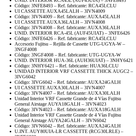
UNID. INTERIOR RCA45L (AUF45UIA) – 3NFE8493
Código: 3NFE8493 – Ref. fabricante: RCA45LCLU
UI CASSETTE AUXA45LALH – 3IVN4009
Código: 3IVN4009 – Ref. fabricante: AUXA45LALH
UI CASSETTE AUXA36LALH – 3IVN4008
Código: 3IVN4008 – Ref. fabricante: AUXA36LALH
UNID. INTERIOR RCA-45L (AUF45UIAT) – 3NFE6426
Código: 3NFE6426 – Ref. fabricante: RCA45LCLU
Accesorio Fujitsu – Rejilla de Cassette UTG-UGYA-W –
3NGF4008
Código: 3NGF4008 – Ref. fabricante: UTG-UGYA-W
UNID. INTERIOR HUA-36L (AUH36UIAT) – 3NHY6421
Código: 3NHY6421 – Ref. fabricante: HUA36LCLU
UNIDAD INTERIOR VRF CASSETTE THICK AUGC2 –
3IVG6042
Código: 3IVG6042 – Ref. fabricante: AUXA24GALH
UI CASSETTE AUXA30LALH – 3IVN4007
Código: 3IVN4007 – Ref. fabricante: AUXA30LALH
Unidad Interior VRF Cassette Grande de 4 Vías Fujitsu
General Airstage AUYA18GALH – 3IVN4023
Código: 3IVN4023 – Ref. fabricante: AUXA18GALH
Unidad Interior VRF Cassette Grande de 4 Vías Fujitsu
General Airstage AUYA24GALH – 3IVN6042
Código: 3IVN6042 – Ref. fabricante: AUXA24GALH
U.INT. AUY80UIA-LR CASSETTE (RCG30LRLE) –