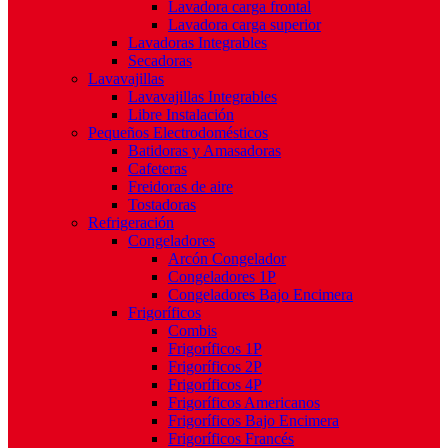
Lavadora carga frontal
Lavadora carga superior
Lavadoras Integrables
Secadoras
Lavavajillas
Lavavajillas Integrables
Libre Instalación
Pequeños Electrodomésticos
Batidoras y Amasadoras
Cafeteras
Freidoras de aire
Tostadoras
Refrigeración
Congeladores
Arcón Congelador
Congeladores 1P
Congeladores Bajo Encimera
Frigoríficos
Combis
Frigoríficos 1P
Frigoríficos 2P
Frigoríficos 4P
Frigoríficos Americanos
Frigoríficos Bajo Encimera
Frigoríficos Francés