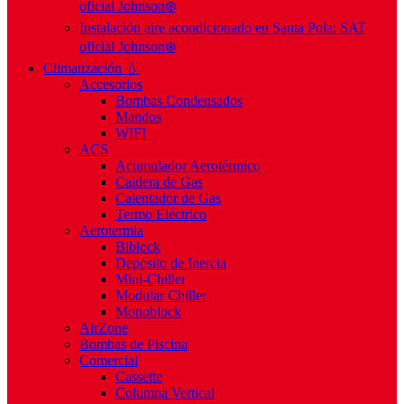
oficial Johnson❄️
Instalación aire acondicionado en Santa Pola: SAT
oficial Johnson❄️
Climatización 💧
Accesorios
Bombas Condensados
Mandos
WIFI
ACS
Acumulador Aerotérmico
Caldera de Gas
Calentador de Gas
Termo Eléctrico
Aerotermia
Biblock
Depósito de Inercia
Mini-Chiller
Modular Chiller
Monoblock
AirZone
Bombas de Piscina
Comercial
Cassette
Columna Vertical