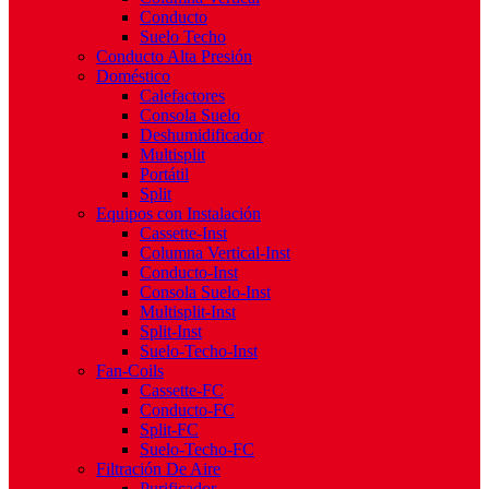
Conducto
Suelo Techo
Conducto Alta Presión
Doméstico
Calefactores
Consola Suelo
Deshumidificador
Multisplit
Portátil
Split
Equipos con Instalación
Cassette-Inst
Columna Vertical-Inst
Conducto-Inst
Consola Suelo-Inst
Multisplit-Inst
Split-Inst
Suelo-Techo-Inst
Fan-Coils
Cassette-FC
Conducto-FC
Split-FC
Suelo-Techo-FC
Filtración De Aire
Purificador