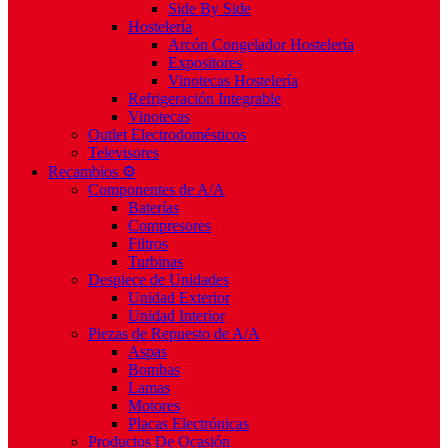
Side By Side
Hostelería
Arcón Congelador Hostelería
Expositores
Vinotecas Hostelería
Refrigeración Integrable
Vinotecas
Outlet Electrodomésticos
Televisores
Recambios ⚙️
Componentes de A/A
Baterías
Compresores
Filtros
Turbinas
Despiece de Unidades
Unidad Exterior
Unidad Interior
Piezas de Repuesto de A/A
Aspas
Bombas
Lamas
Motores
Placas Electrónicas
Productos De Ocasión