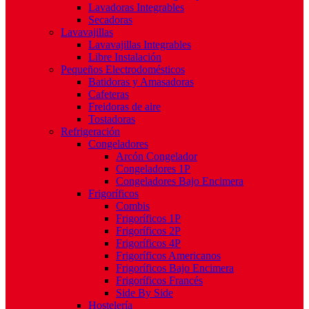
Lavadoras Integrables
Secadoras
Lavavajillas
Lavavajillas Integrables
Libre Instalación
Pequeños Electrodomésticos
Batidoras y Amasadoras
Cafeteras
Freidoras de aire
Tostadoras
Refrigeración
Congeladores
Arcón Congelador
Congeladores 1P
Congeladores Bajo Encimera
Frigoríficos
Combis
Frigoríficos 1P
Frigoríficos 2P
Frigoríficos 4P
Frigoríficos Americanos
Frigoríficos Bajo Encimera
Frigoríficos Francés
Side By Side
Hostelería