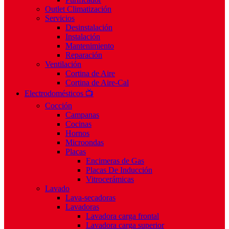
Outlet Climatización
Servicios
Desinstalación
Instalación
Mantenimiento
Reparación
Ventilación
Cortina de Aire
Cortina de Aire-Cal
Electrodomésticos 📺
Cocción
Campanas
Cocinas
Hornos
Microondas
Placas
Encimeras de Gas
Placas De Inducción
Vitrocerámicas
Lavado
Lava-secadoras
Lavadoras
Lavadora carga frontal
Lavadora carga superior