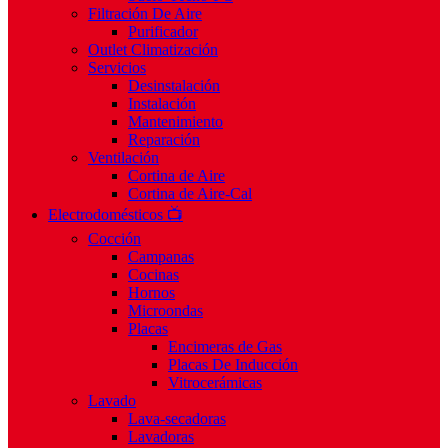
Filtración De Aire
Purificador
Outlet Climatización
Servicios
Desinstalación
Instalación
Mantenimiento
Reparación
Ventilación
Cortina de Aire
Cortina de Aire-Cal
Electrodomésticos 📺
Cocción
Campanas
Cocinas
Hornos
Microondas
Placas
Encimeras de Gas
Placas De Inducción
Vitrocerámicas
Lavado
Lava-secadoras
Lavadoras