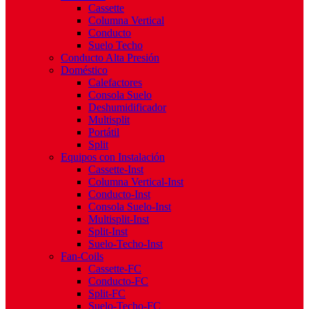
Cassette
Columna Vertical
Conducto
Suelo Techo
Conducto Alta Presión
Doméstico
Calefactores
Consola Suelo
Deshumidificador
Multisplit
Portátil
Split
Equipos con Instalación
Cassette-Inst
Columna Vertical-Inst
Conducto-Inst
Consola Suelo-Inst
Multisplit-Inst
Split-Inst
Suelo-Techo-Inst
Fan-Coils
Cassette-FC
Conducto-FC
Split-FC
Suelo-Techo-FC