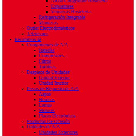
Arcón Congelador Hostelería
Expositores
Vinotecas Hostelería
Refrigeración Integrable
Vinotecas
Outlet Electrodomésticos
Televisores
Recambios ⚙️
Componentes de A/A
Baterías
Compresores
Filtros
Turbinas
Despiece de Unidades
Unidad Exterior
Unidad Interior
Piezas de Repuesto de A/A
Aspas
Bombas
Lamas
Motores
Placas Electrónicas
Productos De Ocasión
Unidades de A/A
Unidades Exteriores