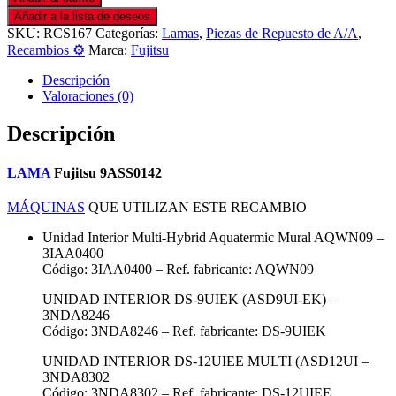
Añadir a la lista de deseos
SKU:
RCS167
Categorías:
Lamas
,
Piezas de Repuesto de A/A
,
Recambios ⚙️
Marca:
Fujitsu
Descripción
Valoraciones (0)
Descripción
LAMA
Fujitsu 9ASS0142
MÁQUINAS
QUE UTILIZAN ESTE RECAMBIO
Unidad Interior Multi-Hybrid Aquatermic Mural AQWN09 –
3IAA0400
Código: 3IAA0400 – Ref. fabricante: AQWN09
UNIDAD INTERIOR DS-9UIEK (ASD9UI-EK) –
3NDA8246
Código: 3NDA8246 – Ref. fabricante: DS-9UIEK
UNIDAD INTERIOR DS-12UIEE MULTI (ASD12UI –
3NDA8302
Código: 3NDA8302 – Ref. fabricante: DS-12UIEE