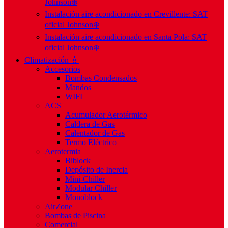
Johnson❄️
Instalación aire acondicionado en Crevillente: SAT
oficial Johnson❄️
Instalación aire acondicionado en Santa Pola: SAT
oficial Johnson❄️
Climatización 💧
Accesorios
Bombas Condensados
Mandos
WIFI
ACS
Acumulador Aerotérmico
Caldera de Gas
Calentador de Gas
Termo Eléctrico
Aerotermia
Biblock
Depósito de Inercia
Mini-Chiller
Modular Chiller
Monoblock
AirZone
Bombas de Piscina
Comercial