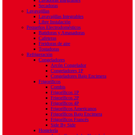
Lavadoras Integrables
Secadoras
Lavavajillas
Lavavajillas Integrables
Libre Instalación
Pequeños Electrodomésticos
Batidoras y Amasadoras
Cafeteras
Freidoras de aire
Tostadoras
Refrigeración
Congeladores
Arcón Congelador
Congeladores 1P
Congeladores Bajo Encimera
Frigoríficos
Combis
Frigoríficos 1P
Frigoríficos 2P
Frigoríficos 4P
Frigoríficos Americanos
Frigoríficos Bajo Encimera
Frigoríficos Francés
Side By Side
Hostelería