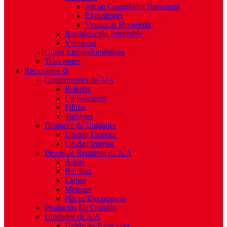
Arcón Congelador Hostelería
Expositores
Vinotecas Hostelería
Refrigeración Integrable
Vinotecas
Outlet Electrodomésticos
Televisores
Recambios ⚙️
Componentes de A/A
Baterías
Compresores
Filtros
Turbinas
Despiece de Unidades
Unidad Exterior
Unidad Interior
Piezas de Repuesto de A/A
Aspas
Bombas
Lamas
Motores
Placas Electrónicas
Productos De Ocasión
Unidades de A/A
Unidades Exteriores