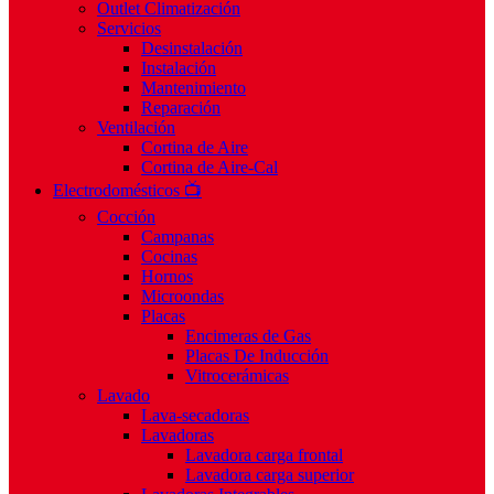
Outlet Climatización
Servicios
Desinstalación
Instalación
Mantenimiento
Reparación
Ventilación
Cortina de Aire
Cortina de Aire-Cal
Electrodomésticos 📺
Cocción
Campanas
Cocinas
Hornos
Microondas
Placas
Encimeras de Gas
Placas De Inducción
Vitrocerámicas
Lavado
Lava-secadoras
Lavadoras
Lavadora carga frontal
Lavadora carga superior