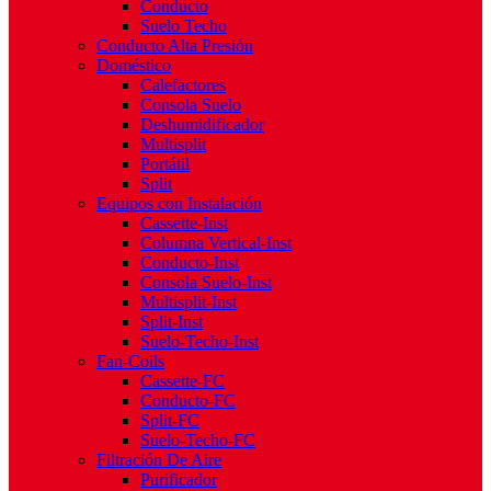
Conducto
Suelo Techo
Conducto Alta Presión
Doméstico
Calefactores
Consola Suelo
Deshumidificador
Multisplit
Portátil
Split
Equipos con Instalación
Cassette-Inst
Columna Vertical-Inst
Conducto-Inst
Consola Suelo-Inst
Multisplit-Inst
Split-Inst
Suelo-Techo-Inst
Fan-Coils
Cassette-FC
Conducto-FC
Split-FC
Suelo-Techo-FC
Filtración De Aire
Purificador