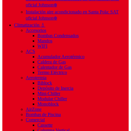
oficial Johnson❄️
Instalación aire acondicionado en Santa Pola: SAT
oficial Johnson❄️
Climatización 💧
Accesorios
Bombas Condensados
Mandos
WIFI
ACS
Acumulador Aerotérmico
Caldera de Gas
Calentador de Gas
Termo Eléctrico
Aerotermia
Biblock
Depósito de Inercia
Mini-Chiller
Modular Chiller
Monoblock
AirZone
Bombas de Piscina
Comercial
Cassette
Columna Vertical