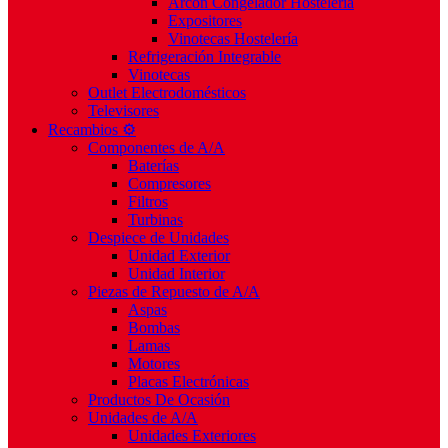
Arcón Congelador Hostelería
Expositores
Vinotecas Hostelería
Refrigeración Integrable
Vinotecas
Outlet Electrodomésticos
Televisores
Recambios ⚙️
Componentes de A/A
Baterías
Compresores
Filtros
Turbinas
Despiece de Unidades
Unidad Exterior
Unidad Interior
Piezas de Repuesto de A/A
Aspas
Bombas
Lamas
Motores
Placas Electrónicas
Productos De Ocasión
Unidades de A/A
Unidades Exteriores