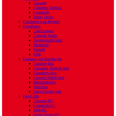
Cassette
Columna Vertical
Conducto
Suelo Techo
Conducto Alta Presión
Doméstico
Calefactores
Consola Suelo
Deshumidificador
Multisplit
Portátil
Split
Equipos con Instalación
Cassette-Inst
Columna Vertical-Inst
Conducto-Inst
Consola Suelo-Inst
Multisplit-Inst
Split-Inst
Suelo-Techo-Inst
Fan-Coils
Cassette-FC
Conducto-FC
Split-FC
Suelo-Techo-FC