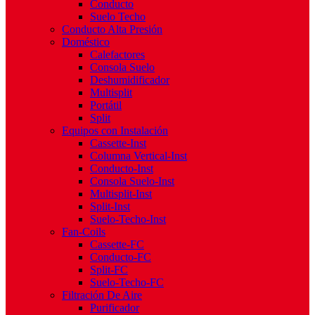
Conducto
Suelo Techo
Conducto Alta Presión
Doméstico
Calefactores
Consola Suelo
Deshumidificador
Multisplit
Portátil
Split
Equipos con Instalación
Cassette-Inst
Columna Vertical-Inst
Conducto-Inst
Consola Suelo-Inst
Multisplit-Inst
Split-Inst
Suelo-Techo-Inst
Fan-Coils
Cassette-FC
Conducto-FC
Split-FC
Suelo-Techo-FC
Filtración De Aire
Purificador