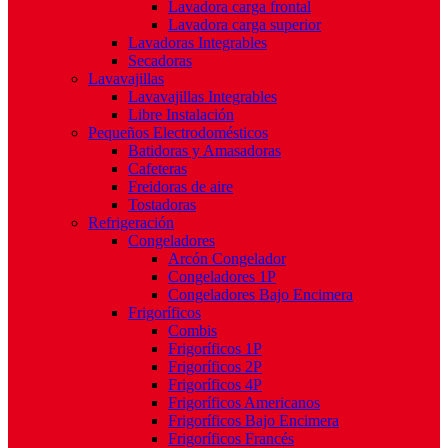
Lavadora carga frontal
Lavadora carga superior
Lavadoras Integrables
Secadoras
Lavavajillas
Lavavajillas Integrables
Libre Instalación
Pequeños Electrodomésticos
Batidoras y Amasadoras
Cafeteras
Freidoras de aire
Tostadoras
Refrigeración
Congeladores
Arcón Congelador
Congeladores 1P
Congeladores Bajo Encimera
Frigoríficos
Combis
Frigoríficos 1P
Frigoríficos 2P
Frigoríficos 4P
Frigoríficos Americanos
Frigoríficos Bajo Encimera
Frigoríficos Francés