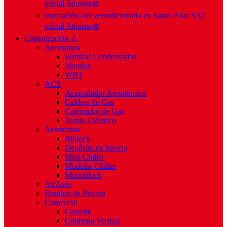
oficial Johnson❄️
Instalación aire acondicionado en Santa Pola: SAT
oficial Johnson❄️
Climatización 💧
Accesorios
Bombas Condensados
Mandos
WIFI
ACS
Acumulador Aerotérmico
Caldera de Gas
Calentador de Gas
Termo Eléctrico
Aerotermia
Biblock
Depósito de Inercia
Mini-Chiller
Modular Chiller
Monoblock
AirZone
Bombas de Piscina
Comercial
Cassette
Columna Vertical