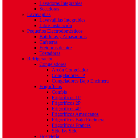
Lavadoras Integrables
Secadoras
Lavavajillas
Lavavajillas Integrables
Libre Instalación
Pequeños Electrodomésticos
Batidoras y Amasadoras
Cafeteras
Freidoras de aire
Tostadoras
Refrigeración
Congeladores
Arcón Congelador
Congeladores 1P
Congeladores Bajo Encimera
Frigoríficos
Combis
Frigoríficos 1P
Frigoríficos 2P
Frigoríficos 4P
Frigoríficos Americanos
Frigoríficos Bajo Encimera
Frigoríficos Francés
Side By Side
Hostelería