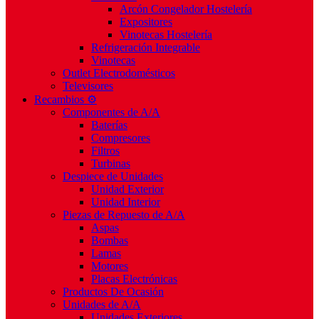
Arcón Congelador Hostelería
Expositores
Vinotecas Hostelería
Refrigeración Integrable
Vinotecas
Outlet Electrodomésticos
Televisores
Recambios ⚙️
Componentes de A/A
Baterías
Compresores
Filtros
Turbinas
Despiece de Unidades
Unidad Exterior
Unidad Interior
Piezas de Repuesto de A/A
Aspas
Bombas
Lamas
Motores
Placas Electrónicas
Productos De Ocasión
Unidades de A/A
Unidades Exteriores