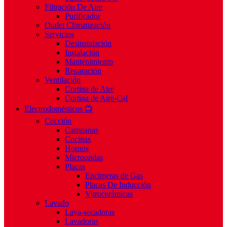
Filtración De Aire
Purificador
Outlet Climatización
Servicios
Desinstalación
Instalación
Mantenimiento
Reparación
Ventilación
Cortina de Aire
Cortina de Aire-Cal
Electrodomésticos 📺
Cocción
Campanas
Cocinas
Hornos
Microondas
Placas
Encimeras de Gas
Placas De Inducción
Vitrocerámicas
Lavado
Lava-secadoras
Lavadoras