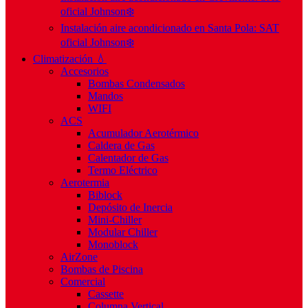
oficial Johnson❄️
Instalación aire acondicionado en Santa Pola: SAT
oficial Johnson❄️
Climatización 💧
Accesorios
Bombas Condensados
Mandos
WIFI
ACS
Acumulador Aerotérmico
Caldera de Gas
Calentador de Gas
Termo Eléctrico
Aerotermia
Biblock
Depósito de Inercia
Mini-Chiller
Modular Chiller
Monoblock
AirZone
Bombas de Piscina
Comercial
Cassette
Columna Vertical