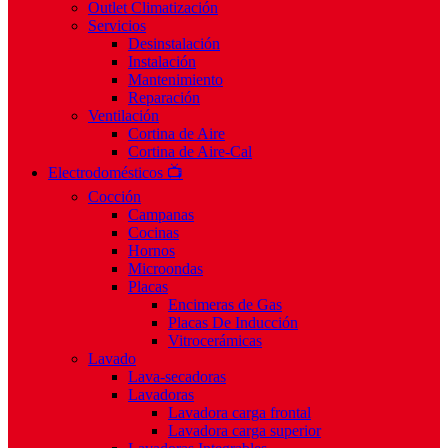
Outlet Climatización
Servicios
Desinstalación
Instalación
Mantenimiento
Reparación
Ventilación
Cortina de Aire
Cortina de Aire-Cal
Electrodomésticos 📺
Cocción
Campanas
Cocinas
Hornos
Microondas
Placas
Encimeras de Gas
Placas De Inducción
Vitrocerámicas
Lavado
Lava-secadoras
Lavadoras
Lavadora carga frontal
Lavadora carga superior