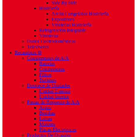
Side By Side
Hostelería
Arcón Congelador Hostelería
Expositores
Vinotecas Hostelería
Refrigeración Integrable
Vinotecas
Outlet Electrodomésticos
Televisores
Recambios ⚙️
Componentes de A/A
Baterías
Compresores
Filtros
Turbinas
Despiece de Unidades
Unidad Exterior
Unidad Interior
Piezas de Repuesto de A/A
Aspas
Bombas
Lamas
Motores
Placas Electrónicas
Productos De Ocasión