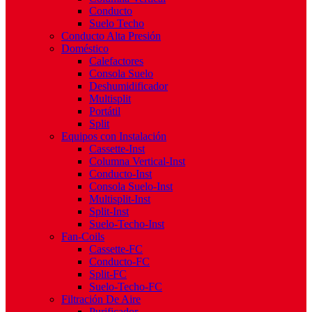
Conducto
Suelo Techo
Conducto Alta Presión
Doméstico
Calefactores
Consola Suelo
Deshumidificador
Multisplit
Portátil
Split
Equipos con Instalación
Cassette-Inst
Columna Vertical-Inst
Conducto-Inst
Consola Suelo-Inst
Multisplit-Inst
Split-Inst
Suelo-Techo-Inst
Fan-Coils
Cassette-FC
Conducto-FC
Split-FC
Suelo-Techo-FC
Filtración De Aire
Purificador