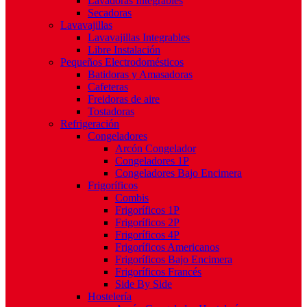
Lavadoras Integrables
Secadoras
Lavavajillas
Lavavajillas Integrables
Libre Instalación
Pequeños Electrodomésticos
Batidoras y Amasadoras
Cafeteras
Freidoras de aire
Tostadoras
Refrigeración
Congeladores
Arcón Congelador
Congeladores 1P
Congeladores Bajo Encimera
Frigoríficos
Combis
Frigoríficos 1P
Frigoríficos 2P
Frigoríficos 4P
Frigoríficos Americanos
Frigoríficos Bajo Encimera
Frigoríficos Francés
Side By Side
Hostelería