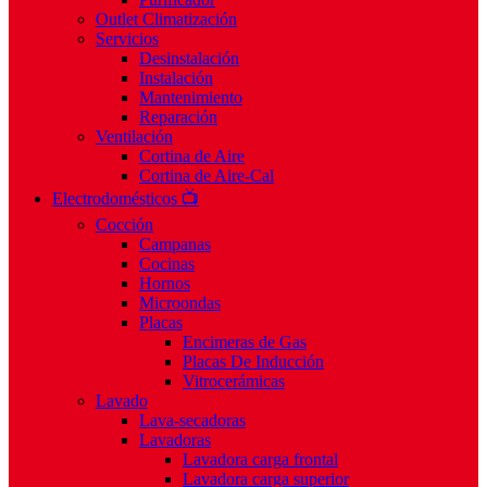
Outlet Climatización
Servicios
Desinstalación
Instalación
Mantenimiento
Reparación
Ventilación
Cortina de Aire
Cortina de Aire-Cal
Electrodomésticos 📺
Cocción
Campanas
Cocinas
Hornos
Microondas
Placas
Encimeras de Gas
Placas De Inducción
Vitrocerámicas
Lavado
Lava-secadoras
Lavadoras
Lavadora carga frontal
Lavadora carga superior