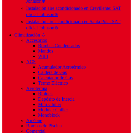
Johnson❄️
Instalación aire acondicionado en Crevillente: SAT
oficial Johnson❄️
Instalación aire acondicionado en Santa Pola: SAT
oficial Johnson❄️
Climatización 💧
Accesorios
Bombas Condensados
Mandos
WIFI
ACS
Acumulador Aerotérmico
Caldera de Gas
Calentador de Gas
Termo Eléctrico
Aerotermia
Biblock
Depósito de Inercia
Mini-Chiller
Modular Chiller
Monoblock
AirZone
Bombas de Piscina
Comercial