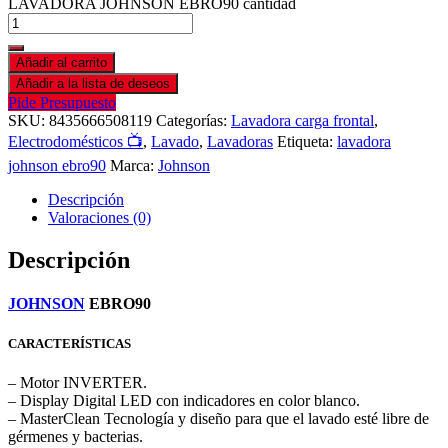
LAVADORA JOHNSON EBRO90 cantidad
Añadir al carrito
Añadir a la lista de deseos
Pide Presupuesto
SKU:
8435666508119
Categorías:
Lavadora carga frontal
,
Electrodomésticos 📺
,
Lavado
,
Lavadoras
Etiqueta:
lavadora
johnson ebro90
Marca:
Johnson
Descripción
Valoraciones (0)
Descripción
JOHNSON
EBRO90
CARACTERÍSTICAS
– Motor INVERTER.
– Display Digital LED con indicadores en color blanco.
– MasterClean Tecnología y diseño para que el lavado esté libre de
gérmenes y bacterias.