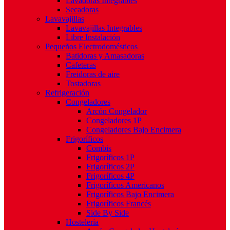
Lavadoras Integrables
Secadoras
Lavavajillas
Lavavajillas Integrables
Libre Instalación
Pequeños Electrodomésticos
Batidoras y Amasadoras
Cafeteras
Freidoras de aire
Tostadoras
Refrigeración
Congeladores
Arcón Congelador
Congeladores 1P
Congeladores Bajo Encimera
Frigoríficos
Combis
Frigoríficos 1P
Frigoríficos 2P
Frigoríficos 4P
Frigoríficos Americanos
Frigoríficos Bajo Encimera
Frigoríficos Francés
Side By Side
Hostelería