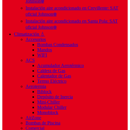
Johnson❄️
Instalación aire acondicionado en Crevillente: SAT
oficial Johnson❄️
Instalación aire acondicionado en Santa Pola: SAT
oficial Johnson❄️
Climatización 💧
Accesorios
Bombas Condensados
Mandos
WIFI
ACS
Acumulador Aerotérmico
Caldera de Gas
Calentador de Gas
Termo Eléctrico
Aerotermia
Biblock
Depósito de Inercia
Mini-Chiller
Modular Chiller
Monoblock
AirZone
Bombas de Piscina
Comercial