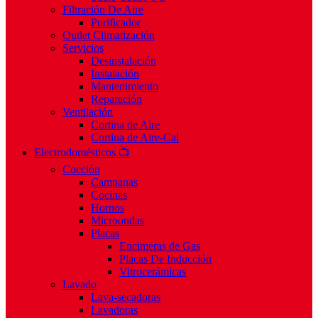
Filtración De Aire
Purificador
Outlet Climatización
Servicios
Desinstalación
Instalación
Mantenimiento
Reparación
Ventilación
Cortina de Aire
Cortina de Aire-Cal
Electrodomésticos 📺
Cocción
Campanas
Cocinas
Hornos
Microondas
Placas
Encimeras de Gas
Placas De Inducción
Vitrocerámicas
Lavado
Lava-secadoras
Lavadoras