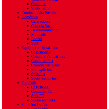
Conducto
Suelo Techo
Conducto Alta Presión
Doméstico
Calefactores
Consola Suelo
Deshumidificador
Multisplit
Portátil
Split
Equipos con Instalación
Cassette-Inst
Columna Vertical-Inst
Conducto-Inst
Consola Suelo-Inst
Multisplit-Inst
Split-Inst
Suelo-Techo-Inst
Fan-Coils
Cassette-FC
Conducto-FC
Split-FC
Suelo-Techo-FC
Filtración De Aire
Purificador