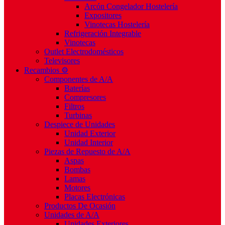
Arcón Congelador Hostelería
Expositores
Vinotecas Hostelería
Refrigeración Integrable
Vinotecas
Outlet Electrodomésticos
Televisores
Recambios ⚙️
Componentes de A/A
Baterías
Compresores
Filtros
Turbinas
Despiece de Unidades
Unidad Exterior
Unidad Interior
Piezas de Repuesto de A/A
Aspas
Bombas
Lamas
Motores
Placas Electrónicas
Productos De Ocasión
Unidades de A/A
Unidades Exteriores