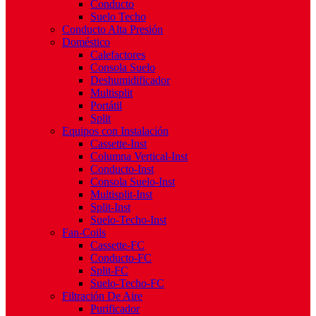
Conducto
Suelo Techo
Conducto Alta Presión
Doméstico
Calefactores
Consola Suelo
Deshumidificador
Multisplit
Portátil
Split
Equipos con Instalación
Cassette-Inst
Columna Vertical-Inst
Conducto-Inst
Consola Suelo-Inst
Multisplit-Inst
Split-Inst
Suelo-Techo-Inst
Fan-Coils
Cassette-FC
Conducto-FC
Split-FC
Suelo-Techo-FC
Filtración De Aire
Purificador