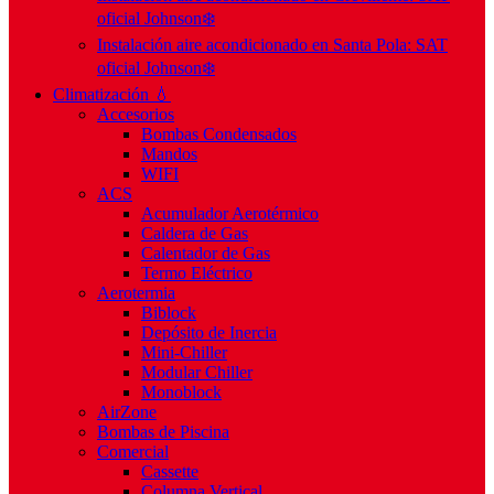
oficial Johnson❄️
Instalación aire acondicionado en Santa Pola: SAT
oficial Johnson❄️
Climatización 💧
Accesorios
Bombas Condensados
Mandos
WIFI
ACS
Acumulador Aerotérmico
Caldera de Gas
Calentador de Gas
Termo Eléctrico
Aerotermia
Biblock
Depósito de Inercia
Mini-Chiller
Modular Chiller
Monoblock
AirZone
Bombas de Piscina
Comercial
Cassette
Columna Vertical