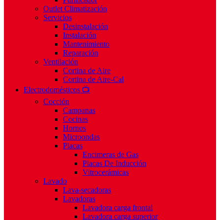
Outlet Climatización
Servicios
Desinstalación
Instalación
Mantenimiento
Reparación
Ventilación
Cortina de Aire
Cortina de Aire-Cal
Electrodomésticos 📺
Cocción
Campanas
Cocinas
Hornos
Microondas
Placas
Encimeras de Gas
Placas De Inducción
Vitrocerámicas
Lavado
Lava-secadoras
Lavadoras
Lavadora carga frontal
Lavadora carga superior