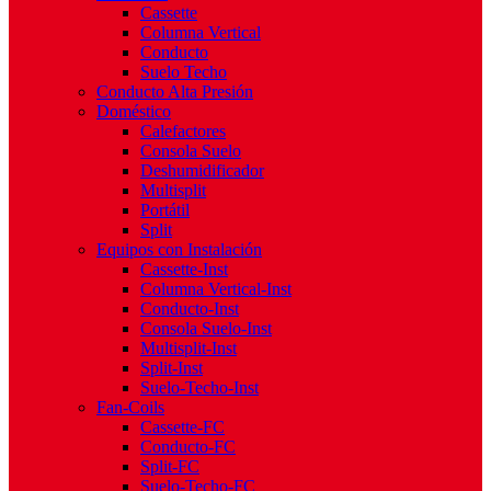
Cassette
Columna Vertical
Conducto
Suelo Techo
Conducto Alta Presión
Doméstico
Calefactores
Consola Suelo
Deshumidificador
Multisplit
Portátil
Split
Equipos con Instalación
Cassette-Inst
Columna Vertical-Inst
Conducto-Inst
Consola Suelo-Inst
Multisplit-Inst
Split-Inst
Suelo-Techo-Inst
Fan-Coils
Cassette-FC
Conducto-FC
Split-FC
Suelo-Techo-FC