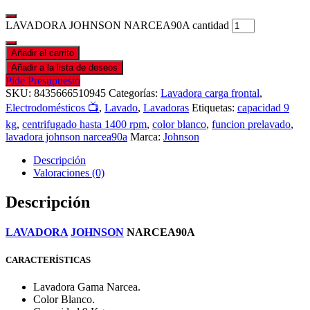
LAVADORA JOHNSON NARCEA90A cantidad
Añadir al carrito
Añadir a la lista de deseos
Pide Presupuesto
SKU:
8435666510945
Categorías:
Lavadora carga frontal
,
Electrodomésticos 📺
,
Lavado
,
Lavadoras
Etiquetas:
capacidad 9
kg
,
centrifugado hasta 1400 rpm
,
color blanco
,
funcion prelavado
,
lavadora johnson narcea90a
Marca:
Johnson
Descripción
Valoraciones (0)
Descripción
LAVADORA
JOHNSON
NARCEA90A
CARACTERÍSTICAS
Lavadora Gama Narcea.
Color Blanco.