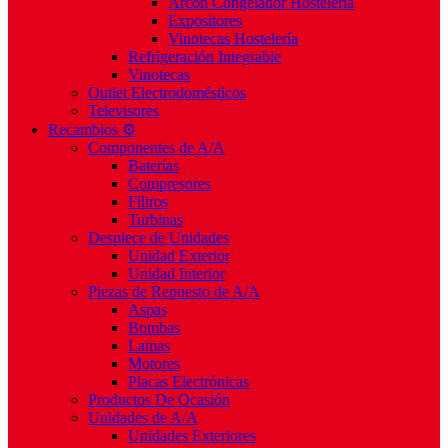
Arcón Congelador Hostelería
Expositores
Vinotecas Hostelería
Refrigeración Integrable
Vinotecas
Outlet Electrodomésticos
Televisores
Recambios ⚙️
Componentes de A/A
Baterías
Compresores
Filtros
Turbinas
Despiece de Unidades
Unidad Exterior
Unidad Interior
Piezas de Repuesto de A/A
Aspas
Bombas
Lamas
Motores
Placas Electrónicas
Productos De Ocasión
Unidades de A/A
Unidades Exteriores