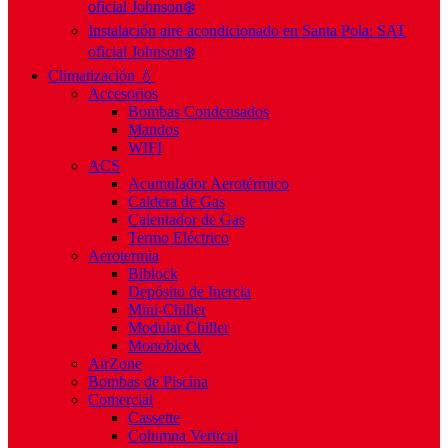
oficial Johnson❄️
Instalación aire acondicionado en Santa Pola: SAT
oficial Johnson❄️
Climatización 💧
Accesorios
Bombas Condensados
Mandos
WIFI
ACS
Acumulador Aerotérmico
Caldera de Gas
Calentador de Gas
Termo Eléctrico
Aerotermia
Biblock
Depósito de Inercia
Mini-Chiller
Modular Chiller
Monoblock
AirZone
Bombas de Piscina
Comercial
Cassette
Columna Vertical