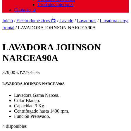
Unidades Interiores
Contacto 📡
Inicio
/
Electrodomésticos 📺
/
Lavado
/
Lavadoras
/
Lavadora carga
frontal
/ LAVADORA JOHNSON NARCEA90A
LAVADORA JOHNSON
NARCEA90A
379,00
€
IVA Incluido
LAVADORA JOHNSON NARCEA90A
Lavadora Gama Narcea.
Color Blanco.
Capacidad 9 Kg.
Centrifugado hasta 1400 rpm.
Función Prelavado.
4 disponibles