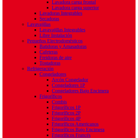
Lavadora carga frontal
Lavadora carga superior
Lavadoras Integrables
Secadoras
Lavavajillas
Lavavajillas Integrables
Libre Instalación
Pequeños Electrodomésticos
Batidoras y Amasadoras
Cafeteras
Freidoras de aire
Tostadoras
Refrigeración
Congeladores
Arcón Congelador
Congeladores 1P
Congeladores Bajo Encimera
Frigoríficos
Combis
Frigoríficos 1P
Frigoríficos 2P
Frigoríficos 4P
Frigoríficos Americanos
Frigoríficos Bajo Encimera
Frigoríficos Francés