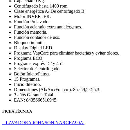
Capacidad 9 Kg.
Centrifugado hasta 1400 rpm.
Clase energética A/ De centrifugado B.
Motor INVERTER.
Función Prelavado.
Función aclarado extra antialérgenos.
Función memoria.
Función contador de uso.
Bloqueo infantil.
Display Digital LED.
Programa VapCare para eliminar bacterias y evitar olores.
Programa ECO.
Programa exprés 15’ y 45’.
Selector de Centrifugado.
Botón Inicio/Pausa.
15 Programas.
Inicio diferido.
Dimensiones (AlxAnxFon cm): 85×59,5×55,3.
3 años Garantia Total.
EAN: 8435666510945.
FICHA TÉCNICA
– LAVADORA JOHNSON NARCEA90A.