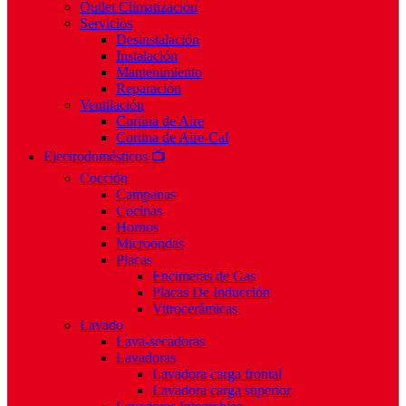
Outlet Climatización
Servicios
Desinstalación
Instalación
Mantenimiento
Reparación
Ventilación
Cortina de Aire
Cortina de Aire-Cal
Electrodomésticos 📺
Cocción
Campanas
Cocinas
Hornos
Microondas
Placas
Encimeras de Gas
Placas De Inducción
Vitrocerámicas
Lavado
Lava-secadoras
Lavadoras
Lavadora carga frontal
Lavadora carga superior