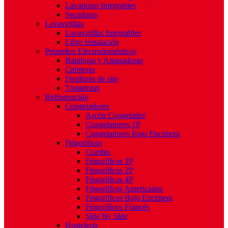
Lavadoras Integrables
Secadoras
Lavavajillas
Lavavajillas Integrables
Libre Instalación
Pequeños Electrodomésticos
Batidoras y Amasadoras
Cafeteras
Freidoras de aire
Tostadoras
Refrigeración
Congeladores
Arcón Congelador
Congeladores 1P
Congeladores Bajo Encimera
Frigoríficos
Combis
Frigoríficos 1P
Frigoríficos 2P
Frigoríficos 4P
Frigoríficos Americanos
Frigoríficos Bajo Encimera
Frigoríficos Francés
Side By Side
Hostelería