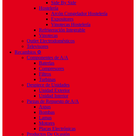
Side By Side
Hostelería
Arcón Congelador Hostelería
Expositores
Vinotecas Hostelería
Refrigeración Integrable
Vinotecas
Outlet Electrodomésticos
Televisores
Recambios ⚙️
Componentes de A/A
Baterías
Compresores
Filtros
Turbinas
Despiece de Unidades
Unidad Exterior
Unidad Interior
Piezas de Repuesto de A/A
Aspas
Bombas
Lamas
Motores
Placas Electrónicas
Productos De Ocasión