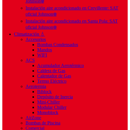
Johnson❄️
Instalación aire acondicionado en Crevillente: SAT
oficial Johnson❄️
Instalación aire acondicionado en Santa Pola: SAT
oficial Johnson❄️
Climatización 💧
Accesorios
Bombas Condensados
Mandos
WIFI
ACS
Acumulador Aerotérmico
Caldera de Gas
Calentador de Gas
Termo Eléctrico
Aerotermia
Biblock
Depósito de Inercia
Mini-Chiller
Modular Chiller
Monoblock
AirZone
Bombas de Piscina
Comercial