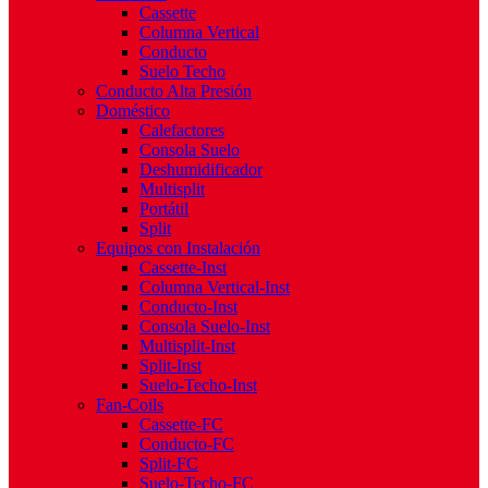
Cassette
Columna Vertical
Conducto
Suelo Techo
Conducto Alta Presión
Doméstico
Calefactores
Consola Suelo
Deshumidificador
Multisplit
Portátil
Split
Equipos con Instalación
Cassette-Inst
Columna Vertical-Inst
Conducto-Inst
Consola Suelo-Inst
Multisplit-Inst
Split-Inst
Suelo-Techo-Inst
Fan-Coils
Cassette-FC
Conducto-FC
Split-FC
Suelo-Techo-FC