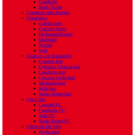
Conducto
Suelo Techo
Conducto Alta Presión
Doméstico
Calefactores
Consola Suelo
Deshumidificador
Multisplit
Portátil
Split
Equipos con Instalación
Cassette-Inst
Columna Vertical-Inst
Conducto-Inst
Consola Suelo-Inst
Multisplit-Inst
Split-Inst
Suelo-Techo-Inst
Fan-Coils
Cassette-FC
Conducto-FC
Split-FC
Suelo-Techo-FC
Filtración De Aire
Purificador