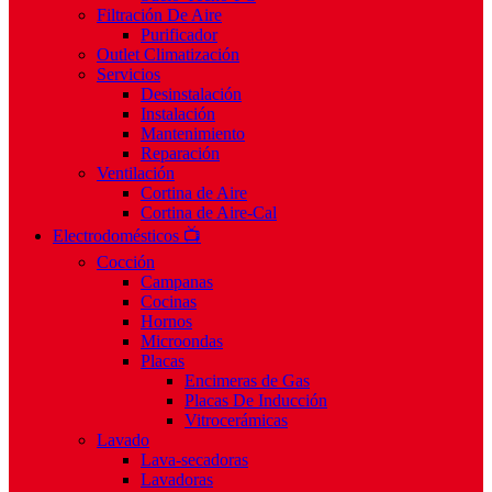
Filtración De Aire
Purificador
Outlet Climatización
Servicios
Desinstalación
Instalación
Mantenimiento
Reparación
Ventilación
Cortina de Aire
Cortina de Aire-Cal
Electrodomésticos 📺
Cocción
Campanas
Cocinas
Hornos
Microondas
Placas
Encimeras de Gas
Placas De Inducción
Vitrocerámicas
Lavado
Lava-secadoras
Lavadoras