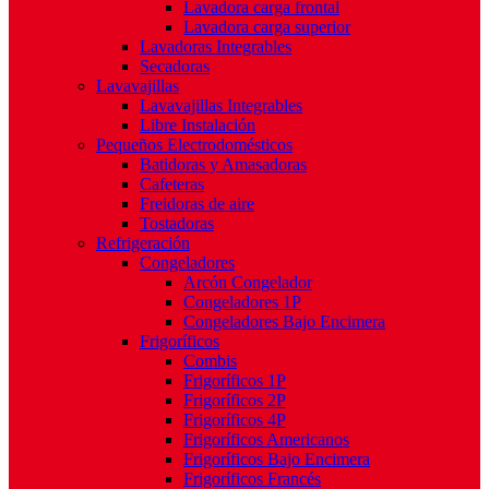
Lavadora carga frontal
Lavadora carga superior
Lavadoras Integrables
Secadoras
Lavavajillas
Lavavajillas Integrables
Libre Instalación
Pequeños Electrodomésticos
Batidoras y Amasadoras
Cafeteras
Freidoras de aire
Tostadoras
Refrigeración
Congeladores
Arcón Congelador
Congeladores 1P
Congeladores Bajo Encimera
Frigoríficos
Combis
Frigoríficos 1P
Frigoríficos 2P
Frigoríficos 4P
Frigoríficos Americanos
Frigoríficos Bajo Encimera
Frigoríficos Francés