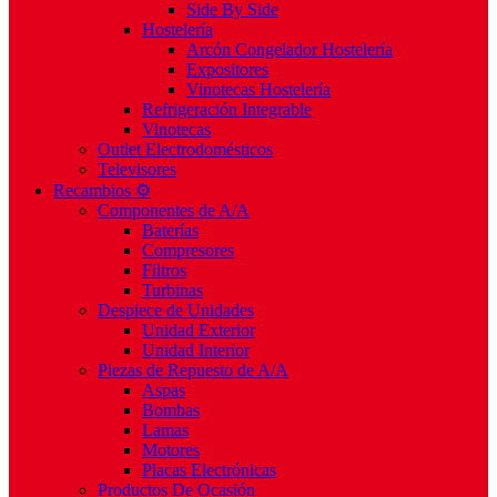
Side By Side
Hostelería
Arcón Congelador Hostelería
Expositores
Vinotecas Hostelería
Refrigeración Integrable
Vinotecas
Outlet Electrodomésticos
Televisores
Recambios ⚙️
Componentes de A/A
Baterías
Compresores
Filtros
Turbinas
Despiece de Unidades
Unidad Exterior
Unidad Interior
Piezas de Repuesto de A/A
Aspas
Bombas
Lamas
Motores
Placas Electrónicas
Productos De Ocasión