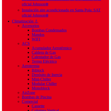
oficial Johnson❄️
Instalación aire acondicionado en Santa Pola: SAT
oficial Johnson❄️
Climatización 💧
Accesorios
Bombas Condensados
Mandos
WIFI
ACS
Acumulador Aerotérmico
Caldera de Gas
Calentador de Gas
Termo Eléctrico
Aerotermia
Biblock
Depósito de Inercia
Mini-Chiller
Modular Chiller
Monoblock
AirZone
Bombas de Piscina
Comercial
Cassette
Columna Vertical