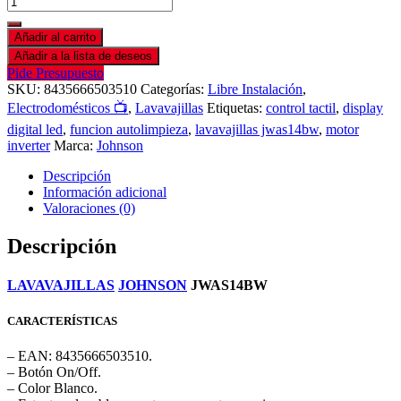
Añadir al carrito
Añadir a la lista de deseos
Pide Presupuesto
SKU:
8435666503510
Categorías:
Libre Instalación
,
Electrodomésticos 📺
,
Lavavajillas
Etiquetas:
control tactil
,
display
digital led
,
funcion autolimpieza
,
lavavajillas jwas14bw
,
motor
inverter
Marca:
Johnson
Descripción
Información adicional
Valoraciones (0)
Descripción
LAVAVAJILLAS
JOHNSON
JWAS14BW
CARACTERÍSTICAS
– EAN: 8435666503510.
– Botón On/Off.
– Color Blanco.