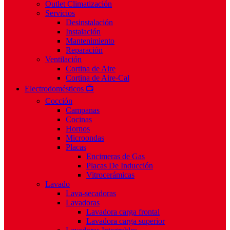
Outlet Climatización
Servicios
Desinstalación
Instalación
Mantenimiento
Reparación
Ventilación
Cortina de Aire
Cortina de Aire-Cal
Electrodomésticos 📺
Cocción
Campanas
Cocinas
Hornos
Microondas
Placas
Encimeras de Gas
Placas De Inducción
Vitrocerámicas
Lavado
Lava-secadoras
Lavadoras
Lavadora carga frontal
Lavadora carga superior