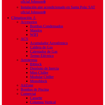
oficial Johnson❄️
Instalación aire acondicionado en Santa Pola: SAT
oficial Johnson❄️
Climatización 💧
Accesorios
Bombas Condensados
Mandos
WIFI
ACS
Acumulador Aerotérmico
Caldera de Gas
Calentador de Gas
Termo Eléctrico
Aerotermia
Biblock
Depósito de Inercia
Mini-Chiller
Modular Chiller
Monoblock
AirZone
Bombas de Piscina
Comercial
Cassette
Columna Vertical