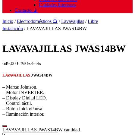
Unidades Interiores
Contacto 📡
Inicio
/
Electrodomésticos 📺
/
Lavavajillas
/
Libre
Instalación
/ LAVAVAJILLAS JWAS14BW
LAVAVAJILLAS JWAS14BW
649,00
€
IVA Incluido
LAVAVAJILLAS
JWAS14BW
– Marca: Johnson.
– Motor INVERTER.
– Display Digital LED.
– Control táctil.
– Botón Inicio/Pausa.
– Iluminación interior.
LAVAVAJILLAS JWAS14BW cantidad