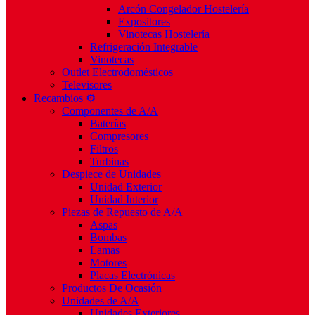
Arcón Congelador Hostelería
Expositores
Vinotecas Hostelería
Refrigeración Integrable
Vinotecas
Outlet Electrodomésticos
Televisores
Recambios ⚙️
Componentes de A/A
Baterías
Compresores
Filtros
Turbinas
Despiece de Unidades
Unidad Exterior
Unidad Interior
Piezas de Repuesto de A/A
Aspas
Bombas
Lamas
Motores
Placas Electrónicas
Productos De Ocasión
Unidades de A/A
Unidades Exteriores