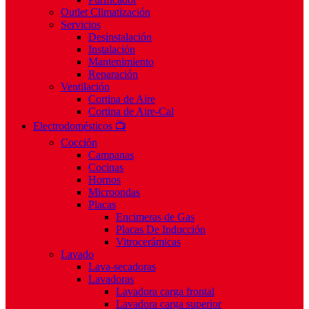
Outlet Climatización
Servicios
Desinstalación
Instalación
Mantenimiento
Reparación
Ventilación
Cortina de Aire
Cortina de Aire-Cal
Electrodomésticos 📺
Cocción
Campanas
Cocinas
Hornos
Microondas
Placas
Encimeras de Gas
Placas De Inducción
Vitrocerámicas
Lavado
Lava-secadoras
Lavadoras
Lavadora carga frontal
Lavadora carga superior