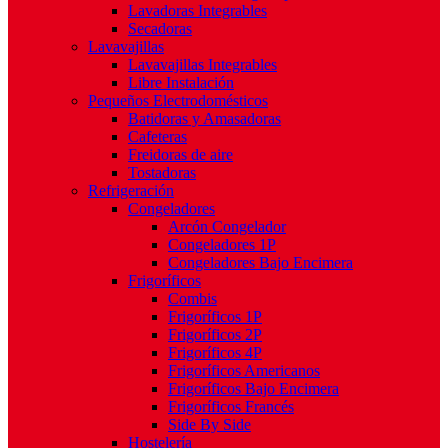
Lavadoras Integrables
Secadoras
Lavavajillas
Lavavajillas Integrables
Libre Instalación
Pequeños Electrodomésticos
Batidoras y Amasadoras
Cafeteras
Freidoras de aire
Tostadoras
Refrigeración
Congeladores
Arcón Congelador
Congeladores 1P
Congeladores Bajo Encimera
Frigoríficos
Combis
Frigoríficos 1P
Frigoríficos 2P
Frigoríficos 4P
Frigoríficos Americanos
Frigoríficos Bajo Encimera
Frigoríficos Francés
Side By Side
Hostelería