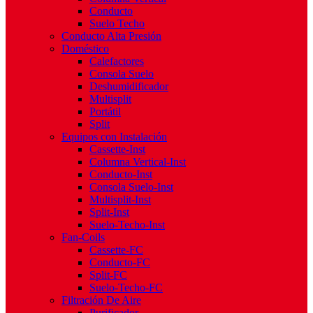
Conducto
Suelo Techo
Conducto Alta Presión
Doméstico
Calefactores
Consola Suelo
Deshumidificador
Multisplit
Portátil
Split
Equipos con Instalación
Cassette-Inst
Columna Vertical-Inst
Conducto-Inst
Consola Suelo-Inst
Multisplit-Inst
Split-Inst
Suelo-Techo-Inst
Fan-Coils
Cassette-FC
Conducto-FC
Split-FC
Suelo-Techo-FC
Filtración De Aire
Purificador