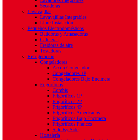
Lavadoras Integrables
Secadoras
Lavavajillas
Lavavajillas Integrables
Libre Instalación
Pequeños Electrodomésticos
Batidoras y Amasadoras
Cafeteras
Freidoras de aire
Tostadoras
Refrigeración
Congeladores
Arcón Congelador
Congeladores 1P
Congeladores Bajo Encimera
Frigoríficos
Combis
Frigoríficos 1P
Frigoríficos 2P
Frigoríficos 4P
Frigoríficos Americanos
Frigoríficos Bajo Encimera
Frigoríficos Francés
Side By Side
Hostelería