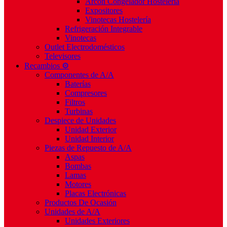
Arcón Congelador Hostelería
Expositores
Vinotecas Hostelería
Refrigeración Integrable
Vinotecas
Outlet Electrodomésticos
Televisores
Recambios ⚙️
Componentes de A/A
Baterías
Compresores
Filtros
Turbinas
Despiece de Unidades
Unidad Exterior
Unidad Interior
Piezas de Repuesto de A/A
Aspas
Bombas
Lamas
Motores
Placas Electrónicas
Productos De Ocasión
Unidades de A/A
Unidades Exteriores