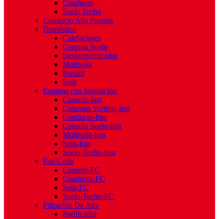
Conducto
Suelo Techo
Conducto Alta Presión
Doméstico
Calefactores
Consola Suelo
Deshumidificador
Multisplit
Portátil
Split
Equipos con Instalación
Cassette-Inst
Columna Vertical-Inst
Conducto-Inst
Consola Suelo-Inst
Multisplit-Inst
Split-Inst
Suelo-Techo-Inst
Fan-Coils
Cassette-FC
Conducto-FC
Split-FC
Suelo-Techo-FC
Filtración De Aire
Purificador