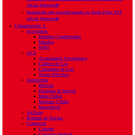
oficial Johnson❄️
Instalación aire acondicionado en Santa Pola: SAT
oficial Johnson❄️
Climatización 💧
Accesorios
Bombas Condensados
Mandos
WIFI
ACS
Acumulador Aerotérmico
Caldera de Gas
Calentador de Gas
Termo Eléctrico
Aerotermia
Biblock
Depósito de Inercia
Mini-Chiller
Modular Chiller
Monoblock
AirZone
Bombas de Piscina
Comercial
Cassette
Columna Vertical