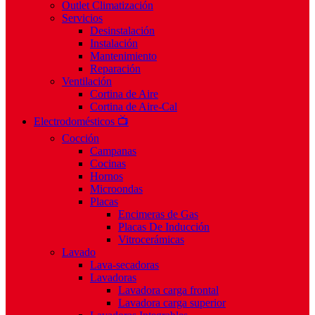
Outlet Climatización
Servicios
Desinstalación
Instalación
Mantenimiento
Reparación
Ventilación
Cortina de Aire
Cortina de Aire-Cal
Electrodomésticos 📺
Cocción
Campanas
Cocinas
Hornos
Microondas
Placas
Encimeras de Gas
Placas De Inducción
Vitrocerámicas
Lavado
Lava-secadoras
Lavadoras
Lavadora carga frontal
Lavadora carga superior