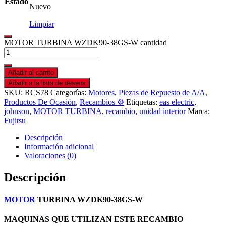
Estado
Nuevo
Limpiar
MOTOR TURBINA WZDK90-38GS-W cantidad
Añadir al carrito
Añadir a la lista de deseos
SKU:
RCS78
Categorías:
Motores
,
Piezas de Repuesto de A/A
,
Productos De Ocasión
,
Recambios ⚙️
Etiquetas:
eas electric
,
johnson
,
MOTOR TURBINA
,
recambio
,
unidad interior
Marca:
Fujitsu
Descripción
Información adicional
Valoraciones (0)
Descripción
MOTOR
TURBINA WZDK90-38GS-W
MAQUINAS QUE UTILIZAN ESTE RECAMBIO