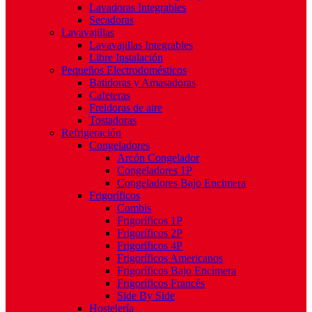
Lavadoras Integrables
Secadoras
Lavavajillas
Lavavajillas Integrables
Libre Instalación
Pequeños Electrodomésticos
Batidoras y Amasadoras
Cafeteras
Freidoras de aire
Tostadoras
Refrigeración
Congeladores
Arcón Congelador
Congeladores 1P
Congeladores Bajo Encimera
Frigoríficos
Combis
Frigoríficos 1P
Frigoríficos 2P
Frigoríficos 4P
Frigoríficos Americanos
Frigoríficos Bajo Encimera
Frigoríficos Francés
Side By Side
Hostelería