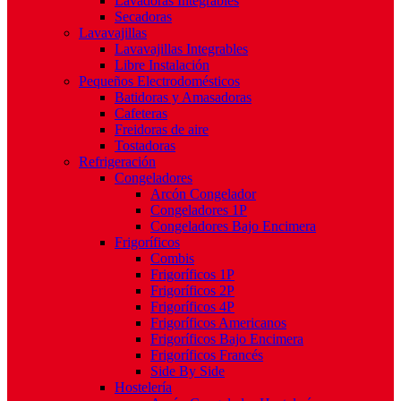
Lavadoras Integrables
Secadoras
Lavavajillas
Lavavajillas Integrables
Libre Instalación
Pequeños Electrodomésticos
Batidoras y Amasadoras
Cafeteras
Freidoras de aire
Tostadoras
Refrigeración
Congeladores
Arcón Congelador
Congeladores 1P
Congeladores Bajo Encimera
Frigoríficos
Combis
Frigoríficos 1P
Frigoríficos 2P
Frigoríficos 4P
Frigoríficos Americanos
Frigoríficos Bajo Encimera
Frigoríficos Francés
Side By Side
Hostelería