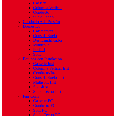
Cassette
Columna Vertical
Conducto
Suelo Techo
Conducto Alta Presión
Doméstico
Calefactores
Consola Suelo
Deshumidificador
Multisplit
Portátil
Split
Equipos con Instalación
Cassette-Inst
Columna Vertical-Inst
Conducto-Inst
Consola Suelo-Inst
Multisplit-Inst
Split-Inst
Suelo-Techo-Inst
Fan-Coils
Cassette-FC
Conducto-FC
Split-FC
Suelo-Techo-FC