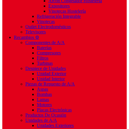
Arcón Congelador Hostelería
Expositores
Vinotecas Hostelería
Refrigeración Integrable
Vinotecas
Outlet Electrodomésticos
Televisores
Recambios ⚙️
Componentes de A/A
Baterías
Compresores
Filtros
Turbinas
Despiece de Unidades
Unidad Exterior
Unidad Interior
Piezas de Repuesto de A/A
Aspas
Bombas
Lamas
Motores
Placas Electrónicas
Productos De Ocasión
Unidades de A/A
Unidades Exteriores