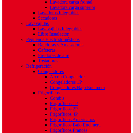
Lavadora carga frontal
Lavadora carga superior
Lavadoras Integrables
Secadoras
Lavavajillas
Lavavajillas Integrables
Libre Instalación
Pequeños Electrodomésticos
Batidoras y Amasadoras
Cafeteras
Freidoras de aire
Tostadoras
Refrigeración
Congeladores
Arcón Congelador
Congeladores 1P
Congeladores Bajo Encimera
Frigoríficos
Combis
Frigoríficos 1P
Frigoríficos 2P
Frigoríficos 4P
Frigoríficos Americanos
Frigoríficos Bajo Encimera
Frigoríficos Francés