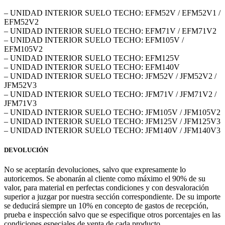
– UNIDAD INTERIOR SUELO TECHO: EFM52V / EFM52V1 /
EFM52V2
– UNIDAD INTERIOR SUELO TECHO: EFM71V / EFM71V2
– UNIDAD INTERIOR SUELO TECHO: EFM105V /
EFM105V2
– UNIDAD INTERIOR SUELO TECHO: EFM125V
– UNIDAD INTERIOR SUELO TECHO: EFM140V
– UNIDAD INTERIOR SUELO TECHO: JFM52V / JFM52V2 /
JFM52V3
– UNIDAD INTERIOR SUELO TECHO: JFM71V / JFM71V2 /
JFM71V3
– UNIDAD INTERIOR SUELO TECHO: JFM105V / JFM105V2
– UNIDAD INTERIOR SUELO TECHO: JFM125V / JFM125V3
– UNIDAD INTERIOR SUELO TECHO: JFM140V / JFM140V3
DEVOLUCIÓN
No se aceptarán devoluciones, salvo que expresamente lo
autoricemos. Se abonarán al cliente como máximo el 90% de su
valor, para material en perfectas condiciones y con desvaloración
superior a juzgar por nuestra sección correspondiente. De su importe
se deducirá siempre un 10% en concepto de gastos de recepción,
prueba e inspección salvo que se especifique otros porcentajes en las
condiciones especiales de venta de cada producto.