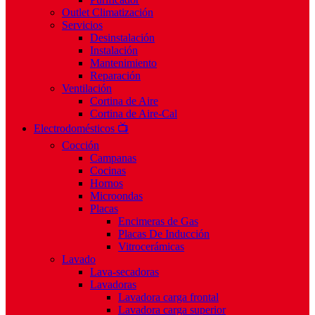
Outlet Climatización
Servicios
Desinstalación
Instalación
Mantenimiento
Reparación
Ventilación
Cortina de Aire
Cortina de Aire-Cal
Electrodomésticos 📺
Cocción
Campanas
Cocinas
Hornos
Microondas
Placas
Encimeras de Gas
Placas De Inducción
Vitrocerámicas
Lavado
Lava-secadoras
Lavadoras
Lavadora carga frontal
Lavadora carga superior