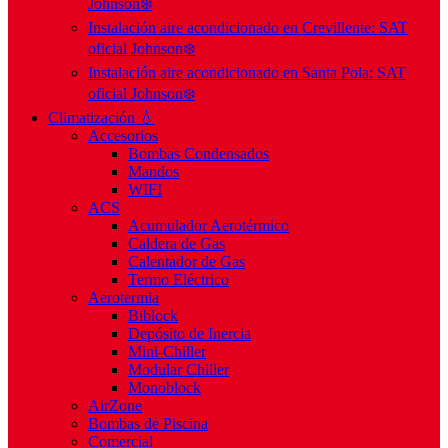
Johnson❄️
Instalación aire acondicionado en Crevillente: SAT
oficial Johnson❄️
Instalación aire acondicionado en Santa Pola: SAT
oficial Johnson❄️
Climatización 💧
Accesorios
Bombas Condensados
Mandos
WIFI
ACS
Acumulador Aerotérmico
Caldera de Gas
Calentador de Gas
Termo Eléctrico
Aerotermia
Biblock
Depósito de Inercia
Mini-Chiller
Modular Chiller
Monoblock
AirZone
Bombas de Piscina
Comercial