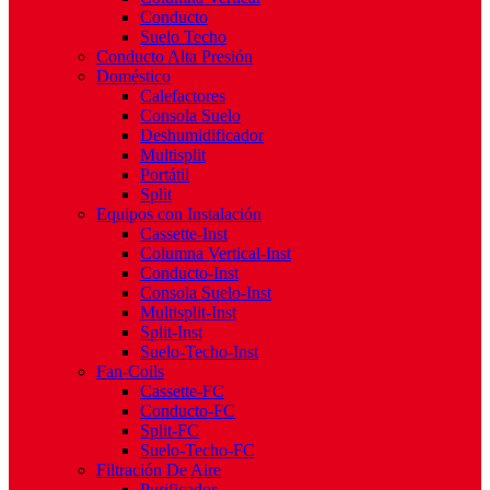
Conducto
Suelo Techo
Conducto Alta Presión
Doméstico
Calefactores
Consola Suelo
Deshumidificador
Multisplit
Portátil
Split
Equipos con Instalación
Cassette-Inst
Columna Vertical-Inst
Conducto-Inst
Consola Suelo-Inst
Multisplit-Inst
Split-Inst
Suelo-Techo-Inst
Fan-Coils
Cassette-FC
Conducto-FC
Split-FC
Suelo-Techo-FC
Filtración De Aire
Purificador