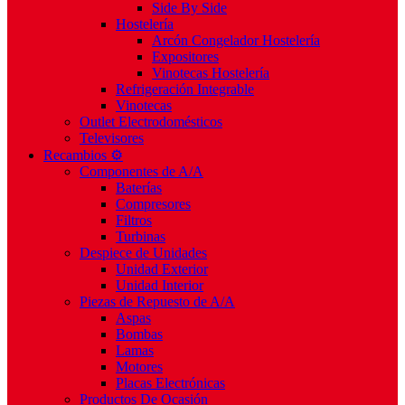
Side By Side
Hostelería
Arcón Congelador Hostelería
Expositores
Vinotecas Hostelería
Refrigeración Integrable
Vinotecas
Outlet Electrodomésticos
Televisores
Recambios ⚙️
Componentes de A/A
Baterías
Compresores
Filtros
Turbinas
Despiece de Unidades
Unidad Exterior
Unidad Interior
Piezas de Repuesto de A/A
Aspas
Bombas
Lamas
Motores
Placas Electrónicas
Productos De Ocasión