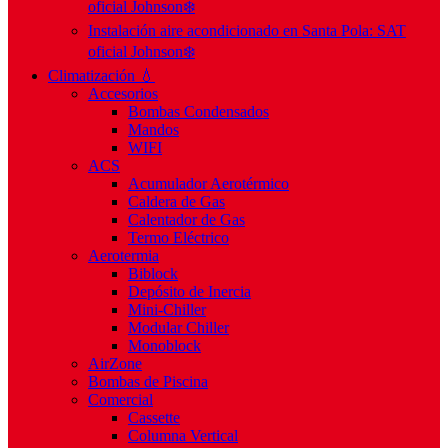
oficial Johnson❄️
Instalación aire acondicionado en Santa Pola: SAT
oficial Johnson❄️
Climatización 💧
Accesorios
Bombas Condensados
Mandos
WIFI
ACS
Acumulador Aerotérmico
Caldera de Gas
Calentador de Gas
Termo Eléctrico
Aerotermia
Biblock
Depósito de Inercia
Mini-Chiller
Modular Chiller
Monoblock
AirZone
Bombas de Piscina
Comercial
Cassette
Columna Vertical