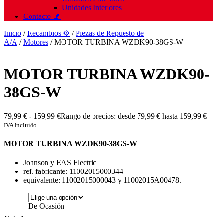
Unidades Interiores
Contacto 📡
Inicio
/
Recambios ⚙️
/
Piezas de Repuesto de
A/A
/
Motores
/ MOTOR TURBINA WZDK90-38GS-W
MOTOR TURBINA WZDK90-
38GS-W
79,99
€
-
159,99
€
Rango de precios: desde 79,99 € hasta 159,99 €
IVA Incluido
MOTOR TURBINA WZDK90-38GS-W
Johnson y EAS Electric
ref. fabricante: 11002015000344.
equivalente: 11002015000043 y 11002015A00478.
De Ocasión