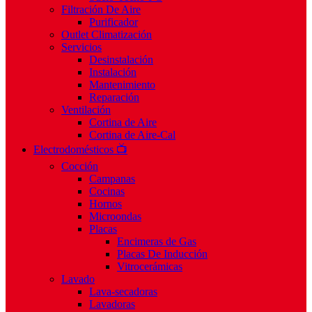
Filtración De Aire
Purificador
Outlet Climatización
Servicios
Desinstalación
Instalación
Mantenimiento
Reparación
Ventilación
Cortina de Aire
Cortina de Aire-Cal
Electrodomésticos 📺
Cocción
Campanas
Cocinas
Hornos
Microondas
Placas
Encimeras de Gas
Placas De Inducción
Vitrocerámicas
Lavado
Lava-secadoras
Lavadoras