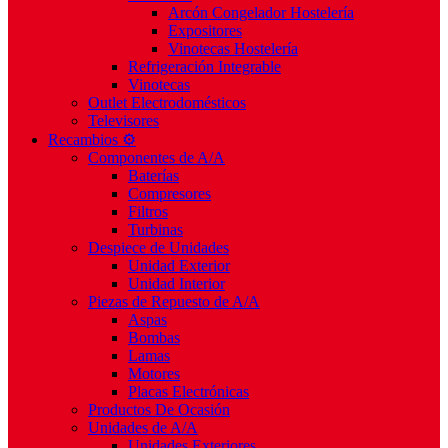
Arcón Congelador Hostelería
Expositores
Vinotecas Hostelería
Refrigeración Integrable
Vinotecas
Outlet Electrodomésticos
Televisores
Recambios ⚙️
Componentes de A/A
Baterías
Compresores
Filtros
Turbinas
Despiece de Unidades
Unidad Exterior
Unidad Interior
Piezas de Repuesto de A/A
Aspas
Bombas
Lamas
Motores
Placas Electrónicas
Productos De Ocasión
Unidades de A/A
Unidades Exteriores