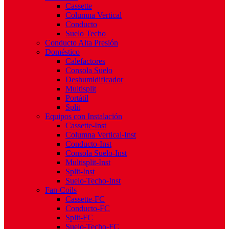
Cassette
Columna Vertical
Conducto
Suelo Techo
Conducto Alta Presión
Doméstico
Calefactores
Consola Suelo
Deshumidificador
Multisplit
Portátil
Split
Equipos con Instalación
Cassette-Inst
Columna Vertical-Inst
Conducto-Inst
Consola Suelo-Inst
Multisplit-Inst
Split-Inst
Suelo-Techo-Inst
Fan-Coils
Cassette-FC
Conducto-FC
Split-FC
Suelo-Techo-FC