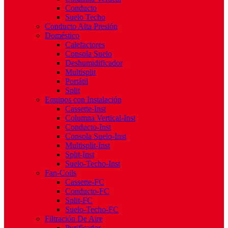
Conducto
Suelo Techo
Conducto Alta Presión
Doméstico
Calefactores
Consola Suelo
Deshumidificador
Multisplit
Portátil
Split
Equipos con Instalación
Cassette-Inst
Columna Vertical-Inst
Conducto-Inst
Consola Suelo-Inst
Multisplit-Inst
Split-Inst
Suelo-Techo-Inst
Fan-Coils
Cassette-FC
Conducto-FC
Split-FC
Suelo-Techo-FC
Filtración De Aire
Purificador