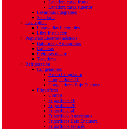
Lavadora carga frontal
Lavadora carga superior
Lavadoras Integrables
Secadoras
Lavavajillas
Lavavajillas Integrables
Libre Instalación
Pequeños Electrodomésticos
Batidoras y Amasadoras
Cafeteras
Freidoras de aire
Tostadoras
Refrigeración
Congeladores
Arcón Congelador
Congeladores 1P
Congeladores Bajo Encimera
Frigoríficos
Combis
Frigoríficos 1P
Frigoríficos 2P
Frigoríficos 4P
Frigoríficos Americanos
Frigoríficos Bajo Encimera
Frigoríficos Francés