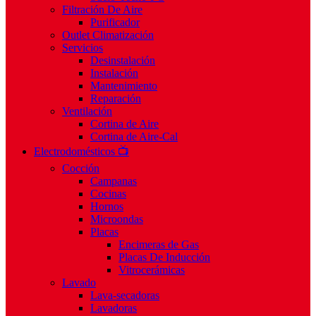
Filtración De Aire
Purificador
Outlet Climatización
Servicios
Desinstalación
Instalación
Mantenimiento
Reparación
Ventilación
Cortina de Aire
Cortina de Aire-Cal
Electrodomésticos 📺
Cocción
Campanas
Cocinas
Hornos
Microondas
Placas
Encimeras de Gas
Placas De Inducción
Vitrocerámicas
Lavado
Lava-secadoras
Lavadoras