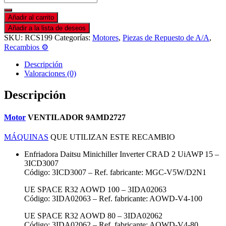
Añadir al carrito
Añadir a la lista de deseos
SKU:
RCS199
Categorías:
Motores
,
Piezas de Repuesto de A/A
,
Recambios ⚙️
Descripción
Valoraciones (0)
Descripción
Motor
VENTILADOR 9AMD2727
MÁQUINAS
QUE UTILIZAN ESTE RECAMBIO
Enfriadora Daitsu Minichiller Inverter CRAD 2 UiAWP 15 –
3ICD3007
Código: 3ICD3007 – Ref. fabricante: MGC-V5W/D2N1
UE SPACE R32 AOWD 100 – 3IDA02063
Código: 3IDA02063 – Ref. fabricante: AOWD-V4-100
UE SPACE R32 AOWD 80 – 3IDA02062
Código: 3IDA02062 – Ref. fabricante: AOWD-V4-80