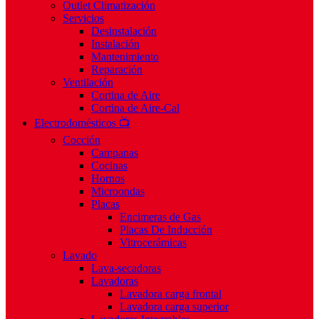
Outlet Climatización
Servicios
Desinstalación
Instalación
Mantenimiento
Reparación
Ventilación
Cortina de Aire
Cortina de Aire-Cal
Electrodomésticos 📺
Cocción
Campanas
Cocinas
Hornos
Microondas
Placas
Encimeras de Gas
Placas De Inducción
Vitrocerámicas
Lavado
Lava-secadoras
Lavadoras
Lavadora carga frontal
Lavadora carga superior