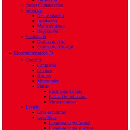
Outlet Climatización
Servicios
Desinstalación
Instalación
Mantenimiento
Reparación
Ventilación
Cortina de Aire
Cortina de Aire-Cal
Electrodomésticos 📺
Cocción
Campanas
Cocinas
Hornos
Microondas
Placas
Encimeras de Gas
Placas De Inducción
Vitrocerámicas
Lavado
Lava-secadoras
Lavadoras
Lavadora carga frontal
Lavadora carga superior