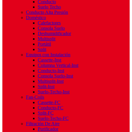
Conducto
Suelo Techo
Conducto Alta Presión
Doméstico
Calefactores
Consola Suelo
Deshumidificador
Multisplit
Portátil
Split
Equipos con Instalación
Cassette-Inst
Columna Vertical-Inst
Conducto-Inst
Consola Suelo-Inst
Multisplit-Inst
Split-Inst
Suelo-Techo-Inst
Fan-Coils
Cassette-FC
Conducto-FC
Split-FC
Suelo-Techo-FC
Filtración De Aire
Purificador