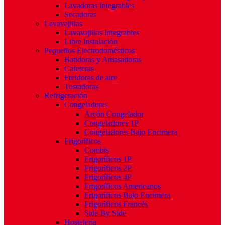
Lavadoras Integrables
Secadoras
Lavavajillas
Lavavajillas Integrables
Libre Instalación
Pequeños Electrodomésticos
Batidoras y Amasadoras
Cafeteras
Freidoras de aire
Tostadoras
Refrigeración
Congeladores
Arcón Congelador
Congeladores 1P
Congeladores Bajo Encimera
Frigoríficos
Combis
Frigoríficos 1P
Frigoríficos 2P
Frigoríficos 4P
Frigoríficos Americanos
Frigoríficos Bajo Encimera
Frigoríficos Francés
Side By Side
Hostelería