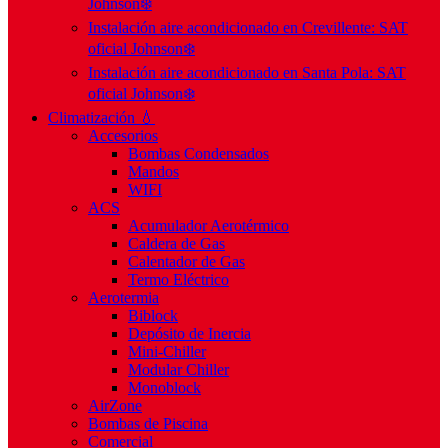
Johnson❄️
Instalación aire acondicionado en Crevillente: SAT
oficial Johnson❄️
Instalación aire acondicionado en Santa Pola: SAT
oficial Johnson❄️
Climatización 💧
Accesorios
Bombas Condensados
Mandos
WIFI
ACS
Acumulador Aerotérmico
Caldera de Gas
Calentador de Gas
Termo Eléctrico
Aerotermia
Biblock
Depósito de Inercia
Mini-Chiller
Modular Chiller
Monoblock
AirZone
Bombas de Piscina
Comercial