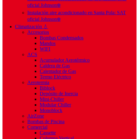
oficial Johnson❄️
Instalación aire acondicionado en Santa Pola: SAT
oficial Johnson❄️
Climatización 💧
Accesorios
Bombas Condensados
Mandos
WIFI
ACS
Acumulador Aerotérmico
Caldera de Gas
Calentador de Gas
Termo Eléctrico
Aerotermia
Biblock
Depósito de Inercia
Mini-Chiller
Modular Chiller
Monoblock
AirZone
Bombas de Piscina
Comercial
Cassette
Columna Vertical