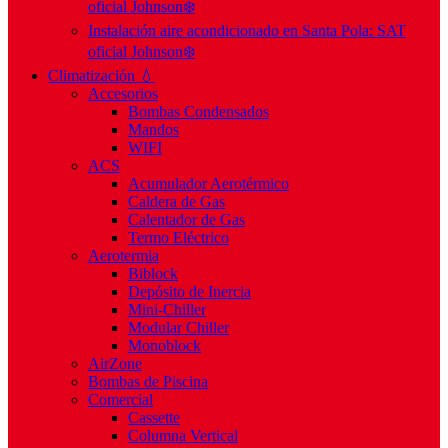
oficial Johnson❄️
Instalación aire acondicionado en Santa Pola: SAT
oficial Johnson❄️
Climatización 💧
Accesorios
Bombas Condensados
Mandos
WIFI
ACS
Acumulador Aerotérmico
Caldera de Gas
Calentador de Gas
Termo Eléctrico
Aerotermia
Biblock
Depósito de Inercia
Mini-Chiller
Modular Chiller
Monoblock
AirZone
Bombas de Piscina
Comercial
Cassette
Columna Vertical