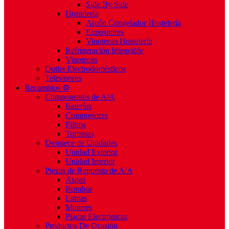
Side By Side
Hostelería
Arcón Congelador Hostelería
Expositores
Vinotecas Hostelería
Refrigeración Integrable
Vinotecas
Outlet Electrodomésticos
Televisores
Recambios ⚙️
Componentes de A/A
Baterías
Compresores
Filtros
Turbinas
Despiece de Unidades
Unidad Exterior
Unidad Interior
Piezas de Repuesto de A/A
Aspas
Bombas
Lamas
Motores
Placas Electrónicas
Productos De Ocasión