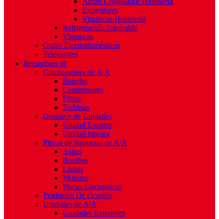
Arcón Congelador Hostelería
Expositores
Vinotecas Hostelería
Refrigeración Integrable
Vinotecas
Outlet Electrodomésticos
Televisores
Recambios ⚙️
Componentes de A/A
Baterías
Compresores
Filtros
Turbinas
Despiece de Unidades
Unidad Exterior
Unidad Interior
Piezas de Repuesto de A/A
Aspas
Bombas
Lamas
Motores
Placas Electrónicas
Productos De Ocasión
Unidades de A/A
Unidades Exteriores