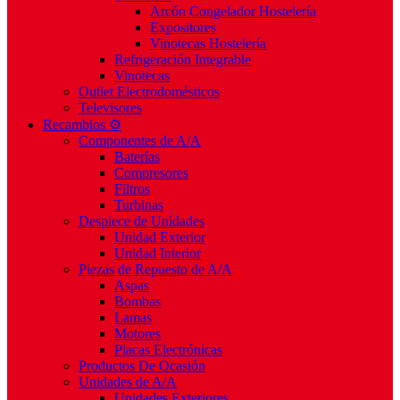
Arcón Congelador Hostelería
Expositores
Vinotecas Hostelería
Refrigeración Integrable
Vinotecas
Outlet Electrodomésticos
Televisores
Recambios ⚙️
Componentes de A/A
Baterías
Compresores
Filtros
Turbinas
Despiece de Unidades
Unidad Exterior
Unidad Interior
Piezas de Repuesto de A/A
Aspas
Bombas
Lamas
Motores
Placas Electrónicas
Productos De Ocasión
Unidades de A/A
Unidades Exteriores