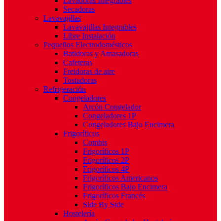
Lavadoras Integrables
Secadoras
Lavavajillas
Lavavajillas Integrables
Libre Instalación
Pequeños Electrodomésticos
Batidoras y Amasadoras
Cafeteras
Freidoras de aire
Tostadoras
Refrigeración
Congeladores
Arcón Congelador
Congeladores 1P
Congeladores Bajo Encimera
Frigoríficos
Combis
Frigoríficos 1P
Frigoríficos 2P
Frigoríficos 4P
Frigoríficos Americanos
Frigoríficos Bajo Encimera
Frigoríficos Francés
Side By Side
Hostelería