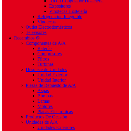
Arcón Congelador Hostelería
Expositores
Vinotecas Hostelería
Refrigeración Integrable
Vinotecas
Outlet Electrodomésticos
Televisores
Recambios ⚙️
Componentes de A/A
Baterías
Compresores
Filtros
Turbinas
Despiece de Unidades
Unidad Exterior
Unidad Interior
Piezas de Repuesto de A/A
Aspas
Bombas
Lamas
Motores
Placas Electrónicas
Productos De Ocasión
Unidades de A/A
Unidades Exteriores