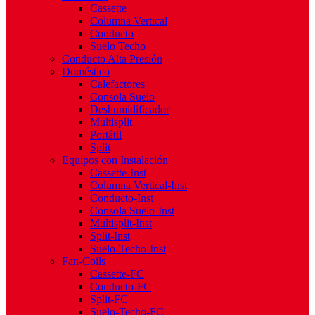
Cassette
Columna Vertical
Conducto
Suelo Techo
Conducto Alta Presión
Doméstico
Calefactores
Consola Suelo
Deshumidificador
Multisplit
Portátil
Split
Equipos con Instalación
Cassette-Inst
Columna Vertical-Inst
Conducto-Inst
Consola Suelo-Inst
Multisplit-Inst
Split-Inst
Suelo-Techo-Inst
Fan-Coils
Cassette-FC
Conducto-FC
Split-FC
Suelo-Techo-FC