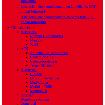
Johnson❄️
Instalación aire acondicionado en Crevillente: SAT
oficial Johnson❄️
Instalación aire acondicionado en Santa Pola: SAT
oficial Johnson❄️
Climatización 💧
Accesorios
Bombas Condensados
Mandos
WIFI
ACS
Acumulador Aerotérmico
Caldera de Gas
Calentador de Gas
Termo Eléctrico
Aerotermia
Biblock
Depósito de Inercia
Mini-Chiller
Modular Chiller
Monoblock
AirZone
Bombas de Piscina
Comercial