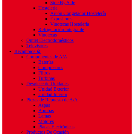
Side By Side
Hostelería
Arcón Congelador Hostelería
Expositores
Vinotecas Hostelería
Refrigeración Integrable
Vinotecas
Outlet Electrodomésticos
Televisores
Recambios ⚙️
Componentes de A/A
Baterías
Compresores
Filtros
Turbinas
Despiece de Unidades
Unidad Exterior
Unidad Interior
Piezas de Repuesto de A/A
Aspas
Bombas
Lamas
Motores
Placas Electrónicas
Productos De Ocasión