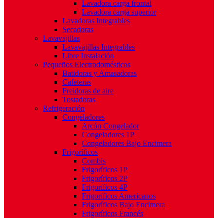
Lavadora carga frontal
Lavadora carga superior
Lavadoras Integrables
Secadoras
Lavavajillas
Lavavajillas Integrables
Libre Instalación
Pequeños Electrodomésticos
Batidoras y Amasadoras
Cafeteras
Freidoras de aire
Tostadoras
Refrigeración
Congeladores
Arcón Congelador
Congeladores 1P
Congeladores Bajo Encimera
Frigoríficos
Combis
Frigoríficos 1P
Frigoríficos 2P
Frigoríficos 4P
Frigoríficos Americanos
Frigoríficos Bajo Encimera
Frigoríficos Francés