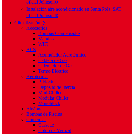
oficial Johnson❄️
Instalación aire acondicionado en Santa Pola: SAT
oficial Johnson❄️
Climatización 💧
Accesorios
Bombas Condensados
Mandos
WIFI
ACS
Acumulador Aerotérmico
Caldera de Gas
Calentador de Gas
Termo Eléctrico
Aerotermia
Biblock
Depósito de Inercia
Mini-Chiller
Modular Chiller
Monoblock
AirZone
Bombas de Piscina
Comercial
Cassette
Columna Vertical