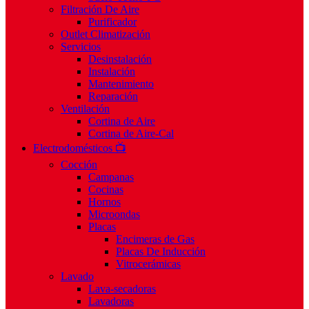
Filtración De Aire
Purificador
Outlet Climatización
Servicios
Desinstalación
Instalación
Mantenimiento
Reparación
Ventilación
Cortina de Aire
Cortina de Aire-Cal
Electrodomésticos 📺
Cocción
Campanas
Cocinas
Hornos
Microondas
Placas
Encimeras de Gas
Placas De Inducción
Vitrocerámicas
Lavado
Lava-secadoras
Lavadoras