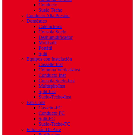
Conducto
Suelo Techo
Conducto Alta Presión
Doméstico
Calefactores
Consola Suelo
Deshumidificador
Multisplit
Portátil
Split
Equipos con Instalación
Cassette-Inst
Columna Vertical-Inst
Conducto-Inst
Consola Suelo-Inst
Multisplit-Inst
Split-Inst
Suelo-Techo-Inst
Fan-Coils
Cassette-FC
Conducto-FC
Split-FC
Suelo-Techo-FC
Filtración De Aire
Purificador