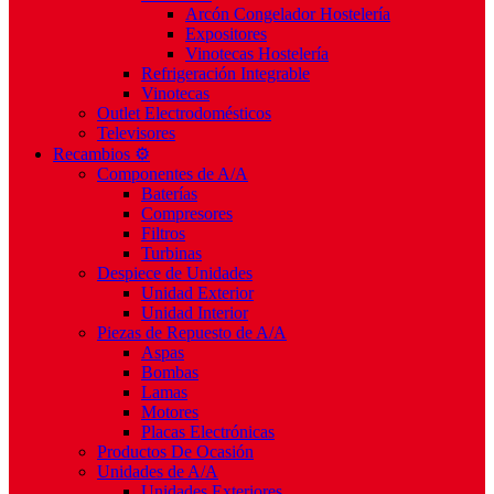
Arcón Congelador Hostelería
Expositores
Vinotecas Hostelería
Refrigeración Integrable
Vinotecas
Outlet Electrodomésticos
Televisores
Recambios ⚙️
Componentes de A/A
Baterías
Compresores
Filtros
Turbinas
Despiece de Unidades
Unidad Exterior
Unidad Interior
Piezas de Repuesto de A/A
Aspas
Bombas
Lamas
Motores
Placas Electrónicas
Productos De Ocasión
Unidades de A/A
Unidades Exteriores