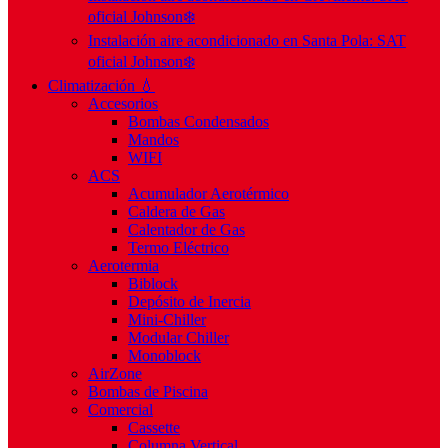
oficial Johnson❄️
Instalación aire acondicionado en Santa Pola: SAT
oficial Johnson❄️
Climatización 💧
Accesorios
Bombas Condensados
Mandos
WIFI
ACS
Acumulador Aerotérmico
Caldera de Gas
Calentador de Gas
Termo Eléctrico
Aerotermia
Biblock
Depósito de Inercia
Mini-Chiller
Modular Chiller
Monoblock
AirZone
Bombas de Piscina
Comercial
Cassette
Columna Vertical