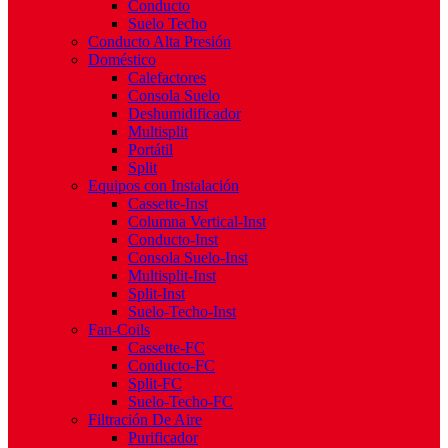
Conducto
Suelo Techo
Conducto Alta Presión
Doméstico
Calefactores
Consola Suelo
Deshumidificador
Multisplit
Portátil
Split
Equipos con Instalación
Cassette-Inst
Columna Vertical-Inst
Conducto-Inst
Consola Suelo-Inst
Multisplit-Inst
Split-Inst
Suelo-Techo-Inst
Fan-Coils
Cassette-FC
Conducto-FC
Split-FC
Suelo-Techo-FC
Filtración De Aire
Purificador