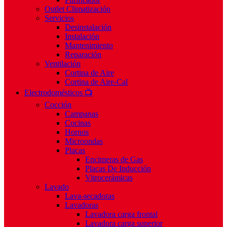
Outlet Climatización
Servicios
Desinstalación
Instalación
Mantenimiento
Reparación
Ventilación
Cortina de Aire
Cortina de Aire-Cal
Electrodomésticos 📺
Cocción
Campanas
Cocinas
Hornos
Microondas
Placas
Encimeras de Gas
Placas De Inducción
Vitrocerámicas
Lavado
Lava-secadoras
Lavadoras
Lavadora carga frontal
Lavadora carga superior