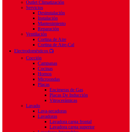
Outlet Climatización
Servicios
Desinstalación
Instalación
Mantenimiento
Reparación
Ventilación
Cortina de Aire
Cortina de Aire-Cal
Electrodomésticos 📺
Cocción
Campanas
Cocinas
Hornos
Microondas
Placas
Encimeras de Gas
Placas De Inducción
Vitrocerámicas
Lavado
Lava-secadoras
Lavadoras
Lavadora carga frontal
Lavadora carga superior