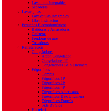
Lavadoras Integrables
Secadoras
Lavavajillas
Lavavajillas Integrables
Libre Instalación
Pequeños Electrodomésticos
Batidoras y Amasadoras
Cafeteras
Freidoras de aire
Tostadoras
Refrigeración
Congeladores
Arcón Congelador
Congeladores 1P
Congeladores Bajo Encimera
Frigoríficos
Combis
Frigoríficos 1P
Frigoríficos 2P
Frigoríficos 4P
Frigoríficos Americanos
Frigoríficos Bajo Encimera
Frigoríficos Francés
Side By Side
Hostelería