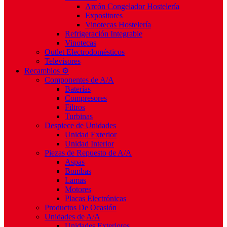
Arcón Congelador Hostelería
Expositores
Vinotecas Hostelería
Refrigeración Integrable
Vinotecas
Outlet Electrodomésticos
Televisores
Recambios ⚙️
Componentes de A/A
Baterías
Compresores
Filtros
Turbinas
Despiece de Unidades
Unidad Exterior
Unidad Interior
Piezas de Repuesto de A/A
Aspas
Bombas
Lamas
Motores
Placas Electrónicas
Productos De Ocasión
Unidades de A/A
Unidades Exteriores