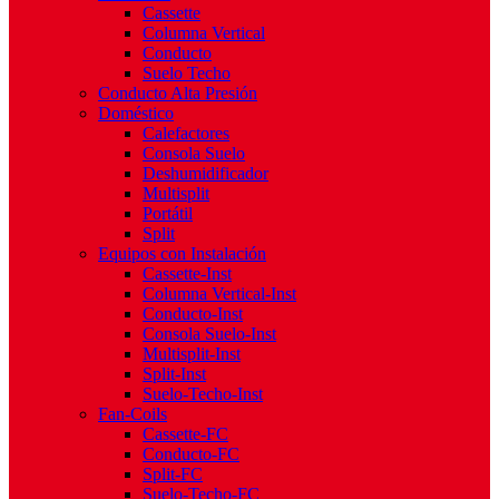
Cassette
Columna Vertical
Conducto
Suelo Techo
Conducto Alta Presión
Doméstico
Calefactores
Consola Suelo
Deshumidificador
Multisplit
Portátil
Split
Equipos con Instalación
Cassette-Inst
Columna Vertical-Inst
Conducto-Inst
Consola Suelo-Inst
Multisplit-Inst
Split-Inst
Suelo-Techo-Inst
Fan-Coils
Cassette-FC
Conducto-FC
Split-FC
Suelo-Techo-FC