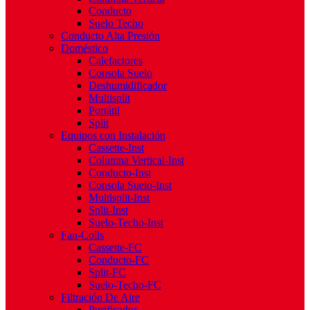
Conducto
Suelo Techo
Conducto Alta Presión
Doméstico
Calefactores
Consola Suelo
Deshumidificador
Multisplit
Portátil
Split
Equipos con Instalación
Cassette-Inst
Columna Vertical-Inst
Conducto-Inst
Consola Suelo-Inst
Multisplit-Inst
Split-Inst
Suelo-Techo-Inst
Fan-Coils
Cassette-FC
Conducto-FC
Split-FC
Suelo-Techo-FC
Filtración De Aire
Purificador