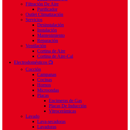
Filtración De Aire
Purificador
Outlet Climatización
Servicios
Desinstalación
Instalación
Mantenimiento
Reparación
Ventilación
Cortina de Aire
Cortina de Aire-Cal
Electrodomésticos 📺
Cocción
Campanas
Cocinas
Hornos
Microondas
Placas
Encimeras de Gas
Placas De Inducción
Vitrocerámicas
Lavado
Lava-secadoras
Lavadoras