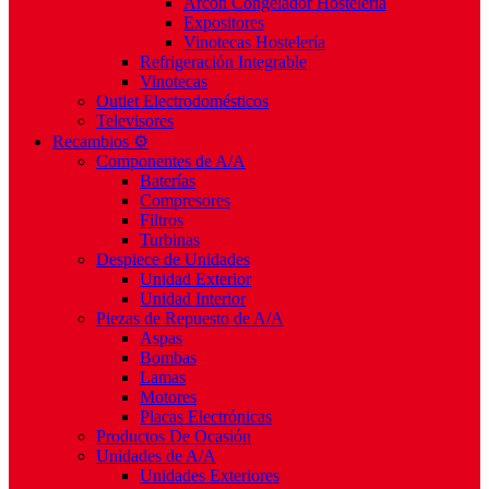
Arcón Congelador Hostelería
Expositores
Vinotecas Hostelería
Refrigeración Integrable
Vinotecas
Outlet Electrodomésticos
Televisores
Recambios ⚙️
Componentes de A/A
Baterías
Compresores
Filtros
Turbinas
Despiece de Unidades
Unidad Exterior
Unidad Interior
Piezas de Repuesto de A/A
Aspas
Bombas
Lamas
Motores
Placas Electrónicas
Productos De Ocasión
Unidades de A/A
Unidades Exteriores