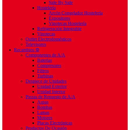
Side By Side
Hostelería
Arcón Congelador Hostelería
Expositores
Vinotecas Hostelería
Refrigeración Integrable
Vinotecas
Outlet Electrodomésticos
Televisores
Recambios ⚙️
Componentes de A/A
Baterías
Compresores
Filtros
Turbinas
Despiece de Unidades
Unidad Exterior
Unidad Interior
Piezas de Repuesto de A/A
Aspas
Bombas
Lamas
Motores
Placas Electrónicas
Productos De Ocasión