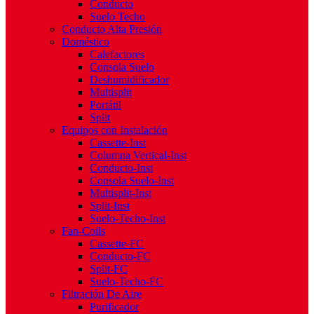
Conducto
Suelo Techo
Conducto Alta Presión
Doméstico
Calefactores
Consola Suelo
Deshumidificador
Multisplit
Portátil
Split
Equipos con Instalación
Cassette-Inst
Columna Vertical-Inst
Conducto-Inst
Consola Suelo-Inst
Multisplit-Inst
Split-Inst
Suelo-Techo-Inst
Fan-Coils
Cassette-FC
Conducto-FC
Split-FC
Suelo-Techo-FC
Filtración De Aire
Purificador