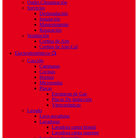
Outlet Climatización
Servicios
Desinstalación
Instalación
Mantenimiento
Reparación
Ventilación
Cortina de Aire
Cortina de Aire-Cal
Electrodomésticos 📺
Cocción
Campanas
Cocinas
Hornos
Microondas
Placas
Encimeras de Gas
Placas De Inducción
Vitrocerámicas
Lavado
Lava-secadoras
Lavadoras
Lavadora carga frontal
Lavadora carga superior