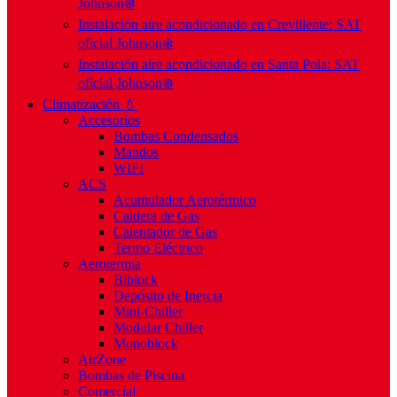
Johnson❄️
Instalación aire acondicionado en Crevillente: SAT
oficial Johnson❄️
Instalación aire acondicionado en Santa Pola: SAT
oficial Johnson❄️
Climatización 💧
Accesorios
Bombas Condensados
Mandos
WIFI
ACS
Acumulador Aerotérmico
Caldera de Gas
Calentador de Gas
Termo Eléctrico
Aerotermia
Biblock
Depósito de Inercia
Mini-Chiller
Modular Chiller
Monoblock
AirZone
Bombas de Piscina
Comercial