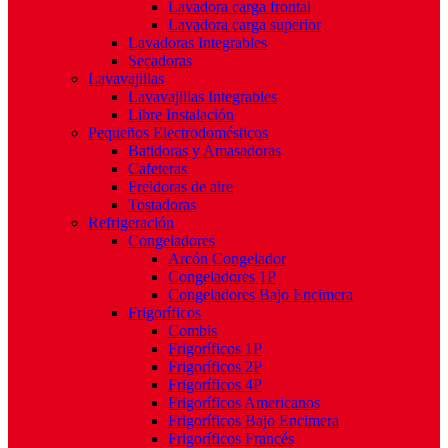
Lavadora carga frontal
Lavadora carga superior
Lavadoras Integrables
Secadoras
Lavavajillas
Lavavajillas Integrables
Libre Instalación
Pequeños Electrodomésticos
Batidoras y Amasadoras
Cafeteras
Freidoras de aire
Tostadoras
Refrigeración
Congeladores
Arcón Congelador
Congeladores 1P
Congeladores Bajo Encimera
Frigoríficos
Combis
Frigoríficos 1P
Frigoríficos 2P
Frigoríficos 4P
Frigoríficos Americanos
Frigoríficos Bajo Encimera
Frigoríficos Francés