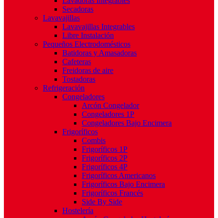
Lavadoras Integrables
Secadoras
Lavavajillas
Lavavajillas Integrables
Libre Instalación
Pequeños Electrodomésticos
Batidoras y Amasadoras
Cafeteras
Freidoras de aire
Tostadoras
Refrigeración
Congeladores
Arcón Congelador
Congeladores 1P
Congeladores Bajo Encimera
Frigoríficos
Combis
Frigoríficos 1P
Frigoríficos 2P
Frigoríficos 4P
Frigoríficos Americanos
Frigoríficos Bajo Encimera
Frigoríficos Francés
Side By Side
Hostelería