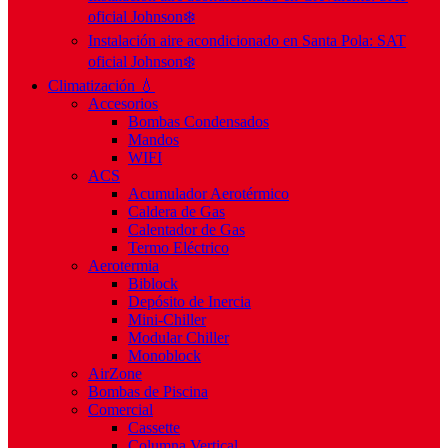
oficial Johnson❄️
Instalación aire acondicionado en Santa Pola: SAT
oficial Johnson❄️
Climatización 💧
Accesorios
Bombas Condensados
Mandos
WIFI
ACS
Acumulador Aerotérmico
Caldera de Gas
Calentador de Gas
Termo Eléctrico
Aerotermia
Biblock
Depósito de Inercia
Mini-Chiller
Modular Chiller
Monoblock
AirZone
Bombas de Piscina
Comercial
Cassette
Columna Vertical