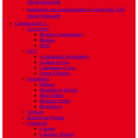
oficial Johnson❄️
Instalación aire acondicionado en Santa Pola: SAT
oficial Johnson❄️
Climatización 💧
Accesorios
Bombas Condensados
Mandos
WIFI
ACS
Acumulador Aerotérmico
Caldera de Gas
Calentador de Gas
Termo Eléctrico
Aerotermia
Biblock
Depósito de Inercia
Mini-Chiller
Modular Chiller
Monoblock
AirZone
Bombas de Piscina
Comercial
Cassette
Columna Vertical