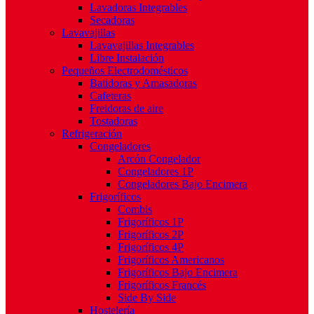
Lavadoras Integrables
Secadoras
Lavavajillas
Lavavajillas Integrables
Libre Instalación
Pequeños Electrodomésticos
Batidoras y Amasadoras
Cafeteras
Freidoras de aire
Tostadoras
Refrigeración
Congeladores
Arcón Congelador
Congeladores 1P
Congeladores Bajo Encimera
Frigoríficos
Combis
Frigoríficos 1P
Frigoríficos 2P
Frigoríficos 4P
Frigoríficos Americanos
Frigoríficos Bajo Encimera
Frigoríficos Francés
Side By Side
Hostelería