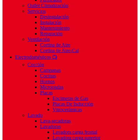
Outlet Climatización
Servicios
Desinstalación
Instalación
Mantenimiento
Reparación
Ventilación
Cortina de Aire
Cortina de Aire-Cal
Electrodomésticos 📺
Cocción
Campanas
Cocinas
Hornos
Microondas
Placas
Encimeras de Gas
Placas De Inducción
Vitrocerámicas
Lavado
Lava-secadoras
Lavadoras
Lavadora carga frontal
Lavadora carga superior