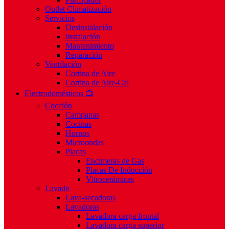
Outlet Climatización
Servicios
Desinstalación
Instalación
Mantenimiento
Reparación
Ventilación
Cortina de Aire
Cortina de Aire-Cal
Electrodomésticos 📺
Cocción
Campanas
Cocinas
Hornos
Microondas
Placas
Encimeras de Gas
Placas De Inducción
Vitrocerámicas
Lavado
Lava-secadoras
Lavadoras
Lavadora carga frontal
Lavadora carga superior