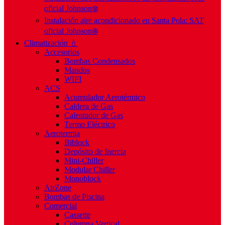
oficial Johnson❄️
Instalación aire acondicionado en Santa Pola: SAT
oficial Johnson❄️
Climatización 💧
Accesorios
Bombas Condensados
Mandos
WIFI
ACS
Acumulador Aerotérmico
Caldera de Gas
Calentador de Gas
Termo Eléctrico
Aerotermia
Biblock
Depósito de Inercia
Mini-Chiller
Modular Chiller
Monoblock
AirZone
Bombas de Piscina
Comercial
Cassette
Columna Vertical