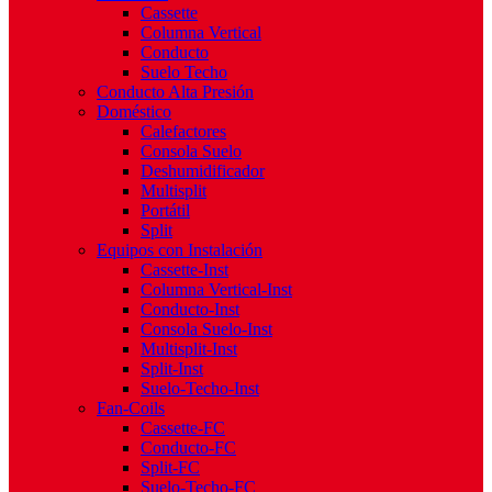
Cassette
Columna Vertical
Conducto
Suelo Techo
Conducto Alta Presión
Doméstico
Calefactores
Consola Suelo
Deshumidificador
Multisplit
Portátil
Split
Equipos con Instalación
Cassette-Inst
Columna Vertical-Inst
Conducto-Inst
Consola Suelo-Inst
Multisplit-Inst
Split-Inst
Suelo-Techo-Inst
Fan-Coils
Cassette-FC
Conducto-FC
Split-FC
Suelo-Techo-FC