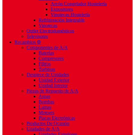
Arcón Congelador Hostelería
Expositores
Vinotecas Hostelería
Refrigeración Integrable
Vinotecas
Outlet Electrodomésticos
Televisores
Recambios ⚙️
Componentes de A/A
Baterías
Compresores
Filtros
Turbinas
Despiece de Unidades
Unidad Exterior
Unidad Interior
Piezas de Repuesto de A/A
Aspas
Bombas
Lamas
Motores
Placas Electrónicas
Productos De Ocasión
Unidades de A/A
Unidades Exteriores