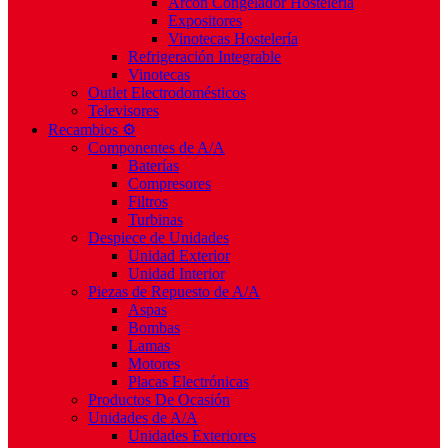
Arcón Congelador Hostelería
Expositores
Vinotecas Hostelería
Refrigeración Integrable
Vinotecas
Outlet Electrodomésticos
Televisores
Recambios ⚙️
Componentes de A/A
Baterías
Compresores
Filtros
Turbinas
Despiece de Unidades
Unidad Exterior
Unidad Interior
Piezas de Repuesto de A/A
Aspas
Bombas
Lamas
Motores
Placas Electrónicas
Productos De Ocasión
Unidades de A/A
Unidades Exteriores