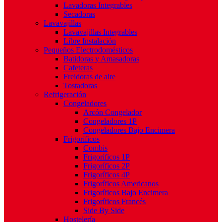
Lavadoras Integrables
Secadoras
Lavavajillas
Lavavajillas Integrables
Libre Instalación
Pequeños Electrodomésticos
Batidoras y Amasadoras
Cafeteras
Freidoras de aire
Tostadoras
Refrigeración
Congeladores
Arcón Congelador
Congeladores 1P
Congeladores Bajo Encimera
Frigoríficos
Combis
Frigoríficos 1P
Frigoríficos 2P
Frigoríficos 4P
Frigoríficos Americanos
Frigoríficos Bajo Encimera
Frigoríficos Francés
Side By Side
Hostelería