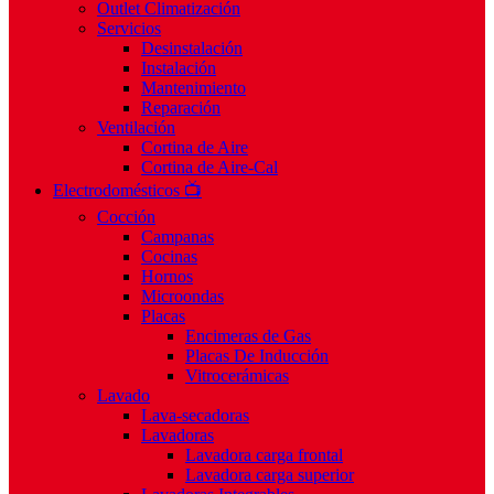
Outlet Climatización
Servicios
Desinstalación
Instalación
Mantenimiento
Reparación
Ventilación
Cortina de Aire
Cortina de Aire-Cal
Electrodomésticos 📺
Cocción
Campanas
Cocinas
Hornos
Microondas
Placas
Encimeras de Gas
Placas De Inducción
Vitrocerámicas
Lavado
Lava-secadoras
Lavadoras
Lavadora carga frontal
Lavadora carga superior