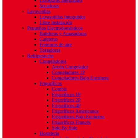
Lavadoras Integrables
Secadoras
Lavavajillas
Lavavajillas Integrables
Libre Instalación
Pequeños Electrodomésticos
Batidoras y Amasadoras
Cafeteras
Freidoras de aire
Tostadoras
Refrigeración
Congeladores
Arcón Congelador
Congeladores 1P
Congeladores Bajo Encimera
Frigoríficos
Combis
Frigoríficos 1P
Frigoríficos 2P
Frigoríficos 4P
Frigoríficos Americanos
Frigoríficos Bajo Encimera
Frigoríficos Francés
Side By Side
Hostelería