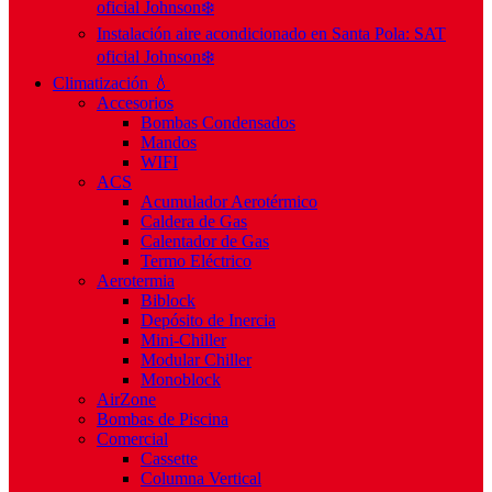
oficial Johnson❄️
Instalación aire acondicionado en Santa Pola: SAT
oficial Johnson❄️
Climatización 💧
Accesorios
Bombas Condensados
Mandos
WIFI
ACS
Acumulador Aerotérmico
Caldera de Gas
Calentador de Gas
Termo Eléctrico
Aerotermia
Biblock
Depósito de Inercia
Mini-Chiller
Modular Chiller
Monoblock
AirZone
Bombas de Piscina
Comercial
Cassette
Columna Vertical