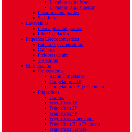
Lavadora carga frontal
Lavadora carga superior
Lavadoras Integrables
Secadoras
Lavavajillas
Lavavajillas Integrables
Libre Instalación
Pequeños Electrodomésticos
Batidoras y Amasadoras
Cafeteras
Freidoras de aire
Tostadoras
Refrigeración
Congeladores
Arcón Congelador
Congeladores 1P
Congeladores Bajo Encimera
Frigoríficos
Combis
Frigoríficos 1P
Frigoríficos 2P
Frigoríficos 4P
Frigoríficos Americanos
Frigoríficos Bajo Encimera
Frigoríficos Francés