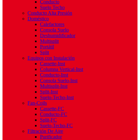
Conducto
Suelo Techo
Conducto Alta Presión
Doméstico
Calefactores
Consola Suelo
Deshumidificador
Multisplit
Portátil
Split
Equipos con Instalación
Cassette-Inst
Columna Vertical-Inst
Conducto-Inst
Consola Suelo-Inst
Multisplit-Inst
Split-Inst
Suelo-Techo-Inst
Fan-Coils
Cassette-FC
Conducto-FC
Split-FC
Suelo-Techo-FC
Filtración De Aire
Purificador