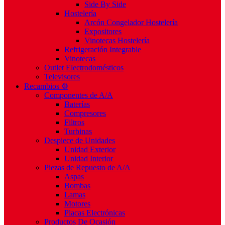
Side By Side
Hostelería
Arcón Congelador Hostelería
Expositores
Vinotecas Hostelería
Refrigeración Integrable
Vinotecas
Outlet Electrodomésticos
Televisores
Recambios ⚙️
Componentes de A/A
Baterías
Compresores
Filtros
Turbinas
Despiece de Unidades
Unidad Exterior
Unidad Interior
Piezas de Repuesto de A/A
Aspas
Bombas
Lamas
Motores
Placas Electrónicas
Productos De Ocasión