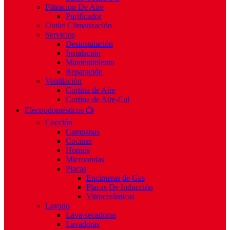
Filtración De Aire
Purificador
Outlet Climatización
Servicios
Desinstalación
Instalación
Mantenimiento
Reparación
Ventilación
Cortina de Aire
Cortina de Aire-Cal
Electrodomésticos 📺
Cocción
Campanas
Cocinas
Hornos
Microondas
Placas
Encimeras de Gas
Placas De Inducción
Vitrocerámicas
Lavado
Lava-secadoras
Lavadoras