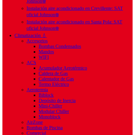
Johnson❄️
Instalación aire acondicionado en Crevillente: SAT
oficial Johnson❄️
Instalación aire acondicionado en Santa Pola: SAT
oficial Johnson❄️
Climatización 💧
Accesorios
Bombas Condensados
Mandos
WIFI
ACS
Acumulador Aerotérmico
Caldera de Gas
Calentador de Gas
Termo Eléctrico
Aerotermia
Biblock
Depósito de Inercia
Mini-Chiller
Modular Chiller
Monoblock
AirZone
Bombas de Piscina
Comercial