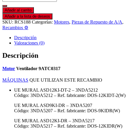
Añadir al carrito
Añadir a la lista de deseos
SKU:
RCS188
Categorías:
Motores
,
Piezas de Repuesto de A/A
,
Recambios ⚙️
Descripción
Valoraciones (0)
Descripción
Motor
Ventilador 9ATC0317
MÁQUINAS
QUE UTILIZAN ESTE RECAMBIO
UE MURAL ASD12KI-DT-2 – 3NDA5212
Código: 3NDA5212 – Ref. fabricante: DOS-12KIDT-2(W)
UE MURAL ASD9KI-DR – 3NDA5207
Código: 3NDA5207 – Ref. fabricante: DOS-9KIDR(W)
UE MURAL ASD12KI-DR – 3NDA5217
Código: 3NDA5217 – Ref. fabricante: DOS-12KIDR(W)