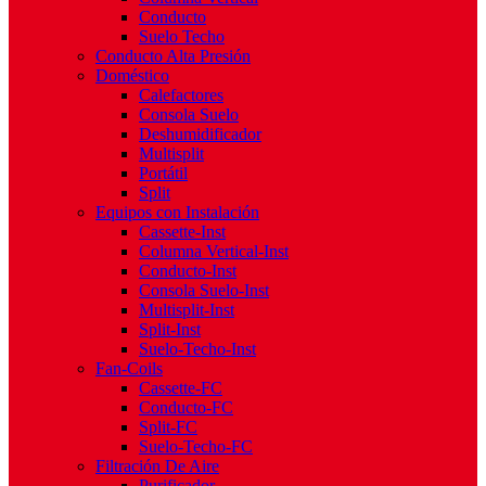
Conducto
Suelo Techo
Conducto Alta Presión
Doméstico
Calefactores
Consola Suelo
Deshumidificador
Multisplit
Portátil
Split
Equipos con Instalación
Cassette-Inst
Columna Vertical-Inst
Conducto-Inst
Consola Suelo-Inst
Multisplit-Inst
Split-Inst
Suelo-Techo-Inst
Fan-Coils
Cassette-FC
Conducto-FC
Split-FC
Suelo-Techo-FC
Filtración De Aire
Purificador