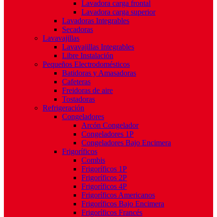
Lavadora carga frontal
Lavadora carga superior
Lavadoras Integrables
Secadoras
Lavavajillas
Lavavajillas Integrables
Libre Instalación
Pequeños Electrodomésticos
Batidoras y Amasadoras
Cafeteras
Freidoras de aire
Tostadoras
Refrigeración
Congeladores
Arcón Congelador
Congeladores 1P
Congeladores Bajo Encimera
Frigoríficos
Combis
Frigoríficos 1P
Frigoríficos 2P
Frigoríficos 4P
Frigoríficos Americanos
Frigoríficos Bajo Encimera
Frigoríficos Francés