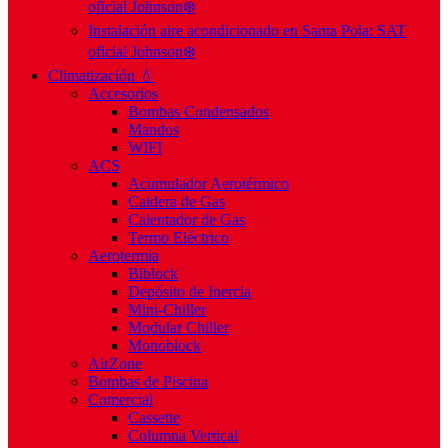
oficial Johnson❄️
Instalación aire acondicionado en Santa Pola: SAT
oficial Johnson❄️
Climatización 💧
Accesorios
Bombas Condensados
Mandos
WIFI
ACS
Acumulador Aerotérmico
Caldera de Gas
Calentador de Gas
Termo Eléctrico
Aerotermia
Biblock
Depósito de Inercia
Mini-Chiller
Modular Chiller
Monoblock
AirZone
Bombas de Piscina
Comercial
Cassette
Columna Vertical