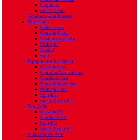
Conducto
Suelo Techo
Conducto Alta Presión
Doméstico
Calefactores
Consola Suelo
Deshumidificador
Multisplit
Portátil
Split
Equipos con Instalación
Cassette-Inst
Columna Vertical-Inst
Conducto-Inst
Consola Suelo-Inst
Multisplit-Inst
Split-Inst
Suelo-Techo-Inst
Fan-Coils
Cassette-FC
Conducto-FC
Split-FC
Suelo-Techo-FC
Filtración De Aire
Purificador