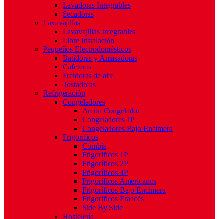
Lavadoras Integrables
Secadoras
Lavavajillas
Lavavajillas Integrables
Libre Instalación
Pequeños Electrodomésticos
Batidoras y Amasadoras
Cafeteras
Freidoras de aire
Tostadoras
Refrigeración
Congeladores
Arcón Congelador
Congeladores 1P
Congeladores Bajo Encimera
Frigoríficos
Combis
Frigoríficos 1P
Frigoríficos 2P
Frigoríficos 4P
Frigoríficos Americanos
Frigoríficos Bajo Encimera
Frigoríficos Francés
Side By Side
Hostelería