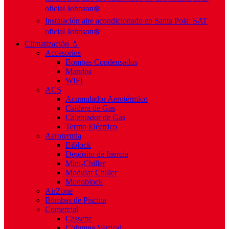
oficial Johnson❄️
Instalación aire acondicionado en Santa Pola: SAT
oficial Johnson❄️
Climatización 💧
Accesorios
Bombas Condensados
Mandos
WIFI
ACS
Acumulador Aerotérmico
Caldera de Gas
Calentador de Gas
Termo Eléctrico
Aerotermia
Biblock
Depósito de Inercia
Mini-Chiller
Modular Chiller
Monoblock
AirZone
Bombas de Piscina
Comercial
Cassette
Columna Vertical