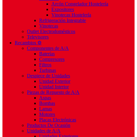
Arcón Congelador Hostelería
Expositores
Vinotecas Hostelería
Refrigeración Integrable
Vinotecas
Outlet Electrodomésticos
Televisores
Recambios ⚙️
Componentes de A/A
Baterías
Compresores
Filtros
Turbinas
Despiece de Unidades
Unidad Exterior
Unidad Interior
Piezas de Repuesto de A/A
Aspas
Bombas
Lamas
Motores
Placas Electrónicas
Productos De Ocasión
Unidades de A/A
Unidades Exteriores