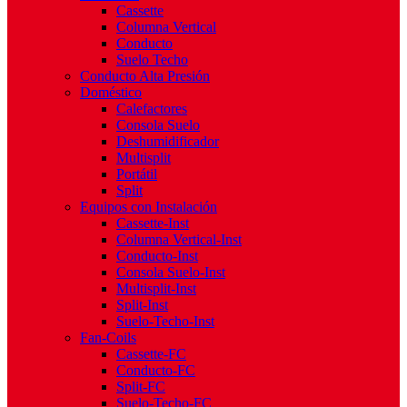
Cassette
Columna Vertical
Conducto
Suelo Techo
Conducto Alta Presión
Doméstico
Calefactores
Consola Suelo
Deshumidificador
Multisplit
Portátil
Split
Equipos con Instalación
Cassette-Inst
Columna Vertical-Inst
Conducto-Inst
Consola Suelo-Inst
Multisplit-Inst
Split-Inst
Suelo-Techo-Inst
Fan-Coils
Cassette-FC
Conducto-FC
Split-FC
Suelo-Techo-FC