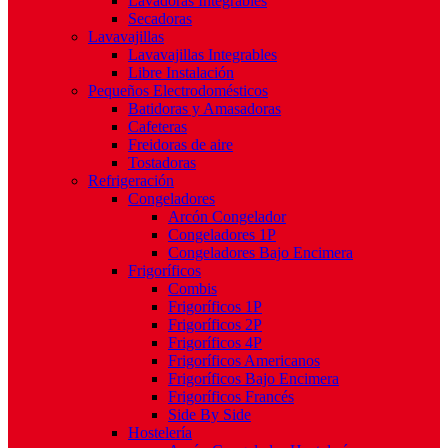
Lavadoras Integrables
Secadoras
Lavavajillas
Lavavajillas Integrables
Libre Instalación
Pequeños Electrodomésticos
Batidoras y Amasadoras
Cafeteras
Freidoras de aire
Tostadoras
Refrigeración
Congeladores
Arcón Congelador
Congeladores 1P
Congeladores Bajo Encimera
Frigoríficos
Combis
Frigoríficos 1P
Frigoríficos 2P
Frigoríficos 4P
Frigoríficos Americanos
Frigoríficos Bajo Encimera
Frigoríficos Francés
Side By Side
Hostelería