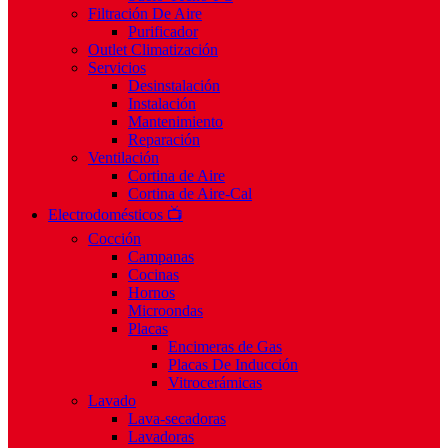
Filtración De Aire
Purificador
Outlet Climatización
Servicios
Desinstalación
Instalación
Mantenimiento
Reparación
Ventilación
Cortina de Aire
Cortina de Aire-Cal
Electrodomésticos 📺
Cocción
Campanas
Cocinas
Hornos
Microondas
Placas
Encimeras de Gas
Placas De Inducción
Vitrocerámicas
Lavado
Lava-secadoras
Lavadoras