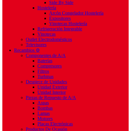
Side By Side
Hostelería
Arcón Congelador Hostelería
Expositores
Vinotecas Hostelería
Refrigeración Integrable
Vinotecas
Outlet Electrodomésticos
Televisores
Recambios ⚙️
Componentes de A/A
Baterías
Compresores
Filtros
Turbinas
Despiece de Unidades
Unidad Exterior
Unidad Interior
Piezas de Repuesto de A/A
Aspas
Bombas
Lamas
Motores
Placas Electrónicas
Productos De Ocasión