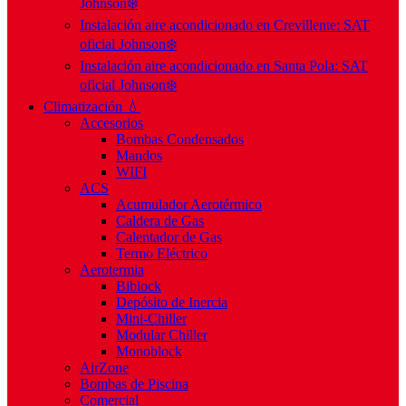
Johnson❄️
Instalación aire acondicionado en Crevillente: SAT
oficial Johnson❄️
Instalación aire acondicionado en Santa Pola: SAT
oficial Johnson❄️
Climatización 💧
Accesorios
Bombas Condensados
Mandos
WIFI
ACS
Acumulador Aerotérmico
Caldera de Gas
Calentador de Gas
Termo Eléctrico
Aerotermia
Biblock
Depósito de Inercia
Mini-Chiller
Modular Chiller
Monoblock
AirZone
Bombas de Piscina
Comercial