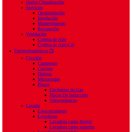
Outlet Climatización
Servicios
Desinstalación
Instalación
Mantenimiento
Reparación
Ventilación
Cortina de Aire
Cortina de Aire-Cal
Electrodomésticos 📺
Cocción
Campanas
Cocinas
Hornos
Microondas
Placas
Encimeras de Gas
Placas De Inducción
Vitrocerámicas
Lavado
Lava-secadoras
Lavadoras
Lavadora carga frontal
Lavadora carga superior