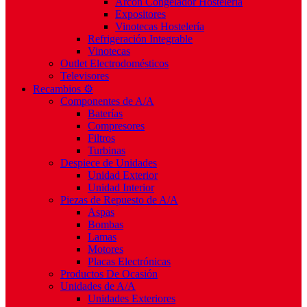
Arcón Congelador Hostelería
Expositores
Vinotecas Hostelería
Refrigeración Integrable
Vinotecas
Outlet Electrodomésticos
Televisores
Recambios ⚙️
Componentes de A/A
Baterías
Compresores
Filtros
Turbinas
Despiece de Unidades
Unidad Exterior
Unidad Interior
Piezas de Repuesto de A/A
Aspas
Bombas
Lamas
Motores
Placas Electrónicas
Productos De Ocasión
Unidades de A/A
Unidades Exteriores