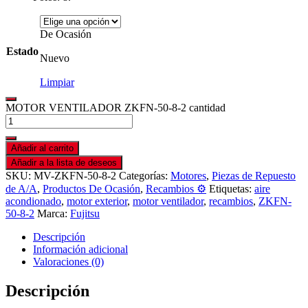
De Ocasión
Estado
Nuevo
Limpiar
MOTOR VENTILADOR ZKFN-50-8-2 cantidad
Añadir al carrito
Añadir a la lista de deseos
SKU:
MV-ZKFN-50-8-2
Categorías:
Motores
,
Piezas de Repuesto
de A/A
,
Productos De Ocasión
,
Recambios ⚙️
Etiquetas:
aire
acondionado
,
motor exterior
,
motor ventilador
,
recambios
,
ZKFN-
50-8-2
Marca:
Fujitsu
Descripción
Información adicional
Valoraciones (0)
Descripción