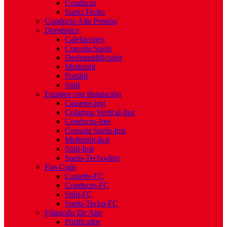
Conducto
Suelo Techo
Conducto Alta Presión
Doméstico
Calefactores
Consola Suelo
Deshumidificador
Multisplit
Portátil
Split
Equipos con Instalación
Cassette-Inst
Columna Vertical-Inst
Conducto-Inst
Consola Suelo-Inst
Multisplit-Inst
Split-Inst
Suelo-Techo-Inst
Fan-Coils
Cassette-FC
Conducto-FC
Split-FC
Suelo-Techo-FC
Filtración De Aire
Purificador