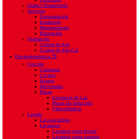
Outlet Climatización
Servicios
Desinstalación
Instalación
Mantenimiento
Reparación
Ventilación
Cortina de Aire
Cortina de Aire-Cal
Electrodomésticos 📺
Cocción
Campanas
Cocinas
Hornos
Microondas
Placas
Encimeras de Gas
Placas De Inducción
Vitrocerámicas
Lavado
Lava-secadoras
Lavadoras
Lavadora carga frontal
Lavadora carga superior