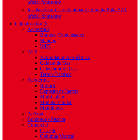
oficial Johnson❄️
Instalación aire acondicionado en Santa Pola: SAT
oficial Johnson❄️
Climatización 💧
Accesorios
Bombas Condensados
Mandos
WIFI
ACS
Acumulador Aerotérmico
Caldera de Gas
Calentador de Gas
Termo Eléctrico
Aerotermia
Biblock
Depósito de Inercia
Mini-Chiller
Modular Chiller
Monoblock
AirZone
Bombas de Piscina
Comercial
Cassette
Columna Vertical