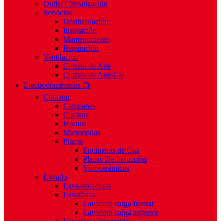
Outlet Climatización
Servicios
Desinstalación
Instalación
Mantenimiento
Reparación
Ventilación
Cortina de Aire
Cortina de Aire-Cal
Electrodomésticos 📺
Cocción
Campanas
Cocinas
Hornos
Microondas
Placas
Encimeras de Gas
Placas De Inducción
Vitrocerámicas
Lavado
Lava-secadoras
Lavadoras
Lavadora carga frontal
Lavadora carga superior