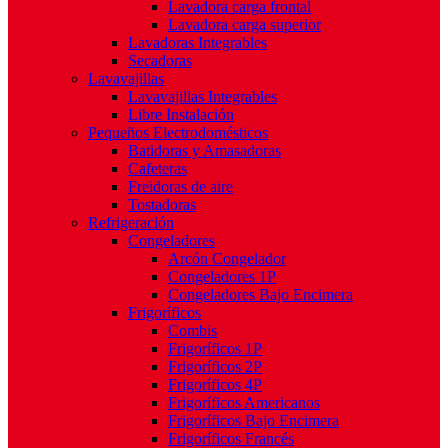
Lavadora carga frontal
Lavadora carga superior
Lavadoras Integrables
Secadoras
Lavavajillas
Lavavajillas Integrables
Libre Instalación
Pequeños Electrodomésticos
Batidoras y Amasadoras
Cafeteras
Freidoras de aire
Tostadoras
Refrigeración
Congeladores
Arcón Congelador
Congeladores 1P
Congeladores Bajo Encimera
Frigoríficos
Combis
Frigoríficos 1P
Frigoríficos 2P
Frigoríficos 4P
Frigoríficos Americanos
Frigoríficos Bajo Encimera
Frigoríficos Francés