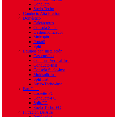
Conducto
Suelo Techo
Conducto Alta Presión
Doméstico
Calefactores
Consola Suelo
Deshumidificador
Multisplit
Portátil
Split
Equipos con Instalación
Cassette-Inst
Columna Vertical-Inst
Conducto-Inst
Consola Suelo-Inst
Multisplit-Inst
Split-Inst
Suelo-Techo-Inst
Fan-Coils
Cassette-FC
Conducto-FC
Split-FC
Suelo-Techo-FC
Filtración De Aire
Purificador