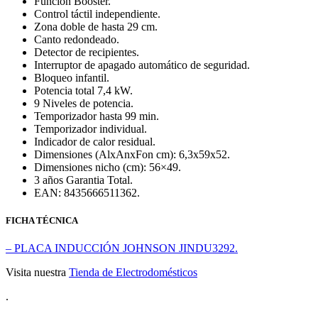
Función Booster.
Control táctil independiente.
Zona doble de hasta 29 cm.
Canto redondeado.
Detector de recipientes.
Interruptor de apagado automático de seguridad.
Bloqueo infantil.
Potencia total 7,4 kW.
9 Niveles de potencia.
Temporizador hasta 99 min.
Temporizador individual.
Indicador de calor residual.
Dimensiones (AlxAnxFon cm): 6,3x59x52.
Dimensiones nicho (cm): 56×49.
3 años Garantia Total.
EAN: 8435666511362.
FICHA TÉCNICA
– PLACA INDUCCIÓN JOHNSON JINDU3292.
Visita nuestra
Tienda de Electrodomésticos
.