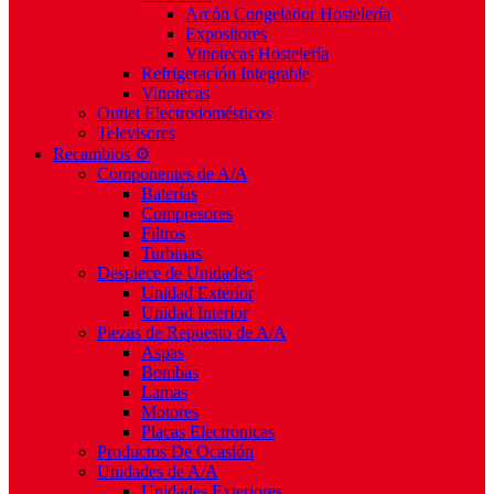
Arcón Congelador Hostelería
Expositores
Vinotecas Hostelería
Refrigeración Integrable
Vinotecas
Outlet Electrodomésticos
Televisores
Recambios ⚙️
Componentes de A/A
Baterías
Compresores
Filtros
Turbinas
Despiece de Unidades
Unidad Exterior
Unidad Interior
Piezas de Repuesto de A/A
Aspas
Bombas
Lamas
Motores
Placas Electrónicas
Productos De Ocasión
Unidades de A/A
Unidades Exteriores