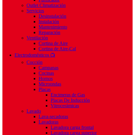
Outlet Climatización
Servicios
Desinstalación
Instalación
Mantenimiento
Reparación
Ventilación
Cortina de Aire
Cortina de Aire-Cal
Electrodomésticos 📺
Cocción
Campanas
Cocinas
Hornos
Microondas
Placas
Encimeras de Gas
Placas De Inducción
Vitrocerámicas
Lavado
Lava-secadoras
Lavadoras
Lavadora carga frontal
Lavadora carga superior