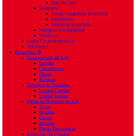
Side By Side
Hostelería
Arcón Congelador Hostelería
Expositores
Vinotecas Hostelería
Refrigeración Integrable
Vinotecas
Outlet Electrodomésticos
Televisores
Recambios ⚙️
Componentes de A/A
Baterías
Compresores
Filtros
Turbinas
Despiece de Unidades
Unidad Exterior
Unidad Interior
Piezas de Repuesto de A/A
Aspas
Bombas
Lamas
Motores
Placas Electrónicas
Productos De Ocasión