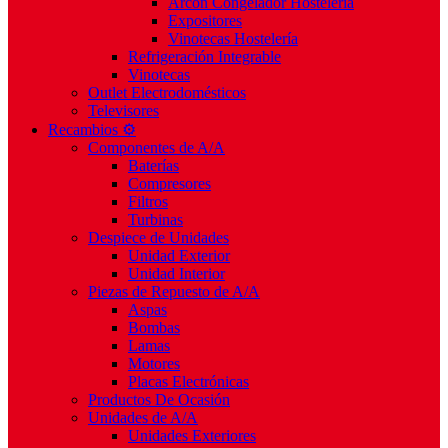
Arcón Congelador Hostelería
Expositores
Vinotecas Hostelería
Refrigeración Integrable
Vinotecas
Outlet Electrodomésticos
Televisores
Recambios ⚙️
Componentes de A/A
Baterías
Compresores
Filtros
Turbinas
Despiece de Unidades
Unidad Exterior
Unidad Interior
Piezas de Repuesto de A/A
Aspas
Bombas
Lamas
Motores
Placas Electrónicas
Productos De Ocasión
Unidades de A/A
Unidades Exteriores