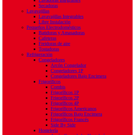
Lavadoras Integrables
Secadoras
Lavavajillas
Lavavajillas Integrables
Libre Instalación
Pequeños Electrodomésticos
Batidoras y Amasadoras
Cafeteras
Freidoras de aire
Tostadoras
Refrigeración
Congeladores
Arcón Congelador
Congeladores 1P
Congeladores Bajo Encimera
Frigoríficos
Combis
Frigoríficos 1P
Frigoríficos 2P
Frigoríficos 4P
Frigoríficos Americanos
Frigoríficos Bajo Encimera
Frigoríficos Francés
Side By Side
Hostelería