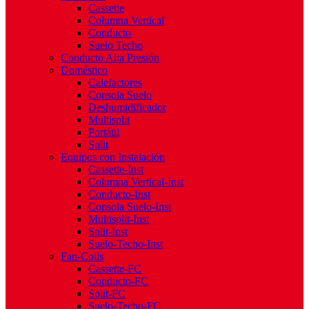
Cassette
Columna Vertical
Conducto
Suelo Techo
Conducto Alta Presión
Doméstico
Calefactores
Consola Suelo
Deshumidificador
Multisplit
Portátil
Split
Equipos con Instalación
Cassette-Inst
Columna Vertical-Inst
Conducto-Inst
Consola Suelo-Inst
Multisplit-Inst
Split-Inst
Suelo-Techo-Inst
Fan-Coils
Cassette-FC
Conducto-FC
Split-FC
Suelo-Techo-FC