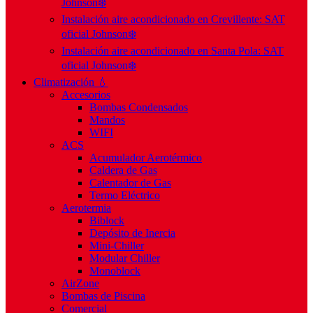
Johnson❄️
Instalación aire acondicionado en Crevillente: SAT
oficial Johnson❄️
Instalación aire acondicionado en Santa Pola: SAT
oficial Johnson❄️
Climatización 💧
Accesorios
Bombas Condensados
Mandos
WIFI
ACS
Acumulador Aerotérmico
Caldera de Gas
Calentador de Gas
Termo Eléctrico
Aerotermia
Biblock
Depósito de Inercia
Mini-Chiller
Modular Chiller
Monoblock
AirZone
Bombas de Piscina
Comercial