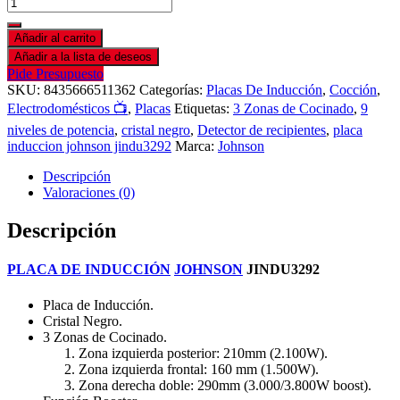
Añadir al carrito
Añadir a la lista de deseos
Pide Presupuesto
SKU:
8435666511362
Categorías:
Placas De Inducción
,
Cocción
,
Electrodomésticos 📺
,
Placas
Etiquetas:
3 Zonas de Cocinado
,
9
niveles de potencia
,
cristal negro
,
Detector de recipientes
,
placa
induccion johnson jindu3292
Marca:
Johnson
Descripción
Valoraciones (0)
Descripción
PLACA DE INDUCCIÓN
JOHNSON
JINDU3292
Placa de Inducción.
Cristal Negro.
3 Zonas de Cocinado.
Zona izquierda posterior: 210mm (2.100W).
Zona izquierda frontal: 160 mm (1.500W).
Zona derecha doble: 290mm (3.000/3.800W boost).