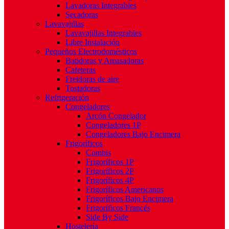
Lavadoras Integrables
Secadoras
Lavavajillas
Lavavajillas Integrables
Libre Instalación
Pequeños Electrodomésticos
Batidoras y Amasadoras
Cafeteras
Freidoras de aire
Tostadoras
Refrigeración
Congeladores
Arcón Congelador
Congeladores 1P
Congeladores Bajo Encimera
Frigoríficos
Combis
Frigoríficos 1P
Frigoríficos 2P
Frigoríficos 4P
Frigoríficos Americanos
Frigoríficos Bajo Encimera
Frigoríficos Francés
Side By Side
Hostelería