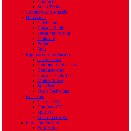
Conducto
Suelo Techo
Conducto Alta Presión
Doméstico
Calefactores
Consola Suelo
Deshumidificador
Multisplit
Portátil
Split
Equipos con Instalación
Cassette-Inst
Columna Vertical-Inst
Conducto-Inst
Consola Suelo-Inst
Multisplit-Inst
Split-Inst
Suelo-Techo-Inst
Fan-Coils
Cassette-FC
Conducto-FC
Split-FC
Suelo-Techo-FC
Filtración De Aire
Purificador