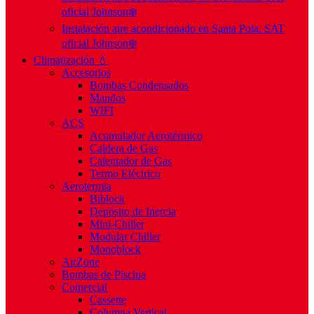
oficial Johnson❄️
Instalación aire acondicionado en Santa Pola: SAT
oficial Johnson❄️
Climatización 💧
Accesorios
Bombas Condensados
Mandos
WIFI
ACS
Acumulador Aerotérmico
Caldera de Gas
Calentador de Gas
Termo Eléctrico
Aerotermia
Biblock
Depósito de Inercia
Mini-Chiller
Modular Chiller
Monoblock
AirZone
Bombas de Piscina
Comercial
Cassette
Columna Vertical