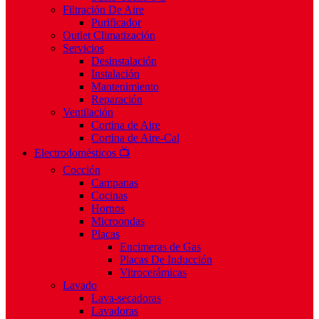
Filtración De Aire
Purificador
Outlet Climatización
Servicios
Desinstalación
Instalación
Mantenimiento
Reparación
Ventilación
Cortina de Aire
Cortina de Aire-Cal
Electrodomésticos 📺
Cocción
Campanas
Cocinas
Hornos
Microondas
Placas
Encimeras de Gas
Placas De Inducción
Vitrocerámicas
Lavado
Lava-secadoras
Lavadoras