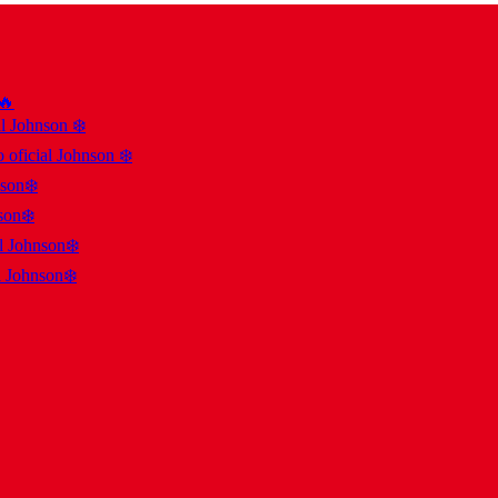
 🔥
al Johnson ❄️
 oficial Johnson ❄️
nson❄️
son❄️
al Johnson❄️
l Johnson❄️