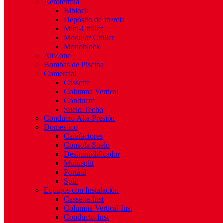
Aerotermia
Biblock
Depósito de Inercia
Mini-Chiller
Modular Chiller
Monoblock
AirZone
Bombas de Piscina
Comercial
Cassette
Columna Vertical
Conducto
Suelo Techo
Conducto Alta Presión
Doméstico
Calefactores
Consola Suelo
Deshumidificador
Multisplit
Portátil
Split
Equipos con Instalación
Cassette-Inst
Columna Vertical-Inst
Conducto-Inst