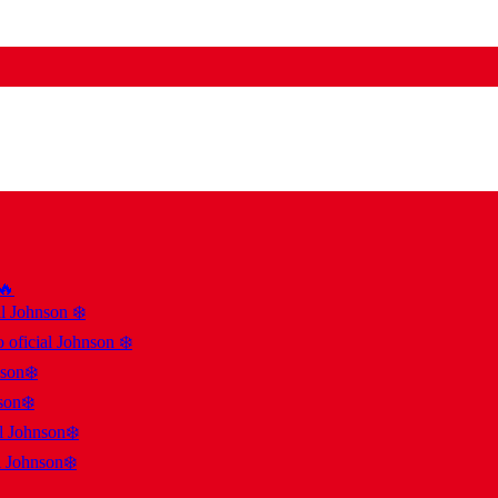
 🔥
al Johnson ❄️
 oficial Johnson ❄️
nson❄️
son❄️
al Johnson❄️
l Johnson❄️