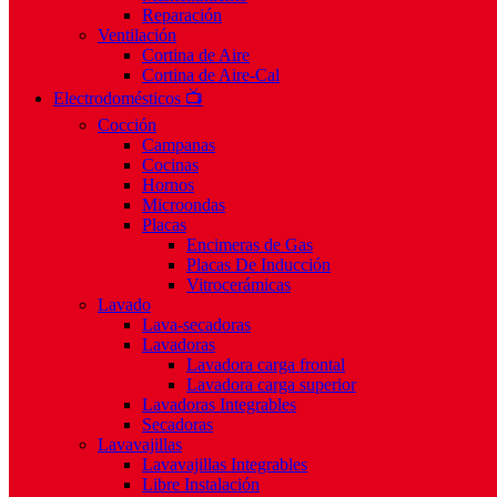
Reparación
Ventilación
Cortina de Aire
Cortina de Aire-Cal
Electrodomésticos 📺
Cocción
Campanas
Cocinas
Hornos
Microondas
Placas
Encimeras de Gas
Placas De Inducción
Vitrocerámicas
Lavado
Lava-secadoras
Lavadoras
Lavadora carga frontal
Lavadora carga superior
Lavadoras Integrables
Secadoras
Lavavajillas
Lavavajillas Integrables
Libre Instalación