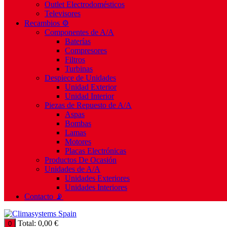
Outlet Electrodomésticos
Televisores
Recambios ⚙️
Componentes de A/A
Baterías
Compresores
Filtros
Turbinas
Despiece de Unidades
Unidad Exterior
Unidad Interior
Piezas de Repuesto de A/A
Aspas
Bombas
Lamas
Motores
Placas Electrónicas
Productos De Ocasión
Unidades de A/A
Unidades Exteriores
Unidades Interiores
Contacto 📡
Total:
0,00
€
0