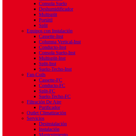
Consola Suelo
Deshumidificador
Multisplit
Portátil
Split
Equipos con Instalación
Cassette-Inst
Columna Vertical-Inst
Conducto-Inst
Consola Suelo-Inst
Multisplit-Inst
Split-Inst
Suelo-Techo-Inst
Fan-Coils
Cassette-FC
Conducto-FC
Split-FC
Suelo-Techo-FC
Filtración De Aire
Purificador
Outlet Climatización
Servicios
Desinstalación
Instalación
Mantenimiento