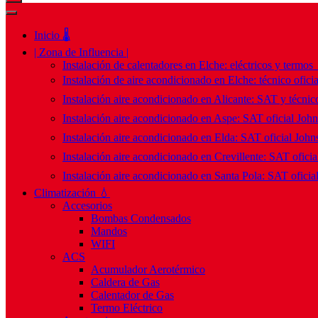
Inicio 🌡️
| Zona de Influencia |
Instalación de calentadores en Elche: eléctricos y termos
Instalación de aire acondicionado en Elche: técnico ofici
Instalación aire acondicionado en Alicante: SAT y técnico
Instalación aire acondicionado en Aspe: SAT oficial Joh
Instalación aire acondicionado en Elda: SAT oficial John
Instalación aire acondicionado en Crevillente: SAT ofici
Instalación aire acondicionado en Santa Pola: SAT oficia
Climatización 💧
Accesorios
Bombas Condensados
Mandos
WIFI
ACS
Acumulador Aerotérmico
Caldera de Gas
Calentador de Gas
Termo Eléctrico