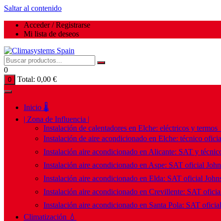
Saltar al contenido
Acceder / Registrarse
Mi lista de deseos
0
Total:
0,00
€
0
Inicio 🌡️
| Zona de Influencia |
Instalación de calentadores en Elche: eléctricos y termos
Instalación de aire acondicionado en Elche: técnico ofici
Instalación aire acondicionado en Alicante: SAT y técnico
Instalación aire acondicionado en Aspe: SAT oficial Joh
Instalación aire acondicionado en Elda: SAT oficial John
Instalación aire acondicionado en Crevillente: SAT ofici
Instalación aire acondicionado en Santa Pola: SAT oficia
Climatización 💧