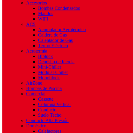
Accesorios
Bombas Condensados
Mandos
WIFI
ACS
Acumulador Aerotérmico
Caldera de Gas
Calentador de Gas
Termo Eléctrico
Aerotermia
Biblock
Depósito de Inercia
Mini-Chiller
Modular Chiller
Monoblock
AirZone
Bombas de Piscina
Comercial
Cassette
Columna Vertical
Conducto
Suelo Techo
Conducto Alta Presión
Doméstico
Calefactores