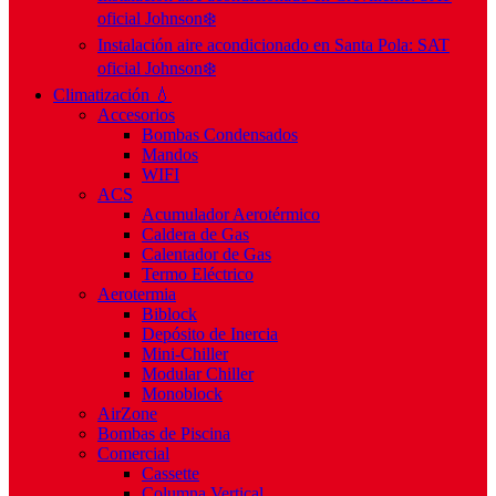
oficial Johnson❄️
Instalación aire acondicionado en Santa Pola: SAT
oficial Johnson❄️
Climatización 💧
Accesorios
Bombas Condensados
Mandos
WIFI
ACS
Acumulador Aerotérmico
Caldera de Gas
Calentador de Gas
Termo Eléctrico
Aerotermia
Biblock
Depósito de Inercia
Mini-Chiller
Modular Chiller
Monoblock
AirZone
Bombas de Piscina
Comercial
Cassette
Columna Vertical