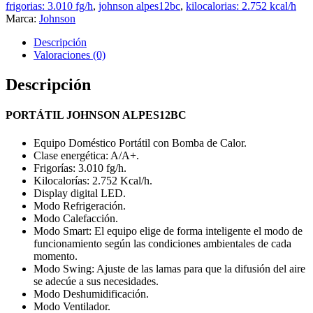
frigorias: 3.010 fg/h
,
johnson alpes12bc
,
kilocalorias: 2.752 kcal/h
Marca:
Johnson
Descripción
Valoraciones (0)
Descripción
PORTÁTIL JOHNSON ALPES12BC
Equipo Doméstico Portátil con Bomba de Calor.
Clase energética: A/A+.
Frigorías: 3.010 fg/h.
Kilocalorías: 2.752 Kcal/h.
Display digital LED.
Modo Refrigeración.
Modo Calefacción.
Modo Smart: El equipo elige de forma inteligente el modo de
funcionamiento según las condiciones ambientales de cada
momento.
Modo Swing: Ajuste de las lamas para que la difusión del aire
se adecúe a sus necesidades.
Modo Deshumidificación.
Modo Ventilador.