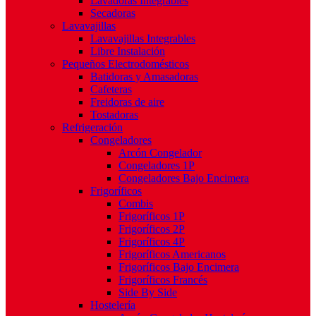
Lavadoras Integrables
Secadoras
Lavavajillas
Lavavajillas Integrables
Libre Instalación
Pequeños Electrodomésticos
Batidoras y Amasadoras
Cafeteras
Freidoras de aire
Tostadoras
Refrigeración
Congeladores
Arcón Congelador
Congeladores 1P
Congeladores Bajo Encimera
Frigoríficos
Combis
Frigoríficos 1P
Frigoríficos 2P
Frigoríficos 4P
Frigoríficos Americanos
Frigoríficos Bajo Encimera
Frigoríficos Francés
Side By Side
Hostelería