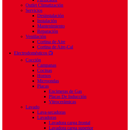
Outlet Climatización
Servicios
Desinstalación
Instalación
Mantenimiento
Reparación
Ventilación
Cortina de Aire
Cortina de Aire-Cal
Electrodomésticos 📺
Cocción
Campanas
Cocinas
Hornos
Microondas
Placas
Encimeras de Gas
Placas De Inducción
Vitrocerámicas
Lavado
Lava-secadoras
Lavadoras
Lavadora carga frontal
Lavadora carga superior