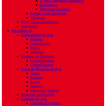
Arcón Congelador Hostelería
Expositores
Vinotecas Hostelería
Refrigeración Integrable
Vinotecas
Outlet Electrodomésticos
Televisores
Recambios ⚙️
Componentes de A/A
Baterías
Compresores
Filtros
Turbinas
Despiece de Unidades
Unidad Exterior
Unidad Interior
Piezas de Repuesto de A/A
Aspas
Bombas
Lamas
Motores
Placas Electrónicas
Productos De Ocasión
Unidades de A/A
Unidades Exteriores