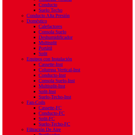
Conducto
Suelo Techo
Conducto Alta Presión
Doméstico
Calefactores
Consola Suelo
Deshumidificador
Multisplit
Portátil
Split
Equipos con Instalación
Cassette-Inst
Columna Vertical-Inst
Conducto-Inst
Consola Suelo-Inst
Multisplit-Inst
Split-Inst
Suelo-Techo-Inst
Fan-Coils
Cassette-FC
Conducto-FC
Split-FC
Suelo-Techo-FC
Filtración De Aire
Purificador