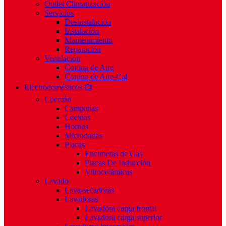
Outlet Climatización
Servicios
Desinstalación
Instalación
Mantenimiento
Reparación
Ventilación
Cortina de Aire
Cortina de Aire-Cal
Electrodomésticos 📺
Cocción
Campanas
Cocinas
Hornos
Microondas
Placas
Encimeras de Gas
Placas De Inducción
Vitrocerámicas
Lavado
Lava-secadoras
Lavadoras
Lavadora carga frontal
Lavadora carga superior