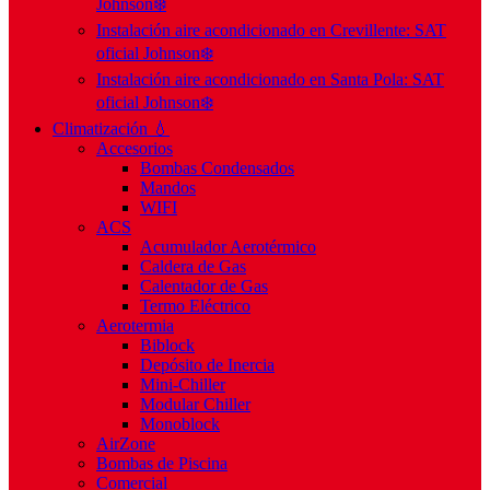
Johnson❄️
Instalación aire acondicionado en Crevillente: SAT
oficial Johnson❄️
Instalación aire acondicionado en Santa Pola: SAT
oficial Johnson❄️
Climatización 💧
Accesorios
Bombas Condensados
Mandos
WIFI
ACS
Acumulador Aerotérmico
Caldera de Gas
Calentador de Gas
Termo Eléctrico
Aerotermia
Biblock
Depósito de Inercia
Mini-Chiller
Modular Chiller
Monoblock
AirZone
Bombas de Piscina
Comercial