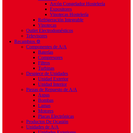
Arcón Congelador Hostelería
Expositores
Vinotecas Hostelería
Refrigeración Integrable
Vinotecas
Outlet Electrodomésticos
Televisores
Recambios ⚙️
Componentes de A/A
Baterías
Compresores
Filtros
Turbinas
Despiece de Unidades
Unidad Exterior
Unidad Interior
Piezas de Repuesto de A/A
Aspas
Bombas
Lamas
Motores
Placas Electrónicas
Productos De Ocasión
Unidades de A/A
Unidades Exteriores