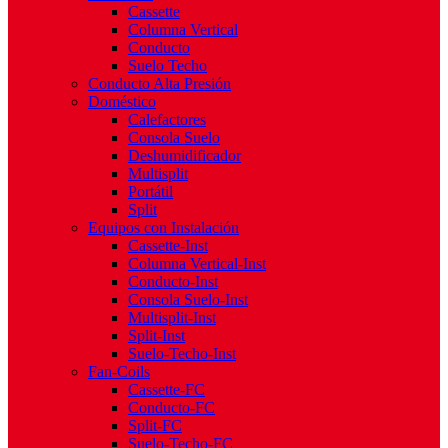
Cassette
Columna Vertical
Conducto
Suelo Techo
Conducto Alta Presión
Doméstico
Calefactores
Consola Suelo
Deshumidificador
Multisplit
Portátil
Split
Equipos con Instalación
Cassette-Inst
Columna Vertical-Inst
Conducto-Inst
Consola Suelo-Inst
Multisplit-Inst
Split-Inst
Suelo-Techo-Inst
Fan-Coils
Cassette-FC
Conducto-FC
Split-FC
Suelo-Techo-FC