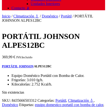
Unidades Interiores
Contacto 📡
Inicio
/
Climatización 💧
/
Doméstico
/
Portátil
/ PORTÁTIL
JOHNSON ALPES12BC
PORTÁTIL JOHNSON
ALPES12BC
369,99
€
IVA Incluido
PORTÁTIL
JOHNSON
ALPES12BC
Equipo Doméstico Portátil con Bomba de Calor.
Frigorías: 3.010 fg/h.
Kilocalorías: 2.752 Kcal/h.
Sin existencias
SKU:
8435666503312
Categorías:
Portátil
,
Climatización 💧
,
Doméstico
Etiquetas:
equipo domestico portatil con bomba de calor
,