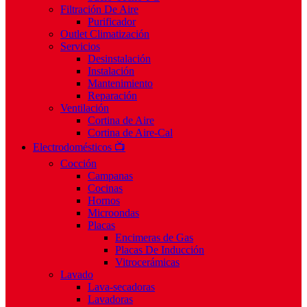
Filtración De Aire
Purificador
Outlet Climatización
Servicios
Desinstalación
Instalación
Mantenimiento
Reparación
Ventilación
Cortina de Aire
Cortina de Aire-Cal
Electrodomésticos 📺
Cocción
Campanas
Cocinas
Hornos
Microondas
Placas
Encimeras de Gas
Placas De Inducción
Vitrocerámicas
Lavado
Lava-secadoras
Lavadoras