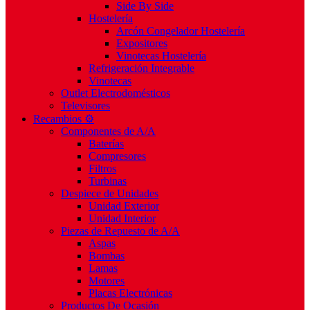
Side By Side
Hostelería
Arcón Congelador Hostelería
Expositores
Vinotecas Hostelería
Refrigeración Integrable
Vinotecas
Outlet Electrodomésticos
Televisores
Recambios ⚙️
Componentes de A/A
Baterías
Compresores
Filtros
Turbinas
Despiece de Unidades
Unidad Exterior
Unidad Interior
Piezas de Repuesto de A/A
Aspas
Bombas
Lamas
Motores
Placas Electrónicas
Productos De Ocasión