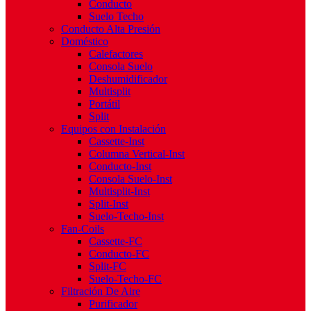
Conducto
Suelo Techo
Conducto Alta Presión
Doméstico
Calefactores
Consola Suelo
Deshumidificador
Multisplit
Portátil
Split
Equipos con Instalación
Cassette-Inst
Columna Vertical-Inst
Conducto-Inst
Consola Suelo-Inst
Multisplit-Inst
Split-Inst
Suelo-Techo-Inst
Fan-Coils
Cassette-FC
Conducto-FC
Split-FC
Suelo-Techo-FC
Filtración De Aire
Purificador