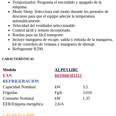
Temporizador: Programa el encendido y apagado de la
máquina.
Modo Sleep: Selecciona este modo durante los periodos de
descanso para que el equipo adecúe la temperatura
automáticamente.
Velocidad del ventilador seleccionable.
Control táctil y remoto incorporado.
Ruedas para un fácil transporte.
Incluye manguera de escape, salida y entrada de la manguera,
kit de corredera de ventana y manguera de drenaje.
Refrigerante R290.
CARACTERÍSTICAS
Modelo
ALPES12BC
EAN
8435666503312
REFRIGERACIÓN
Capacidad Nominal
kW
3,5
Frigorías
Fg/h
3.010
Consumo Nominal
kW
1,35
EER/Etiqueta energética
2,6/A
.
CALEFACCIÓN