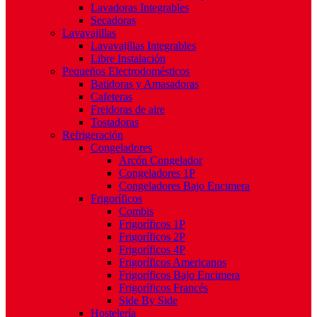
Lavadoras Integrables
Secadoras
Lavavajillas
Lavavajillas Integrables
Libre Instalación
Pequeños Electrodomésticos
Batidoras y Amasadoras
Cafeteras
Freidoras de aire
Tostadoras
Refrigeración
Congeladores
Arcón Congelador
Congeladores 1P
Congeladores Bajo Encimera
Frigoríficos
Combis
Frigoríficos 1P
Frigoríficos 2P
Frigoríficos 4P
Frigoríficos Americanos
Frigoríficos Bajo Encimera
Frigoríficos Francés
Side By Side
Hostelería