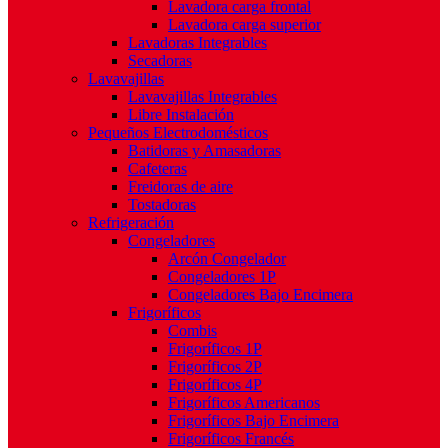
Lavadora carga frontal
Lavadora carga superior
Lavadoras Integrables
Secadoras
Lavavajillas
Lavavajillas Integrables
Libre Instalación
Pequeños Electrodomésticos
Batidoras y Amasadoras
Cafeteras
Freidoras de aire
Tostadoras
Refrigeración
Congeladores
Arcón Congelador
Congeladores 1P
Congeladores Bajo Encimera
Frigoríficos
Combis
Frigoríficos 1P
Frigoríficos 2P
Frigoríficos 4P
Frigoríficos Americanos
Frigoríficos Bajo Encimera
Frigoríficos Francés