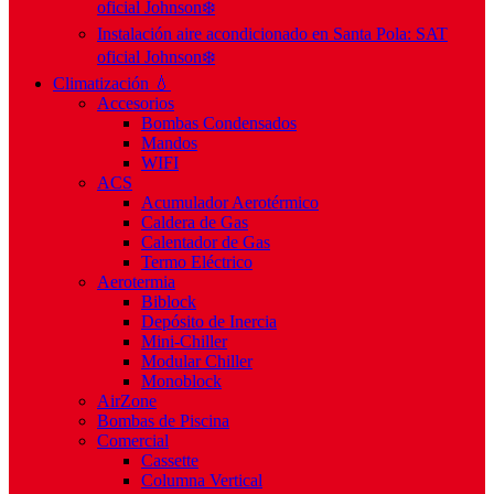
oficial Johnson❄️
Instalación aire acondicionado en Santa Pola: SAT
oficial Johnson❄️
Climatización 💧
Accesorios
Bombas Condensados
Mandos
WIFI
ACS
Acumulador Aerotérmico
Caldera de Gas
Calentador de Gas
Termo Eléctrico
Aerotermia
Biblock
Depósito de Inercia
Mini-Chiller
Modular Chiller
Monoblock
AirZone
Bombas de Piscina
Comercial
Cassette
Columna Vertical