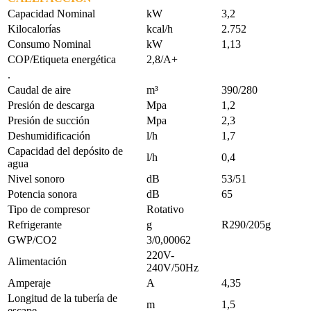
Capacidad Nominal
kW
3,2
Kilocalorías
kcal/h
2.752
Consumo Nominal
kW
1,13
COP/Etiqueta energética
2,8/A+
.
Caudal de aire
m³
390/280
Presión de descarga
Mpa
1,2
Presión de succión
Mpa
2,3
Deshumidificación
l/h
1,7
Capacidad del depósito de
l/h
0,4
agua
Nivel sonoro
dB
53/51
Potencia sonora
dB
65
Tipo de compresor
Rotativo
Refrigerante
g
R290/205g
GWP/CO2
3/0,00062
220V-
Alimentación
240V/50Hz
Amperaje
A
4,35
Longitud de la tubería de
m
1,5
escape