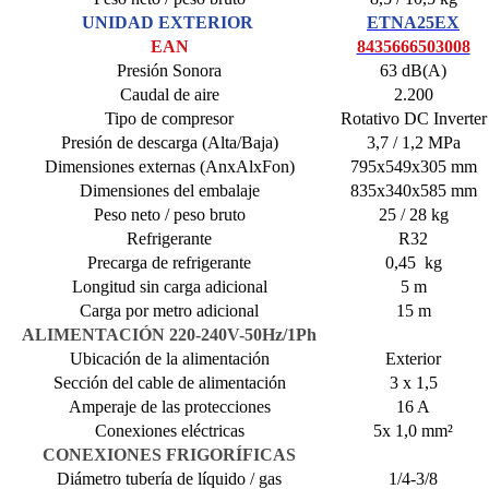
UNIDAD EXTERIOR
ETNA25EX
EAN
8435666503008
Presión Sonora
63 dB(A)
Caudal de aire
2.200
Tipo de compresor
Rotativo DC Inverter
Presión de descarga (Alta/Baja)
3,7 / 1,2 MPa
Dimensiones externas (AnxAlxFon)
795x549x305 mm
Dimensiones del embalaje
835x340x585 mm
Peso neto / peso bruto
25 / 28 kg
Refrigerante
R32
Precarga de refrigerante
0,45 kg
Longitud sin carga adicional
5 m
Carga por metro adicional
15 m
ALIMENTACIÓN 220-240V-50Hz/1Ph
Ubicación de la alimentación
Exterior
Sección del cable de alimentación
3 x 1,5
Amperaje de las protecciones
16 A
Conexiones eléctricas
5x 1,0 mm²
CONEXIONES FRIGORÍFICAS
Diámetro tubería de líquido / gas
1/4-3/8