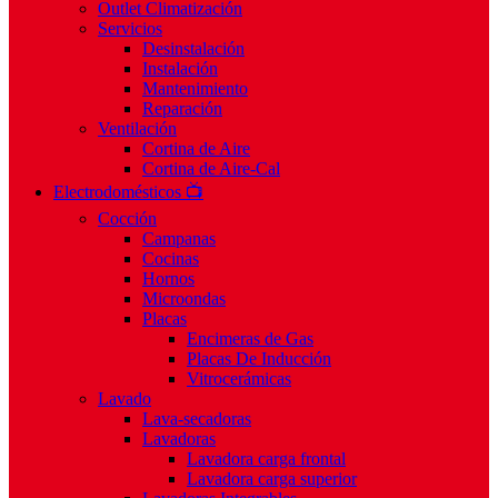
Outlet Climatización
Servicios
Desinstalación
Instalación
Mantenimiento
Reparación
Ventilación
Cortina de Aire
Cortina de Aire-Cal
Electrodomésticos 📺
Cocción
Campanas
Cocinas
Hornos
Microondas
Placas
Encimeras de Gas
Placas De Inducción
Vitrocerámicas
Lavado
Lava-secadoras
Lavadoras
Lavadora carga frontal
Lavadora carga superior