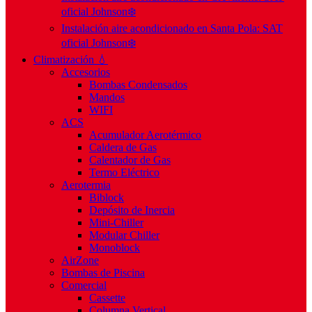
oficial Johnson❄️
Instalación aire acondicionado en Santa Pola: SAT
oficial Johnson❄️
Climatización 💧
Accesorios
Bombas Condensados
Mandos
WIFI
ACS
Acumulador Aerotérmico
Caldera de Gas
Calentador de Gas
Termo Eléctrico
Aerotermia
Biblock
Depósito de Inercia
Mini-Chiller
Modular Chiller
Monoblock
AirZone
Bombas de Piscina
Comercial
Cassette
Columna Vertical