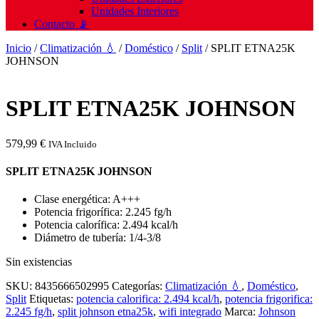
Unidades Interiores
Contacto 📡
Inicio
/
Climatización 💧
/
Doméstico
/
Split
/ SPLIT ETNA25K
JOHNSON
SPLIT ETNA25K JOHNSON
579,99
€
IVA Incluido
SPLIT ETNA25K JOHNSON
Clase energética: A+++
Potencia frigorífica: 2.245 fg/h
Potencia calorífica: 2.494 kcal/h
Diámetro de tubería: 1/4-3/8
Sin existencias
SKU:
8435666502995
Categorías:
Climatización 💧
,
Doméstico
,
Split
Etiquetas:
potencia calorifica: 2.494 kcal/h
,
potencia frigorifica:
2.245 fg/h
,
split johnson etna25k
,
wifi integrado
Marca:
Johnson