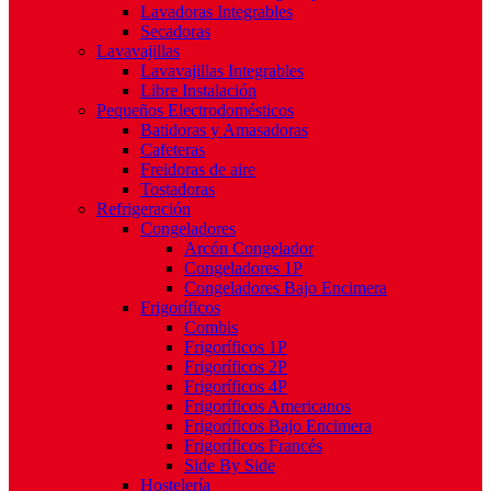
Lavadoras Integrables
Secadoras
Lavavajillas
Lavavajillas Integrables
Libre Instalación
Pequeños Electrodomésticos
Batidoras y Amasadoras
Cafeteras
Freidoras de aire
Tostadoras
Refrigeración
Congeladores
Arcón Congelador
Congeladores 1P
Congeladores Bajo Encimera
Frigoríficos
Combis
Frigoríficos 1P
Frigoríficos 2P
Frigoríficos 4P
Frigoríficos Americanos
Frigoríficos Bajo Encimera
Frigoríficos Francés
Side By Side
Hostelería