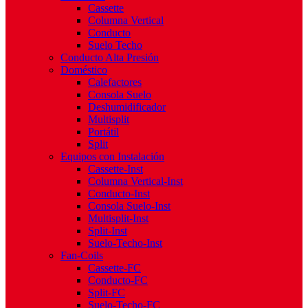
Cassette
Columna Vertical
Conducto
Suelo Techo
Conducto Alta Presión
Doméstico
Calefactores
Consola Suelo
Deshumidificador
Multisplit
Portátil
Split
Equipos con Instalación
Cassette-Inst
Columna Vertical-Inst
Conducto-Inst
Consola Suelo-Inst
Multisplit-Inst
Split-Inst
Suelo-Techo-Inst
Fan-Coils
Cassette-FC
Conducto-FC
Split-FC
Suelo-Techo-FC