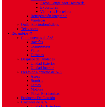
Arcón Congelador Hostelería
Expositores
Vinotecas Hostelería
Refrigeración Integrable
Vinotecas
Outlet Electrodomésticos
Televisores
Recambios ⚙️
Componentes de A/A
Baterías
Compresores
Filtros
Turbinas
Despiece de Unidades
Unidad Exterior
Unidad Interior
Piezas de Repuesto de A/A
Aspas
Bombas
Lamas
Motores
Placas Electrónicas
Productos De Ocasión
Unidades de A/A
Unidades Exteriores