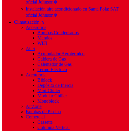
oficial Johnson❄️
Instalación aire acondicionado en Santa Pola: SAT
oficial Johnson❄️
Climatización 💧
Accesorios
Bombas Condensados
Mandos
WIFI
ACS
Acumulador Aerotérmico
Caldera de Gas
Calentador de Gas
Termo Eléctrico
Aerotermia
Biblock
Depósito de Inercia
Mini-Chiller
Modular Chiller
Monoblock
AirZone
Bombas de Piscina
Comercial
Cassette
Columna Vertical