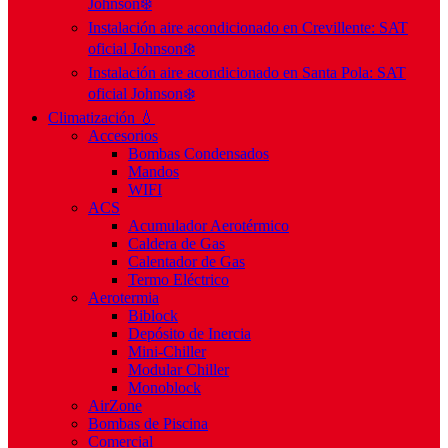
Johnson❄️
Instalación aire acondicionado en Crevillente: SAT
oficial Johnson❄️
Instalación aire acondicionado en Santa Pola: SAT
oficial Johnson❄️
Climatización 💧
Accesorios
Bombas Condensados
Mandos
WIFI
ACS
Acumulador Aerotérmico
Caldera de Gas
Calentador de Gas
Termo Eléctrico
Aerotermia
Biblock
Depósito de Inercia
Mini-Chiller
Modular Chiller
Monoblock
AirZone
Bombas de Piscina
Comercial