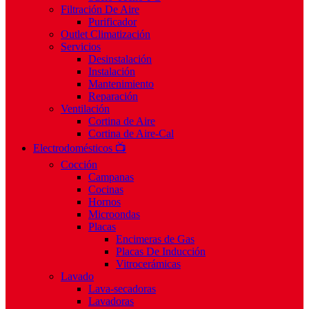
Filtración De Aire
Purificador
Outlet Climatización
Servicios
Desinstalación
Instalación
Mantenimiento
Reparación
Ventilación
Cortina de Aire
Cortina de Aire-Cal
Electrodomésticos 📺
Cocción
Campanas
Cocinas
Hornos
Microondas
Placas
Encimeras de Gas
Placas De Inducción
Vitrocerámicas
Lavado
Lava-secadoras
Lavadoras