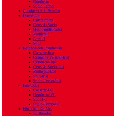
Conducto
Suelo Techo
Conducto Alta Presión
Doméstico
Calefactores
Consola Suelo
Deshumidificador
Multisplit
Portátil
Split
Equipos con Instalación
Cassette-Inst
Columna Vertical-Inst
Conducto-Inst
Consola Suelo-Inst
Multisplit-Inst
Split-Inst
Suelo-Techo-Inst
Fan-Coils
Cassette-FC
Conducto-FC
Split-FC
Suelo-Techo-FC
Filtración De Aire
Purificador