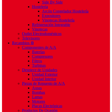
Side By Side
Hostelería
Arcón Congelador Hostelería
Expositores
Vinotecas Hostelería
Refrigeración Integrable
Vinotecas
Outlet Electrodomésticos
Televisores
Recambios ⚙️
Componentes de A/A
Baterías
Compresores
Filtros
Turbinas
Despiece de Unidades
Unidad Exterior
Unidad Interior
Piezas de Repuesto de A/A
Aspas
Bombas
Lamas
Motores
Placas Electrónicas
Productos De Ocasión