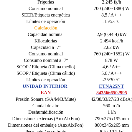
Frigorías
2.245 fg/h
Consumo nominal
700 (240~1380) W
SEER/Etiqueta energética
8,5 / A+++
Límites de operación
-15/53 ºC
Calefacción
Capacidad nominal
2,9 (0,94-4) kW
Kilocalorías
2.494 kcal/h
Capacidad a -7º
2,62 kW
Consumo nominal
760 (240~1552) W
Consumo nominal a -7º
878 W
SCOP / Etiqueta (Clima medio)
4,6 / A++
SCOP / Etiqueta (Clima cálido)
5,6 / A+++
Límites de operación
-25/30 ºC
UNIDAD INTERIOR
ETNA25NT
EAN
8435666502995
Presión Sonara (S/A/M/B/Mute)
42/38/33/27/23 dB(A
Caudal de aire
560 m³/h
Deshumidificación
1 l/h
Dimensiones externas (AnxAlxFon)
790x275x195 mm
Dimensiones del embalaje (AnxAlxFon)
860x345x265 mm
Peso neto / peso bruto
8,5 / 10,5 kg