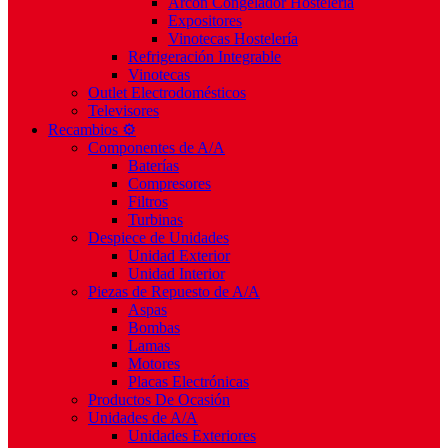
Arcón Congelador Hostelería
Expositores
Vinotecas Hostelería
Refrigeración Integrable
Vinotecas
Outlet Electrodomésticos
Televisores
Recambios ⚙️
Componentes de A/A
Baterías
Compresores
Filtros
Turbinas
Despiece de Unidades
Unidad Exterior
Unidad Interior
Piezas de Repuesto de A/A
Aspas
Bombas
Lamas
Motores
Placas Electrónicas
Productos De Ocasión
Unidades de A/A
Unidades Exteriores