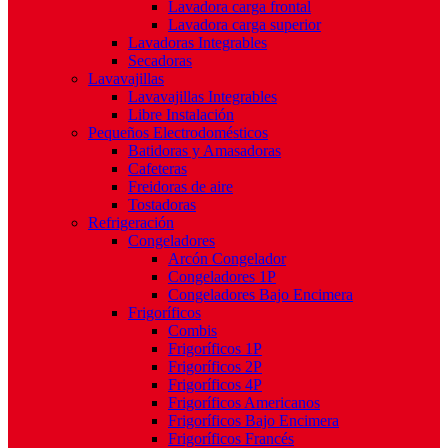
Lavadora carga frontal
Lavadora carga superior
Lavadoras Integrables
Secadoras
Lavavajillas
Lavavajillas Integrables
Libre Instalación
Pequeños Electrodomésticos
Batidoras y Amasadoras
Cafeteras
Freidoras de aire
Tostadoras
Refrigeración
Congeladores
Arcón Congelador
Congeladores 1P
Congeladores Bajo Encimera
Frigoríficos
Combis
Frigoríficos 1P
Frigoríficos 2P
Frigoríficos 4P
Frigoríficos Americanos
Frigoríficos Bajo Encimera
Frigoríficos Francés