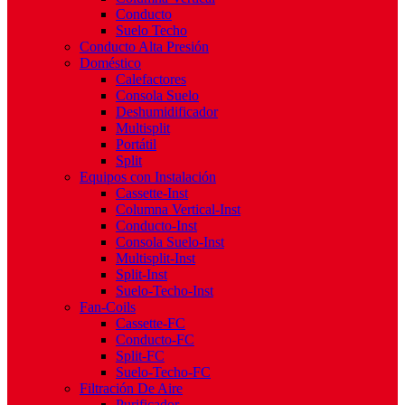
Conducto
Suelo Techo
Conducto Alta Presión
Doméstico
Calefactores
Consola Suelo
Deshumidificador
Multisplit
Portátil
Split
Equipos con Instalación
Cassette-Inst
Columna Vertical-Inst
Conducto-Inst
Consola Suelo-Inst
Multisplit-Inst
Split-Inst
Suelo-Techo-Inst
Fan-Coils
Cassette-FC
Conducto-FC
Split-FC
Suelo-Techo-FC
Filtración De Aire
Purificador