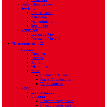
Outlet Climatización
Servicios
Desinstalación
Instalación
Mantenimiento
Reparación
Ventilación
Cortina de Aire
Cortina de Aire-Cal
Electrodomésticos 📺
Cocción
Campanas
Cocinas
Hornos
Microondas
Placas
Encimeras de Gas
Placas De Inducción
Vitrocerámicas
Lavado
Lava-secadoras
Lavadoras
Lavadora carga frontal
Lavadora carga superior