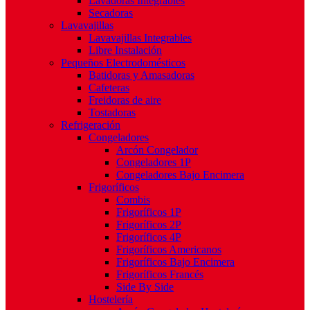
Lavadoras Integrables
Secadoras
Lavavajillas
Lavavajillas Integrables
Libre Instalación
Pequeños Electrodomésticos
Batidoras y Amasadoras
Cafeteras
Freidoras de aire
Tostadoras
Refrigeración
Congeladores
Arcón Congelador
Congeladores 1P
Congeladores Bajo Encimera
Frigoríficos
Combis
Frigoríficos 1P
Frigoríficos 2P
Frigoríficos 4P
Frigoríficos Americanos
Frigoríficos Bajo Encimera
Frigoríficos Francés
Side By Side
Hostelería