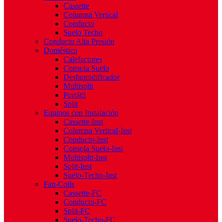
Cassette
Columna Vertical
Conducto
Suelo Techo
Conducto Alta Presión
Doméstico
Calefactores
Consola Suelo
Deshumidificador
Multisplit
Portátil
Split
Equipos con Instalación
Cassette-Inst
Columna Vertical-Inst
Conducto-Inst
Consola Suelo-Inst
Multisplit-Inst
Split-Inst
Suelo-Techo-Inst
Fan-Coils
Cassette-FC
Conducto-FC
Split-FC
Suelo-Techo-FC