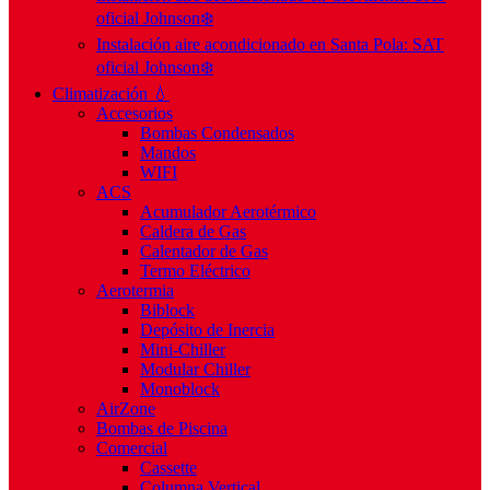
oficial Johnson❄️
Instalación aire acondicionado en Santa Pola: SAT
oficial Johnson❄️
Climatización 💧
Accesorios
Bombas Condensados
Mandos
WIFI
ACS
Acumulador Aerotérmico
Caldera de Gas
Calentador de Gas
Termo Eléctrico
Aerotermia
Biblock
Depósito de Inercia
Mini-Chiller
Modular Chiller
Monoblock
AirZone
Bombas de Piscina
Comercial
Cassette
Columna Vertical