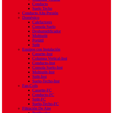
Conducto
Suelo Techo
Conducto Alta Presión
Doméstico
Calefactores
Consola Suelo
Deshumidificador
Multisplit
Portátil
Split
Equipos con Instalación
Cassette-Inst
Columna Vertical-Inst
Conducto-Inst
Consola Suelo-Inst
Multisplit-Inst
Split-Inst
Suelo-Techo-Inst
Fan-Coils
Cassette-FC
Conducto-FC
Split-FC
Suelo-Techo-FC
Filtración De Aire
Purificador