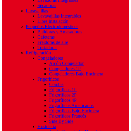
Lavadoras Integrables
Secadoras
Lavavajillas
Lavavajillas Integrables
Libre Instalación
Pequeños Electrodomésticos
Batidoras y Amasadoras
Cafeteras
Freidoras de aire
Tostadoras
Refrigeración
Congeladores
Arcón Congelador
Congeladores 1P
Congeladores Bajo Encimera
Frigoríficos
Combis
Frigoríficos 1P
Frigoríficos 2P
Frigoríficos 4P
Frigoríficos Americanos
Frigoríficos Bajo Encimera
Frigoríficos Francés
Side By Side
Hostelería