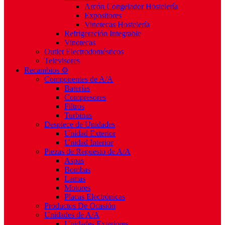
Arcón Congelador Hostelería
Expositores
Vinotecas Hostelería
Refrigeración Integrable
Vinotecas
Outlet Electrodomésticos
Televisores
Recambios ⚙️
Componentes de A/A
Baterías
Compresores
Filtros
Turbinas
Despiece de Unidades
Unidad Exterior
Unidad Interior
Piezas de Repuesto de A/A
Aspas
Bombas
Lamas
Motores
Placas Electrónicas
Productos De Ocasión
Unidades de A/A
Unidades Exteriores