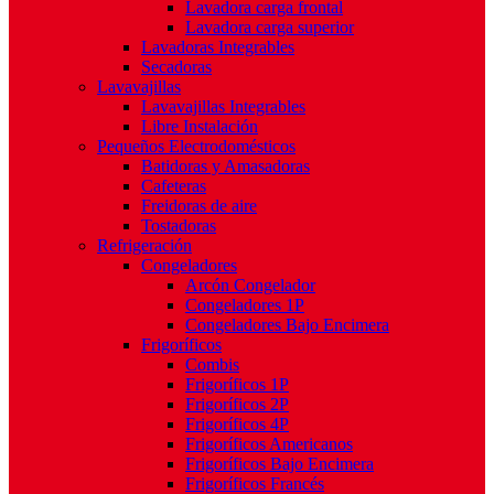
Lavadora carga frontal
Lavadora carga superior
Lavadoras Integrables
Secadoras
Lavavajillas
Lavavajillas Integrables
Libre Instalación
Pequeños Electrodomésticos
Batidoras y Amasadoras
Cafeteras
Freidoras de aire
Tostadoras
Refrigeración
Congeladores
Arcón Congelador
Congeladores 1P
Congeladores Bajo Encimera
Frigoríficos
Combis
Frigoríficos 1P
Frigoríficos 2P
Frigoríficos 4P
Frigoríficos Americanos
Frigoríficos Bajo Encimera
Frigoríficos Francés