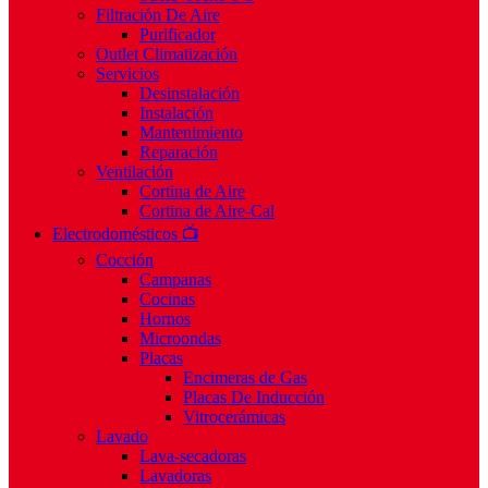
Filtración De Aire
Purificador
Outlet Climatización
Servicios
Desinstalación
Instalación
Mantenimiento
Reparación
Ventilación
Cortina de Aire
Cortina de Aire-Cal
Electrodomésticos 📺
Cocción
Campanas
Cocinas
Hornos
Microondas
Placas
Encimeras de Gas
Placas De Inducción
Vitrocerámicas
Lavado
Lava-secadoras
Lavadoras