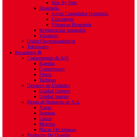
Side By Side
Hostelería
Arcón Congelador Hostelería
Expositores
Vinotecas Hostelería
Refrigeración Integrable
Vinotecas
Outlet Electrodomésticos
Televisores
Recambios ⚙️
Componentes de A/A
Baterías
Compresores
Filtros
Turbinas
Despiece de Unidades
Unidad Exterior
Unidad Interior
Piezas de Repuesto de A/A
Aspas
Bombas
Lamas
Motores
Placas Electrónicas
Productos De Ocasión