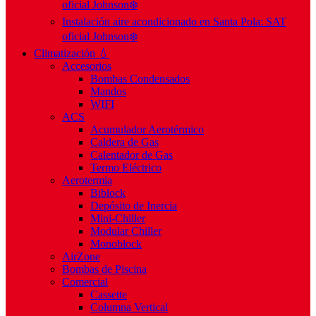
oficial Johnson❄️
Instalación aire acondicionado en Santa Pola: SAT
oficial Johnson❄️
Climatización 💧
Accesorios
Bombas Condensados
Mandos
WIFI
ACS
Acumulador Aerotérmico
Caldera de Gas
Calentador de Gas
Termo Eléctrico
Aerotermia
Biblock
Depósito de Inercia
Mini-Chiller
Modular Chiller
Monoblock
AirZone
Bombas de Piscina
Comercial
Cassette
Columna Vertical