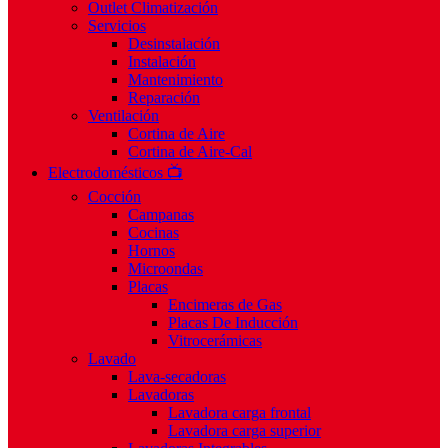
Outlet Climatización
Servicios
Desinstalación
Instalación
Mantenimiento
Reparación
Ventilación
Cortina de Aire
Cortina de Aire-Cal
Electrodomésticos 📺
Cocción
Campanas
Cocinas
Hornos
Microondas
Placas
Encimeras de Gas
Placas De Inducción
Vitrocerámicas
Lavado
Lava-secadoras
Lavadoras
Lavadora carga frontal
Lavadora carga superior