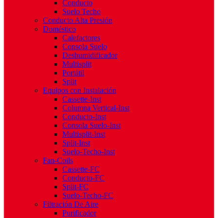
Conducto
Suelo Techo
Conducto Alta Presión
Doméstico
Calefactores
Consola Suelo
Deshumidificador
Multisplit
Portátil
Split
Equipos con Instalación
Cassette-Inst
Columna Vertical-Inst
Conducto-Inst
Consola Suelo-Inst
Multisplit-Inst
Split-Inst
Suelo-Techo-Inst
Fan-Coils
Cassette-FC
Conducto-FC
Split-FC
Suelo-Techo-FC
Filtración De Aire
Purificador