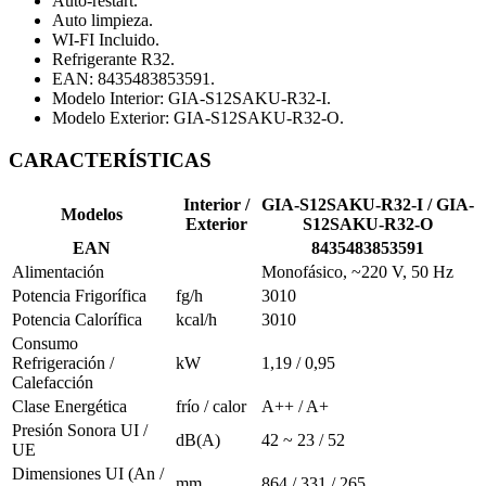
Auto-restart.
Auto limpieza.
WI-FI Incluido.
Refrigerante R32.
EAN: 8435483853591.
Modelo Interior: GIA-S12SAKU-R32-I.
Modelo Exterior: GIA-S12SAKU-R32-O.
CARACTERÍSTICAS
Interior /
GIA-S12SAKU-R32-I / GIA-
Modelos
Exterior
S12SAKU-R32-O
EAN
8435483853591
Alimentación
Monofásico, ~220 V, 50 Hz
Potencia Frigorífica
fg/h
3010
Potencia Calorífica
kcal/h
3010
Consumo
Refrigeración /
kW
1,19 / 0,95
Calefacción
Clase Energética
frío / calor
A++ / A+
Presión Sonora UI /
dB(A)
42 ~ 23 / 52
UE
Dimensiones UI (An /
mm
864 / 331 / 265