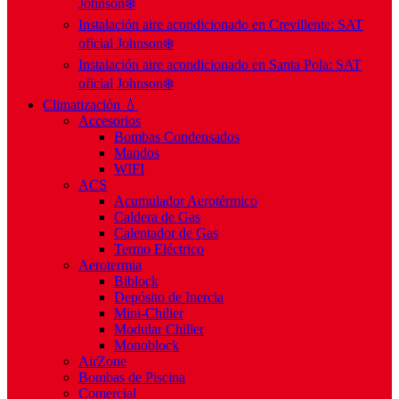
Johnson❄️
Instalación aire acondicionado en Crevillente: SAT
oficial Johnson❄️
Instalación aire acondicionado en Santa Pola: SAT
oficial Johnson❄️
Climatización 💧
Accesorios
Bombas Condensados
Mandos
WIFI
ACS
Acumulador Aerotérmico
Caldera de Gas
Calentador de Gas
Termo Eléctrico
Aerotermia
Biblock
Depósito de Inercia
Mini-Chiller
Modular Chiller
Monoblock
AirZone
Bombas de Piscina
Comercial