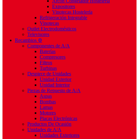
Arcón Congelador Hostelería
Expositores
Vinotecas Hostelería
Refrigeración Integrable
Vinotecas
Outlet Electrodomésticos
Televisores
Recambios ⚙️
Componentes de A/A
Baterías
Compresores
Filtros
Turbinas
Despiece de Unidades
Unidad Exterior
Unidad Interior
Piezas de Repuesto de A/A
Aspas
Bombas
Lamas
Motores
Placas Electrónicas
Productos De Ocasión
Unidades de A/A
Unidades Exteriores