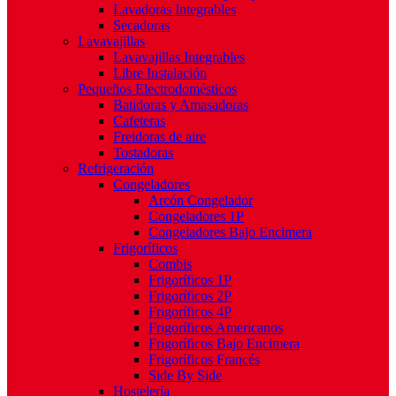
Lavadoras Integrables
Secadoras
Lavavajillas
Lavavajillas Integrables
Libre Instalación
Pequeños Electrodomésticos
Batidoras y Amasadoras
Cafeteras
Freidoras de aire
Tostadoras
Refrigeración
Congeladores
Arcón Congelador
Congeladores 1P
Congeladores Bajo Encimera
Frigoríficos
Combis
Frigoríficos 1P
Frigoríficos 2P
Frigoríficos 4P
Frigoríficos Americanos
Frigoríficos Bajo Encimera
Frigoríficos Francés
Side By Side
Hostelería