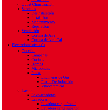
Outlet Climatización
Servicios
Desinstalación
Instalación
Mantenimiento
Reparación
Ventilación
Cortina de Aire
Cortina de Aire-Cal
Electrodomésticos 📺
Cocción
Campanas
Cocinas
Hornos
Microondas
Placas
Encimeras de Gas
Placas De Inducción
Vitrocerámicas
Lavado
Lava-secadoras
Lavadoras
Lavadora carga frontal
Lavadora carga superior