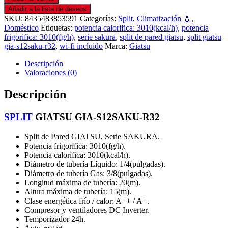
Añadir a la lista de deseos
SKU:
8435483853591
Categorías:
Split
,
Climatización 💧
,
Doméstico
Etiquetas:
potencia calorifica: 3010(kcal/h)
,
potencia
frigorifica: 3010(fg/h)
,
serie sakura
,
split de pared giatsu
,
split giatsu
gia-s12saku-r32
,
wi-fi incluido
Marca:
Giatsu
Descripción
Valoraciones (0)
Descripción
SPLIT
GIATSU GIA-S12SAKU-R32
Split de Pared GIATSU, Serie SAKURA.
Potencia frigorífica: 3010(fg/h).
Potencia calorífica: 3010(kcal/h).
Diámetro de tubería Líquido: 1/4(pulgadas).
Diámetro de tubería Gas: 3/8(pulgadas).
Longitud máxima de tubería: 20(m).
Altura máxima de tubería: 15(m).
Clase energética frío / calor: A++ / A+.
Compresor y ventiladores DC Inverter.
Temporizador 24h.